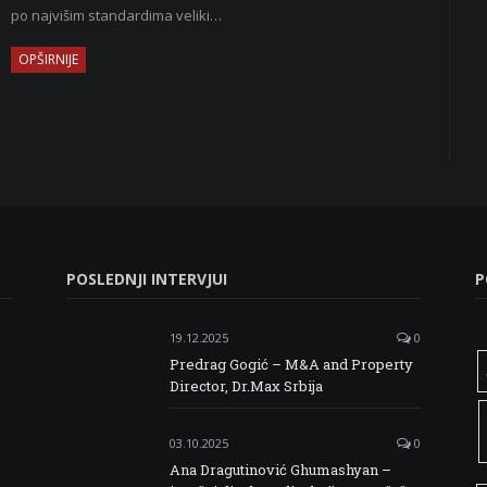
po najvišim standardima veliki…
OPŠIRNIJE
POSLEDNJI INTERVJUI
P
19.12.2025
0
Predrag Gogić – M&A and Property
Director, Dr.Max Srbija
03.10.2025
0
Ana Dragutinović Ghumashyan –