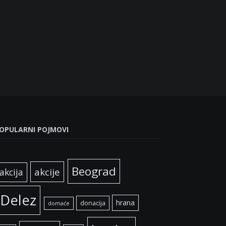
OPULARNI POJMOVI
Beograd
akcije
akcija
Delez
hrana
donacija
domaće