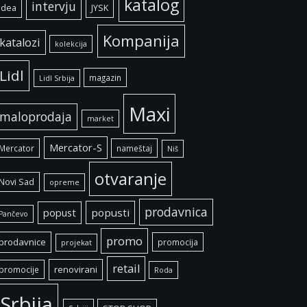
katalog
intervju
idea
JYSK
Kompanija
katalozi
kolekcija
Lidl
magazin
Lidl Srbija
Maxi
maloprodaja
market
Mercator-S
Mercator
nameštaj
Niš
otvaranje
Novi Sad
opreme
prodavnica
popust
popusti
Pančevo
promo
prodavnice
promocija
projekat
retail
renovirani
promocije
Roda
Srbija