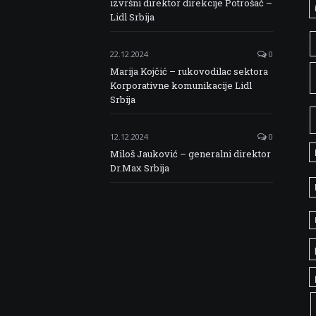
izvršni direktor direkcije Potrošač –
Lidl Srbija
22.12.2024
0
Marija Kojčić – rukovodilac sektora
Korporativne komunikacije Lidl
Srbija
12.12.2024
0
Miloš Jauković – generalni direktor
Dr.Max Srbija