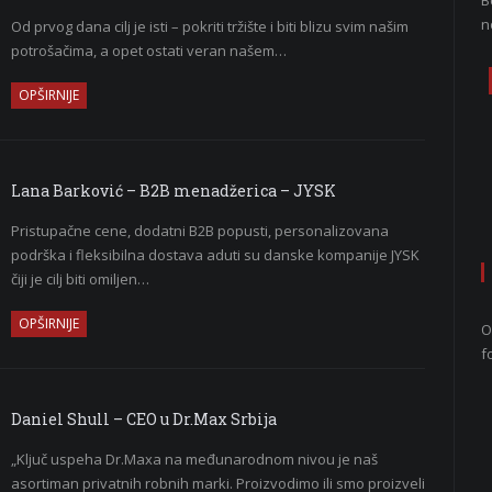
B
n
Od prvog dana cilj je isti – pokriti tržište i biti blizu svim našim
potrošačima, a opet ostati veran našem…
OPŠIRNIJE
Lana Barković – B2B menadžerica – JYSK
Pristupačne cene, dodatni B2B popusti, personalizovana
podrška i fleksibilna dostava aduti su danske kompanije JYSK
čiji je cilj biti omiljen…
OPŠIRNIJE
O
f
Daniel Shull – CEO u Dr.Max Srbija
„Ključ uspeha Dr.Maxa na međunarodnom nivou je naš
asortiman privatnih robnih marki. Proizvodimo ili smo proizveli