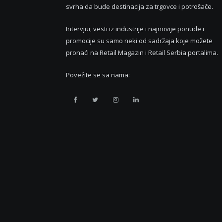
svrha da bude destinacija za trgovce i potrošače.
Intervjui, vesti iz industrije i najnovije ponude i
promocije su samo neki od sadržaja koje možete
pronaći na Retail Magazin i Retail Serbia portalima.
Povežite se sa nama:
Retail
Retail
Retail
Retail
Serbia
Serbia
Serbia
Serbia
Facebook
Twitter
Instagram
Linkedin