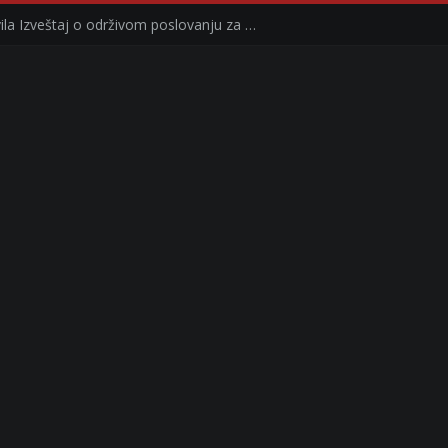
Kompanija Delez Srbija objavila Izveštaj o održivom poslovanju za 2025. godinu Briga o zajednici kroz program „Hrana za sve“ i edukaciju učenika