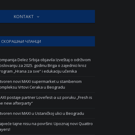
KONTAKT
СКОРАШЊИ ЧЛАНЦИ
ompanija Delez Srbija objavila Izveštaj o održivom
oslovanju za 2025. godinu Briga o zajednici kroz
rogram „Hrana za sve“ i edukaciju učenika
tvoren novi MAXI supermarket u stambenom
ompleksu Vrtovi Ceraka u Beogradu
AXI postaje partner Lovefest-a uz poruku „Fresh is
he new afterparty“
tvoren novi MAXI u Ustaničkoj ulici u Beogradu
ajveće tajne nisu na površini: Upoznaj novi Quattro
ayers!