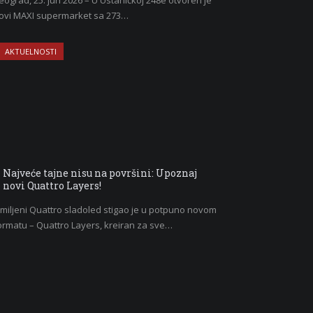
eograd, 25. jun 2026 – U Ustaničkoj 248e otvoren je
ovi MAXI supermarket sa 273…
AKTUELNOSTI
Najveće tajne nisu na površini: Upoznaj
novi Quattro Layers!
miljeni Quattro sladoled stigao je u potpuno novom
ormatu – Quattro Layers, kreiran za sve…