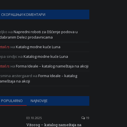
СКОРАШЊИ КОМЕНТАРИ
eljko
на
Napredni roboti za čišćenje podova u
dabranim Delez prodavnicama
tail.rs
на
Katalog modne kuće Luna
epa sindjic
на
Katalog modne kuće Luna
tail.rs
на
Forma Ideale – katalog nameštaja na akciji
asmina æstergaard
на
Forma Ideale – katalog
ameštaja na akciji
POPULARNO
NAJNOVIJE
03.10.2025
19
Vitorog – katalog nameštaja na