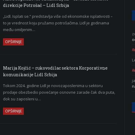
direkcije Potrošač – Lidl Srbija
„Lidl. Isplati se.“ predstavlja više od ekonomske isplativosti –
to je vrednost koju pružamo potrošačima. Lidl je godinama
među omiljenim…
z
o
OPŠIRNIJE
Re
L
Marija Kojčić – rukovodilac sektora Korporativne
Re
komunikacije Lidl Srbija
j
Tokom 2024. godine Lidl je novozaposlenima u sektoru
n
prodaje obezbedio povećanje osnovne zarade čak dva puta,
dok su zaposleni u…
OPŠIRNIJE