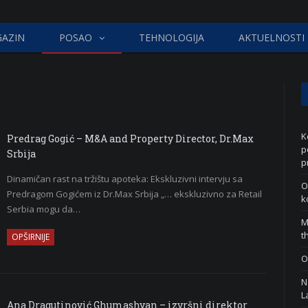
AZIN
POSAO
TEHNOLOGIJA
AKTUELNOSTI
K
Predrag Gogić – M&A and Property Director, Dr.Max
p
Srbija
p
Dinamičan rast na tržištu apoteka: Ekskluzivni intervju sa
O
Predragom Gogićem iz Dr.Max Srbija „… ekskluzivno za Retail
k
Serbia mogu da…
M
t
OPŠIRNIJE
O
N
L
Ana Dragutinović Ghumashyan – izvršni direktor