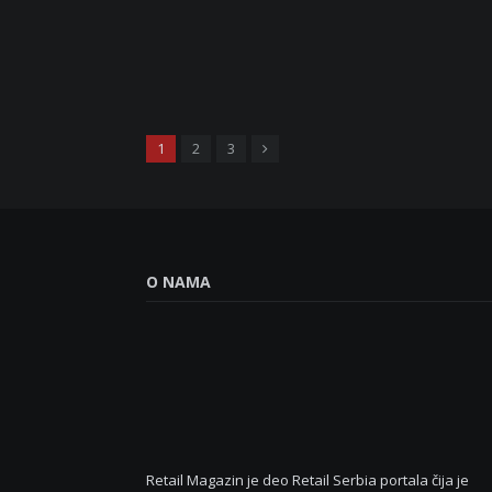
Sledeće
1
2
3
O NAMA
Retail Magazin je deo Retail Serbia portala čija je