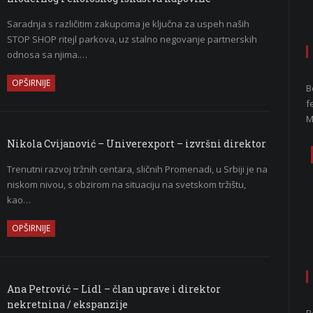
Saradnja s različitim zakupcima je ključna za uspeh naših
STOP SHOP ritejl parkova, uz stalno negovanje partnerskih
odnosa sa njima.…
OPŠIRNIJE
B
f
M
Nikola Cvijanović – Univerexport – izvršni direktor
Trenutni razvoj tržnih centara, sličnih Promenadi, u Srbiji je na
niskom nivou, s obzirom na situaciju na svetskom tržištu,
kao…
OPŠIRNIJE
Ana Petrović – Lidl – član uprave i direktor
nekretnina / ekspanzije