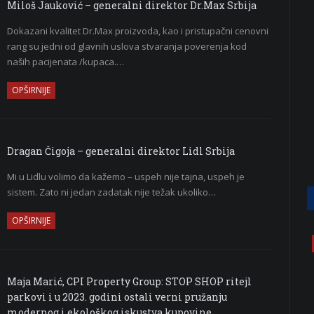
Miloš Jauković – generalni direktor Dr.Max Srbija
Dokazani kvalitet Dr.Max proizvoda, kao i pristupačni cenovni
rang su jedni od glavnih uslova stvaranja poverenja kod
naših pacijenata /kupaca.…
OPŠIRNIJE
Dragan Čigoja – generalni direktor Lidl Srbija
Mi u Lidlu volimo da kažemo – uspeh nije tajna, uspeh je
sistem. Zato ni jedan zadatak nije težak ukoliko…
OPŠIRNIJE
Maja Marić, CPI Property Group: STOP SHOP ritejl
parkovi i u 2023. godini ostali verni pružanju
modernog i ekološkog iskustva kupovine