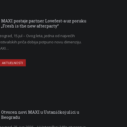
MAXI postaje partner Lovefest-a uz poruku
„Fresh is the new afterparty“
eograd, 15.jul – Ovog leta, jedna od najvećih
estivalskih priča dobija potpuno novu dimenziju.
AXI…
AKTUELNOSTI
Otvoren novi MAXI u Ustaničkoj ulici u
Beogradu