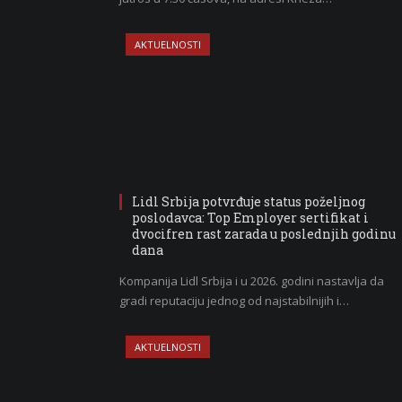
AKTUELNOSTI
Lidl Srbija potvrđuje status poželjnog
poslodavca: Top Employer sertifikat i
dvocifren rast zarada u poslednjih godinu
dana
Kompanija Lidl Srbija i u 2026. godini nastavlja da
gradi reputaciju jednog od najstabilnijih i…
AKTUELNOSTI