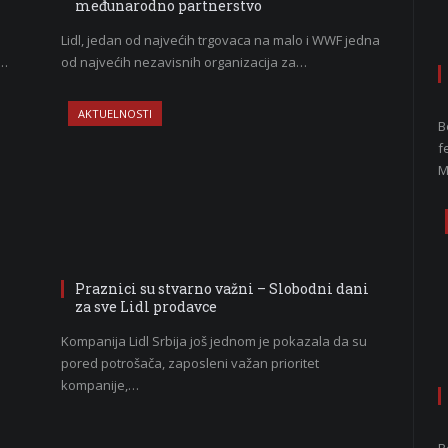
međunarodno partnerstvo
Lidl, jedan od najvećih trgovaca na malo i WWF jedna
u…
od najvećih nezavisnih organizacija za…
AKTUELNOSTI
B
f
M
Praznici su stvarno važni – Slobodni dani
za sve Lidl prodavce
Kompanija Lidl Srbija još jednom je pokazala da su
pored potrošača, zaposleni važan prioritet
kompanije,…