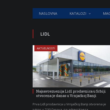
NASLOVNA
KATALOZI
MAG
LIDL
AKTUELNOSTI
Najsavremenija Lidl prodavnica u Srbiji
otvorena je danas u Vrnjačkoj Banji
Prva Lidl prodavnica u Vrnjačkoj Banji otvorena je
jutros u 7:30 časova, na adresi Kneza…