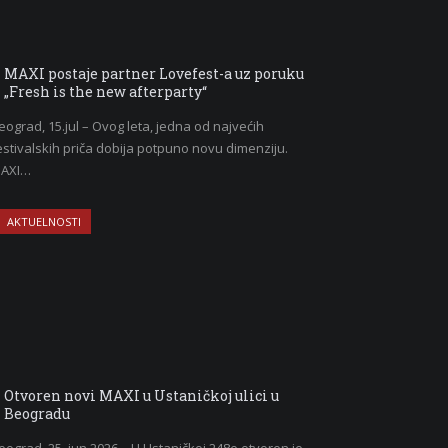
MAXI postaje partner Lovefest-a uz poruku
„Fresh is the new afterparty“
eograd, 15.jul – Ovog leta, jedna od najvećih
estivalskih priča dobija potpuno novu dimenziju.
AXI…
AKTUELNOSTI
Otvoren novi MAXI u Ustaničkoj ulici u
Beogradu