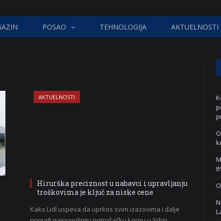
AZIN
POSAO
TEHNOLOGIJA
AKTUELNOSTI
AKTUELNOSTI
K
p
p
O
k
M
t
Hirurška preciznost u nabavci i upravljanju
O
troškovima je ključ za niske cene
N
Kako Lidl uspeva da uprkos svim izazovima i dalje
L
ponudi najpovoljniju potrošačku korpu u Srbiji.