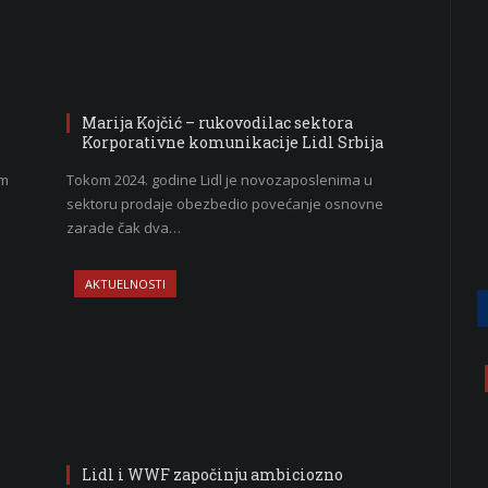
Marija Kojčić – rukovodilac sektora
Korporativne komunikacije Lidl Srbija
om
Tokom 2024. godine Lidl je novozaposlenima u
sektoru prodaje obezbedio povećanje osnovne
zarade čak dva…
AKTUELNOSTI
Lidl i WWF započinju ambiciozno