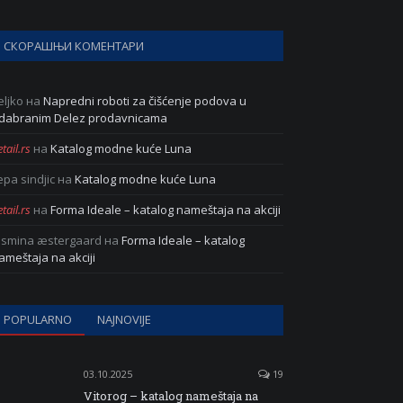
СКОРАШЊИ КОМЕНТАРИ
eljko
на
Napredni roboti za čišćenje podova u
dabranim Delez prodavnicama
tail.rs
на
Katalog modne kuće Luna
epa sindjic
на
Katalog modne kuće Luna
tail.rs
на
Forma Ideale – katalog nameštaja na akciji
asmina æstergaard
на
Forma Ideale – katalog
ameštaja na akciji
POPULARNO
NAJNOVIJE
03.10.2025
19
Vitorog – katalog nameštaja na