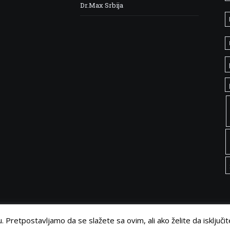
Dr.Max Srbija
 Pretpostavljamo da se slažete sa ovim, ali ako želite da isključit