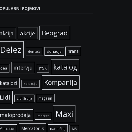
OPULARNI POJMOVI
Beograd
akcije
akcija
Delez
hrana
donacija
domaće
katalog
intervju
idea
JYSK
Kompanija
katalozi
kolekcija
Lidl
magazin
Lidl Srbija
Maxi
maloprodaja
market
Mercator-S
Mercator
nameštaj
Niš