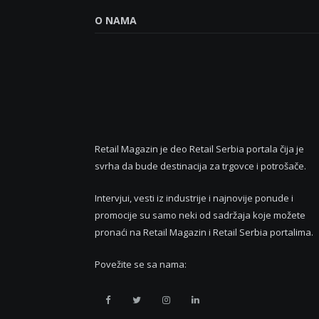
O NAMA
Retail Magazin je deo Retail Serbia portala čija je
svrha da bude destinacija za trgovce i potrošače.
Intervjui, vesti iz industrije i najnovije ponude i
promocije su samo neki od sadržaja koje možete
pronaći na Retail Magazin i Retail Serbia portalima.
Povežite se sa nama:
Retail
Retail
Retail
Retail