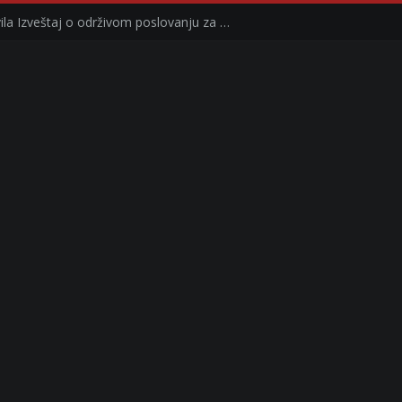
Kompanija Delez Srbija objavila Izveštaj o održivom poslovanju za 2025. godinu Briga o zajednici kroz program „Hrana za sve“ i edukaciju učenika