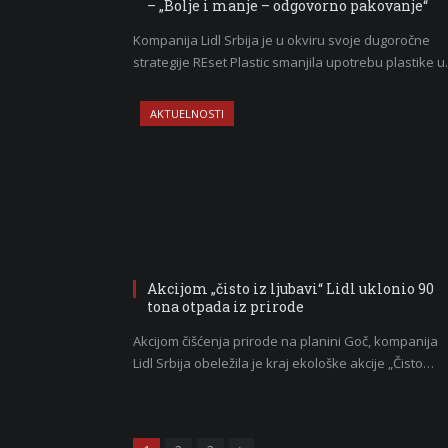
– „Bolje i manje – odgovorno pakovanje“
Kompanija Lidl Srbija je u okviru svoje dugoročne
strategije REset Plastic smanjila upotrebu plastike 
AKTUELNOSTI
Akcijom „čisto iz ljubavi“ Lidl uklonio 90
tona otpada iz prirode
Akcijom čišćenja prirode na planini Goč, kompanija
Lidl Srbija obeležila je kraj ekološke akcije „Čisto…