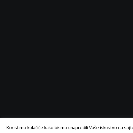
Serbia
Serbia
Serbia
Serbia
Facebook
Twitter
Instagram
Linkedin
©
Retail Magazin
2021.
Koristimo kolačiće kako bismo unapredili Vaše iskustvo na sajtu.