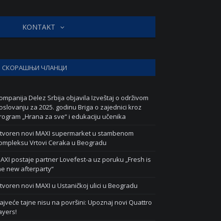
KONTAKT
СКОРАШЊИ ЧЛАНЦИ
ompanija Delez Srbija objavila Izveštaj o održivom
oslovanju za 2025. godinu Briga o zajednici kroz
rogram „Hrana za sve“ i edukaciju učenika
tvoren novi MAXI supermarket u stambenom
ompleksu Vrtovi Ceraka u Beogradu
AXI postaje partner Lovefest-a uz poruku „Fresh is
he new afterparty“
tvoren novi MAXI u Ustaničkoj ulici u Beogradu
ajveće tajne nisu na površini: Upoznaj novi Quattro
ayers!