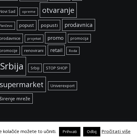
otvaranje
Novi Sad
opreme
prodavnica
popust
popusti
Pančevo
promo
prodavnice
promocija
projekat
retail
renovirani
promocije
Roda
Srbija
Srbiji
STOP SHOP
supermarket
Univerexport
širenje mreže
e kolačiće možete to učiniti.
Pročitati više
Prihvati
Odbij