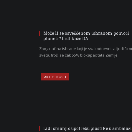
Može li se osvešćenom ishranom pomoći
planeti? Lidl kaže DA
Zbog načina ishrane koji je svakodnevnica ljudi šir
sveta, troši se čak 55% biokapaciteta Zemlje.
AKTUELNOSTI
Lidl smanjio upotrebu plastike u ambalaži