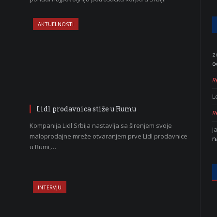
AKTUELNOSTI
z
o
Re
L
Lidl prodavnica stiže u Rumu
Re
Kompanija Lidl Srbija nastavlja sa širenjem svoje
j
maloprodajne mreže otvaranjem prve Lidl prodavnice
n
u Rumi,…
INTERVJU