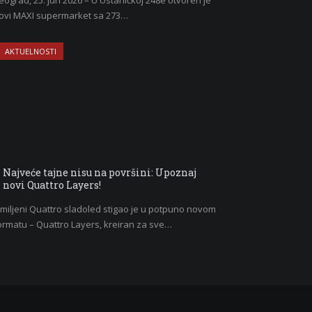
eograd, 25. jun 2026 – U Ustaničkoj 248e otvoren je
ovi MAXI supermarket sa 273…
AKTUELNOSTI
Najveće tajne nisu na površini: Upoznaj
novi Quattro Layers!
miljeni Quattro sladoled stigao je u potpuno novom
ormatu – Quattro Layers, kreiran za sve…