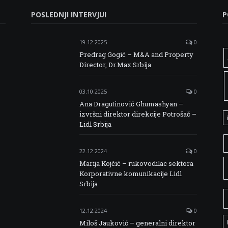
POSLEDNJI INTERVJUI
P
19.12.2025
0
Predrag Gogić – M&A and Property
Director, Dr.Max Srbija
03.10.2025
0
Ana Dragutinović Ghumashyan –
izvršni direktor direkcije Potrošač –
Lidl Srbija
22.12.2024
0
Marija Kojčić – rukovodilac sektora
Korporativne komunikacije Lidl
Srbija
12.12.2024
0
Miloš Jauković – generalni direktor