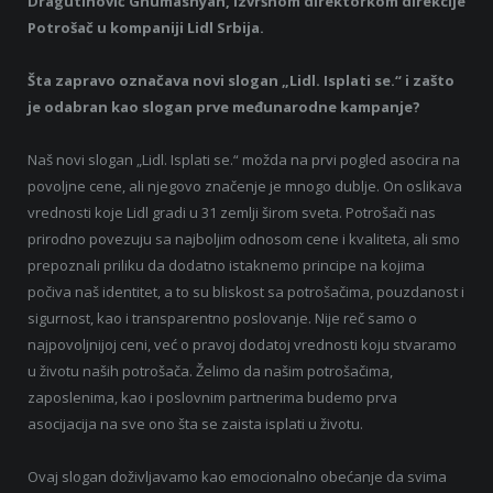
Dragutinović Ghumashyan, izvršnom direktorkom direkcije
Potrošač u kompaniji Lidl Srbija.
Šta zapravo označava novi slogan „Lidl. Isplati se.“ i zašto
je odabran kao slogan prve međunarodne kampanje?
Naš novi slogan „Lidl. Isplati se.“ možda na prvi pogled asocira na
povoljne cene, ali njegovo značenje je mnogo dublje. On oslikava
vrednosti koje Lidl gradi u 31 zemlji širom sveta. Potrošači nas
prirodno povezuju sa najboljim odnosom cene i kvaliteta, ali smo
prepoznali priliku da dodatno istaknemo principe na kojima
počiva naš identitet, a to su bliskost sa potrošačima, pouzdanost i
sigurnost, kao i transparentno poslovanje. Nije reč samo o
najpovoljnijoj ceni, već o pravoj dodatoj vrednosti koju stvaramo
u životu naših potrošača. Želimo da našim potrošačima,
zaposlenima, kao i poslovnim partnerima budemo prva
asocijacija na sve ono šta se zaista isplati u životu.
Ovaj slogan doživljavamo kao emocionalno obećanje da svima