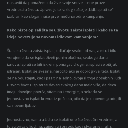
nastaviti da pomažemo da žive svoje snove i cene prave
vrednosti u životu. Upravo je to razlog zašto je „Lidl. Isplati se“
izabran kao slogan naše prve međunarodne kampanje.
Kako biste opisali šta se u životu zaista isplati i kako se ta
ideja povezuje sa novom Lidlovom kampanjom?
Šta se u životu zaista isplati, odlučuje svako od nas, a mi u Lidlu
verujemo da se isplati živeti punim plućima, svakoga dana
iznova. Isplati se biti iskren i pomagati drugima, isplati se biti jak i
istrajan. Isplati se svežina, naročito ako je dobrog kvaliteta. Isplati
se ne odustajati, kao i paziti na jedno, dvoje ili troje posebnih ljudi
u svom životu. Isplati se davati svakog dana malo više, da deca
imaju dovoljno povrća, vitamina i energije, a nekada se
jednostavno isplati krenuti iz početka, bilo da je u novom gradu, ili
sa novom ljubavi.
Jednostavno, nama u Lidlu se isplati ono što život čini vrednim, a
to su briga o ljudima, zajednici i prirodi, kao i stvaranje malih,