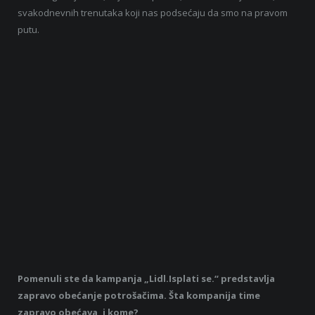
svakodnevnih trenutaka koji nas podsećaju da smo na pravom
putu.
Pomenuli ste da kampanja „Lidl.Isplati se.“ predstavlja
zapravo obećanje potrošačima. Šta kompanija time
zapravo obećava, i kome?