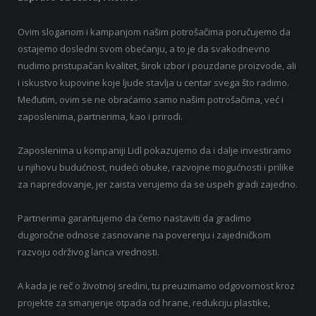
Ovim sloganom i kampanjom našim potrošačima poručujemo da
ostajemo dosledni svom obećanju, a to je da svakodnevno
nudimo pristupačan kvalitet, širok izbor i pouzdane proizvode, ali
i iskustvo kupovine koje ljude stavlja u centar svega što radimo.
Međutim, ovim se ne obraćamo samo našim potrošačima, već i
zaposlenima, partnerima, kao i prirodi.
Zaposlenima u kompaniji Lidl pokazujemo da i dalje investiramo
u njihovu budućnost, nudeći obuke, razvojne mogućnosti i prilike
za napredovanje, jer zaista verujemo da se uspeh gradi zajedno.
Partnerima garantujemo da ćemo nastaviti da gradimo
dugoročne odnose zasnovane na poverenju i zajedničkom
razvoju održivog lanca vrednosti.
A kada je reč o životnoj sredini, tu preuzimamo odgovornost kroz
projekte za smanjenje otpada od hrane, redukciju plastike,