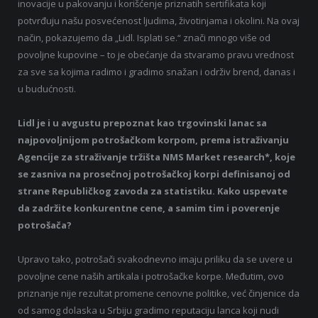
inovacije u pakovanju i korišćenje priznatih sertifikata koji
potvrđuju našu posvećenost ljudima, životinjama i okolini. Na ovaj
način, pokazujemo da „Lidl. Isplati se.“ znači mnogo više od
povoljne kupovine – to je obećanje da stvaramo pravu vrednost
za sve sa kojima radimo i gradimo snažan i održiv brend, danas i
u budućnosti.
Lidl je i u avgustu prepoznat kao trgovinski lanac sa
najpovoljnijom potrošačkom korpom, prema istraživanju
Agencije za straživanje tržišta NMS Market research*, koje
se zasniva na prosečnoj potrošačkoj korpi definisanoj od
strane Republičkog zavoda za statistiku. Kako uspevate
da zadržite konkurentne cene, a samim tim i poverenje
potrošača?
Upravo tako, potrošači svakodnevno imaju priliku da se uvere u
povoljne cene naših artikala i potrošačke korpe. Međutim, ovo
priznanje nije rezultat promene cenovne politike, već činjenice da
od samog dolaska u Srbiju gradimo reputaciju lanca koji nudi