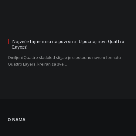
Najveće tajne nisu na površini: Upoznaj novi Quattro
Layers!
Omiljeni Quattro sladoled stigao je u potpuno novom formatu –
Quattro Layers, kreiran za sve…
O NAMA