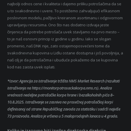
najbolji odnos cene i kvaliteta i dajemo priliku potrošačima da se
u to svakodnevno i uvere. To postižemo zahvaljujući efikasnom
poslovnom modelu, pažljivo kreiranom asortimanu i odgovornom
upravljanju resursima. Ono što nas dodatno izdvaja jeste
činjenica da potrebe potrošača uvek stavljamo na prvo mesto –
to je naš osnovni princip iz godine u godinu. Iako se slogan
promenio, naš DNK nije, zato ostajemoposvećeni tome da
svakodnevna kupovina u Lidlu ostane dostupna i još povoljnija, a
naš cilj je da potrošačima i ubuduće pokažemo da se kupovina
kod nas zaista uvek isplati.
*Izvor: Agencija za istraživanje tržišta NMS Market Research (rezultati
istraživanja na https://monitorpotrosackakorpa.nms.rs). Analiza
vrednosti nedeljne potrošačke korpe hrane i bezalkoholnih pića 8–
10.8.2025. Istraživanje se zasniva na prosečnoj potrošačkoj korpi
definisanoj od strane Republičkog zavoda za statistiku i sadrži najviše
73 proizvoda. Analiza je vršena u 5 maloprodajnih lanaca u 4 grada.
Koliko je izazovno biti izvršna direktorka direkcije