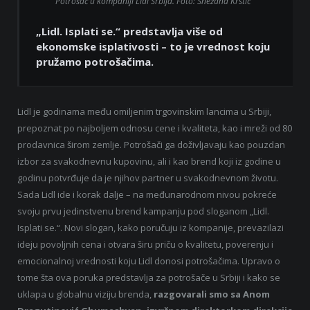
Potrošač u kompaniji Lidl Srbija. Foto: Snežana Krstić
„Lidl. Isplati se.“ predstavlja više od
ekonomske isplativosti – to je vrednost koju
pružamo potrošačima.
Lidl je godinama među omiljenim trgovinskim lancima u Srbiji,
prepoznat po najboljem odnosu cene i kvaliteta, kao i mreži od 80
prodavnica širom zemlje. Potrošači ga doživljavaju kao pouzdan
izbor za svakodnevnu kupovinu, ali i kao brend koji iz godine u
godinu potvrđuje da je njihov partner u svakodnevnom životu.
Sada Lidl ide i korak dalje – na međunarodnom nivou pokreće
svoju prvu jedinstvenu brend kampanju pod sloganom „Lidl.
Isplati se.“. Novi slogan, kako poručuju iz kompanije, prevazilazi
ideju povoljnih cena i otvara širu priču o kvalitetu, poverenju i
emocionalnoj vrednosti koju Lidl donosi potrošačima. Upravo o
tome šta ova poruka predstavlja za potrošače u Srbiji i kako se
uklapa u globalnu viziju brenda,
razgovarali smo sa Anom