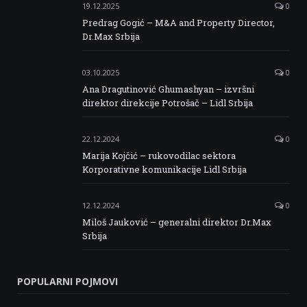
19.12.2025
0
Predrag Gogić – M&A and Property Director,
Dr.Max Srbija
03.10.2025
0
Ana Dragutinović Ghumashyan – izvršni
direktor direkcije Potrošač – Lidl Srbija
22.12.2024
0
Marija Kojčić – rukovodilac sektora
Korporativne komunikacije Lidl Srbija
12.12.2024
0
Miloš Jauković – generalni direktor Dr.Max
Srbija
POPULARNI POJMOVI