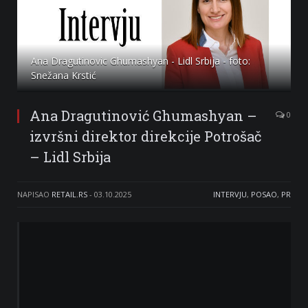
Ana Dragutinovic Ghumashyan - Lidl Srbija - foto:
Snežana Krstić
Ana Dragutinović Ghumashyan –
0
izvršni direktor direkcije Potrošač
– Lidl Srbija
NAPISAO
RETAIL.RS
-
03.10.2025
INTERVJU
,
POSAO
,
PR