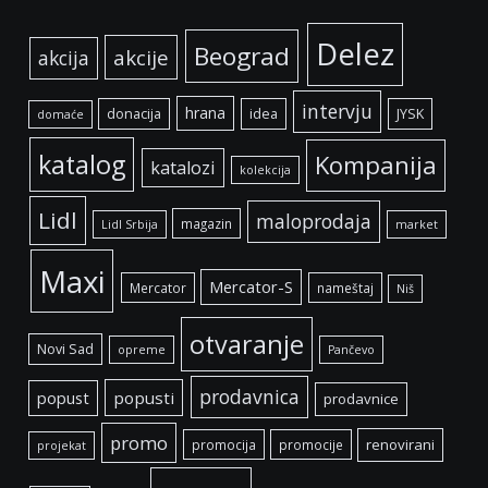
Delez
Beograd
akcije
akcija
intervju
hrana
donacija
idea
JYSK
domaće
katalog
Kompanija
katalozi
kolekcija
Lidl
maloprodaja
magazin
Lidl Srbija
market
Maxi
Mercator-S
Mercator
nameštaj
Niš
otvaranje
Novi Sad
opreme
Pančevo
prodavnica
popust
popusti
prodavnice
promo
renovirani
promocija
promocije
projekat