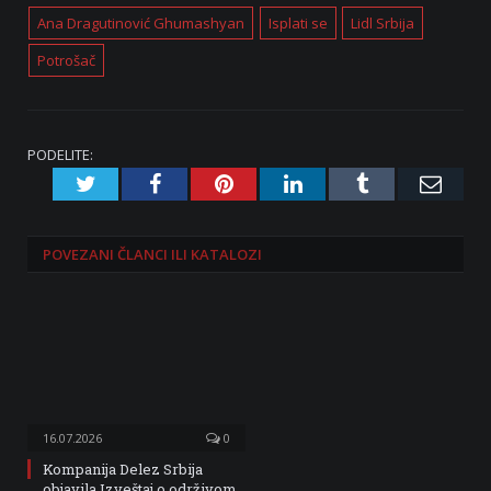
Ana Dragutinović Ghumashyan
Isplati se
Lidl Srbija
Potrošač
PODELITE:
Twitter
Facebook
Pinterest
LinkedIn
Tumblr
Emai
POVEZANI
ČLANCI ILI KATALOZI
16.07.2026
0
Kompanija Delez Srbija
objavila Izveštaj o održivom