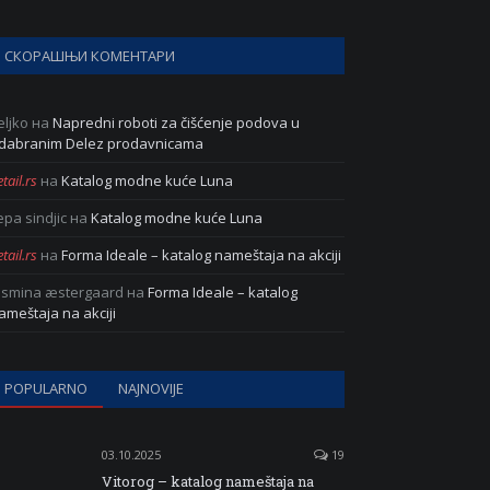
СКОРАШЊИ КОМЕНТАРИ
eljko
на
Napredni roboti za čišćenje podova u
dabranim Delez prodavnicama
tail.rs
на
Katalog modne kuće Luna
epa sindjic
на
Katalog modne kuće Luna
tail.rs
на
Forma Ideale – katalog nameštaja na akciji
asmina æstergaard
на
Forma Ideale – katalog
ameštaja na akciji
POPULARNO
NAJNOVIJE
03.10.2025
19
Vitorog – katalog nameštaja na