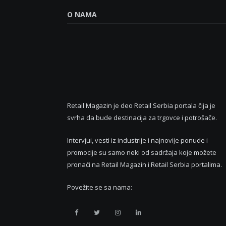
O NAMA
Retail Magazin je deo Retail Serbia portala čija je
svrha da bude destinacija za trgovce i potrošače.
Intervjui, vesti iz industrije i najnovije ponude i
promocije su samo neki od sadržaja koje možete
pronaći na Retail Magazin i Retail Serbia portalima.
Povežite se sa nama:
Retail
Retail
Retail
Retail