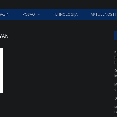
AZIN
POSAO
TEHNOLOGIJA
AKTUELNOSTI
YAN
K
p
p
O
k
M
t
O
N
L