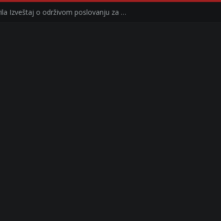
Kompanija Delez Srbija objavila Izveštaj o održivom poslovanju za 2025. godinu Briga o zajednici kroz program „Hrana za sve“ i edukaciju učenika