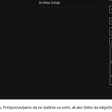
Dr.Max Srbija
 Pretpostavljamo da se slažete sa ovim, ali ako želite da isključit