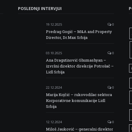
POSLEDNJI INTERVJUI
P
19.12.2025
0
Predrag Gogić – M&A and Property
Director, Dr.Max Srbija
03.10.2025
0
Ana Dragutinović Ghumashyan –
izvršni direktor direkcije Potrošač –
Lidl Srbija
22.12.2024
0
Marija Kojčić – rukovodilac sektora
Korporativne komunikacije Lidl
Srbija
12.12.2024
0
Miloš Jauković – generalni direktor