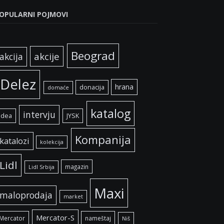
OPULARNI POJMOVI
Beograd
akcije
akcija
Delez
hrana
donacija
domaće
katalog
intervju
idea
JYSK
Kompanija
katalozi
kolekcija
Lidl
magazin
Lidl Srbija
Maxi
maloprodaja
market
Mercator-S
Mercator
nameštaj
Niš