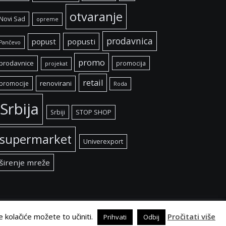
otvaranje
Novi Sad
opreme
prodavnica
popust
popusti
Pančevo
promo
prodavnice
promocija
projekat
retail
renovirani
promocije
Roda
Srbija
Srbiji
STOP SHOP
supermarket
Univerexport
širenje mreže
e kolačiće možete to učiniti.
Pročitati više
Prihvati
Odbij