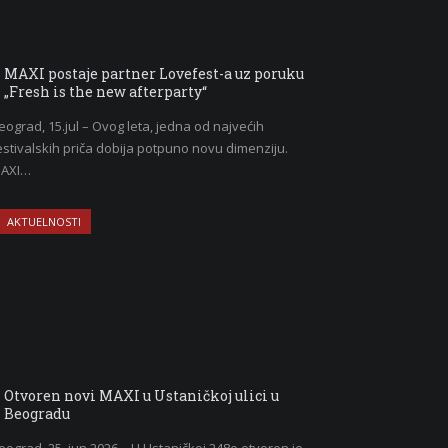
MAXI postaje partner Lovefest-a uz poruku
„Fresh is the new afterparty“
eograd, 15.jul – Ovog leta, jedna od najvećih
estivalskih priča dobija potpuno novu dimenziju.
AXI…
AKTUELNOSTI
Otvoren novi MAXI u Ustaničkoj ulici u
Beogradu