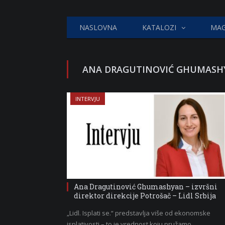
NASLOVNA
KATALOZI
MAG
ANA DRAGUTINOVIĆ GHUMASH
INTERVJU
Ana Dragutinović Ghumashyan – izvršni
direktor direkcije Potrošač – Lidl Srbija
„Lidl. Isplati se.“ predstavlja više od ekonomske
isplativosti – to je vrednost koju pružamo