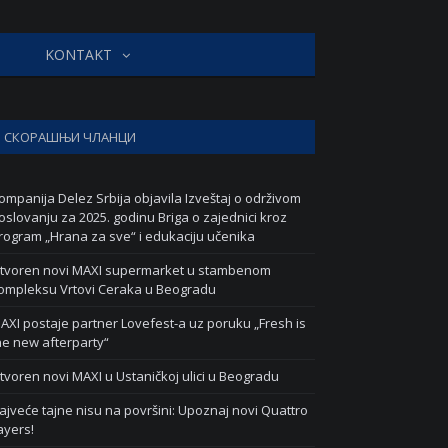
KONTAKT
СКОРАШЊИ ЧЛАНЦИ
ompanija Delez Srbija objavila Izveštaj o održivom
oslovanju za 2025. godinu Briga o zajednici kroz
rogram „Hrana za sve“ i edukaciju učenika
tvoren novi MAXI supermarket u stambenom
ompleksu Vrtovi Ceraka u Beogradu
AXI postaje partner Lovefest-a uz poruku „Fresh is
he new afterparty“
tvoren novi MAXI u Ustaničkoj ulici u Beogradu
ajveće tajne nisu na površini: Upoznaj novi Quattro
ayers!