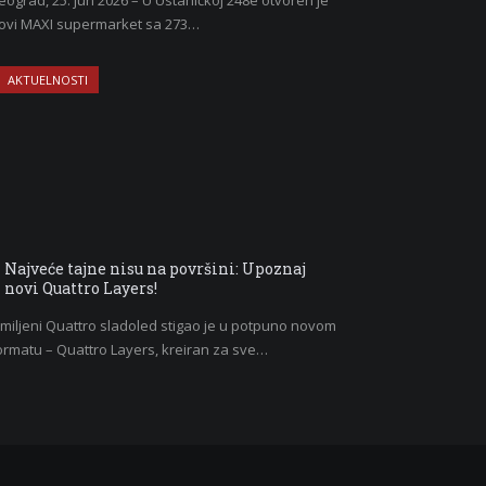
eograd, 25. jun 2026 – U Ustaničkoj 248e otvoren je
ovi MAXI supermarket sa 273…
AKTUELNOSTI
Najveće tajne nisu na površini: Upoznaj
novi Quattro Layers!
miljeni Quattro sladoled stigao je u potpuno novom
ormatu – Quattro Layers, kreiran za sve…