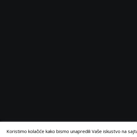
Serbia
Serbia
Serbia
Serbia
Facebook
Twitter
Instagram
Linkedin
©
Retail Magazin
2021.
Koristimo kolačiće kako bismo unapredili Vaše iskustvo na sajtu.