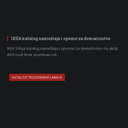
IKEA katalog nameštaja i opeme za domaćinstvo
IKEA Srbija katalog nameštaja i opreme za domaćinstvo na akciji.
IKEA nudi širok asortiman od…
KATALOZI TRGOVINSKIH LANACA