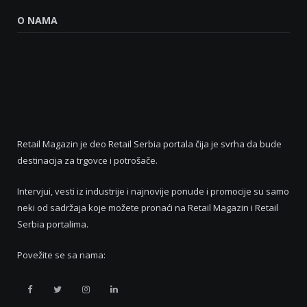
O NAMA
Retail Magazin je deo Retail Serbia portala čija je svrha da bude
destinacija za trgovce i potrošače.
Intervjui, vesti iz industrije i najnovije ponude i promocije su samo
neki od sadržaja koje možete pronaći na Retail Magazin i Retail
Serbia portalima.
Povežite se sa nama:
Retail
Retail
Retail
Retail