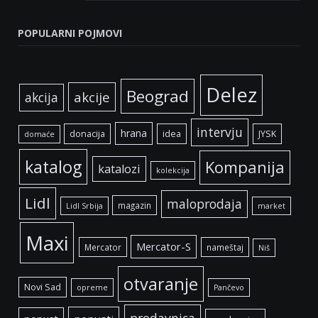
POPULARNI POJMOVI
Delez
Beograd
akcije
akcija
intervju
hrana
donacija
idea
JYSK
domaće
katalog
Kompanija
katalozi
kolekcija
Lidl
maloprodaja
magazin
Lidl Srbija
market
Maxi
Mercator-S
Mercator
nameštaj
Niš
otvaranje
Novi Sad
opreme
Pančevo
prodavnica