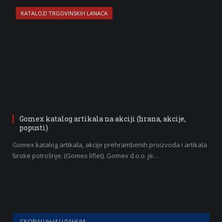
KATALOZI TRGOVINSKIH LANACA
Gomex katalog artikala na akciji (hrana, akcije,
popusti)
Gomex katalog artikala, akcije prehrambenih proizvoda i artikala
široke potrošnje. (Gomex liflet). Gomex d.o.o. je…
СКОРАШЊИ ЧЛАНЦИ