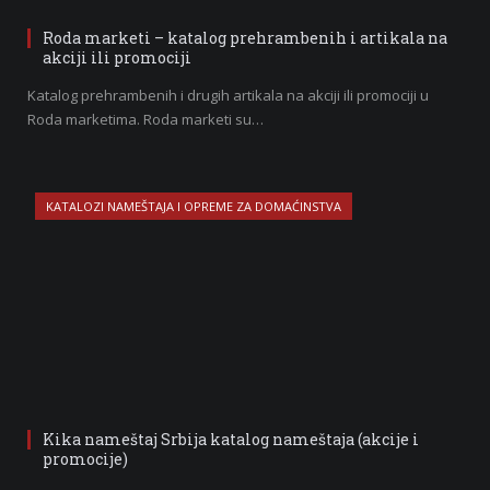
Roda marketi – katalog prehrambenih i artikala na
akciji ili promociji
Katalog prehrambenih i drugih artikala na akciji ili promociji u
Roda marketima. Roda marketi su…
KATALOZI NAMEŠTAJA I OPREME ZA DOMAĆINSTVA
Kika nameštaj Srbija katalog nameštaja (akcije i
promocije)