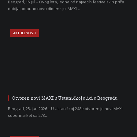
Beograd, 15.jul – Ovog leta, jedna od najvećih festivalskih priča
dobija potpuno novu dimenziju. MAXI…
AKTUELNOSTI
Otvoren novi MAXI u Ustaničkoj ulici u Beogradu
Beograd, 25. jun 2026 – U Ustaničkoj 248e otvoren je novi MAXI
supermarket sa 273…