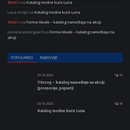
Retail.rs
на
Katalog modne kuće Luna
Lepa sindjic
на
Katalog modne kuće Luna
Retail.rs
на
Forma Ideale – katalog nameštaja na akciji
jasmina æstergaard
на
Forma Ideale – katalog nameštaja na
akciji
POPULARNO
NAJNOVIJE
03.10.2025
19
Vitorog – katalog nameštaja na akciji
(promocije, popusti)
03.10.2025
18
Katalog modne kuće Luna