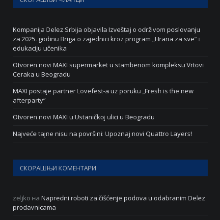
Kompanija Delez Srbija objavila Izveštaj o održivom poslovanju
za 2025. godinu Briga o zajednici kroz program „Hrana za sve“ i
edukaciju učenika
Otvoren novi MAXI supermarket u stambenom kompleksu Vrtovi
Ceraka u Beogradu
MAXI postaje partner Lovefest-a uz poruku „Fresh is the new
afterparty“
Otvoren novi MAXI u Ustaničkoj ulici u Beogradu
Najveće tajne nisu na površini: Upoznaj novi Quattro Layers!
СКОРАШЊИ КОМЕНТАРИ
zeljko
на
Napredni roboti za čišćenje podova u odabranim Delez
prodavnicama