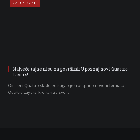
AKTUELNOSTI
Najveće tajne nisu na površini: Upoznaj novi Quattro
Layers!
Omiljeni Quattro sladoled stigao je u potpuno novom formatu –
Quattro Layers, kreiran za sve…