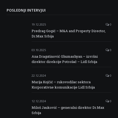
Serbia
Serbia
Serbia
Serbia
POSLEDNJI INTERVJUI
Facebook
Twitter
Instagram
Linkedin
19.12.2025
0
Predrag Gogić – M&A and Property Director,
Dr.Max Srbija
03.10.2025
0
Ana Dragutinović Ghumashyan – izvršni
direktor direkcije Potrošač – Lidl Srbija
22.12.2024
0
Marija Kojčić – rukovodilac sektora
Korporativne komunikacije Lidl Srbija
12.12.2024
0
Miloš Jauković – generalni direktor Dr.Max
Srbija