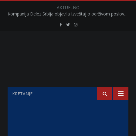
AKTUELNO
Kompanija Delez Srbija objavila Izveštaj o održivom poslovanju za 2025. godinu Briga o zajednici kroz program „Hrana za sve“ i edukaciju učenika
Retail
Retail
Retail
Serbia
Serbia
Serbia
Facebook
Twitter
Instagram
KRETANJE