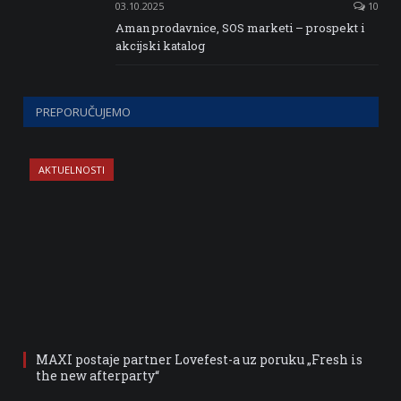
03.10.2025
10
Aman prodavnice, SOS marketi – prospekt i
akcijski katalog
PREPORUČUJEMO
AKTUELNOSTI
MAXI postaje partner Lovefest-a uz poruku „Fresh is
the new afterparty“