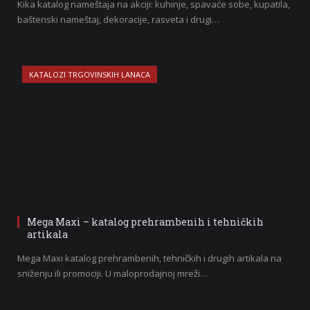
Kika katalog nameštaja na akciji: kuhinje, spavaće sobe, kupatila,
baštenski nameštaj, dekoracije, rasveta i drugi…
KATALOZI TRGOVINSKIH LANACA
Mega Maxi – katalog prehrambenih i tehničkih
artikala
Mega Maxi katalog prehrambenih, tehničkih i drugih artikala na
sniženju ili promociji. U maloprodajnoj mreži…