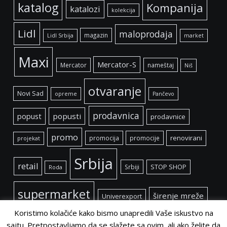
katalog
Kompanija
katalozi
kolekcija
Lidl
maloprodaja
magazin
Lidl Srbija
market
Maxi
Mercator-S
Mercator
nameštaj
Niš
otvaranje
Novi Sad
opreme
Pančevo
prodavnica
popust
popusti
prodavnice
promo
renovirani
promocija
promocije
projekat
Srbija
retail
Srbiji
STOP SHOP
Roda
supermarket
širenje mreže
Univerexport
Koristimo kolačiće kako bismo unapredili Vaše iskustvo na
sajtu. Pretpostavljamo da se slažete sa ovim, ali ako želite da