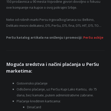
150 prodavnica u 90 mesta Vojvodine govori dovoljno o fokusu
ove kompanije na kupce o ovoj pokrajini Srbije.
Neke od robnih marki Persu trgovačkog lanaca su: Belkino,
Delikato mesni delikatesi, DTL PerSu, DTL fina, DTL HIT, DTL TO…
PerSu katalog artikala na sniženju i promociji:
PerSu ackije
Moguća sredstva i načini plaćanja u PerSu
marketima:
Gotovinsko plaćanje
Odloženo plaćanje, uz PerSu Kupi Lako Karticu, do 75
dana, bez kamate, putem administrativne zabrane.
Plaćanje kreditnim karticama:
DinaCard