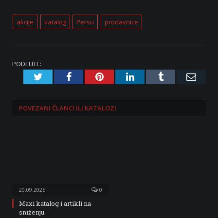
akcije
katalog
Persu
prodavnice
PODELITE:
Twitter
Facebook
Pinterest
LinkedIn
Tumblr
Emai
POVEZANI
ČLANCI ILI KATALOZI
20.09.2025
0
Maxi katalog i artikli na
sniženju