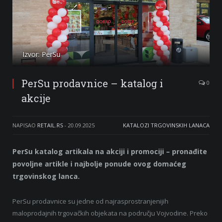
Izvor: PerSu
PerSu prodavnice – katalog i
0
akcije
NAPISAO
RETAIL.RS
-
20.09.2025
KATALOZI TRGOVINSKIH LANACA
PerSu katalog artikala na akciji i promociji – pronađite
povoljne artikle i najbolje ponude ovog domaćeg
trgovinskog lanca.
PerSu prodavnice su jedne od najrasprostranjenijih
maloprodajnih trgovačkih objekata na području Vojvodine. Preko