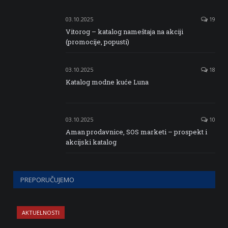
03.10.2025
19
Vitorog – katalog nameštaja na akciji
(promocije, popusti)
03.10.2025
18
Katalog modne kuće Luna
03.10.2025
10
Aman prodavnice, SOS marketi – prospekt i
akcijski katalog
PREPORUČUJEMO
AKTUELNOSTI