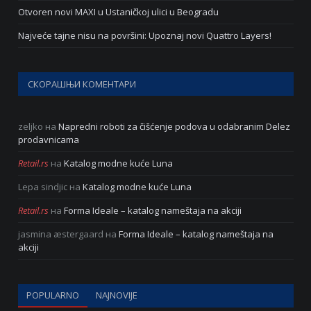
Otvoren novi MAXI u Ustaničkoj ulici u Beogradu
Najveće tajne nisu na površini: Upoznaj novi Quattro Layers!
СКОРАШЊИ КОМЕНТАРИ
zeljko
на
Napredni roboti za čišćenje podova u odabranim Delez
prodavnicama
Retail.rs
на
Katalog modne kuće Luna
Lepa sindjic
на
Katalog modne kuće Luna
Retail.rs
на
Forma Ideale – katalog nameštaja na akciji
jasmina æstergaard
на
Forma Ideale – katalog nameštaja na
akciji
POPULARNO
NAJNOVIJE