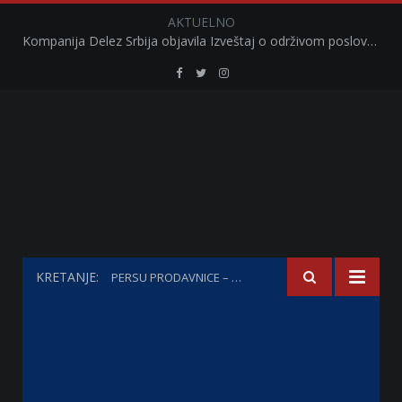
AKTUELNO
Kompanija Delez Srbija objavila Izveštaj o održivom poslovanju za 2025. godinu Briga o zajednici kroz program „Hrana za sve“ i edukaciju učenika
Retail
Retail
Retail
Serbia
Serbia
Serbia
Facebook
Twitter
Instagram
KRETANJE:
PERSU PRODAVNICE – KATALOG I AKCIJE