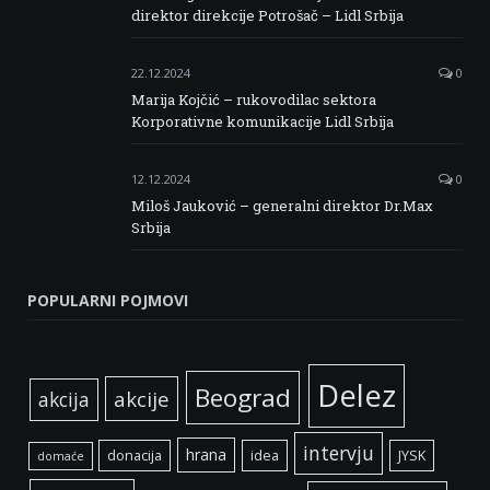
direktor direkcije Potrošač – Lidl Srbija
22.12.2024
0
Marija Kojčić – rukovodilac sektora
Korporativne komunikacije Lidl Srbija
12.12.2024
0
Miloš Jauković – generalni direktor Dr.Max
Srbija
POPULARNI POJMOVI
Delez
Beograd
akcije
akcija
intervju
hrana
donacija
idea
JYSK
domaće