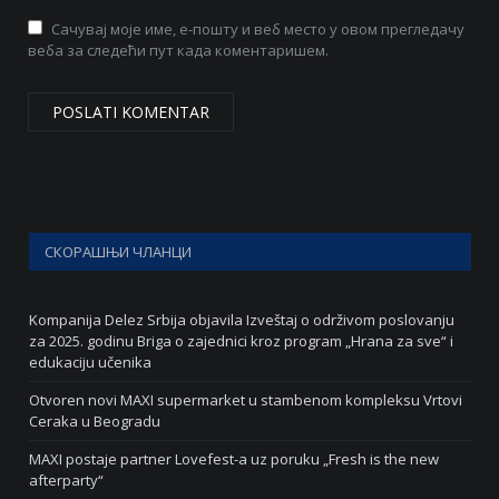
Сачувај моје име, е-пошту и веб место у овом прегледачу
веба за следећи пут када коментаришем.
СКОРАШЊИ ЧЛАНЦИ
Kompanija Delez Srbija objavila Izveštaj o održivom poslovanju
za 2025. godinu Briga o zajednici kroz program „Hrana za sve“ i
edukaciju učenika
Otvoren novi MAXI supermarket u stambenom kompleksu Vrtovi
Ceraka u Beogradu
MAXI postaje partner Lovefest-a uz poruku „Fresh is the new
afterparty“