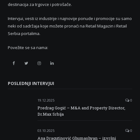
destinacija za trgovce i potrošače.
Intervjui, vesti iz industrije i najnovije ponude i promocije su samo
neki od sadržaja koje možete pronaći na Retail Magazin i Retail
Serbia portalima.
Povežite se sa nama:
Retail
Retail
Retail
Retail
Serbia
Serbia
Serbia
Serbia
POSLEDNJI INTERVJUI
Facebook
Twitter
Instagram
Linkedin
19.12.2025
0
Predrag Gogić – M&A and Property Director,
Dr.Max Srbija
03.10.2025
0
Ana Dragutinović Ghumashyan – izvršni