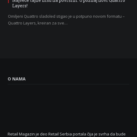
Najveće tajne nisu na površini: Upoznaj novi Quattro
Layers!
Omiljeni Quattro sladoled stigao je u potpuno novom formatu –
Quattro Layers, kreiran za sve…
O NAMA
Retail Magazin je deo Retail Serbia portala čija je svrha da bude