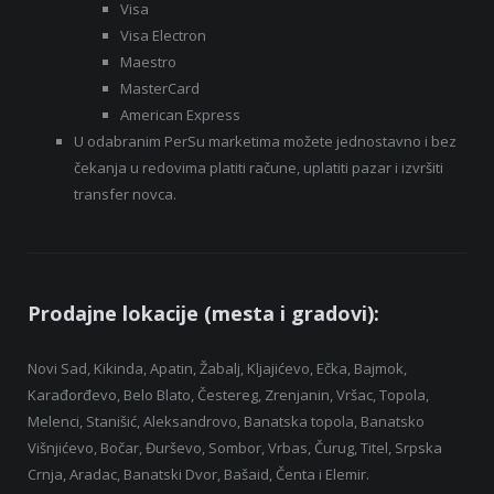
Visa
Visa Electron
Maestro
MasterCard
American Express
U odabranim PerSu marketima možete jednostavno i bez
čekanja u redovima platiti račune, uplatiti pazar i izvršiti
transfer novca.
Prodajne lokacije (mesta i gradovi):
Novi Sad, Kikinda, Apatin, Žabalj, Kljajićevo, Ečka, Bajmok,
Karađorđevo, Belo Blato, Čestereg, Zrenjanin, Vršac, Topola,
Melenci, Stanišić, Aleksandrovo, Banatska topola, Banatsko
Višnjićevo, Bočar, Đurševo, Sombor, Vrbas, Čurug, Titel, Srpska
Crnja, Aradac, Banatski Dvor, Bašaid, Čenta i Elemir.