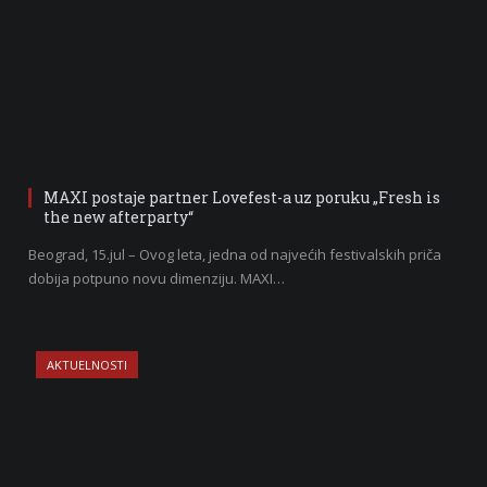
MAXI postaje partner Lovefest-a uz poruku „Fresh is
the new afterparty“
Beograd, 15.jul – Ovog leta, jedna od najvećih festivalskih priča
dobija potpuno novu dimenziju. MAXI…
AKTUELNOSTI