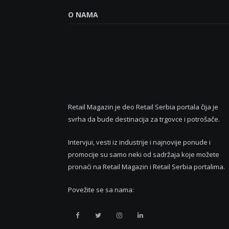
O NAMA
Retail Magazin je deo Retail Serbia portala čija je
svrha da bude destinacija za trgovce i potrošače.
Intervjui, vesti iz industrije i najnovije ponude i
promocije su samo neki od sadržaja koje možete
pronaći na Retail Magazin i Retail Serbia portalima.
Povežite se sa nama:
Retail
Retail
Retail
Retail