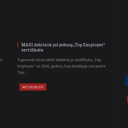
MAXI dobitnik još jednog „Top Employer“
sertifikata
or
Trgovinski lanac MAXI dobitnik je sertifikata „Top
Employer“ za 2026. godinu, koji dodeljuje nezavisni
Top…
AKTUELNOSTI