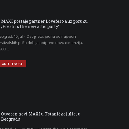
MAXI postaje partner Lovefest-a uz poruku
„Fresh is the new afterparty“
eograd, 15.jul – Ovog leta, jedna od najvećih
estivalskih priča dobija potpuno novu dimenziju.
AXI…
AKTUELNOSTI
Otvoren novi MAXI u Ustaničkoj ulici u
Beogradu