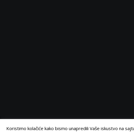
Serbia
Serbia
Serbia
Serbia
Facebook
Twitter
Instagram
Linkedin
©
Retail Magazin
2021.
Koristimo kolačiće kako bismo unapredili Vaše iskustvo na sajtu.