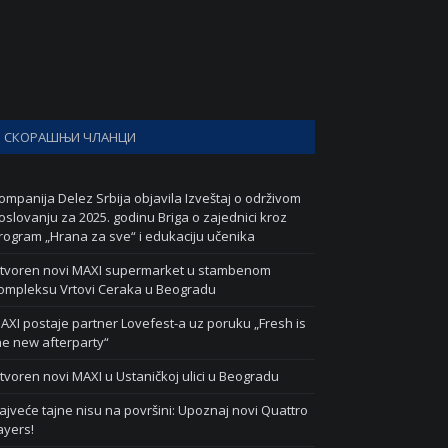
СКОРАШЊИ ЧЛАНЦИ
ompanija Delez Srbija objavila Izveštaj o održivom
oslovanju za 2025. godinu Briga o zajednici kroz
rogram „Hrana za sve“ i edukaciju učenika
tvoren novi MAXI supermarket u stambenom
ompleksu Vrtovi Ceraka u Beogradu
AXI postaje partner Lovefest-a uz poruku „Fresh is
he new afterparty“
tvoren novi MAXI u Ustaničkoj ulici u Beogradu
ajveće tajne nisu na površini: Upoznaj novi Quattro
ayers!