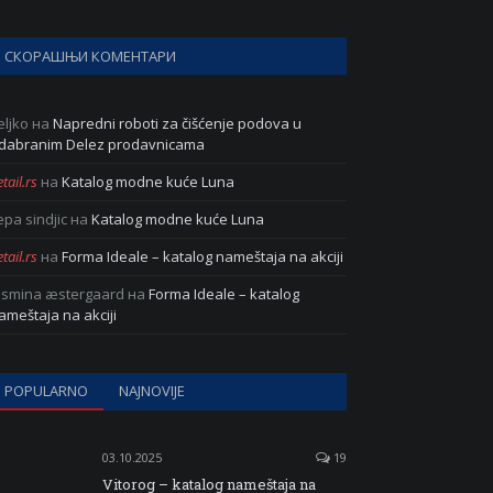
СКОРАШЊИ КОМЕНТАРИ
eljko
на
Napredni roboti za čišćenje podova u
dabranim Delez prodavnicama
tail.rs
на
Katalog modne kuće Luna
epa sindjic
на
Katalog modne kuće Luna
tail.rs
на
Forma Ideale – katalog nameštaja na akciji
asmina æstergaard
на
Forma Ideale – katalog
ameštaja na akciji
POPULARNO
NAJNOVIJE
03.10.2025
19
Vitorog – katalog nameštaja na