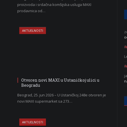
proizvoda i srdačna komšijska usluga MAXI
prodavnica od…
AKTUELNOSTI
z
o
Re
L
Re
j
Otvoren novi MAXI u Ustaničkoj ulici u
n
Beogradu
Beograd, 25. jun 2026 – U Ustaničkoj 248e otvoren je
novi MAXI supermarket sa 273…
AKTUELNOSTI