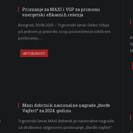
Priznanje za MAXI i VGP za primenu
energetski efikasnih rešenja
Beograd, 30.06.2025 – Trgovinski lanac Delez Srbija
još jednom je potvrdio svoju posvećenost održivom
B
poslovanju…
f
M
AKTUELNOSTI
Maxi dobitnik nacionalne nagrade „Đorđe
Vajfert“ za 2024. godinu
o
Trgovinski lanac MAXI dobitnik je nacionalne nagrade
za društveno odgovorno poslovanje „Đorđe Vajfert“