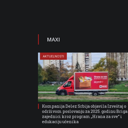
MAXI
AKTUELNOSTI
Kompanija Delez Srbija objavila Izveštaj o
održivom poslovanju za 2025. godinu Briga
zajednici kroz program „Hrana za sve“ i
edukaciju učenika