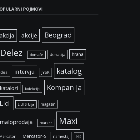
OPULARNI POJMOVI
Beograd
akcije
akcija
Delez
hrana
donacija
domaće
katalog
intervju
idea
JYSK
Kompanija
katalozi
kolekcija
Lidl
magazin
Lidl Srbija
Maxi
maloprodaja
market
Mercator-S
Mercator
nameštaj
Niš