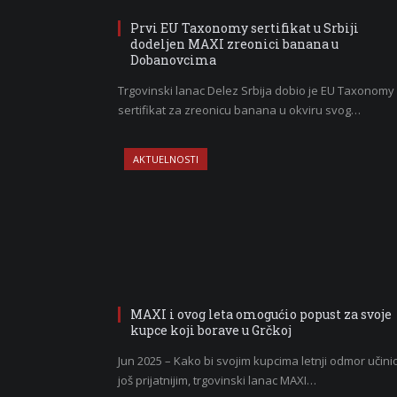
Prvi EU Taxonomy sertifikat u Srbiji
dodeljen MAXI zreonici banana u
Dobanovcima
Trgovinski lanac Delez Srbija dobio je EU Taxonomy
sertifikat za zreonicu banana u okviru svog…
AKTUELNOSTI
MAXI i ovog leta omogućio popust za svoje
kupce koji borave u Grčkoj
Jun 2025 – Kako bi svojim kupcima letnji odmor učini
još prijatnijim, trgovinski lanac MAXI…