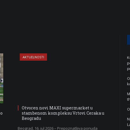
AKTUELNOSTI
K
p
p
O
k
M
t
Otvoren novi MAXI supermarket u
O
 o
stambenom kompleksu Vrtovi Ceraka u
Beogradu
N
L
Beograd, 16. jul 2026 – Prepoznatljiva ponuda