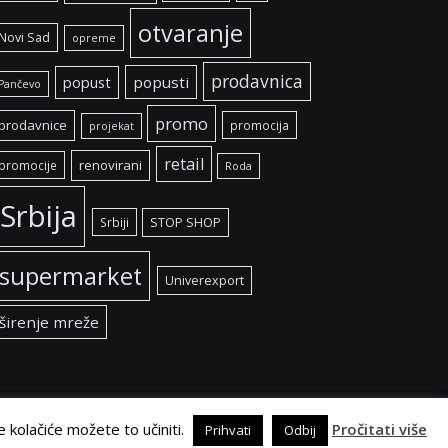
otvaranje
Novi Sad
opreme
prodavnica
popust
popusti
Pančevo
promo
prodavnice
promocija
projekat
retail
renovirani
promocije
Roda
Srbija
Srbiji
STOP SHOP
supermarket
Univerexport
širenje mreže
e kolačiće možete to učiniti.
Pročitati više
Prihvati
Odbij