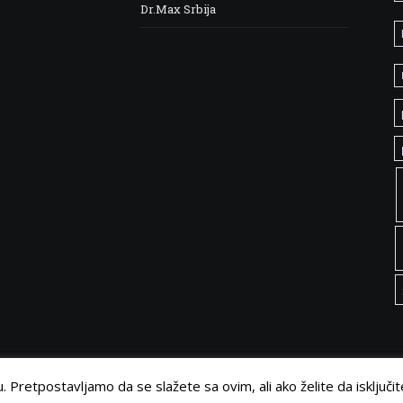
Dr.Max Srbija
 Pretpostavljamo da se slažete sa ovim, ali ako želite da isključit