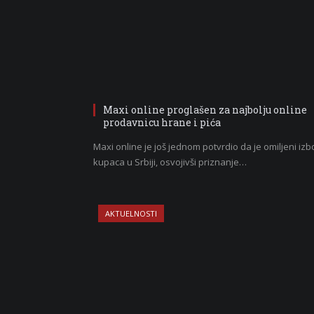
Maxi online proglašen za najbolju online
prodavnicu hrane i pića
Maxi online je još jednom potvrdio da je omiljeni izb
kupaca u Srbiji, osvojivši priznanje…
AKTUELNOSTI