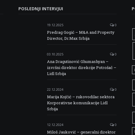
POSLEDNJI INTERVJUI
P
19.12.2025
0
Predrag Gogić – M&A and Property
Director, Dr.Max Srbija
03.10.2025
0
Ana Dragutinović Ghumashyan –
izvršni direktor direkcije Potrošač –
Lidl Srbija
22.12.2024
0
Marija Kojčić – rukovodilac sektora
Korporativne komunikacije Lidl
Srbija
12.12.2024
0
Miloš Jauković – generalni direktor