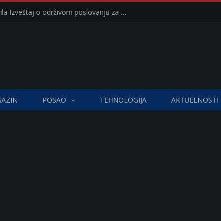
Kompanija Delez Srbija objavila Izveštaj o održivom poslovanju za 2025. godinu Briga o zajednici kroz program „Hrana za sve“ i edukaciju učenika
AZIN
POSAO
TEHNOLOGIJA
AKTUELNOSTI