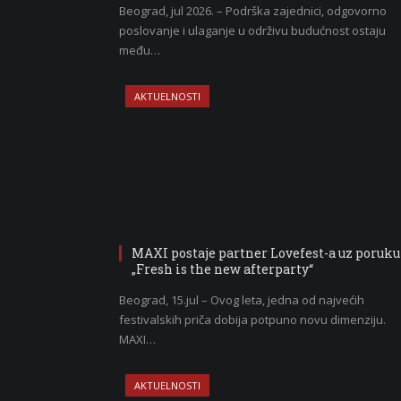
Beograd, jul 2026. – Podrška zajednici, odgovorno
poslovanje i ulaganje u održivu budućnost ostaju
među…
AKTUELNOSTI
MAXI postaje partner Lovefest-a uz poruku
„Fresh is the new afterparty“
Beograd, 15.jul – Ovog leta, jedna od najvećih
festivalskih priča dobija potpuno novu dimenziju.
MAXI…
AKTUELNOSTI