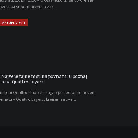
eograd, 25. jun 2026 – U Ustaničkoj 248e otvoren je
ovi MAXI supermarket sa 273…
AKTUELNOSTI
Najveće tajne nisu na površini: Upoznaj
novi Quattro Layers!
miljeni Quattro sladoled stigao je u potpuno novom
ormatu – Quattro Layers, kreiran za sve…