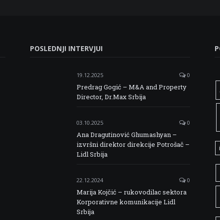
POSLEDNJI INTERVJUI
P
19.12.2025
0
Predrag Gogić – M&A and Property
Director, Dr.Max Srbija
03.10.2025
0
Ana Dragutinović Ghumashyan –
izvršni direktor direkcije Potrošač –
Lidl Srbija
22.12.2024
0
Marija Kojčić – rukovodilac sektora
Korporativne komunikacije Lidl
Srbija