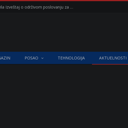
Kompanija Delez Srbija objavila Izveštaj o održivom poslovanju za 2025. godinu Briga o zajednici kroz program „Hrana za sve“ i edukaciju učenika
AZIN
POSAO
TEHNOLOGIJA
AKTUELNOSTI