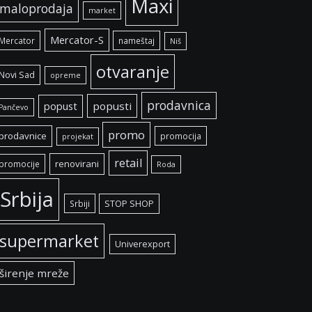
Maxi
maloprodaja
market
Mercator-S
Mercator
nameštaj
Niš
otvaranje
Novi Sad
opreme
prodavnica
popust
popusti
Pančevo
promo
prodavnice
promocija
projekat
retail
renovirani
promocije
Roda
Srbija
Srbiji
STOP SHOP
supermarket
Univerexport
širenje mreže