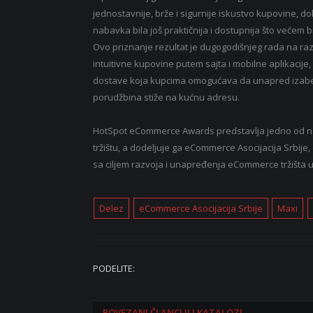
jednostavnije, brže i sigurnije iskustvo kupovine, do
nabavka bila još praktičnija i dostupnija što većem 
Ovo priznanje rezultat je dugogodišnjeg rada na ra
intuitivne kupovine putem sajta i mobilne aplikacij
dostave koja kupcima omogućava da unapred izaberu
porudžbina stiže na kućnu adresu.
HotSpot eCommerce Awards predstavlja jedno od naj
tržištu, a dodeljuje ga eCommerce Asocijacija Srbije
sa ciljem razvoja i unapređenja eCommerce tržišta u 
Delez
eCommerce Asocijacija Srbije
Maxi
PODELITE:
POVEZANI
ČLANCI ILI KATALOZI