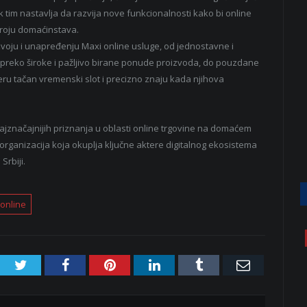
k tim nastavlja da razvija nove funkcionalnosti kako bi online
broju domaćinstava.
zvoju i unapređenju Maxi online usluge, od jednostavne i
e, preko široke i pažljivo birane ponude proizvoda, do pouzdane
 tačan vremenski slot i precizno znaju kada njihova
značajnijih priznanja u oblasti online trgovine na domaćem
, organizacija koja okuplja ključne aktere digitalnog ekosistema
Srbiji.
online
Twitter
Facebook
Pinterest
LinkedIn
Tumblr
Email