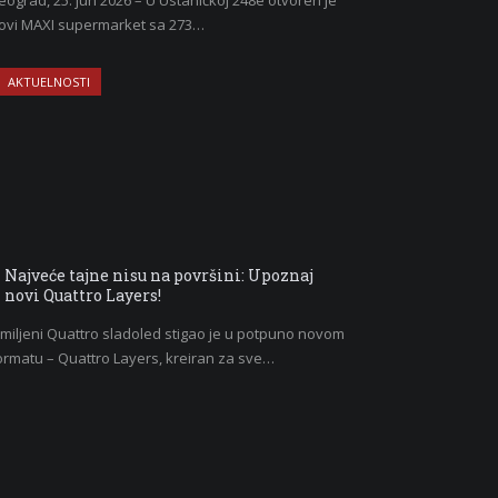
eograd, 25. jun 2026 – U Ustaničkoj 248e otvoren je
ovi MAXI supermarket sa 273…
AKTUELNOSTI
Najveće tajne nisu na površini: Upoznaj
novi Quattro Layers!
miljeni Quattro sladoled stigao je u potpuno novom
ormatu – Quattro Layers, kreiran za sve…