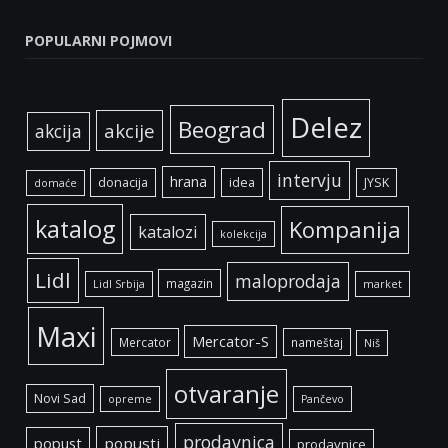
POPULARNI POJMOVI
Delez
Beograd
akcije
akcija
intervju
hrana
donacija
idea
JYSK
domaće
katalog
Kompanija
katalozi
kolekcija
Lidl
maloprodaja
magazin
Lidl Srbija
market
Maxi
Mercator-S
Mercator
nameštaj
Niš
otvaranje
Novi Sad
opreme
Pančevo
prodavnica
popust
popusti
prodavnice