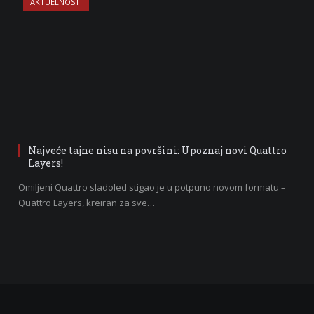
AKTUELNOSTI
Najveće tajne nisu na površini: Upoznaj novi Quattro
Layers!
Omiljeni Quattro sladoled stigao je u potpuno novom formatu –
Quattro Layers, kreiran za sve…