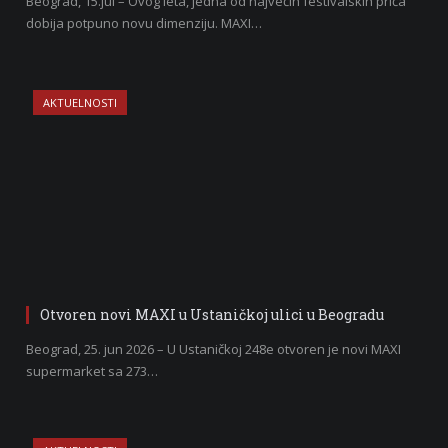
Beograd, 15.jul – Ovog leta, jedna od najvećih festivalskih priča
dobija potpuno novu dimenziju. MAXI…
AKTUELNOSTI
Otvoren novi MAXI u Ustaničkoj ulici u Beogradu
Beograd, 25. jun 2026 – U Ustaničkoj 248e otvoren je novi MAXI
supermarket sa 273…