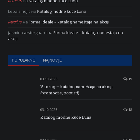
Retail.rs
на
Katalog modne kuće Luna
Lepa sindjic
на
Katalog modne kuće Luna
Retail.rs
на
Forma Ideale – katalog nameštaja na akciji
jasmina æstergaard
на
Forma Ideale – katalog nameštaja na
akciji
POPULARNO
NAJNOVIJE
03.10.2025
19
Vitorog – katalog nameštaja na akciji
(promocije, popusti)
03.10.2025
18
Katalog modne kuće Luna