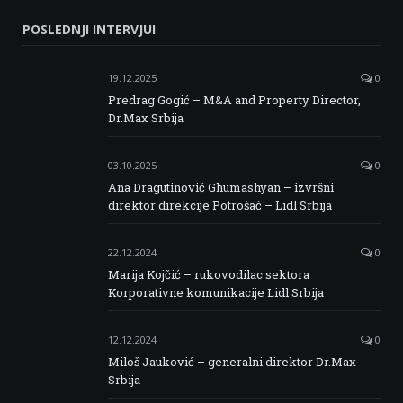
Serbia
Serbia
Serbia
Serbia
POSLEDNJI INTERVJUI
Facebook
Twitter
Instagram
Linkedin
19.12.2025
0
Predrag Gogić – M&A and Property Director,
Dr.Max Srbija
03.10.2025
0
Ana Dragutinović Ghumashyan – izvršni
direktor direkcije Potrošač – Lidl Srbija
22.12.2024
0
Marija Kojčić – rukovodilac sektora
Korporativne komunikacije Lidl Srbija
12.12.2024
0
Miloš Jauković – generalni direktor Dr.Max
Srbija