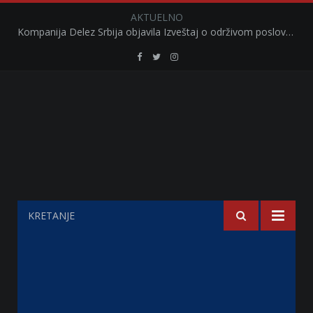
AKTUELNO
Kompanija Delez Srbija objavila Izveštaj o održivom poslovanju za 2025. godinu Briga o zajednici kroz program „Hrana za sve“ i edukaciju učenika
Retail
Retail
Retail
Serbia
Serbia
Serbia
Facebook
Twitter
Instagram
KRETANJE