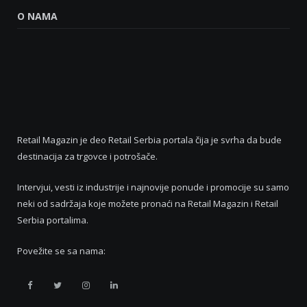
O NAMA
Retail Magazin je deo Retail Serbia portala čija je svrha da bude
destinacija za trgovce i potrošače.
Intervjui, vesti iz industrije i najnovije ponude i promocije su samo
neki od sadržaja koje možete pronaći na Retail Magazin i Retail
Serbia portalima.
Povežite se sa nama:
Retail
Retail
Retail
Retail