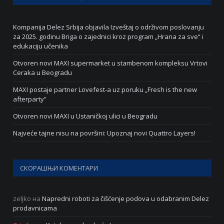
Kompanija Delez Srbija objavila Izveštaj o održivom poslovanju
za 2025. godinu Briga o zajednici kroz program „Hrana za sve“ i
edukaciju učenika
Otvoren novi MAXI supermarket u stambenom kompleksu Vrtovi
Ceraka u Beogradu
MAXI postaje partner Lovefest-a uz poruku „Fresh is the new
afterparty“
Otvoren novi MAXI u Ustaničkoj ulici u Beogradu
Najveće tajne nisu na površini: Upoznaj novi Quattro Layers!
СКОРАШЊИ КОМЕНТАРИ
zeljko
на
Napredni roboti za čišćenje podova u odabranim Delez
prodavnicama