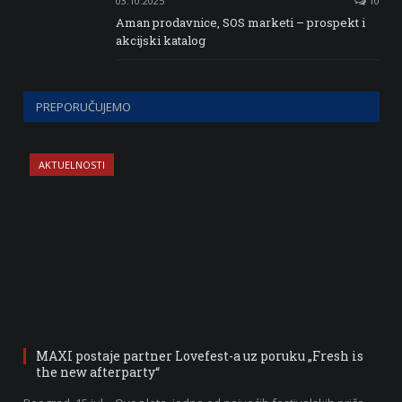
03.10.2025
10
Aman prodavnice, SOS marketi – prospekt i
akcijski katalog
PREPORUČUJEMO
AKTUELNOSTI
MAXI postaje partner Lovefest-a uz poruku „Fresh is
the new afterparty“