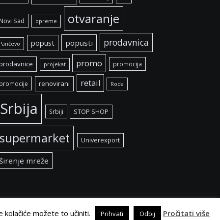
otvaranje
Novi Sad
opreme
prodavnica
popust
popusti
Pančevo
promo
prodavnice
promocija
projekat
retail
renovirani
promocije
Roda
Srbija
Srbiji
STOP SHOP
supermarket
Univerexport
širenje mreže
e kolačiće možete to učiniti.
Pročitati više
Prihvati
Odbij