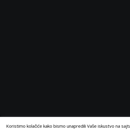
Serbia
Serbia
Serbia
Serbia
Facebook
Twitter
Instagram
Linkedin
©
Retail Magazin
2021.
Koristimo kolačiće kako bismo unapredili Vaše iskustvo na sajtu.