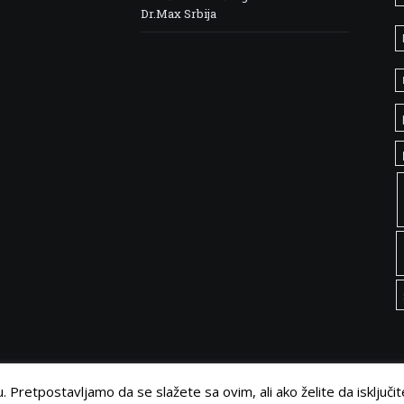
Dr.Max Srbija
 Pretpostavljamo da se slažete sa ovim, ali ako želite da isključit