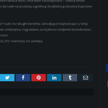
kih lanaca MAXI i Alfa-Beta Vassilopoulos – članica Ahold
čki da rade na pružanju ugodnog i kvalitetnog iskustva kupovine
 nudi i niz drugih benefita zahvaljujući kojima kupci u Srbiji
im sniženjima, nagradama za lojalnost omiljenim brendovima i
ovini.
oid, iOS i Harmony OS uređaja.
Twitter
Facebook
Pinterest
LinkedIn
Tumblr
Email