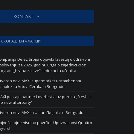
KONTAKT
СКОРАШЊИ ЧЛАНЦИ
ompanija Delez Srbija objavila Izveštaj o održivom
oslovanju za 2025. godinu Briga o zajednici kroz
rogram „Hrana za sve“ i edukaciju učenika
tvoren novi MAXI supermarket u stambenom
ompleksu Vrtovi Ceraka u Beogradu
AXI postaje partner Lovefest-a uz poruku „Fresh is
he new afterparty“
tvoren novi MAXI u Ustaničkoj ulici u Beogradu
ajveće tajne nisu na površini: Upoznaj novi Quattro
ayers!