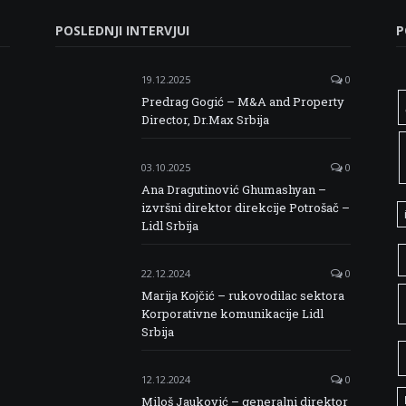
POSLEDNJI INTERVJUI
P
19.12.2025
0
Predrag Gogić – M&A and Property
Director, Dr.Max Srbija
03.10.2025
0
Ana Dragutinović Ghumashyan –
izvršni direktor direkcije Potrošač –
Lidl Srbija
22.12.2024
0
Marija Kojčić – rukovodilac sektora
Korporativne komunikacije Lidl
Srbija
12.12.2024
0
Miloš Jauković – generalni direktor