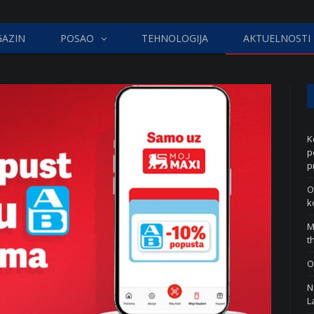
AZIN
POSAO
TEHNOLOGIJA
AKTUELNOSTI
K
p
p
O
k
M
t
O
N
L