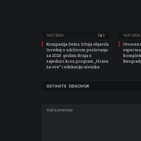
16.07.2026
0
16.07.2026
Kompanija Delez Srbija objavila
Otvoren
Izveštaj o održivom poslovanju
superma
za 2025. godinu Briga o
kompleks
zajednici kroz program „Hrana
Beograd
za sve“ i edukaciju učenika
OSTAVITE ODGOVOR