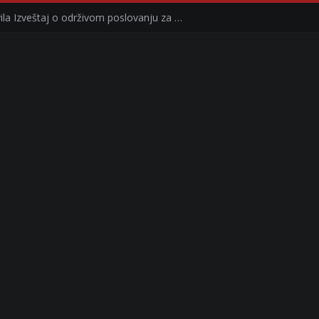
Kompanija Delez Srbija objavila Izveštaj o održivom poslovanju za 2025. godinu Briga o zajednici kroz program „Hrana za sve“ i edukaciju učenika