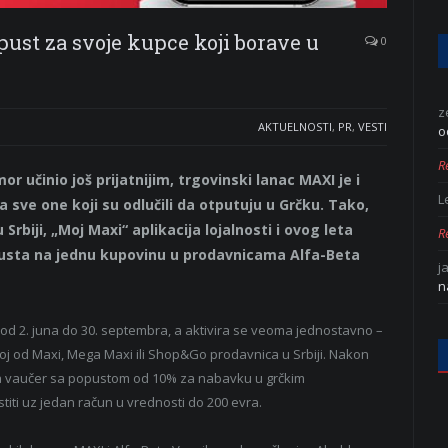
ust za svoje kupce koji borave u
0
z
AKTUELNOSTI
,
PR
,
VESTI
o
Re
r učinio još prijatnijim, trgovinski lanac MAXI je i
L
sve one koji su odlučili da otputuju u Grčku. Tako,
rbiji, „Moj Maxi“ aplikacija lojalnosti i ovog leta
Re
usta na jednu kupovinu u prodavnicama Alfa-Beta
j
n
, od 2. juna do 30. septembra, a aktivira se veoma jednostavno –
koj od Maxi, Mega Maxi ili Shop&Go prodavnica u Srbiji. Nakon
ija vaučer sa popustom od 10% za nabavku u grčkim
titi uz jedan račun u vrednosti do 200 evra.