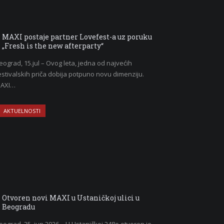
MAXI postaje partner Lovefest-a uz poruku
„Fresh is the new afterparty“
eograd, 15.jul – Ovog leta, jedna od najvećih
estivalskih priča dobija potpuno novu dimenziju.
AXI…
AKTUELNOSTI
Otvoren novi MAXI u Ustaničkoj ulici u
Beogradu