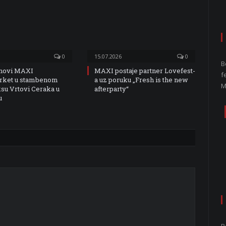
0
15.07.2026
0
B
 novi MAXI
MAXI postaje partner Lovefest-
f
rket u stambenom
a uz poruku „Fresh is the new
M
u Vrtovi Ceraka u
afterparty“
u