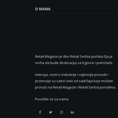
O NAMA
Retail Magazin je deo Retail Serbia portala čija je
svrha da bude destinacija za trgovce i potrošače.
Intervjui, vesti iz industrije i najnovije ponude i
promocije su samo neki od sadržaja koje možete
pronaći na Retail Magazin i Retail Serbia portalima.
Povežite se sa nama:
Retail
Retail
Retail
Retail