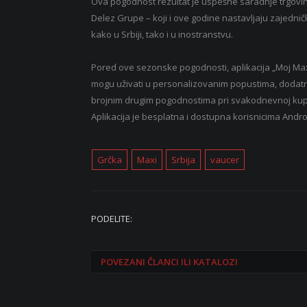
Ova pogodnost rezultat je uspešne saradnje trgovins
Delez Grupe – koji i ove godine nastavljaju zajedni
kako u Srbiji, tako i u inostranstvu.
Pored ove sezonske pogodnosti, aplikacija „Moj Maxi“
mogu uživati u personalizovanim popustima, dodatn
brojnim drugim pogodnostima pri svakodnevnoj kup
Aplikacija je besplatna i dostupna korisnicima Andr
Grčka
Maxi
Srbija
vaucer
PODELITE:
POVEZANI
ČLANCI ILI KATALOZI