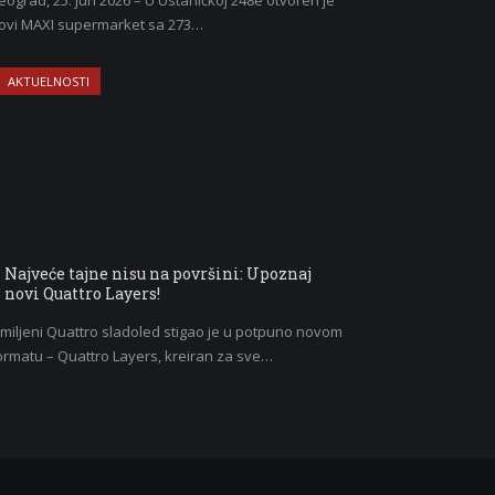
eograd, 25. jun 2026 – U Ustaničkoj 248e otvoren je
ovi MAXI supermarket sa 273…
AKTUELNOSTI
Najveće tajne nisu na površini: Upoznaj
novi Quattro Layers!
miljeni Quattro sladoled stigao je u potpuno novom
ormatu – Quattro Layers, kreiran za sve…