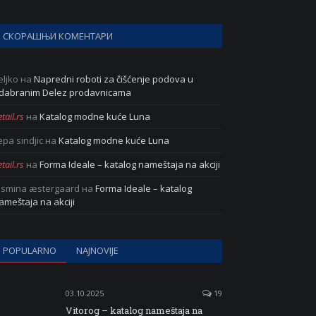
СКОРАШЊИ КОМЕНТАРИ
eljko
на
Napredni roboti za čišćenje podova u
dabranim Delez prodavnicama
tail.rs
на
Katalog modne kuće Luna
epa sindjic
на
Katalog modne kuće Luna
tail.rs
на
Forma Ideale – katalog nameštaja na akciji
asmina æstergaard
на
Forma Ideale – katalog
ameštaja na akciji
POPULARNO
NAJNOVIJE
03.10.2025
19
Vitorog – katalog nameštaja na