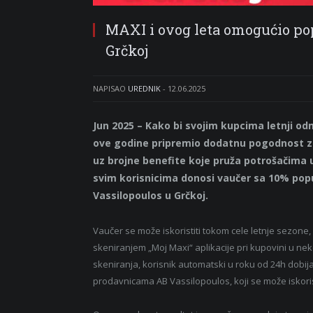
MAXI i ovog leta omogućio pop
Grčkoj
NAPISAO
UREDNIK
-
12.06.2025
Jun 2025 – Kako bi svojim kupcima letnji odmo
ove godine pripremio dodatnu pogodnost za 
uz brojne benefite koje pruža potrošačima u S
svim korisnicima donosi vaučer sa 10% pop
Vassilopoulos u Grčkoj.
Vaučer se može iskoristiti tokom cele letnje sezone
skeniranjem „Moj Maxi“ aplikacije pri kupovini u ne
skeniranja, korisnik automatski u roku od 24h dob
prodavnicama AB Vassilopoulos, koji se može iskoris