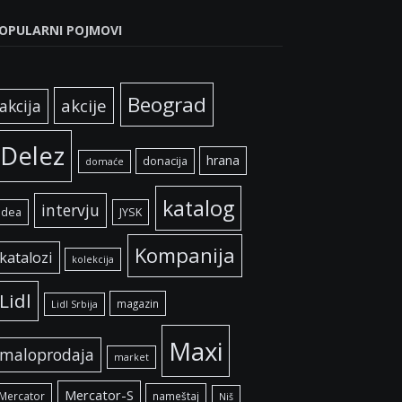
OPULARNI POJMOVI
Beograd
akcije
akcija
Delez
hrana
donacija
domaće
katalog
intervju
idea
JYSK
Kompanija
katalozi
kolekcija
Lidl
magazin
Lidl Srbija
Maxi
maloprodaja
market
Mercator-S
Mercator
nameštaj
Niš