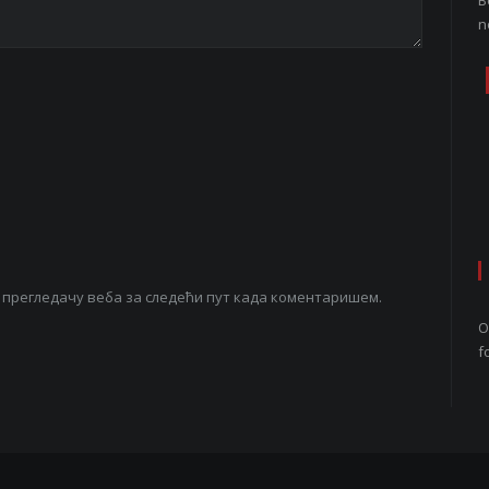
B
n
ом прегледачу веба за следећи пут када коментаришем.
O
f