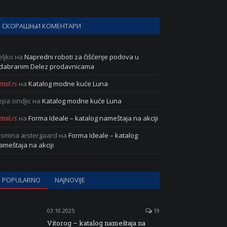
СКОРАШЊИ КОМЕНТАРИ
eljko
на
Napredni roboti za čišćenje podova u
dabranim Delez prodavnicama
tail.rs
на
Katalog modne kuće Luna
epa sindjic
на
Katalog modne kuće Luna
tail.rs
на
Forma Ideale – katalog nameštaja na akciji
asmina æstergaard
на
Forma Ideale – katalog
ameštaja na akciji
POPULARNO
NAJNOVIJE
03.10.2025
19
Vitorog – katalog nameštaja na