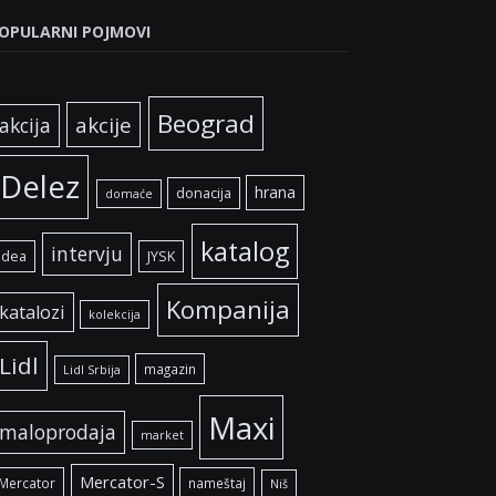
OPULARNI POJMOVI
Beograd
akcije
akcija
Delez
hrana
donacija
domaće
katalog
intervju
idea
JYSK
Kompanija
katalozi
kolekcija
Lidl
magazin
Lidl Srbija
Maxi
maloprodaja
market
Mercator-S
Mercator
nameštaj
Niš