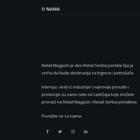
O NAMA
Retail Magazin je deo Retail Serbia portala čija je
svrha da bude destinacija za trgovce i potrošače.
Intervjui, vesti iz industrije i najnovije ponude i
promocije su samo neki od sadržaja koje možete
pronaći na Retail Magazin i Retail Serbia portalima.
Povežite se sa nama:
Retail
Retail
Retail
Retail