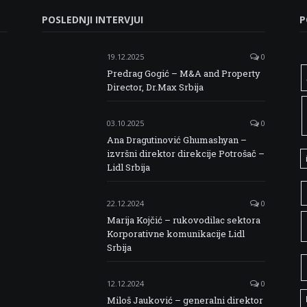
POSLEDNJI INTERVJUI
P
19.12.2025
0
Predrag Gogić – M&A and Property
Director, Dr.Max Srbija
03.10.2025
0
Ana Dragutinović Ghumashyan –
izvršni direktor direkcije Potrošač –
Lidl Srbija
22.12.2024
0
Marija Kojčić – rukovodilac sektora
Korporativne komunikacije Lidl
Srbija
12.12.2024
0
Miloš Jauković – generalni direktor