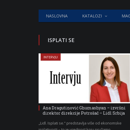
NASLOVNA
KATALOZI
MAG
ISPLATI SE
INTERVJU
Ana Dragutinović Ghumashyan – izvršni
direktor direkcije Potrošač – Lidl Srbija
„Lidl. Isplati se.“ predstavlja više od ekonomske
isplativosti – to je vrednost koju pružamo