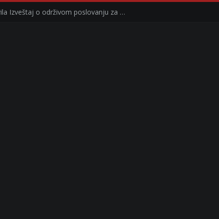
Kompanija Delez Srbija objavila Izveštaj o održivom poslovanju za 2025. godinu Briga o zajednici kroz program „Hrana za sve“ i edukaciju učenika