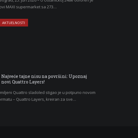
eograd, 25. jun 2026 – U Ustaničkoj 248e otvoren je
ovi MAXI supermarket sa 273…
AKTUELNOSTI
Najveće tajne nisu na površini: Upoznaj
novi Quattro Layers!
miljeni Quattro sladoled stigao je u potpuno novom
ormatu – Quattro Layers, kreiran za sve…