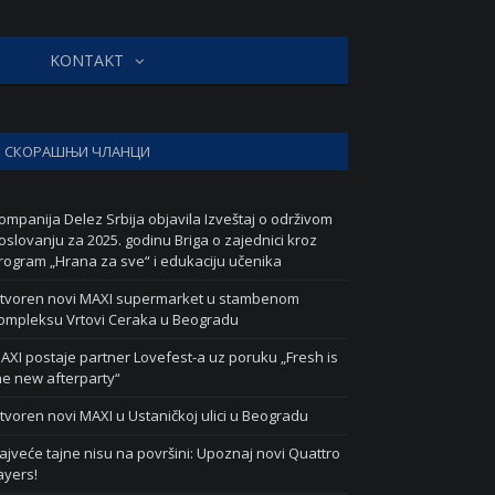
KONTAKT
СКОРАШЊИ ЧЛАНЦИ
ompanija Delez Srbija objavila Izveštaj o održivom
oslovanju za 2025. godinu Briga o zajednici kroz
rogram „Hrana za sve“ i edukaciju učenika
tvoren novi MAXI supermarket u stambenom
ompleksu Vrtovi Ceraka u Beogradu
AXI postaje partner Lovefest-a uz poruku „Fresh is
he new afterparty“
tvoren novi MAXI u Ustaničkoj ulici u Beogradu
ajveće tajne nisu na površini: Upoznaj novi Quattro
ayers!