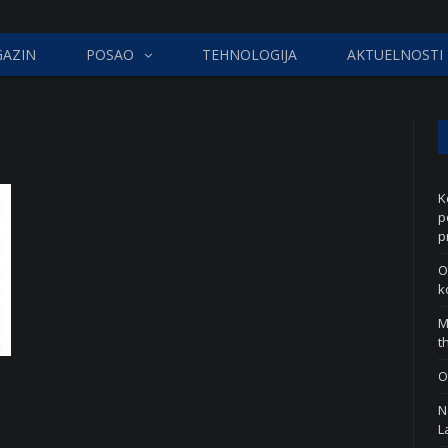
AZIN
POSAO
TEHNOLOGIJA
AKTUELNOSTI
K
p
p
O
k
M
t
O
N
L