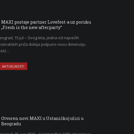
MAXI postaje partner Lovefest-a uz poruku
„Fresh is the new afterparty“
eograd, 15.jul – Ovog leta, jedna od najvećih
estivalskih priča dobija potpuno novu dimenziju.
AXI…
AKTUELNOSTI
Otvoren novi MAXI u Ustaničkoj ulici u
Beogradu