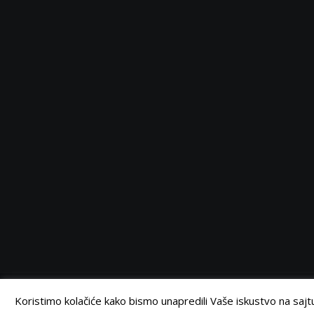
Serbia
Serbia
Serbia
Serbia
Facebook
Twitter
Instagram
Linkedin
©
Retail Magazin
2021.
Koristimo kolačiće kako bismo unapredili Vaše iskustvo na sajtu.