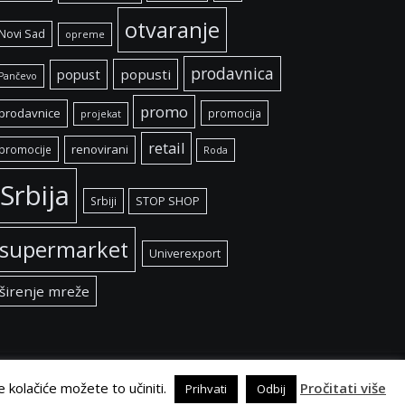
otvaranje
Novi Sad
opreme
prodavnica
popust
popusti
Pančevo
promo
prodavnice
promocija
projekat
retail
renovirani
promocije
Roda
Srbija
Srbiji
STOP SHOP
supermarket
Univerexport
širenje mreže
e kolačiće možete to učiniti.
Pročitati više
Prihvati
Odbij