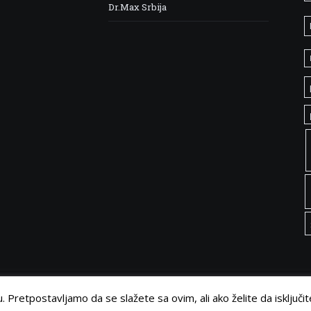
Dr.Max Srbija
 Pretpostavljamo da se slažete sa ovim, ali ako želite da isključit