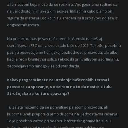
alternativom koja može da se reciklira. Već godinama radimo sa
najverodostojnijim svetskim eko-sertifikatima kako bismo bili
sigurni da materijali od kojih su izrađeni naši proizvodi dolaze iz
odgovornih izvora.
Na primer, danas je sav naš drveni baštenski nameštaj
csertifikovan FSC-om, a sve ostalo biće do 2025. Takođe, posebnu
pažnju posvećujemo hemijskoj bezbednosti proizvoda. Ukratko,
kad je reč o kvalitetnoj usluzi i ekološki prihvatljivom asortimanu,
zadovoljavamo mnogo više od standarda.
Kakav program imate za uređenje baštenskih terasa i
prostora za spavanje, s obzirom na to da nosite titulu
Stručnjaka za kulturu spavanja?
Tu zaista možemo da se pohvalimo paletom proizvoda, ali
kupcima uvek preporučujemo dugotrajna i jednostavna rešenja.
To je posebno važno pri odabiru baštenskog nameštaja, ali i
dušeka. Jedan od najvažnijih aspekata jeste održavanje.