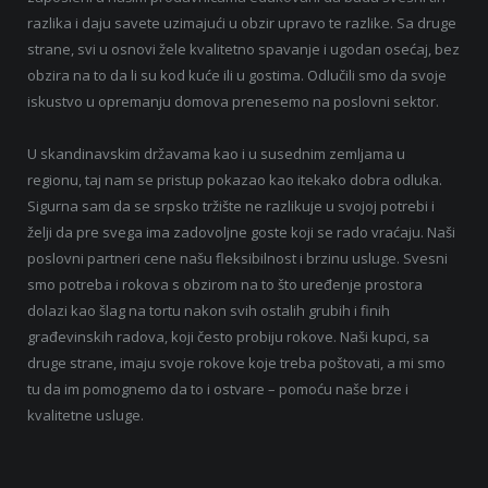
razlika i daju savete uzimajući u obzir upravo te razlike. Sa druge
strane, svi u osnovi žele kvalitetno spavanje i ugodan osećaj, bez
obzira na to da li su kod kuće ili u gostima. Odlučili smo da svoje
iskustvo u opremanju domova prenesemo na poslovni sektor.
U skandinavskim državama kao i u susednim zemljama u
regionu, taj nam se pristup pokazao kao itekako dobra odluka.
Sigurna sam da se srpsko tržište ne razlikuje u svojoj potrebi i
želji da pre svega ima zadovoljne goste koji se rado vraćaju. Naši
poslovni partneri cene našu fleksibilnost i brzinu usluge. Svesni
smo potreba i rokova s obzirom na to što uređenje prostora
dolazi kao šlag na tortu nakon svih ostalih grubih i finih
građevinskih radova, koji često probiju rokove. Naši kupci, sa
druge strane, imaju svoje rokove koje treba poštovati, a mi smo
tu da im pomognemo da to i ostvare – pomoću naše brze i
kvalitetne usluge.