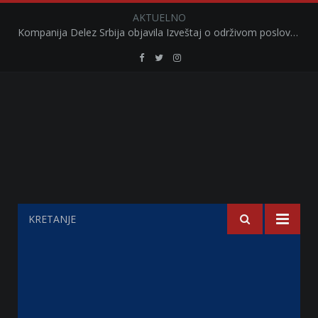
AKTUELNO
Kompanija Delez Srbija objavila Izveštaj o održivom poslovanju za 2025. godinu Briga o zajednici kroz program „Hrana za sve“ i edukaciju učenika
Retail
Retail
Retail
Serbia
Serbia
Serbia
Facebook
Twitter
Instagram
KRETANJE