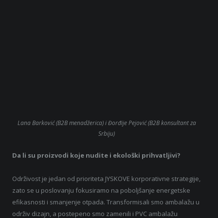
Lana Barković (B2B menadžerica) i Đorđije Pejović (B2B konsultant za
Srbiju)
Da li su proizvodi koje nudite i ekološki prihvatljivi?
Održivost je jedan od prioriteta JYSKOVE korporativne strategije,
zato se u poslovanju fokusiramo na poboljšanje energetske
efikasnosti i smanjenje otpada. Transformisali smo ambalažu u
održiv dizajn, a postepeno smo zamenili i PVC ambalažu