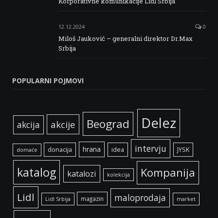
Korporativne komunikacije Lidl Srbija
12.12.2024
0
Miloš Jauković – generalni direktor Dr.Max
Srbija
POPULARNI POJMOVI
Delez
Beograd
akcije
akcija
intervju
hrana
donacija
idea
JYSK
domaće
katalog
Kompanija
katalozi
kolekcija
Lidl
maloprodaja
magazin
Lidl Srbija
market