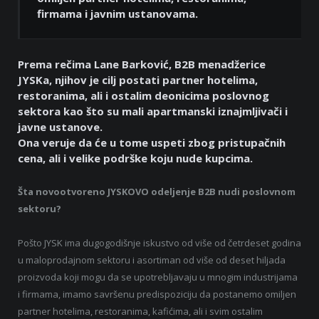
firmama i javnim ustanovama.
Prema rečima Lane Barković, B2B menadžerice
JYSKa, njihov je cilj postati partner hotelima,
restoranima, ali i ostalim deonicima poslovnog
sektora kao što su mali apartmanski iznajmljivači i
javne ustanove.
Ona veruje da će u tome uspeti zbog pristupačnih
cena, ali i velike podrške koju nude kupcima.
Šta novootvoreno JYSKOVO odeljenje B2B nudi poslovnom
sektoru?
Pošto JYSK ima dugogodišnje iskustvo od više od četrdeset godina
u maloprodajnom sektoru i asortiman od više od deset hiljada
proizvoda koji mogu da se upotrebljavaju u mnogim industrijama
i firmama, imamo savršenu predispoziciju da postanemo omiljen
partner hotelima, restoranima, kafićima, ali i svim ostalim