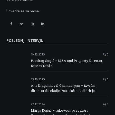
Povežite se sa nama:
Retail
Retail
Retail
Retail
Serbia
Serbia
Serbia
Serbia
POSLEDNJI INTERVJUI
Facebook
Twitter
Instagram
Linkedin
19.12.2025
0
Predrag Gogić – M&A and Property Director,
Dr.Max Srbija
03.10.2025
0
Ana Dragutinović Ghumashyan – izvršni
direktor direkcije Potrošač – Lidl Srbija
22.12.2024
0
Marija Kojčić – rukovodilac sektora