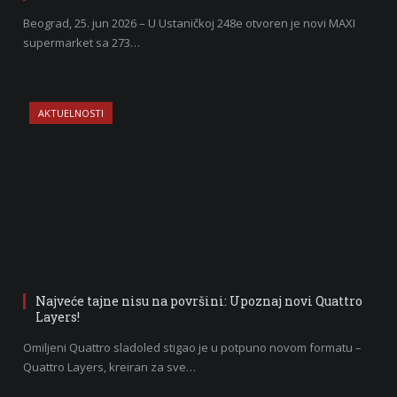
Beograd, 25. jun 2026 – U Ustaničkoj 248e otvoren je novi MAXI
supermarket sa 273…
AKTUELNOSTI
Najveće tajne nisu na površini: Upoznaj novi Quattro
Layers!
Omiljeni Quattro sladoled stigao je u potpuno novom formatu –
Quattro Layers, kreiran za sve…