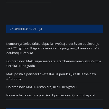
СКОРАШЊИ ЧЛАНЦИ
Kompanija Delez Srbija objavila Izveštaj o održivom poslovanju
za 2025. godinu Briga o zajednici kroz program „Hrana za sve“ i
edukaciju učenika
Otvoren novi MAXI supermarket u stambenom kompleksu Vrtovi
Ceraka u Beogradu
MAXI postaje partner Lovefest-a uz poruku „Fresh is the new
afterparty“
Otvoren novi MAXI u Ustaničkoj ulici u Beogradu
Najveće tajne nisu na površini: Upoznaj novi Quattro Layers!