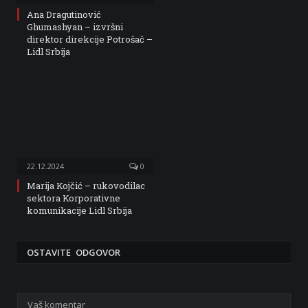
Ana Dragutinović
Ghumashyan – izvršni
direktor direkcije Potrošač –
Lidl Srbija
22.12.2024
0
Marija Kojčić – rukovodilac
sektora Korporativne
komunikacije Lidl Srbija
OSTAVITE ODGOVOR