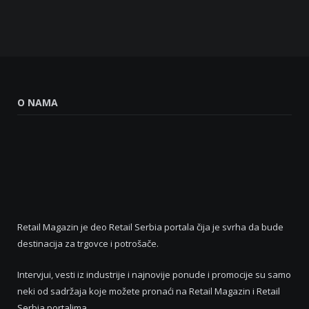
O NAMA
Retail Magazin je deo Retail Serbia portala čija je svrha da bude
destinacija za trgovce i potrošače.
Intervjui, vesti iz industrije i najnovije ponude i promocije su samo
neki od sadržaja koje možete pronaći na Retail Magazin i Retail
Serbia portalima.