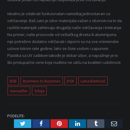
Idealno je odabrati funkcionalan nameštaj jednostavan za
održavanje. Baš zato je izbor materijala važan s obzirom na to da
različiti materijali zahtevaju drugačiji način održavanja i tretiranja.
Na primer, naše proizvode od veštačkog drveta ili aluminijuma
nije potrebno dodatno održavati i otporni su na sve vremenske
uslove tokom cele godine; lako se čiste vodom i sapunom.
Plastika sa UV zaštitom takođe je dobar izbor, a najvažnije je to
što pristupačne cene koje nudimo ne utiču na kvalitet i udobnost.
B2B
Business to Bussines
JYSK
Lana Barković
menadžer
Srbija
PODELITE:
Twitter
Facebook
Pinterest
LinkedIn
Tumblr
Emai