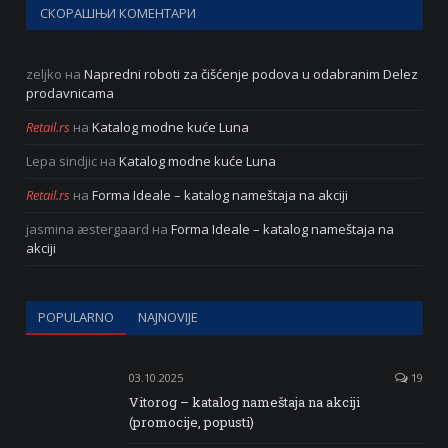
СКОРАШЊИ КОМЕНТАРИ
zeljko
на
Napredni roboti za čišćenje podova u odabranim Delez
prodavnicama
Retail.rs
на
Katalog modne kuće Luna
Lepa sindjic
на
Katalog modne kuće Luna
Retail.rs
на
Forma Ideale – katalog nameštaja na akciji
jasmina æstergaard
на
Forma Ideale – katalog nameštaja na
akciji
POPULARNO
NAJNOVIJE
03.10.2025
19
Vitorog – katalog nameštaja na akciji
(promocije, popusti)