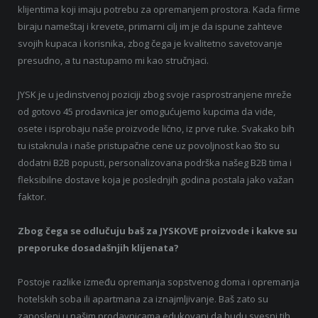
klijentima koji imaju potrebu za opremanjem prostora. Kada firme
biraju nameštaj i krevete, primarni cilj im je da ispune zahteve
svojih kupaca i korisnika, zbog čega je kvalitetno savetovanje
presudno, a tu nastupamo mi kao stručnjaci.
JYSK je u jedinstvenoj poziciji zbog svoje rasprostranjene mreže
od gotovo 45 prodavnica jer omogućujemo kupcima da vide,
osete i isprobaju naše proizvode lično, iz prve ruke. Svakako bih
tu istaknula i naše pristupačne cene uz povoljnost kao što su
dodatni B2B popusti, personalizovana podrška našeg B2B tima i
fleksibilne dostave koja je poslednjih godina postala jako važan
faktor.
Zbog čega se odlučuju baš za JYSKOVE proizvode i kakve su
preporuke dosadašnjih klijenata?
Postoje razlike između opremanja sopstvenog doma i opremanja
hotelskih soba ili apartmana za iznajmljivanje. Baš zato su
zaposleni u našim prodavnicama edukovani da budu svesni tih