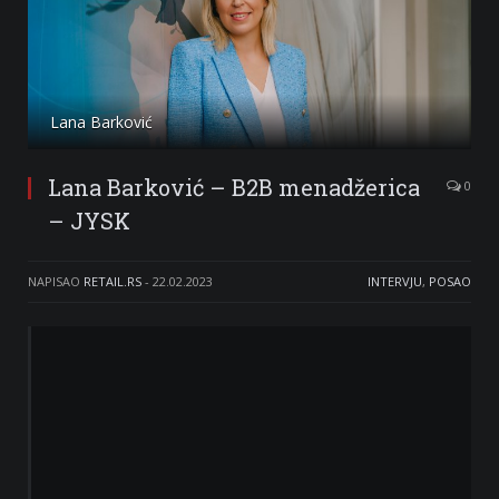
Lana Barković
Lana Barković – B2B menadžerica
0
– JYSK
NAPISAO
RETAIL.RS
-
22.02.2023
INTERVJU
,
POSAO