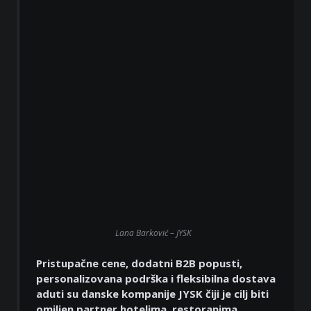
Lana Barković – JYSK
Pristupačne cene, dodatni B2B popusti,
personalizovana podrška i fleksibilna dostava
aduti su danske kompanije JYSK čiji je cilj biti
omiljen partner hotelima, restoranima,