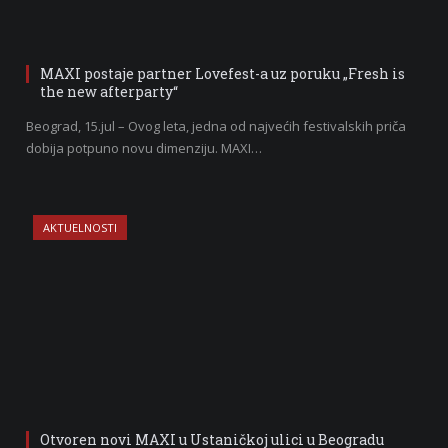
MAXI postaje partner Lovefest-a uz poruku „Fresh is
the new afterparty“
Beograd, 15.jul – Ovog leta, jedna od najvećih festivalskih priča
dobija potpuno novu dimenziju. MAXI…
AKTUELNOSTI
Otvoren novi MAXI u Ustaničkoj ulici u Beogradu