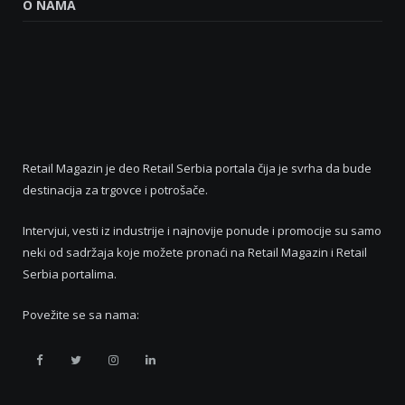
O NAMA
Retail Magazin je deo Retail Serbia portala čija je svrha da bude
destinacija za trgovce i potrošače.
Intervjui, vesti iz industrije i najnovije ponude i promocije su samo
neki od sadržaja koje možete pronaći na Retail Magazin i Retail
Serbia portalima.
Povežite se sa nama:
Retail
Retail
Retail
Retail
Serbia
Serbia
Serbia
Serbia