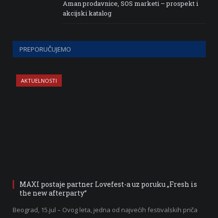
Aman prodavnice, SOS marketi – prospekt i
akcijski katalog
PREPORUČUJEMO
AKTUELNOSTI
MAXI postaje partner Lovefest-a uz poruku „Fresh is
the new afterparty“
Beograd, 15.jul – Ovog leta, jedna od najvećih festivalskih priča