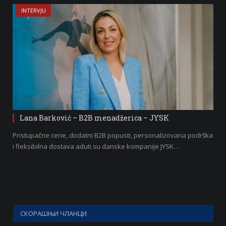
INTERVJU
Lana Barković – B2B menadžerica – JYSK
Pristupačne cene, dodatni B2B popusti, personalizovana podrška
i fleksibilna dostava aduti su danske kompanije JYSK…
СКОРАШЊИ ЧЛАНЦИ