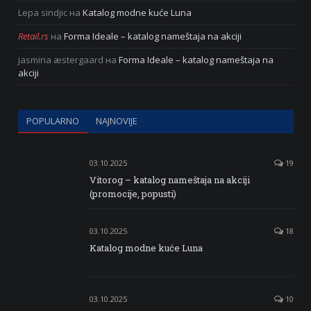
Lepa sindjic
на
Katalog modne kuće Luna
Retail.rs
на
Forma Ideale – katalog nameštaja na akciji
jasmina æstergaard
на
Forma Ideale – katalog nameštaja na
akciji
POPULARNO
NAJNOVIJE
03.10.2025
19
Vitorog – katalog nameštaja na akciji
(promocije, popusti)
03.10.2025
18
Katalog modne kuće Luna
03.10.2025
10