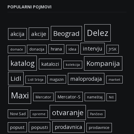
POPULARNI POJMOVI
Delez
Beograd
akcije
akcija
intervju
hrana
donacija
idea
JYSK
domaće
katalog
Kompanija
katalozi
kolekcija
Lidl
maloprodaja
magazin
Lidl Srbija
market
Maxi
Mercator-S
Mercator
nameštaj
Niš
otvaranje
Novi Sad
opreme
Pančevo
prodavnica
popust
popusti
prodavnice