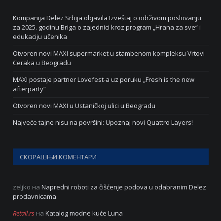
Kompanija Delez Srbija objavila Izveštaj o održivom poslovanju
za 2025. godinu Briga o zajednici kroz program „Hrana za sve“ i
edukaciju učenika
Otvoren novi MAXI supermarket u stambenom kompleksu Vrtovi
Ceraka u Beogradu
MAXI postaje partner Lovefest-a uz poruku „Fresh is the new
afterparty“
Otvoren novi MAXI u Ustaničkoj ulici u Beogradu
Najveće tajne nisu na površini: Upoznaj novi Quattro Layers!
СКОРАШЊИ КОМЕНТАРИ
zeljko
на
Napredni roboti za čišćenje podova u odabranim Delez
prodavnicama
Retail.rs
на
Katalog modne kuće Luna