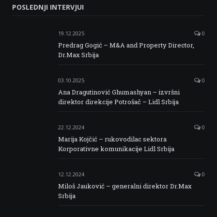
POSLEDNJI INTERVJUI
Facebook
Twitter
Instagram
Linkedin
19.12.2025
0
Predrag Gogić – M&A and Property Director,
Dr.Max Srbija
03.10.2025
0
Ana Dragutinović Ghumashyan – izvršni
direktor direkcije Potrošač – Lidl Srbija
22.12.2024
0
Marija Kojčić – rukovodilac sektora
Korporativne komunikacije Lidl Srbija
12.12.2024
0
Miloš Jauković – generalni direktor Dr.Max
Srbija