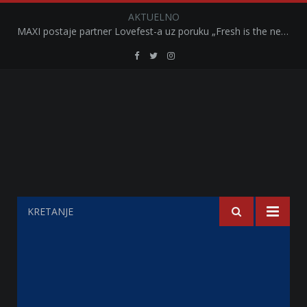
AKTUELNO
MAXI postaje partner Lovefest-a uz poruku „Fresh is the new afterparty“
Retail
Retail
Retail
Serbia
Serbia
Serbia
Facebook
Twitter
Instagram
KRETANJE