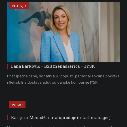
INTERVJU
Lana Barković – B2B menadžerica – JYSK
Pristupačne cene, dodatni B2B popusti, personalizovana podrška
i fleksibilna dostava aduti su danske kompanije JYSK…
POSAO
Karijera: Menadžer maloprodaje (retail manager)