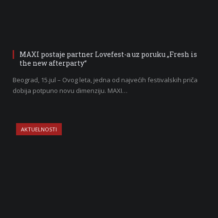
MAXI postaje partner Lovefest-a uz poruku „Fresh is
the new afterparty“
Beograd, 15.jul – Ovog leta, jedna od najvećih festivalskih priča
dobija potpuno novu dimenziju. MAXI…
AKTUELNOSTI