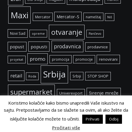
Maxi
Mercator-S
Mercator
nameštaj
Niš
otvaranje
Novi Sad
opreme
Pančevo
prodavnica
popust
popusti
prodavnice
promo
renovirani
promocija
promocije
projekat
Srbija
retail
Srbiji
STOP SHOP
Roda
supermarket
širenje mreže
Univerexport
Koristimo kolačiće kako bismo unapredili Vaše iskustvo na
sajtu. Pretpostavljamo da se slažete sa ovim, ali ako želite da
isključite kolačiće možete to učiniti.
Prihvati
Odbij
©
Retail Magazin
2021.
Pročitati više