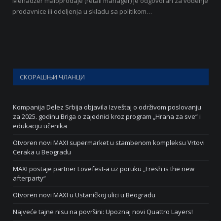
Menadžer maloprodaje (retail manager) je odgovoran za vođenje
prodavnice ili odeljenja u skladu sa politikom…
СКОРАШЊИ ЧЛАНЦИ
Kompanija Delez Srbija objavila Izveštaj o održivom poslovanju
za 2025. godinu Briga o zajednici kroz program „Hrana za sve“ i
edukaciju učenika
Otvoren novi MAXI supermarket u stambenom kompleksu Vrtovi
Ceraka u Beogradu
MAXI postaje partner Lovefest-a uz poruku „Fresh is the new
afterparty“
Otvoren novi MAXI u Ustaničkoj ulici u Beogradu
Najveće tajne nisu na površini: Upoznaj novi Quattro Layers!