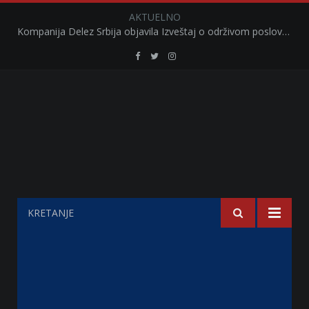
AKTUELNO
Kompanija Delez Srbija objavila Izveštaj o održivom poslovanju za 2025. godinu Briga o zajednici kroz program „Hrana za sve“ i edukaciju učenika
Retail
Retail
Retail
Serbia
Serbia
Serbia
Facebook
Twitter
Instagram
KRETANJE