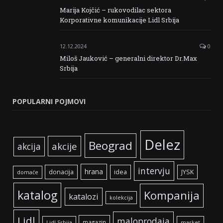
Marija Kojčić – rukovodilac sektora
Korporativne komunikacije Lidl Srbija
12.12.2024
0
Miloš Jauković – generalni direktor Dr.Max
Srbija
POPULARNI POJMOVI
Delez
Beograd
akcije
akcija
intervju
hrana
donacija
idea
JYSK
domaće
katalog
Kompanija
katalozi
kolekcija
Lidl
maloprodaja
magazin
Lidl Srbija
market