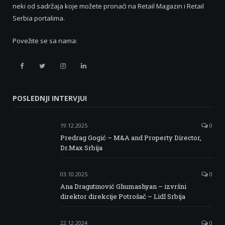
neki od sadržaja koje možete pronaći na Retail Magazin i Retail
Serbia portalima.
Povežite se sa nama:
Retail
Retail
Retail
Retail
Serbia
Serbia
Serbia
Serbia
POSLEDNJI INTERVJUI
Facebook
Twitter
Instagram
Linkedin
19.12.2025
0
Predrag Gogić – M&A and Property Director,
Dr.Max Srbija
03.10.2025
0
Ana Dragutinović Ghumashyan – izvršni
direktor direkcije Potrošač – Lidl Srbija
22.12.2024
0