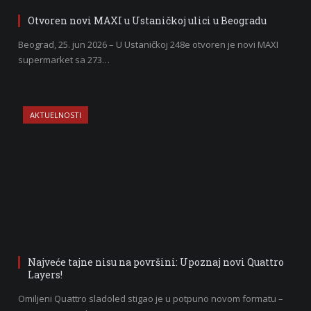
Otvoren novi MAXI u Ustaničkoj ulici u Beogradu
Beograd, 25. jun 2026 – U Ustaničkoj 248e otvoren je novi MAXI
supermarket sa 273…
AKTUELNOSTI
Najveće tajne nisu na površini: Upoznaj novi Quattro
Layers!
Omiljeni Quattro sladoled stigao je u potpuno novom formatu –