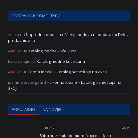
СКОРАШЊИ КОМЕНТАРИ
zeljko
на
Napredni roboti za čišćenje podova u odabranim Delez
prodavnicama
Retail.rs
на
Katalog modne kuće Luna
Lepa sindjic
на
Katalog modne kuće Luna
Retail.rs
на
Forma Ideale – katalog nameštaja na akciji
jasmina æstergaard
на
Forma Ideale – katalog nameštaja na
akciji
POPULARNO
NAJNOVIJE
03.10.2025
19
Vitorog – katalog nameštaja na akciji