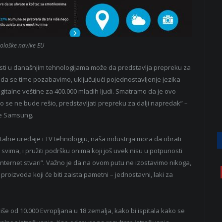
ološke navike EU
risti u današnjim tehnologijama može da predstavlja prepreku za
 se time pozabavimo, uključujući pojednostavljenje jezika
gitalne veštine za 400.000 mladih ljudi. Smatramo da je ovo
ko se ne bude rešio, predstavljati prepreku za dalji napredak” –
je Samsung.
alne uređaje i TV tehnologiju, naša industrija mora da obrati
svima, i pružiti podršku onima koji još uvek nisu u potpunosti
Internet stvari”. Važno je da na ovom putu ne izostavimo nikoga,
proizvoda koji će biti zaista pametni – jednostavni, laki za
e od 10.000 Evropljana u 18 zemalja, kako bi ispitala kako se