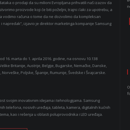
B
ataka o prodaji da su milioni Evropljana prihvatili naš izazov da
n
vorimo proizvode koji će biti poželjni, trajni i laki za upotrebu, a
da vodimo računa o tome da ne dozvolimo da kompleksan
e i napredak“, izjavio je direktor marketinga kompanije Samsung
d 16. marta do 1. aprila 2016. godine, na osnovu 10.138
like Britanije, Austrije, Belgije, Bugarske, Nemačke, Danske,
e, Norveške, Poljske, Španije, Rumunije, Švedske i Švajcarske.
O
f
nost svojim inovativnim idejama i tehnologijama. Samsung
h telefona, nosivih uređaja, tableta, kamera, digitalnih kućnih
ema, kao i rešenja u oblasti poluprovodnika i LED uređaja.