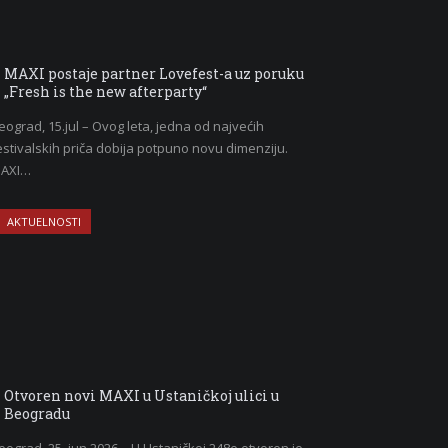
MAXI postaje partner Lovefest-a uz poruku
„Fresh is the new afterparty“
eograd, 15.jul – Ovog leta, jedna od najvećih
estivalskih priča dobija potpuno novu dimenziju.
AXI…
AKTUELNOSTI
Otvoren novi MAXI u Ustaničkoj ulici u
Beogradu