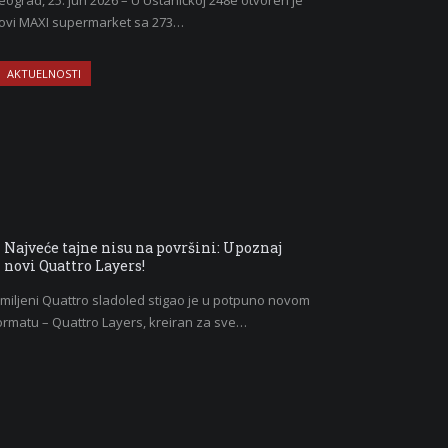
eograd, 25. jun 2026 – U Ustaničkoj 248e otvoren je
ovi MAXI supermarket sa 273…
AKTUELNOSTI
Najveće tajne nisu na površini: Upoznaj
novi Quattro Layers!
miljeni Quattro sladoled stigao je u potpuno novom
ormatu – Quattro Layers, kreiran za sve…