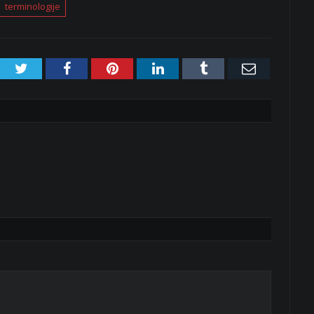
terminologije
Twitter
Facebook
Pinterest
LinkedIn
Tumblr
Email