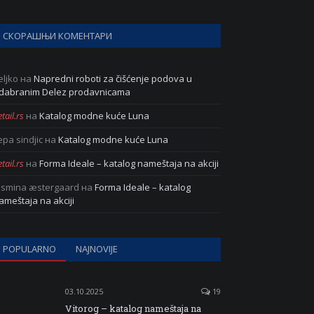
СКОРАШЊИ КОМЕНТАРИ
eljko
на
Napredni roboti za čišćenje podova u
dabranim Delez prodavnicama
tail.rs
на
Katalog modne kuće Luna
epa sindjic
на
Katalog modne kuće Luna
tail.rs
на
Forma Ideale – katalog nameštaja na akciji
asmina æstergaard
на
Forma Ideale – katalog
ameštaja na akciji
POPULARNO
NAJNOVIJE
03.10.2025
19
Vitorog – katalog nameštaja na