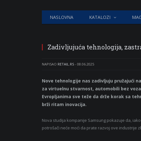
NASLOVNA
KATALOZI
MAG
Zadivljujuća tehnologija, zast
NAPISAO
RETAIL.RS
-
08.06.2025
Nove tehnologije nas zadivljuju pružajući 
za virtuelnu stvarnost, automobili bez vozač
Evropljanima sve teže da drže korak sa teh
brži ritam inovacija.
Nova studija kompanije Samsung pokazuje da, iako u
potrošači neće moći da prate razvoj ove industrije z