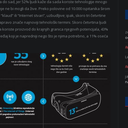
ada do sad, jer 52% ljudi kaže da sada koriste tehnologije mnogo
e ne bi mogli da žive. Preko polovine od 10.000 ispitanika širom
aud” ili “Internet stvari”, uzbudljive; ipak, skoro tri četvrtine
pravo znače najnoviji tehnološki termini. Skoro četvrtina ljudi
a koriste proizvod do krajnjih granica njegovih potencijala, 43%
z
eđaj koji je napredniji nego što je njima potrebno, a 11% oseća
o
Re
L
Re
j
n