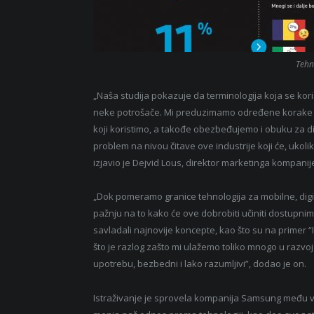
Tehn
„Naša studija pokazuje da terminologija koja se ko
neke potrošače. Mi preduzimamo određene korake da
koji koristimo, a takođe obezbeđujemo i obuku za di
problem na nivou čitave ove industrije koji će, ukoli
izjavio je Dejvid Lous, direktor marketinga kompani
„Dok pomeramo granice tehnologija za mobilne, digit
pažnju na to kako će ove dobrobiti učiniti dostupnim 
savladali najnovije koncepte, kao što su na primer “
što je razlog zašto mi ulažemo toliko mnogo u razvoj 
upotrebu, bezbedni i lako razumljivi”, dodao je on.
Istraživanje je sprovela kompanija Samsung među viš