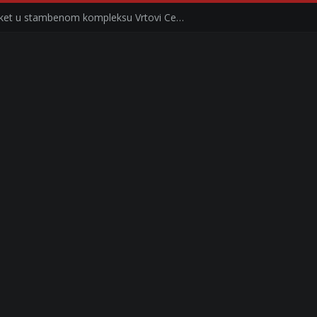
Otvoren novi MAXI supermarket u stambenom kompleksu Vrtovi Ceraka u Beogradu