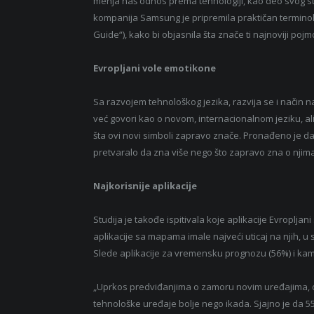
menja naš odnos prema tehnologiji, kao deo svog sta
kompanija Samsung je pripremila praktičan terminolo
Guide“), kako bi objasnila šta znače ti najnoviji poj
Evropljani vole emotikone
Sa razvojem tehnološkog jezika, razvija se i način na
već govori kao o novom, internacionalnom jeziku, 
šta ovi novi simboli zapravo znače. Pronađeno je d
pretvaralo da zna više nego što zapravo zna o njima, 
Najkorisnije aplikacije
Studija je takođe ispitivala koje aplikacije Evropljan
aplikacije sa mapama imale najveći uticaj na njih, u s
Slede aplikacije za vremensku prognozu (56%) i kam
„Uprkos predviđanjima o zamoru novim uređajima, oh
tehnološke uređaje bolje nego ikada. Sjajno je da 55