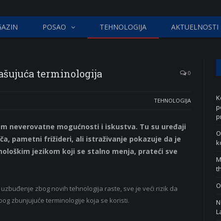
AZIN
POSAO
TEHNOLOGIJA
AKTUELNOSTI
rašujuća terminologija
0
K
TEHNOLOGIJA
p
p
nam neverovatne mogućnosti i iskustva. Tu su uređaji
O
a, pametni frižideri, ali istraživanje pokazuje da je
k
nološkim jezikom koji se stalno menja, prateći sve
M
t
O
zbuđenje zbog novih tehnologija raste, sve je veći rizik da
bog zbunjujuće terminologije koja se koristi.
N
L