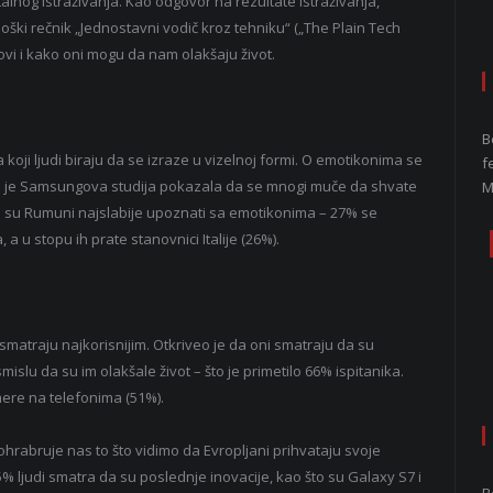
lnog istraživanja. Kao odgovor na rezultate istraživanja,
ški rečnik „Jednostavni vodič kroz tehniku“ („The Plain Tech
movi i kako oni mogu da nam olakšaju život.
B
 koji ljudi biraju da se izraze u vizelnoj formi. O emotikonima se
f
ali je Samsungova studija pokazala da se mnogi muče da shvate
M
a su Rumuni najslabije upoznati sa emotikonima – 27% se
a u stopu ih prate stanovnici Italije (26%).
i smatraju najkorisnijim. Otkriveo je da oni smatraju da su
mislu da su im olakšale život – što je primetilo 66% ispitanika.
ere na telefonima (51%).
rabruje nas to što vidimo da Evropljani prihvataju svoje
% ljudi smatra da su poslednje inovacije, kao što su Galaxy S7 i