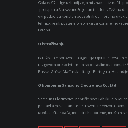
Galaxy S7 edge uzbudljive, a mi znamo i iz naših pod
„preispitaju šta sve može jedan telefon“. Težimo da st
ovi podaci su koristan podsetnik da moramo uvek 
tehnički jezik postane prepreka za korisne inovacij
Evropa.
O istraživanju:
Istraživanje sprovedela agencija Opinium Research o
razgovora preko interneta sa odraslim osobama iz Ve
Finske, Grčke, Mađarske, Italije, Portugala, Holandij
O kompaniji Samsung Electronics Co. Ltd
Samsung Electronics inspiriše svet i oblikuje buduć
postavlja nove standarde u svetu televizora, pametni
uređaja, štampača, medicinske opreme, mrežnih sist