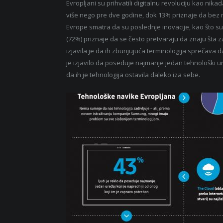
Evropljani su prihvatili digitalnu revoluciju kao nik
više nego pre dve godine, dok 13% priznaje da bez nj
Evrope smatra da su poslednje inovacije, kao što su “kl
(72%) priznaje da se često pretvaraju da znaju šta za
izjavila je da ih zbunjujuća terminologija sprečava d
je izjavilo da poseduje najmanje jedan tehnološki ur
da ih je tehnologija ostavila daleko iza sebe.