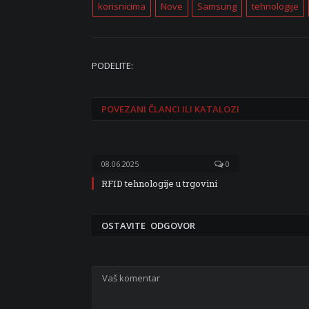
korisnicima
Nove
Samsung
tehnologije
PODELITE:
POVEZANI
ČLANCI ILI KATALOZI
08.06.2025
0
RFID tehnologije u trgovini
OSTAVITE ODGOVOR