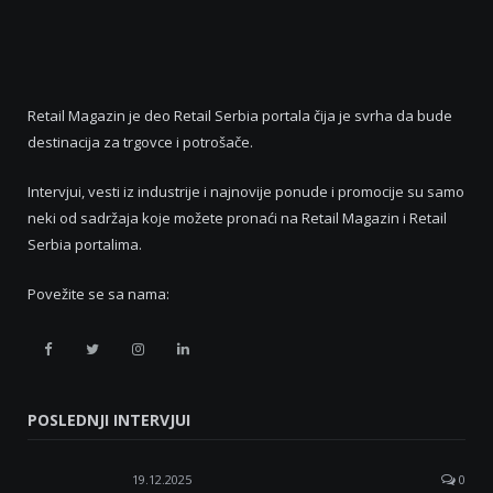
Retail Magazin je deo Retail Serbia portala čija je svrha da bude
destinacija za trgovce i potrošače.
Intervjui, vesti iz industrije i najnovije ponude i promocije su samo
neki od sadržaja koje možete pronaći na Retail Magazin i Retail
Serbia portalima.
Povežite se sa nama:
Retail
Retail
Retail
Retail
Serbia
Serbia
Serbia
Serbia
POSLEDNJI INTERVJUI
Facebook
Twitter
Instagram
Linkedin
19.12.2025
0