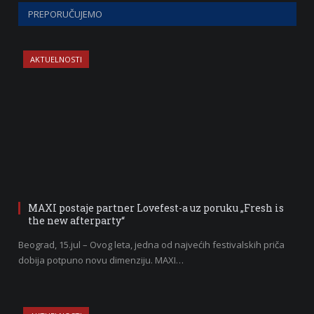
PREPORUČUJEMO
AKTUELNOSTI
MAXI postaje partner Lovefest-a uz poruku „Fresh is
the new afterparty“
Beograd, 15.jul – Ovog leta, jedna od najvećih festivalskih priča
dobija potpuno novu dimenziju. MAXI…