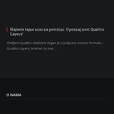
Najveće tajne nisu na površini: Upoznaj novi Quattro
Layers!
Omiljeni Quattro sladoled stigao je u potpuno novom formatu –
Quattro Layers, kreiran za sve…
O NAMA