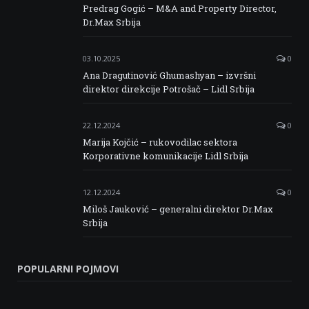
Predrag Gogić – M&A and Property Director,
Dr.Max Srbija
03.10.2025
0
Ana Dragutinović Ghumashyan – izvršni
direktor direkcije Potrošač – Lidl Srbija
22.12.2024
0
Marija Kojčić – rukovodilac sektora
Korporativne komunikacije Lidl Srbija
12.12.2024
0
Miloš Jauković – generalni direktor Dr.Max
Srbija
POPULARNI POJMOVI