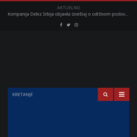
AKTUELNO
Kompanija Delez Srbija objavila Izveštaj o održivom poslovanju za 2025. godinu Briga o zajednici kroz program „Hrana za sve“ i edukaciju učenika
Retail
Retail
Retail
Serbia
Serbia
Serbia
Facebook
Twitter
Instagram
KRETANJE