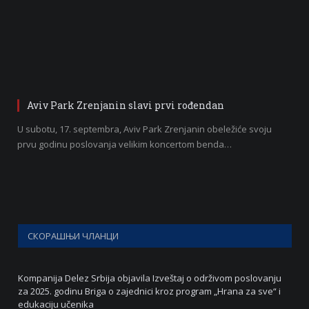
Aviv Park Zrenjanin slavi prvi rođendan
U subotu, 17. septembra, Aviv Park Zrenjanin obeležiće svoju
prvu godinu poslovanja velikim koncertom benda…
СКОРАШЊИ ЧЛАНЦИ
Kompanija Delez Srbija objavila Izveštaj o održivom poslovanju
za 2025. godinu Briga o zajednici kroz program „Hrana za sve“ i
edukaciju učenika