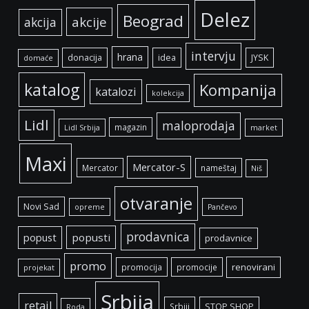
Delez
Beograd
akcije
akcija
intervju
hrana
donacija
idea
JYSK
domaće
katalog
Kompanija
katalozi
kolekcija
Lidl
maloprodaja
magazin
Lidl Srbija
market
Maxi
Mercator-S
Mercator
nameštaj
Niš
otvaranje
Novi Sad
opreme
Pančevo
prodavnica
popust
popusti
prodavnice
promo
renovirani
promocija
promocije
projekat
Srbija
retail
Srbiji
STOP SHOP
Roda