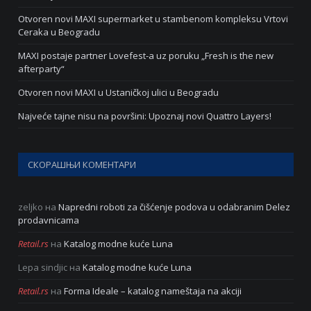
Otvoren novi MAXI supermarket u stambenom kompleksu Vrtovi
Ceraka u Beogradu
MAXI postaje partner Lovefest-a uz poruku „Fresh is the new
afterparty“
Otvoren novi MAXI u Ustaničkoj ulici u Beogradu
Najveće tajne nisu na površini: Upoznaj novi Quattro Layers!
СКОРАШЊИ КОМЕНТАРИ
zeljko
на
Napredni roboti za čišćenje podova u odabranim Delez
prodavnicama
Retail.rs
на
Katalog modne kuće Luna
Lepa sindjic
на
Katalog modne kuće Luna
Retail.rs
на
Forma Ideale – katalog nameštaja na akciji