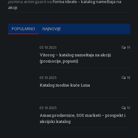
jasmina æstergaard
на
Forma Ideale – katalog nameštaja na
akciji
POPULARNO
NAJNOVIJE
03.10.2025
19
Vitorog – katalog nameštaja na akciji
(promocije, popusti)
03.10.2025
18
Katalog modne kuće Luna
03.10.2025
10
Aman prodavnice, SOS marketi – prospekt i
akcijski katalog