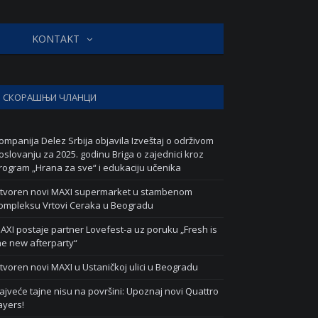
KONTAKT
СКОРАШЊИ ЧЛАНЦИ
ompanija Delez Srbija objavila Izveštaj o održivom
oslovanju za 2025. godinu Briga o zajednici kroz
rogram „Hrana za sve“ i edukaciju učenika
tvoren novi MAXI supermarket u stambenom
ompleksu Vrtovi Ceraka u Beogradu
AXI postaje partner Lovefest-a uz poruku „Fresh is
he new afterparty“
tvoren novi MAXI u Ustaničkoj ulici u Beogradu
ajveće tajne nisu na površini: Upoznaj novi Quattro
ayers!