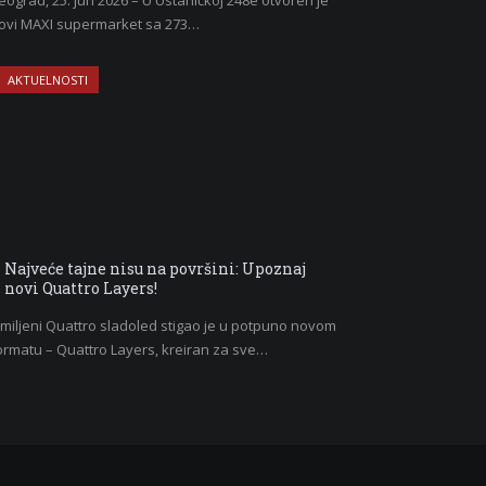
eograd, 25. jun 2026 – U Ustaničkoj 248e otvoren je
ovi MAXI supermarket sa 273…
AKTUELNOSTI
Najveće tajne nisu na površini: Upoznaj
novi Quattro Layers!
miljeni Quattro sladoled stigao je u potpuno novom
ormatu – Quattro Layers, kreiran za sve…