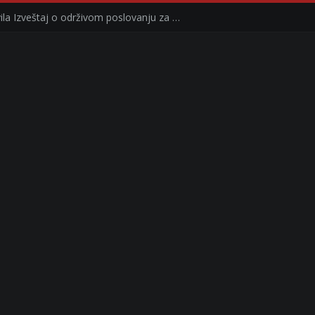
Kompanija Delez Srbija objavila Izveštaj o održivom poslovanju za 2025. godinu Briga o zajednici kroz program „Hrana za sve“ i edukaciju učenika