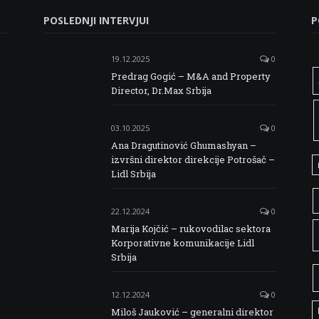
POSLEDNJI INTERVJUI
P
19.12.2025
0
Predrag Gogić – M&A and Property
Director, Dr.Max Srbija
03.10.2025
0
Ana Dragutinović Ghumashyan –
izvršni direktor direkcije Potrošač –
Lidl Srbija
22.12.2024
0
Marija Kojčić – rukovodilac sektora
Korporativne komunikacije Lidl
Srbija
12.12.2024
0
Miloš Jauković – generalni direktor