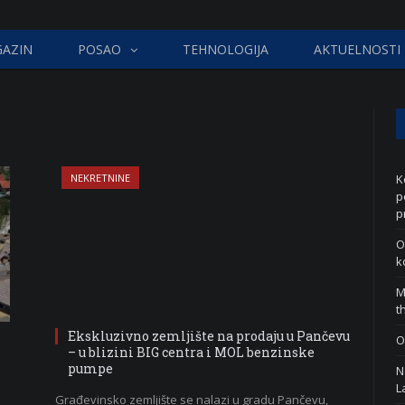
AZIN
POSAO
TEHNOLOGIJA
AKTUELNOSTI
NEKRETNINE
K
p
p
O
k
M
t
Ekskluzivno zemljište na prodaju u Pančevu
O
– u blizini BIG centra i MOL benzinske
pumpe
N
L
Građevinsko zemljište se nalazi u gradu Pančevu,