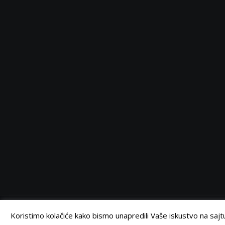
Serbia
Serbia
Serbia
Serbia
Facebook
Twitter
Instagram
Linkedin
©
Retail Magazin
2021.
Koristimo kolačiće kako bismo unapredili Vaše iskustvo na sajtu.