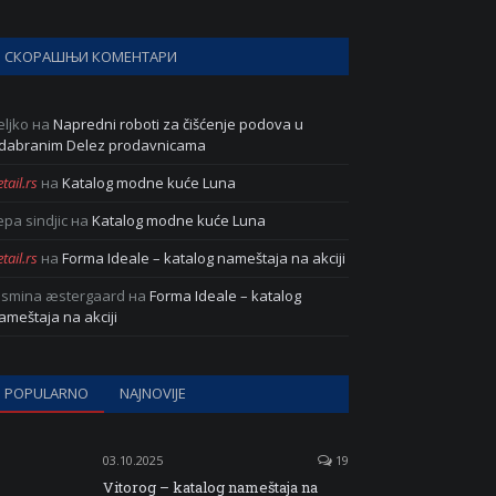
СКОРАШЊИ КОМЕНТАРИ
eljko
на
Napredni roboti za čišćenje podova u
dabranim Delez prodavnicama
tail.rs
на
Katalog modne kuće Luna
epa sindjic
на
Katalog modne kuće Luna
tail.rs
на
Forma Ideale – katalog nameštaja na akciji
asmina æstergaard
на
Forma Ideale – katalog
ameštaja na akciji
POPULARNO
NAJNOVIJE
03.10.2025
19
Vitorog – katalog nameštaja na