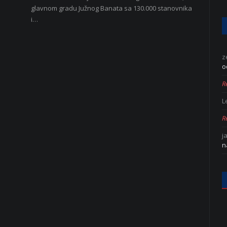
glavnom gradu Južnog Banata sa 130.000 stanovnika
i…
z
o
Re
L
Re
j
n