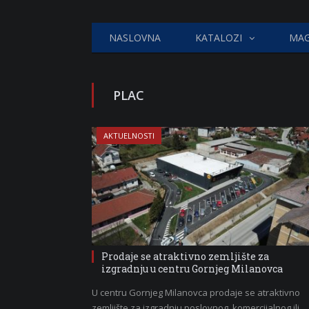
NASLOVNA
KATALOZI
MAG
PLAC
AKTUELNOSTI
Prodaje se atraktivno zemljište za
izgradnju u centru Gornjeg Milanovca
U centru Gornjeg Milanovca prodaje se atraktivno
zemljište za izgradnju poslovnog, komercijalnog ili