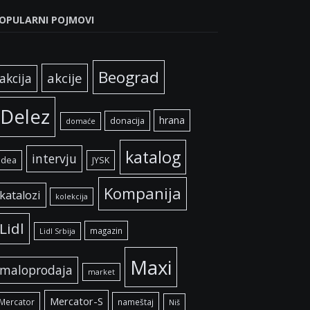
OPULARNI POJMOVI
Beograd
akcije
akcija
Delez
hrana
donacija
domaće
katalog
intervju
idea
JYSK
Kompanija
katalozi
kolekcija
Lidl
magazin
Lidl Srbija
Maxi
maloprodaja
market
Mercator-S
Mercator
nameštaj
Niš