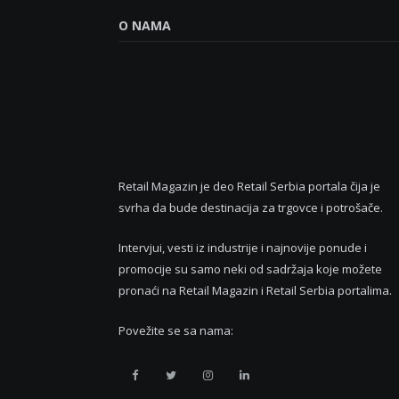
O NAMA
Retail Magazin je deo Retail Serbia portala čija je
svrha da bude destinacija za trgovce i potrošače.
Intervjui, vesti iz industrije i najnovije ponude i
promocije su samo neki od sadržaja koje možete
pronaći na Retail Magazin i Retail Serbia portalima.
Povežite se sa nama:
Retail
Retail
Retail
Retail