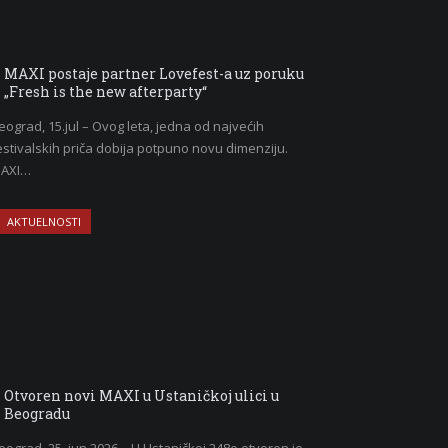
MAXI postaje partner Lovefest-a uz poruku
„Fresh is the new afterparty“
eograd, 15.jul – Ovog leta, jedna od najvećih
estivalskih priča dobija potpuno novu dimenziju.
AXI…
AKTUELNOSTI
Otvoren novi MAXI u Ustaničkoj ulici u
Beogradu