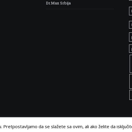
Dr.Max Srbija
 Pretpostavljamo da se slažete sa ovim, ali ako želite da isključit