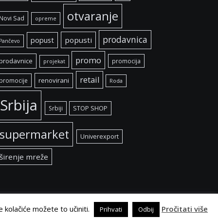
otvaranje
Novi Sad
opreme
prodavnica
popust
popusti
Pančevo
promo
prodavnice
promocija
projekat
retail
renovirani
promocije
Roda
Srbija
Srbiji
STOP SHOP
supermarket
Univerexport
širenje mreže
e kolačiće možete to učiniti.
Pročitati više
Prihvati
Odbij