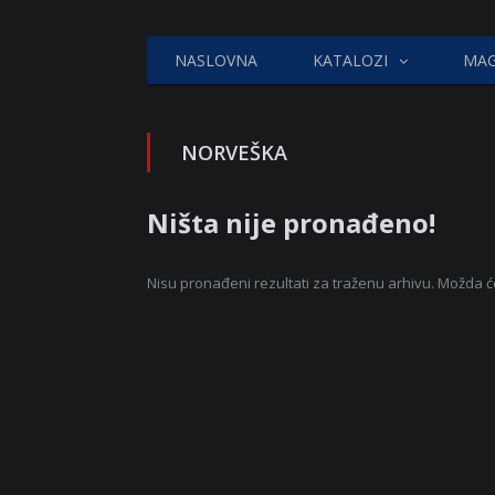
NASLOVNA
KATALOZI
MAG
NORVEŠKA
Ništa nije pronađeno!
Nisu pronađeni rezultati za traženu arhivu. Možda ć