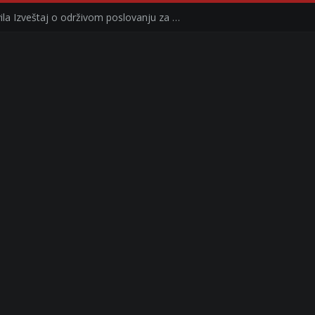
Kompanija Delez Srbija objavila Izveštaj o održivom poslovanju za 2025. godinu Briga o zajednici kroz program „Hrana za sve“ i edukaciju učenika