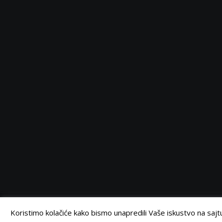
Serbia
Serbia
Serbia
Serbia
Facebook
Twitter
Instagram
Linkedin
©
Retail Magazin
2021.
Koristimo kolačiće kako bismo unapredili Vaše iskustvo na sajtu.