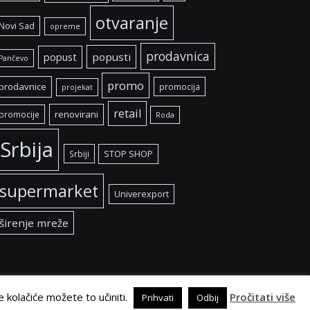
otvaranje
Novi Sad
opreme
prodavnica
popust
popusti
Pančevo
promo
prodavnice
promocija
projekat
retail
renovirani
promocije
Roda
Srbija
Srbiji
STOP SHOP
supermarket
Univerexport
širenje mreže
e kolačiće možete to učiniti.
Pročitati više
Prihvati
Odbij