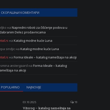
СКОРАШЊИ КОМЕНТАРИ
eljko
на
Napredni roboti za čišćenje podova u
dabranim Delez prodavnicama
tail.rs
на
Katalog modne kuće Luna
epa sindjic
на
Katalog modne kuće Luna
tail.rs
на
Forma Ideale – katalog nameštaja na akciji
asmina æstergaard
на
Forma Ideale – katalog
ameštaja na akciji
POPULARNO
NAJNOVIJE
03.10.2025
19
Vitorog – katalog nameštaja na