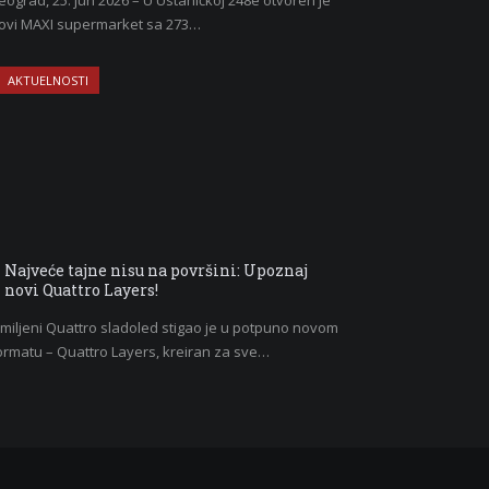
eograd, 25. jun 2026 – U Ustaničkoj 248e otvoren je
ovi MAXI supermarket sa 273…
AKTUELNOSTI
Najveće tajne nisu na površini: Upoznaj
novi Quattro Layers!
miljeni Quattro sladoled stigao je u potpuno novom
ormatu – Quattro Layers, kreiran za sve…