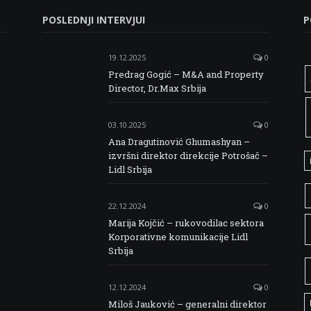
POSLEDNJI INTERVJUI
P
19.12.2025
0
Predrag Gogić – M&A and Property
Director, Dr.Max Srbija
03.10.2025
0
Ana Dragutinović Ghumashyan –
izvršni direktor direkcije Potrošač –
Lidl Srbija
22.12.2024
0
Marija Kojčić – rukovodilac sektora
Korporativne komunikacije Lidl
Srbija
12.12.2024
0
Miloš Jauković – generalni direktor