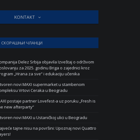
KONTAKT
СКОРАШЊИ ЧЛАНЦИ
ompanija Delez Srbija objavila Izveštaj o održivom
oslovanju za 2025. godinu Briga o zajednici kroz
rogram „Hrana za sve“ i edukaciju učenika
tvoren novi MAXI supermarket u stambenom
ompleksu Vrtovi Ceraka u Beogradu
AXI postaje partner Lovefest-a uz poruku „Fresh is
he new afterparty“
tvoren novi MAXI u Ustaničkoj ulici u Beogradu
ajveće tajne nisu na površini: Upoznaj novi Quattro
ayers!