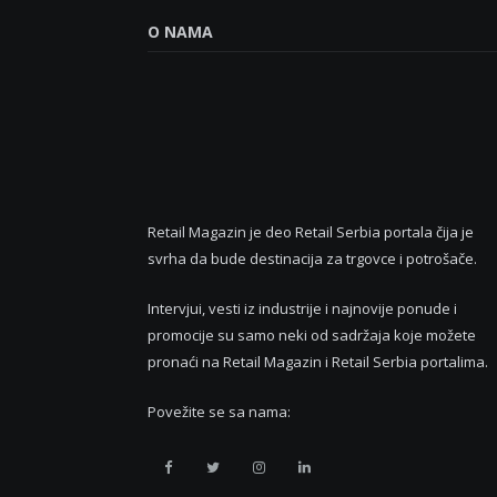
O NAMA
Retail Magazin je deo Retail Serbia portala čija je
svrha da bude destinacija za trgovce i potrošače.
Intervjui, vesti iz industrije i najnovije ponude i
promocije su samo neki od sadržaja koje možete
pronaći na Retail Magazin i Retail Serbia portalima.
Povežite se sa nama:
Retail
Retail
Retail
Retail