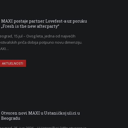
MAXI postaje partner Lovefest-a uz poruku
„Fresh is the new afterparty“
eograd, 15.jul – Ovog leta, jedna od najvećih
estivalskih priča dobija potpuno novu dimenziju.
AXI…
AKTUELNOSTI
Otvoren novi MAXI u Ustaničkoj ulici u
Beogradu