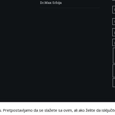
Dr.Max Srbija
 Pretpostavljamo da se slažete sa ovim, ali ako želite da isključit