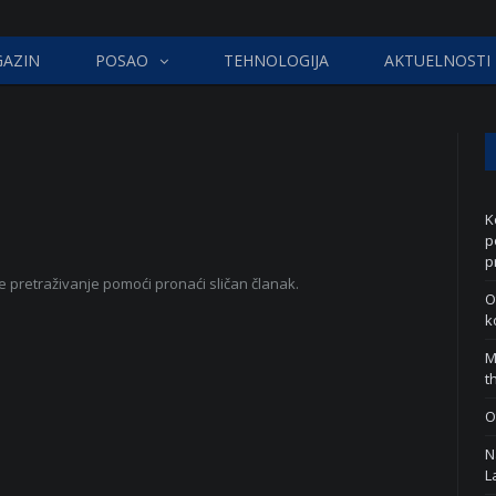
AZIN
POSAO
TEHNOLOGIJA
AKTUELNOSTI
K
p
p
e pretraživanje pomoći pronaći sličan članak.
O
k
M
t
O
N
L