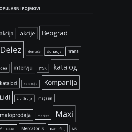
OPULARNI POJMOVI
Beograd
akcije
akcija
Delez
hrana
donacija
domaće
katalog
intervju
idea
JYSK
Kompanija
katalozi
kolekcija
Lidl
magazin
Lidl Srbija
Maxi
maloprodaja
market
Mercator-S
Mercator
nameštaj
Niš