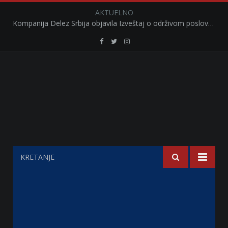
AKTUELNO
Kompanija Delez Srbija objavila Izveštaj o održivom poslovanju za 2025. godinu Briga o zajednici kroz program „Hrana za sve“ i edukaciju učenika
Retail
Retail
Retail
Serbia
Serbia
Serbia
Facebook
Twitter
Instagram
KRETANJE