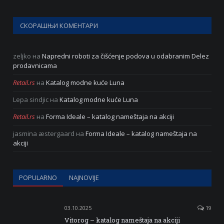
СКОРАШЊИ КОМЕНТАРИ
zeljko
на
Napredni roboti za čišćenje podova u odabranim Delez
prodavnicama
Retail.rs
на
Katalog modne kuće Luna
Lepa sindjic
на
Katalog modne kuće Luna
Retail.rs
на
Forma Ideale – katalog nameštaja na akciji
jasmina æstergaard
на
Forma Ideale – katalog nameštaja na
akciji
POPULARNO
NAJNOVIJE
03.10.2025
19
Vitorog – katalog nameštaja na akciji