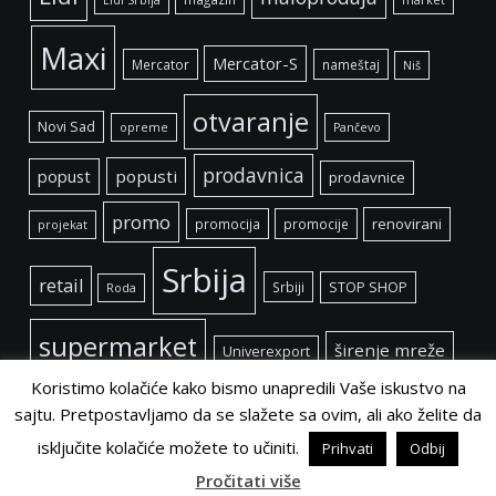
Maxi
Mercator-S
Mercator
nameštaj
Niš
otvaranje
Novi Sad
opreme
Pančevo
prodavnica
popust
popusti
prodavnice
promo
renovirani
promocija
promocije
projekat
Srbija
retail
Srbiji
STOP SHOP
Roda
supermarket
širenje mreže
Univerexport
Koristimo kolačiće kako bismo unapredili Vaše iskustvo na
sajtu. Pretpostavljamo da se slažete sa ovim, ali ako želite da
isključite kolačiće možete to učiniti.
Prihvati
Odbij
©
Retail Magazin
2021.
Pročitati više