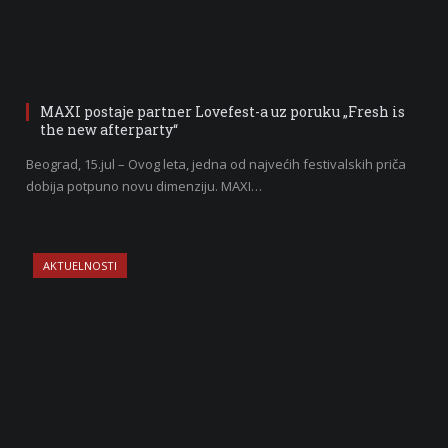
MAXI postaje partner Lovefest-a uz poruku „Fresh is
the new afterparty“
Beograd, 15.jul – Ovog leta, jedna od najvećih festivalskih priča
dobija potpuno novu dimenziju. MAXI…
AKTUELNOSTI