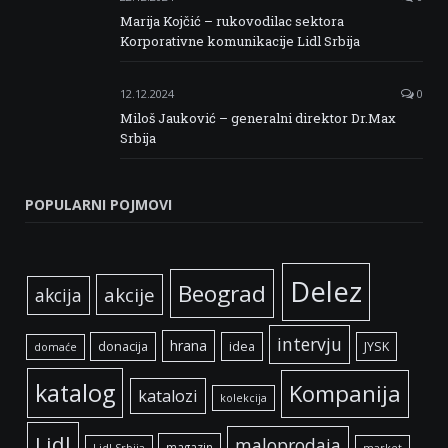
Marija Kojčić – rukovodilac sektora
Korporativne komunikacije Lidl Srbija
12.12.2024
0
Miloš Jauković – generalni direktor Dr.Max
Srbija
POPULARNI POJMOVI
Delez
Beograd
akcije
akcija
intervju
hrana
donacija
idea
JYSK
domaće
katalog
Kompanija
katalozi
kolekcija
Lidl
maloprodaja
magazin
Lidl Srbija
market