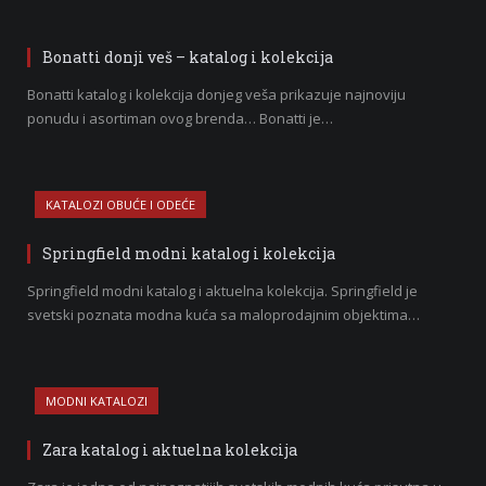
Bonatti donji veš – katalog i kolekcija
Bonatti katalog i kolekcija donjeg veša prikazuje najnoviju
ponudu i asortiman ovog brenda… Bonatti je…
KATALOZI OBUĆE I ODEĆE
Springfield modni katalog i kolekcija
Springfield modni katalog i aktuelna kolekcija. Springfield je
svetski poznata modna kuća sa maloprodajnim objektima…
MODNI KATALOZI
Zara katalog i aktuelna kolekcija