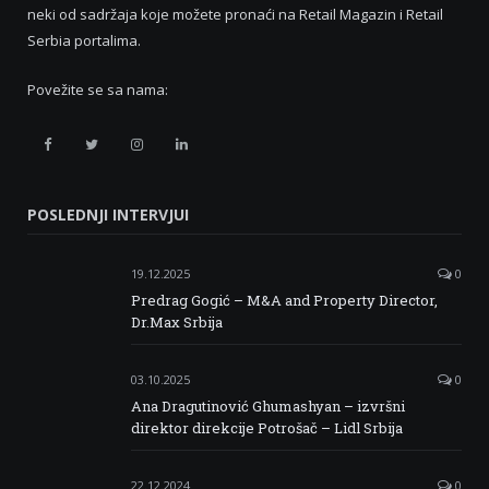
neki od sadržaja koje možete pronaći na Retail Magazin i Retail
Serbia portalima.
Povežite se sa nama:
Retail
Retail
Retail
Retail
Serbia
Serbia
Serbia
Serbia
POSLEDNJI INTERVJUI
Facebook
Twitter
Instagram
Linkedin
19.12.2025
0
Predrag Gogić – M&A and Property Director,
Dr.Max Srbija
03.10.2025
0
Ana Dragutinović Ghumashyan – izvršni
direktor direkcije Potrošač – Lidl Srbija
22.12.2024
0