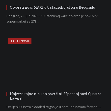
Otvoren novi MAXI u Ustaničkoj ulici u Beogradu
Beograd, 25. jun 2026 – U Ustaničkoj 248e otvoren je novi MAXI
supermarket sa 273…
AKTUELNOSTI
Najveće tajne nisu na površini: Upoznaj novi Quattro
Layers!
Omiljeni Quattro sladoled stigao je u potpuno novom formatu –