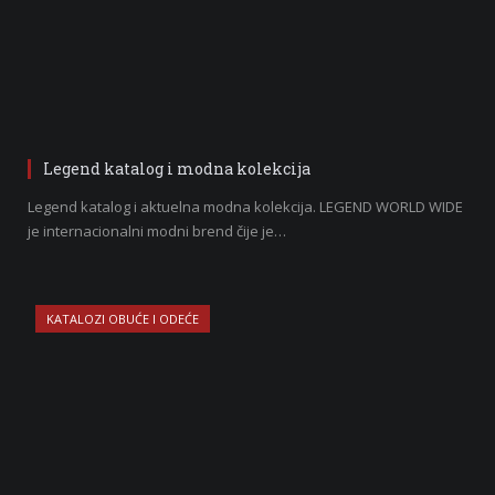
Legend katalog i modna kolekcija
Legend katalog i aktuelna modna kolekcija. LEGEND WORLD WIDE
je internacionalni modni brend čije je…
KATALOZI OBUĆE I ODEĆE