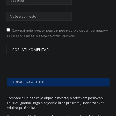
Сачувај моје име, е-пошту и веб место у овом прегледачу
веба за следећи пут када коментаришем.
СКОРАШЊИ ЧЛАНЦИ
Kompanija Delez Srbija objavila Izveštaj o održivom poslovanju
za 2025. godinu Briga o zajednici kroz program „Hrana za sve“ i
edukaciju učenika