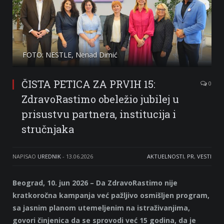
FOTO: NESTLE, Nenad Dimić
ČISTA PETICA ZA PRVIH 15:
0
ZdravoRastimo obeležio jubilej u
prisustvu partnera, institucija i
stručnjaka
NAPISAO
UREDNIK
-
13.06.2026
AKTUELNOSTI
,
PR
,
VESTI
Beograd, 10. jun 2026 – Da ZdravoRastimo nije
kratkoročna kampanja već pažljivo osmišljen program,
sa jasnim planom utemeljenim na istraživanjima,
govori činjenica da se sprovodi već 15 godina, da je