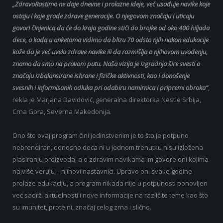
„ZdravoRastimo ne daje dnevne i prolazne ideje, već usađuje navike koje
ostaju i koje grade zdrave generacije. O njegovom značaju i uticaju
govori činjenica da će do kraja godine stići do brojke od oko 400 hiljada
dece, a kada u anketama vidimo da blizu 70 odsto njih nakon edukacije
kaže da je već uvelo zdrave navike ili da razmišlja o njihovom uvođenju,
znamo da smo na pravom putu. Naša vizija je izgradnja šire svesti o
značaju izbalansirane ishrane i fizičke aktivnosti, kao i donošenje
svesnih i informisanih odluka pri odabiru namirnica i pripremi obroka“
,
rekla je Marjana Davidović, generalna direktorka Nestle Srbija,
Crna Gora, Severna Makedonija.
Ono što ovaj program čini jedinstvenim je to što je potpuno
nebrendiran, odnosno deca ni u jednom trenutku nisu izložena
plasiranju proizvoda, a o zdravim navikama im govore oni kojima
najviše veruju – njihovi nastavnici. Upravo oni svake godine
prolaze edukaciju, a program nikada nije u potpunosti ponovljen
već sadrži aktuelnosti i nove informacije na različite teme kao što
su imunitet, proteini, značaj celog zrna i slično.