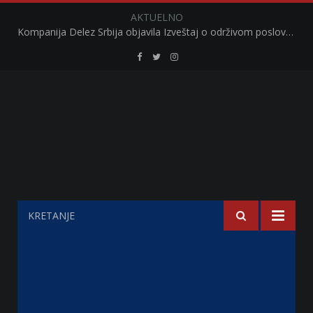
AKTUELNO
Kompanija Delez Srbija objavila Izveštaj o održivom poslovanju za 2025. godinu Briga o zajednici kroz program „Hrana za sve“ i edukaciju učenika
Retail
Retail
Retail
Serbia
Serbia
Serbia
Facebook
Twitter
Instagram
KRETANJE