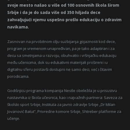
svoje mesto našao u više od 100 osnovnih škola širom
Srbije i da je do sada više od 350 hiljada dece
zahvaljujući njemu uspešno prošlo edukaciju o zdravim
navikama.
Zasnovan na prvobitnom cilju suzbijanja gojaznosti kod dece,
program je vremenom unapređivan, pa je tako adaptiran i za
decu sa smetnjama u razvoju, obuhvatio i vršnjačku edukaciju
među učenicima, dok su edukativni materijali prošireni i u
digitalnu sferu postavši dostupni ne samo deci, već i čitavim
porodicama.
Godišnjicu programa kompanija Nestle obeležila je u prisustvu
nastavnika iz škola učesnica, kao i najvažnih partnera: Saveza za
školski sport Srbije, Instituta za javno zdravlje Srbije „Dr Milan
Jovanović Batut“, Privredne komore Srbije, Shtreber platforme za
učenje.