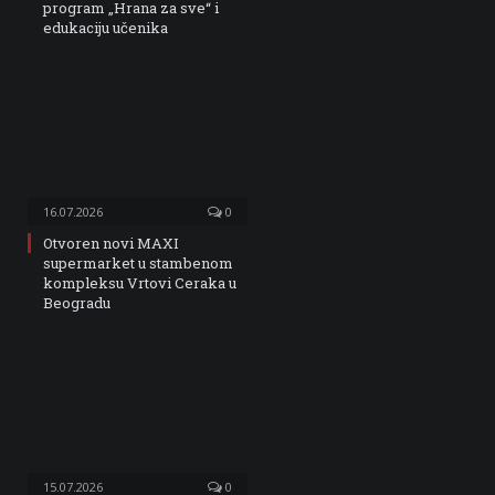
program „Hrana za sve“ i
edukaciju učenika
16.07.2026
0
Otvoren novi MAXI
supermarket u stambenom
kompleksu Vrtovi Ceraka u
Beogradu
15.07.2026
0