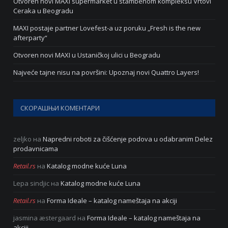
Otvoren novi MAXI supermarket u stambenom kompleksu Vrtovi
Ceraka u Beogradu
MAXI postaje partner Lovefest-a uz poruku „Fresh is the new
afterparty“
Otvoren novi MAXI u Ustaničkoj ulici u Beogradu
Najveće tajne nisu na površini: Upoznaj novi Quattro Layers!
СКОРАШЊИ КОМЕНТАРИ
zeljko
на
Napredni roboti za čišćenje podova u odabranim Delez
prodavnicama
Retail.rs
на
Katalog modne kuće Luna
Lepa sindjic
на
Katalog modne kuće Luna
Retail.rs
на
Forma Ideale – katalog nameštaja na akciji
jasmina æstergaard
на
Forma Ideale – katalog nameštaja na
akciji