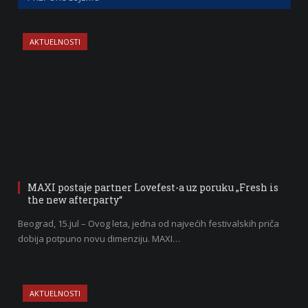
AKTUELNOSTI
MAXI postaje partner Lovefest-a uz poruku „Fresh is
the new afterparty“
Beograd, 15.jul – Ovog leta, jedna od najvećih festivalskih priča
dobija potpuno novu dimenziju. MAXI…
AKTUELNOSTI