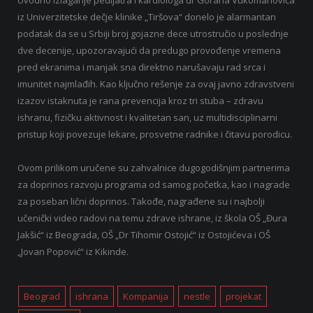
Uvodno izlaganje pedijatra i kardiologa dr Gorana Vukomanovića
iz Univerzitetske dečje klinike „Tiršova“ donelo je alarmantan
podatak da se u Srbiji broj gojazne dece utrostručio u poslednje
dve decenije, upozoravajući da predugo provođenje vremena
pred ekranima i manjak sna direktno narušavaju rad srca i
imunitet najmlađih. Kao ključno rešenje za ovaj javno zdravstveni
izazov istaknuta je rana prevencija kroz tri stuba – zdravu
ishranu, fizičku aktivnost i kvalitetan san, uz multidisciplinarni
pristup koji povezuje lekare, prosvetne radnike i čitavu porodicu.
Ovom prilikom uručene su zahvalnice dugogodišnjim partnerima
za doprinos razvoju programa od samog početka, kao i nagrade
za poseban lični doprinos. Takođe, nagrađene su i najbolji
učenički video radovi na temu zdrave ishrane, iz škola OŠ „Đura
Jakšić“ iz Beograda, OŠ „Dr Tihomir Ostojić“ iz Ostojićeva i OŠ
„Jovan Popović“ iz Kikinde.
Beograd
ishrana
Kompanija
nestle
projekat