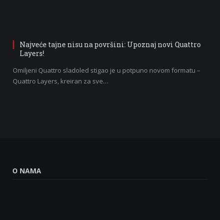
Najveće tajne nisu na površini: Upoznaj novi Quattro
Layers!
Omiljeni Quattro sladoled stigao je u potpuno novom formatu –
Quattro Layers, kreiran za sve…
O NAMA