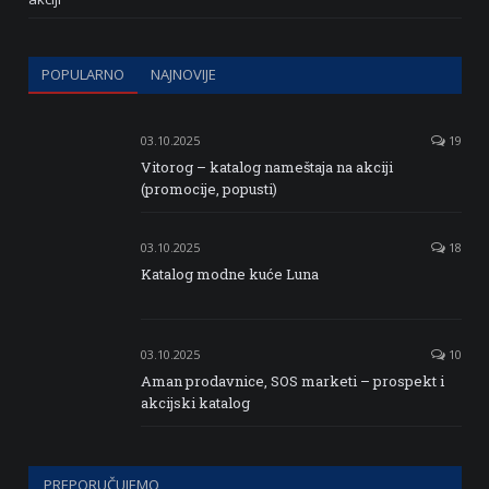
POPULARNO
NAJNOVIJE
03.10.2025
19
Vitorog – katalog nameštaja na akciji
(promocije, popusti)
03.10.2025
18
Katalog modne kuće Luna
03.10.2025
10
Aman prodavnice, SOS marketi – prospekt i
akcijski katalog
PREPORUČUJEMO