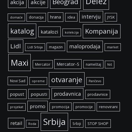
Delez
Beograd
akcije
akcija
intervju
hrana
donacija
idea
JYSK
domaće
katalog
Kompanija
katalozi
kolekcija
Lidl
maloprodaja
magazin
Lidl Srbija
market
Maxi
Mercator-S
Mercator
nameštaj
Niš
otvaranje
Novi Sad
opreme
Pančevo
prodavnica
popust
popusti
prodavnice
promo
renovirani
promocija
promocije
projekat
Srbija
retail
Srbiji
STOP SHOP
Roda