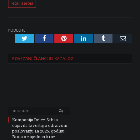
retail serbia
PODELITE:
Twitter
Facebook
Pinterest
LinkedIn
Tumblr
Emai
POVEZANI
ČLANCI ILI KATALOZI
16.07.2026
0
Kompanija Delez Srbija
objavila Izveštaj o održivom
poslovanju za 2025. godinu
Briga o zajednici kroz