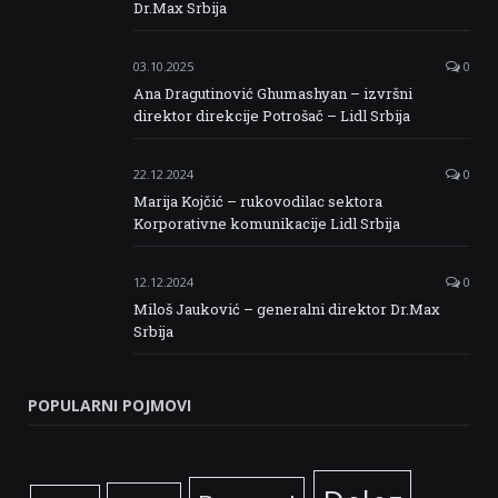
Dr.Max Srbija
03.10.2025
0
Ana Dragutinović Ghumashyan – izvršni
direktor direkcije Potrošač – Lidl Srbija
22.12.2024
0
Marija Kojčić – rukovodilac sektora
Korporativne komunikacije Lidl Srbija
12.12.2024
0
Miloš Jauković – generalni direktor Dr.Max
Srbija
POPULARNI POJMOVI