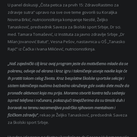
U panel diskusiji „Čista petica za prvih 15: ZdravoRastimo za
zdravije sutra“ upravo na sve ove teme govorili su Koraljka
Novina Brkić, nutricionistkinja kompanije Nestlé, Željko
Tanasković, predsednik Saveza za školski sport Srbije, Dr sci.
med. Tamara Tomašević, iz Instituta za javno zdravlje Srbije „Dr
Milan Jovanović Batut“, Vesna Pešov, nastavnica u OŠ „Tanasko
Rajić” iz Čačka i Ivana Milićević, nutricionistkinja.
„Naš zajednički cilj kroz ovaj program jeste da motivišemo mlade da se
pokrenu, odvoje od ekrana i kroz igru i takmičenje usvoje navike koje će
ih pratiti tokom celog života. Kroz besplatne školske sportske sekcije i
sistem takmičenja nudimo bezbedno okruženje gde svako dete može da
pronađe aktivnost koja mu prija. Moramo stvoriti kontra težu sedenju
ispred telefona i računara, pokazujući tinejdžerima da su timski duh i
boravak na terenu nezamenljiva podrška njihovom mentalnom i
fizičkom zdravlju”
, rekao je Željko Tanasković, predsednik Saveza
za školski sport Srbije.