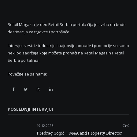
Retail Magazin je deo Retail Serbia portala čija je svrha da bude
destinacija za trgovce i potrošače.
Intervjui, vesti iz industrije i najnovije ponude i promocije su samo
neki od sadržaja koje možete pronaći na Retail Magazin i Retail
Serbia portalima.
Povežite se sa nama:
Retail
Retail
Retail
Retail
Serbia
Serbia
Serbia
Serbia
POSLEDNJI INTERVJUI
Facebook
Twitter
Instagram
Linkedin
19.12.2025
0
Predrag Gogić – M&A and Property Director,