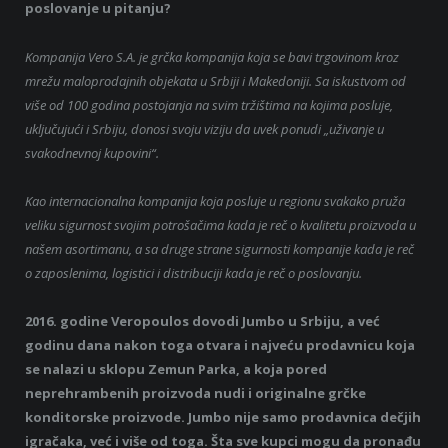
poslovanje u pitanju?
Kompanija Vero S.A. je grčka kompanija koja se bavi trgovinom kroz
mrežu maloprodajnih objekata u Srbiji i Makedoniji. Sa iskustvom od
više od 100 godina postojanja na svim tržištima na kojima posluje,
uključujući i Srbiju, donosi svoju viziju da uvek ponudi „uživanje u
svakodnevnoj kupovini“.
Kao internacionalna kompanija koja posluje u regionu svakako pruža
veliku sigurnost svojim potrošačima kada je reč o kvalitetu proizvoda u
našem asortimanu, a sa druge strane sigurnosti kompanije kada je reč
o zaposlenima, logistici i distribuciji kada je reč o poslovanju.
2016. godine Veropoulos dovodi Jumbo u Srbiju, a već
godinu dana nakon toga otvara i najveću prodavnicu koja
se nalazi u sklopu Zemun Parka, a koja pored
neprehrambenih proizvoda nudi i originalne grčke
konditorske proizvode. Jumbo nije samo prodavnica dečjih
igračaka, već i više od toga. Šta sve kupci mogu da pronađu