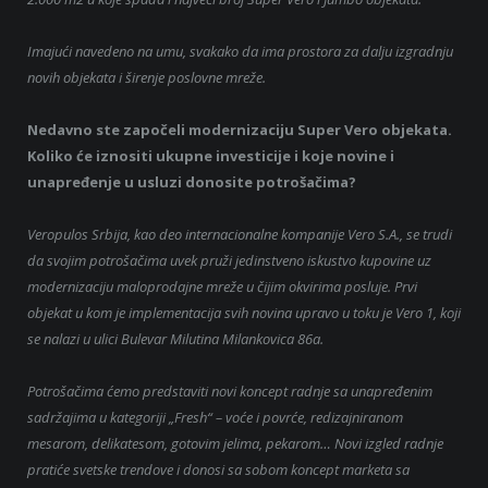
Imajući navedeno na umu, svakako da ima prostora za dalju izgradnju
novih objekata i širenje poslovne mreže.
Nedavno ste započeli modernizaciju Super Vero objekata.
Koliko će iznositi ukupne investicije i koje novine i
unapređenje u usluzi donosite potrošačima?
Veropulos Srbija, kao deo internacionalne kompanije Vero S.A., se trudi
da svojim potrošačima uvek pruži jedinstveno iskustvo kupovine uz
modernizaciju maloprodajne mreže u čijim okvirima posluje. Prvi
objekat u kom je implementacija svih novina upravo u toku je Vero 1, koji
se nalazi u ulici Bulevar Milutina Milankovica 86a.
Potrošačima ćemo predstaviti novi koncept radnje sa unapređenim
sadržajima u kategoriji „Fresh“ – voće i povrće, redizajniranom
mesarom, delikatesom, gotovim jelima, pekarom… Novi izgled radnje
pratiće svetske trendove i donosi sa sobom koncept marketa sa