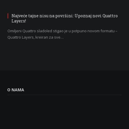
Najveće tajne nisu na površini: Upoznaj novi Quattro
Layers!
Omiljeni Quattro sladoled stigao je u potpuno novom formatu –
Quattro Layers, kreiran za sve…
O NAMA