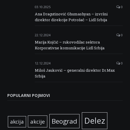
03.10.2025
0
Ana Dragutinović Ghumashyan – izvršni
direktor direkcije Potrošač – Lidl Srbija
22.12.2024
0
Marija Kojčić – rukovodilac sektora
Korporativne komunikacije Lidl Srbija
12.12.2024
0
Miloš Jauković – generalni direktor Dr.Max
Srbija
POPULARNI POJMOVI
Delez
Beograd
akcije
akcija