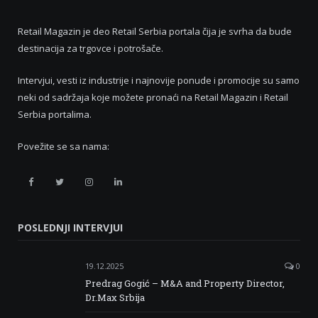
Retail Magazin je deo Retail Serbia portala čija je svrha da bude
destinacija za trgovce i potrošače.
Intervjui, vesti iz industrije i najnovije ponude i promocije su samo
neki od sadržaja koje možete pronaći na Retail Magazin i Retail
Serbia portalima.
Povežite se sa nama:
Retail
Retail
Retail
Retail
Serbia
Serbia
Serbia
Serbia
POSLEDNJI INTERVJUI
Facebook
Twitter
Instagram
Linkedin
19.12.2025
0
Predrag Gogić – M&A and Property Director,
Dr.Max Srbija