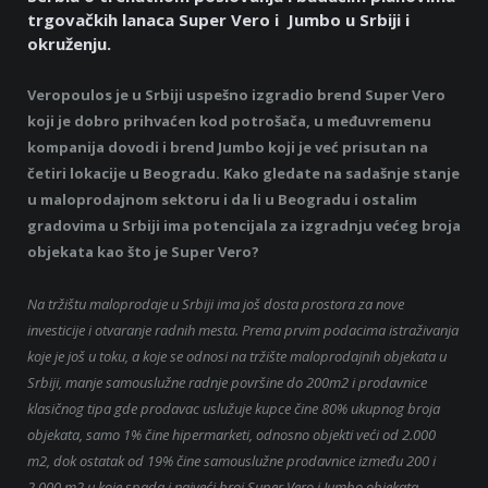
trgovačkih lanaca Super Vero i Jumbo u Srbiji i
okruženju.
Veropoulos je u Srbiji uspešno izgradio brend Super Vero
koji je dobro prihvaćen kod potrošača, u međuvremenu
kompanija dovodi i brend Jumbo koji je već prisutan na
četiri lokacije u Beogradu. Kako gledate na sadašnje stanje
u maloprodajnom sektoru i da li u Beogradu i ostalim
gradovima u Srbiji ima potencijala za izgradnju većeg broja
objekata kao što je Super Vero?
Na tržištu maloprodaje u Srbiji ima još dosta prostora za nove
investicije i otvaranje radnih mesta. Prema prvim podacima istraživanja
koje je još u toku, a koje se odnosi na tržište maloprodajnih objekata u
Srbiji, manje samouslužne radnje površine do 200m2 i prodavnice
klasičnog tipa gde prodavac uslužuje kupce čine 80% ukupnog broja
objekata, samo 1% čine hipermarketi, odnosno objekti veći od 2.000
m2, dok ostatak od 19% čine samouslužne prodavnice između 200 i
2.000 m2 u koje spada i najveći broj Super Vero i Jumbo objekata.