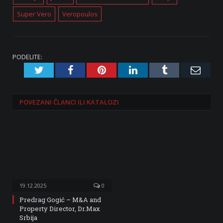
Super Vero
Veropoulos
PODELITE:
Twitter
Facebook
Pinterest
LinkedIn
Tumblr
Emai
POVEZANI
ČLANCI ILI KATALOZI
19.12.2025
0
Predrag Gogić – M&A and
Property Director, Dr.Max
Srbija