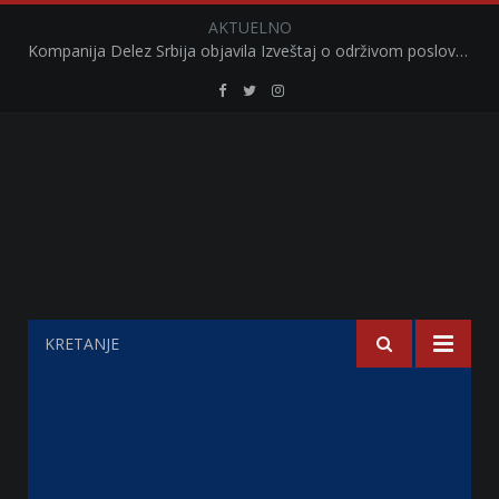
AKTUELNO
Kompanija Delez Srbija objavila Izveštaj o održivom poslovanju za 2025. godinu Briga o zajednici kroz program „Hrana za sve“ i edukaciju učenika
Retail
Retail
Retail
Serbia
Serbia
Serbia
Facebook
Twitter
Instagram
KRETANJE