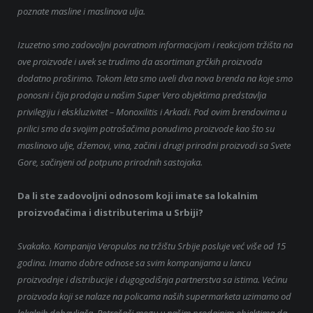
poznate masline i maslinova ulja.
Izuzetno smo zadovoljni povratnom informacijom i reakcijom tržišta na
ove proizvode i uvek se trudimo da asortiman grčkih proizvoda
dodatno proširimo. Tokom leta smo uveli dva nova brenda na koje smo
ponosni i čija prodaja u našim Super Vero objektima predstavlja
privilegiju i ekskluzivitet – Monoxilitis i Arkadi. Pod ovim brendovima u
prilici smo da svojim potrošačima ponudimo proizvode kao što su
maslinovo ulje, džemovi, vina, začini i drugi prirodni proizvodi sa Svete
Gore, sačinjeni od potpuno prirodnih sastojaka.
Da li ste zadovoljni odnosom koji imate sa lokalnim
proizvođačima i distributerima u Srbiji?
Svakako. Kompanija Veropulos na tržištu Srbije posluje već više od 15
godina. Imamo dobre odnose sa svim kompanijama u lancu
proizvodnje i distribucije i dugogodišnja partnerstva sa istima. Većinu
proizvoda koji se nalaze na policama naših supermarketa uzimamo od