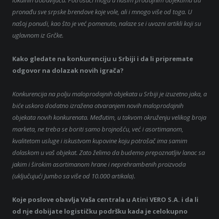
lokalnih dobavljača. Potrošači mogu u našim prodajnim objektima da
pronađu sve srpske brendove koje vole, ali i mnogo više od toga. U
našoj ponudi, kao što je već pomenuto, nalaze se i uvozni artikli koji su
uglavnom iz Grčke.
Kako gledate na konkurenciju u Srbiji i da li pripremate
odgovor na dolazak novih igrača?
Konkurencija na polju maloprodajnih objekata u Srbiji je izuzetno jaka, a
biće uskoro dodatno izražena otvaranjem novih maloprodajnih
objekata novih konkurenata. Međutim, u takvom okruženju velikog broja
marketa, ne treba se boriti samo brojnošću, već i asortimanom,
kvalitetom usluge i iskustvom kupovine koju potrošač ima samim
dolaskom u vaš objekat. Zato želimo da budemo prepoznatljiv lanac sa
jakim i širokim asortimanom hrane i neprehrambenih proizvoda
(uključujući Jumbo sa više od 10.000 artikala).
Koje poslove obavlja Vaša centrala u Atini VERO S.A. i da li
od nje dobijate logističku podršku kada je celokupno