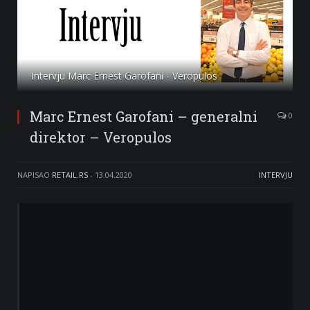
Intervju Marc Ernest Garofani - Veropulos
Marc Ernest Garofani – generalni
0
direktor – Veropulos
NAPISAO
RETAIL.RS
-
13.04.2020
INTERVJU