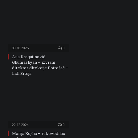
03.10.2025
0
Ana Dragutinović
Ghumashyan – izvršni
direktor direkcije Potrošač –
Lidl Srbija
22.12.2024
0
Marija Kojčić – rukovodilac