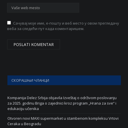
Сачувај моје име, е-пошту и веб место у овом прегледачу
веба за следећи пут када коментаришем.
СКОРАШЊИ ЧЛАНЦИ
Kompanija Delez Srbija objavila Izveštaj o održivom poslovanju
za 2025. godinu Briga o zajednici kroz program „Hrana za sve“ i
edukaciju učenika
Otvoren novi MAXI supermarket u stambenom kompleksu Vrtovi
Ceraka u Beogradu