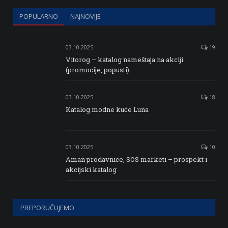
POPULARNO
NAJNOVIJE
03.10.2025
19
Vitorog – katalog nameštaja na akciji
(promocije, popusti)
03.10.2025
18
Katalog modne kuće Luna
03.10.2025
10
Aman prodavnice, SOS marketi – prospekt i
akcijski katalog
PREPORUČUJEMO