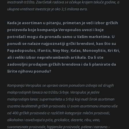
inostranih tržišta. Završetak radova se očekuje krajem tekuće godine, a
ukupna vrednost investicije je oko 3,5 miliona evra.
Kada je asortiman u pitanju, primetan je veći izbor grčkih
proizvoda koje kompanija Veropoulos uvozi i koje
potrošači mogu da pronađu samo u Vašim marketima. U
ponudi se nalaze najpoznatiji grčki brendovi, kao što su
Papadopoulos, Ifantis, Noy Noy, Kalas, Monoxylitis, Kri Kri,
ali i veliki izbor neprehrambenih artikala. Da li ste
zadovoljni prodajom grčkih brendova i da li planirate da
širite njihovu ponudu?
Kompanija Veropulos se upravo ovom ponudom izdvaja od drugih
maloprodajnih lanaca na tržištu Srbije. Veropulos je jedini
maloprodajni lanac supermarketa u Srbiji koji nudi širok asortiman
izuzetno kvalitetnih grčkih proizvoda. U svom asortimanu imamo više
od 400 grčkih proizvoda iz različitih kategorija: mlečni proizvodi,
alkoholna i osvežvajuća pića, grickalice, dezerte, ribu, vino,
suvomesnate proizvode, higijenske proizvode, pelene i naravno –