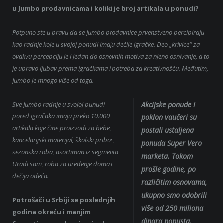
u Jumbo prodavnicama i koliki je broj artikala u ponudi?
Potpuno ste u pravu da se Jumbo prodavnice prvenstveno percipiraju
kao radnje koje u svojoj ponudi imaju dečije igračke. Deo „krivice“ za
ovakvu percepciju je i jedan do osnovnih motiva za njeno osnivanje, a to
je upravo ljubav prema igračkama i potreba za kreativnošću. Međutim,
Jumbo je mnogo više od toga.
Sve Jumbo radnje u svojoj punudi
Akcijske ponude i
pored igračaka imaju preko 10.000
poklon vaučeri su
artikala koje čine proizvodi za bebe,
postali ustaljena
kancelarijski materijal, školski pribor,
ponuda Super Vero
sezonska roba, asortiman iz segmenta
marketa. Tokom
Uradi sam, roba za uređenje doma i
prošle godine, po
dečija odeća.
različitim osnovama,
ukupno smo odobrili
Potrošači u Srbiji se poslednjih
više od 250 miliona
godina okreću i manjim
dinara popusta.