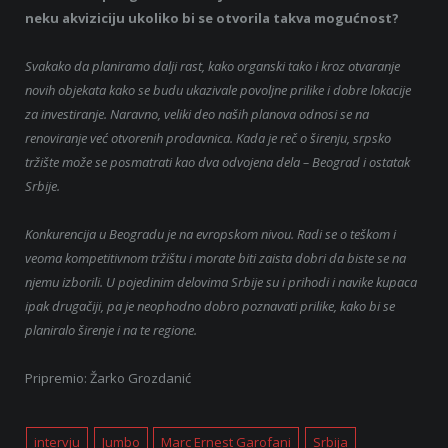
neku akviziciju ukoliko bi se otvorila takva mogućnost?
Svakako da planiramo dalji rast, kako organski tako i kroz otvaranje
novih objekata kako se budu ukazivale povoljne prilike i dobre lokacije
za investiranje. Naravno, veliki deo naših planova odnosi se na
renoviranje već otvorenih prodavnica. Kada je reč o širenju, srpsko
tržište može se posmatrati kao dva odvojena dela – Beograd i ostatak
Srbije.
Konkurencija u Beogradu je na evropskom nivou. Radi se o teškom i
veoma kompetitivnom tržištu i morate biti zaista dobri da biste se na
njemu izborili. U pojedinim delovima Srbije su i prihodi i navike kupaca
ipak drugačiji, pa je neophodno dobro poznavati prilike, kako bi se
planiralo širenje i na te regione.
Pripremio: Žarko Grozdanić
intervju
Jumbo
Marc Ernest Garofani
Srbija