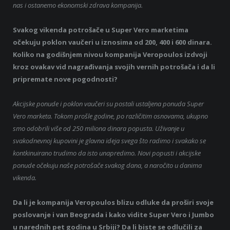
nas i ostanemo ekonomski zdrava kompanija.
Svakog vikenda potrošače u Super Vero marketima
očekuju poklon vaučeri u iznosima od 200, 400 i 600 dinara.
Koliko na godišnjem nivou kompanija Veropoulos izdvoji
kroz ovakav vid nagrađivanja svojih vernih potrošača i da li
pripremate nove pogodnosti?
Akcijske ponude i poklon vaučeri su postali ustaljena ponuda Super
Vero marketa. Tokom prošle godine, po različitim osnovama, ukupno
smo odobrili više od 250 miliona dinara popusta. Uživanje u
svakodnevnoj kupovini je glavna ideja svega što radimo i svakako se
kontkinuirano trudimo da isto unapredimo. Novi popusti i akcijske
ponude očekuju naše potrošače svakog dana, a naročito u danima
vikenda.
Da li je kompanija Veropoulos blizu odluke da proširi svoje
poslovanje i van Beograda i kako vidite Super Vero i Jumbo
u narednih pet godina u Srbiji? Da li biste se odlučili za