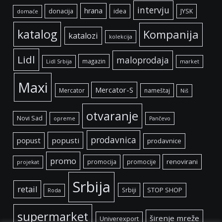
intervju
hrana
donacija
idea
JYSK
domaće
katalog
Kompanija
katalozi
kolekcija
Lidl
maloprodaja
magazin
Lidl Srbija
market
Maxi
Mercator-S
Mercator
nameštaj
Niš
otvaranje
Novi Sad
opreme
Pančevo
prodavnica
popust
popusti
prodavnice
promo
renovirani
promocija
promocije
projekat
Srbija
retail
Srbiji
STOP SHOP
Roda
supermarket
širenje mreže
Univerexport