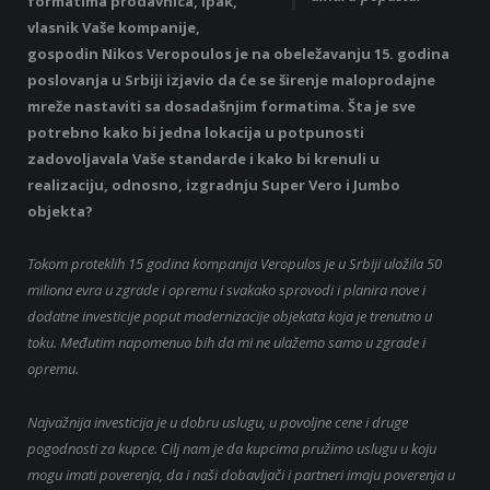
formatima prodavnica, ipak,
vlasnik Vaše kompanije,
gospodin Nikos Veropoulos je na obeležavanju 15. godina
poslovanja u Srbiji izjavio da će se širenje maloprodajne
mreže nastaviti sa dosadašnjim formatima. Šta je sve
potrebno kako bi jedna lokacija u potpunosti
zadovoljavala Vaše standarde i kako bi krenuli u
realizaciju, odnosno, izgradnju Super Vero i Jumbo
objekta?
Tokom proteklih 15 godina kompanija Veropulos je u Srbiji uložila 50
miliona evra u zgrade i opremu i svakako sprovodi i planira nove i
dodatne investicije poput modernizacije objekata koja je trenutno u
toku. Međutim napomenuo bih da mi ne ulažemo samo u zgrade i
opremu.
Najvažnija investicija je u dobru uslugu, u povoljne cene i druge
pogodnosti za kupce. Cilj nam je da kupcima pružimo uslugu u koju
mogu imati poverenja, da i naši dobavljači i partneri imaju poverenja u