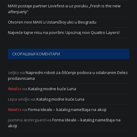
MAXI postaje partner Lovefest-a uz poruku „Fresh is the new
afterparty“
Otvoren novi MAXI u Ustaničkoj ulici u Beogradu
Najveće tajne nisu na površini: Upoznaj novi Quattro Layers!
СКОРАШЊИ КОМЕНТАРИ
zeljko
на
Napredni roboti za čišćenje podova u odabranim Delez
prodavnicama
Retail.rs
на
Katalog modne kuće Luna
Lepa sindjic
на
Katalog modne kuće Luna
Retail.rs
на
Forma Ideale – katalog nameštaja na akciji
jasmina æstergaard
на
Forma Ideale – katalog nameštaja na
akciji