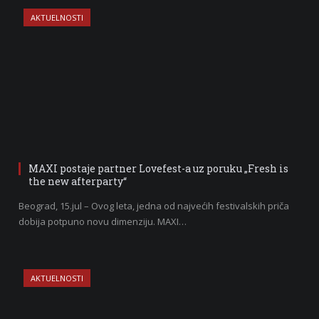
AKTUELNOSTI
MAXI postaje partner Lovefest-a uz poruku „Fresh is
the new afterparty“
Beograd, 15.jul – Ovog leta, jedna od najvećih festivalskih priča
dobija potpuno novu dimenziju. MAXI…
AKTUELNOSTI