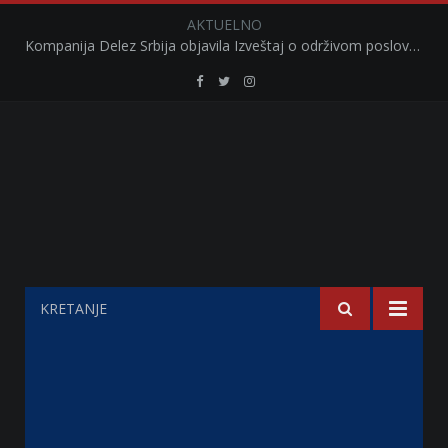
AKTUELNO
Kompanija Delez Srbija objavila Izveštaj o održivom poslovanju za 2025. godinu Briga o zajednici kroz program „Hrana za sve“ i edukaciju učenika
Retail
Retail
Retail
Serbia
Serbia
Serbia
Facebook
Twitter
Instagram
KRETANJE