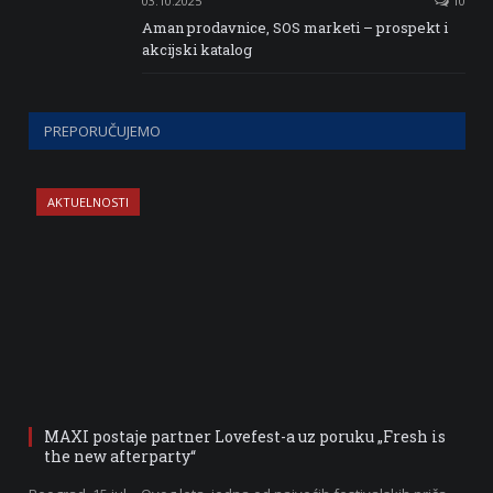
03.10.2025
10
Aman prodavnice, SOS marketi – prospekt i
akcijski katalog
PREPORUČUJEMO
AKTUELNOSTI
MAXI postaje partner Lovefest-a uz poruku „Fresh is
the new afterparty“