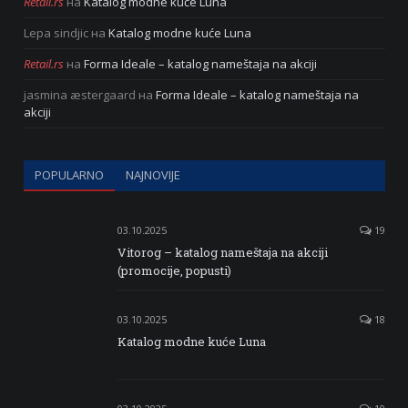
Retail.rs
на
Katalog modne kuće Luna
Lepa sindjic
на
Katalog modne kuće Luna
Retail.rs
на
Forma Ideale – katalog nameštaja na akciji
jasmina æstergaard
на
Forma Ideale – katalog nameštaja na
akciji
POPULARNO
NAJNOVIJE
03.10.2025
19
Vitorog – katalog nameštaja na akciji
(promocije, popusti)
03.10.2025
18
Katalog modne kuće Luna