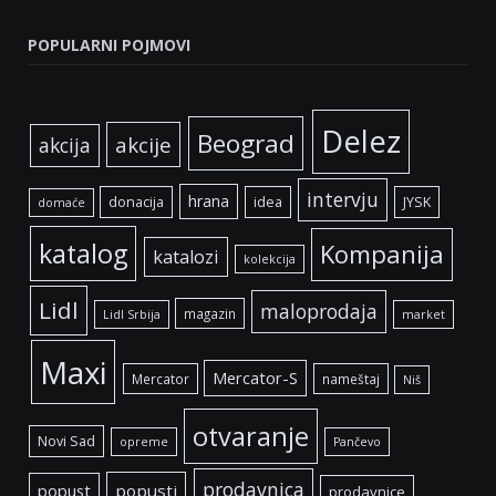
POPULARNI POJMOVI
Delez
Beograd
akcije
akcija
intervju
hrana
donacija
idea
JYSK
domaće
katalog
Kompanija
katalozi
kolekcija
Lidl
maloprodaja
magazin
Lidl Srbija
market
Maxi
Mercator-S
Mercator
nameštaj
Niš
otvaranje
Novi Sad
opreme
Pančevo
prodavnica
popust
popusti
prodavnice