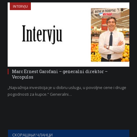
INTERVJU
Marc Ernest Garofani – generalni direktor –
Veropulos
„Najvažnija investicija je u dobru uslugu, u povoljne cene i druge
pogodnosti za kupce.“ Generalni…
СКОРАШЊИ ЧЛАНЦИ