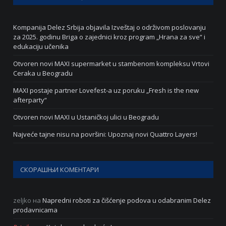
Kompanija Delez Srbija objavila Izveštaj o održivom poslovanju
za 2025. godinu Briga o zajednici kroz program „Hrana za sve“ i
edukaciju učenika
Otvoren novi MAXI supermarket u stambenom kompleksu Vrtovi
Ceraka u Beogradu
MAXI postaje partner Lovefest-a uz poruku „Fresh is the new
afterparty“
Otvoren novi MAXI u Ustaničkoj ulici u Beogradu
Najveće tajne nisu na površini: Upoznaj novi Quattro Layers!
СКОРАШЊИ КОМЕНТАРИ
zeljko
на
Napredni roboti za čišćenje podova u odabranim Delez
prodavnicama