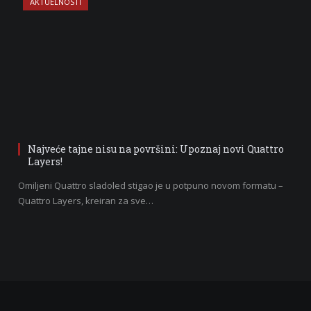
AKTUELNOSTI
Najveće tajne nisu na površini: Upoznaj novi Quattro
Layers!
Omiljeni Quattro sladoled stigao je u potpuno novom formatu –
Quattro Layers, kreiran za sve…