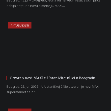
Beograd, 15.jul – Ovog leta, jedna od najvećih festivalskih priča
dobija potpuno novu dimenziju. MAXI…
AKTUELNOSTI
Otvoren novi MAXI u Ustaničkoj ulici u Beogradu
Beograd, 25. jun 2026 – U Ustaničkoj 248e otvoren je novi MAXI
supermarket sa 273…