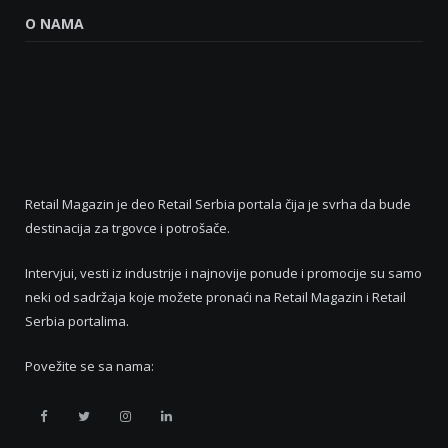
O NAMA
Retail Magazin je deo Retail Serbia portala čija je svrha da bude
destinacija za trgovce i potrošače.
Intervjui, vesti iz industrije i najnovije ponude i promocije su samo
neki od sadržaja koje možete pronaći na Retail Magazin i Retail
Serbia portalima.
Povežite se sa nama:
Retail
Retail
Retail
Retail