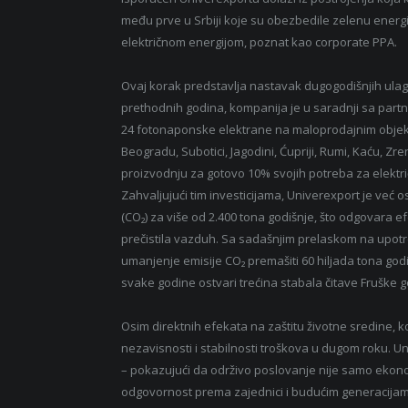
među prve u Srbiji koje su obezbedile zelenu energ
električnom energijom, poznat kao corporate PPA.
Ovaj korak predstavlja nastavak dugogodišnjih ulag
prethodnih godina, kompanija je u saradnji sa par
24 fotonaponske elektrane na maloprodajnim objekt
Beogradu, Subotici, Jagodini, Ćupriji, Rumi, Kaću, Z
proizvodnju za gotovo 10% svojih potreba za elektr
Zahvaljujući tim investicijama, Univerexport je već o
(CO₂) za više od 2.400 tona godišnje, što odgovara e
prečistila vazduh. Sa sadašnjim prelaskom na upotr
umanjenje emisije CO₂ premašiti 60 hiljada tona god
svake godine ostvari trećina stabala čitave Fruške g
Osim direktnih efekata na zaštitu životne sredine, ko
nezavisnosti i stabilnosti troškova u dugom roku. U
– pokazujući da održivo poslovanje nije samo ekonom
odgovornost prema zajednici i budućim generacija