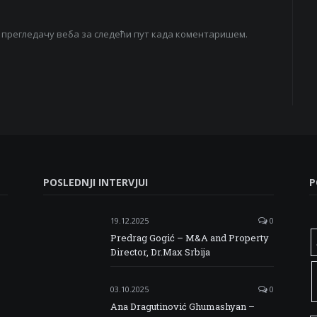
ом прегледачу веба за следећи пут када коментаришем.
POSLEDNJI INTERVJUI
P
19.12.2025
0
Predrag Gogić – M&A and Property
Director, Dr.Max Srbija
03.10.2025
0
Ana Dragutinović Ghumashyan –