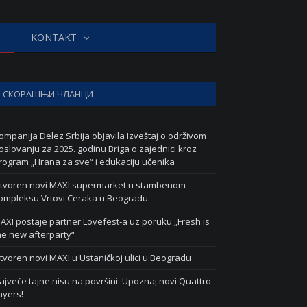
KONTAKT
СКОРАШЊИ ЧЛАНЦИ
ompanija Delez Srbija objavila Izveštaj o održivom
oslovanju za 2025. godinu Briga o zajednici kroz
rogram „Hrana za sve“ i edukaciju učenika
tvoren novi MAXI supermarket u stambenom
ompleksu Vrtovi Ceraka u Beogradu
AXI postaje partner Lovefest-a uz poruku „Fresh is
he new afterparty“
tvoren novi MAXI u Ustaničkoj ulici u Beogradu
ajveće tajne nisu na površini: Upoznaj novi Quattro
ayers!