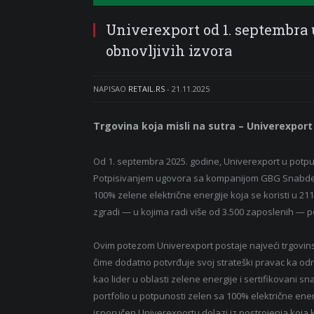
Univerexport od 1. septembra u
obnovljivih izvora
NAPISAO
RETAIL.RS
-
21.11.2025
Trgovina koja misli na sutra – Univerexport
Od 1. septembra 2025. godine, Univerexport u potpuno
Potpisivanjem ugovora sa kompanijom GBG Snabdevan
100% zelene električne energije koja se koristi u 21
zgradi — u kojima radi više od 3.500 zaposlenih — pot
Ovim potezom Univerexport postaje najveći trgovinsk
čime dodatno potvrđuje svoj strateški pravac ka odr
kao lider u oblasti zelene energije i sertifikovani sn
portfolio u potpunosti zelen sa 100% električne energ
isporučen Univerexportu dolazi iz postrojenja koja k