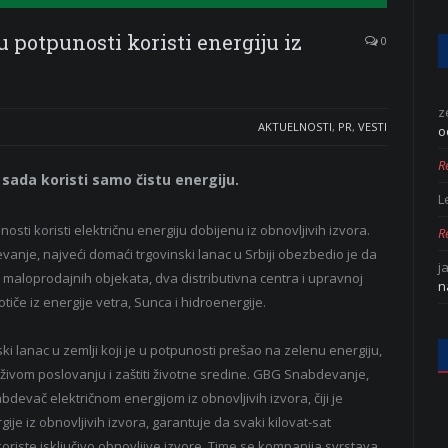
 potpunosti koristi energiju iz
0
z
AKTUELNOSTI
,
PR
,
VESTI
o
Re
 sada koristi samo čistu energiju.
L
sti koristi električnu energiju dobijenu iz obnovljivih izvora.
Re
je, najveći domaći trgovinski lanac u Srbiji obezbedio je da
j
1 maloprodajnih objekata, dva distributivna centra i upravnoj
n
iče iz energije vetra, Sunca i hidroenergije.
i lanac u zemlji koji je u potpunosti prešao na zelenu energiju,
živom poslovanju i zaštiti životne sredine. GBG Snabdevanje,
abdevač električnom energijom iz obnovljivih izvora, čiji je
ije iz obnovljivih izvora, garantuje da svaki kilovat-sat
oriste isključivo obnovljive izvore. Time se kompanija svrstava