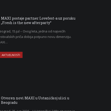
MAXI postaje partner Lovefest-a uz poruku
„Fresh is the new afterparty“
eograd, 15.jul – Ovog leta, jedna od najvećih
estivalskih priča dobija potpuno novu dimenziju.
AXI…
AKTUELNOSTI
Otvoren novi MAXI u Ustaničkoj ulici u
Beogradu