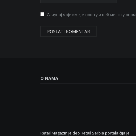
Сачувај моје име, е-пошту и веб место у ов
O NAMA
Retail Magazin je deo Retail Serbia portala čija je