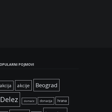
OPULARNI POJMOVI
Beograd
akcije
akcija
Delez
hrana
donacija
domaće