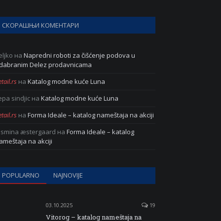
СКОРАШЊИ КОМЕНТАРИ
eljko
на
Napredni roboti za čišćenje podova u
dabranim Delez prodavnicama
tail.rs
на
Katalog modne kuće Luna
epa sindjic
на
Katalog modne kuće Luna
tail.rs
на
Forma Ideale – katalog nameštaja na akciji
asmina æstergaard
на
Forma Ideale – katalog
ameštaja na akciji
POPULARNO
NAJNOVIJE
03.10.2025
19
Vitorog – katalog nameštaja na