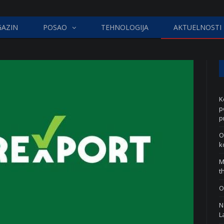
AZIN
POSAO
TEHNOLOGIJA
AKTUELNOSTI
K
p
p
O
k
M
t
O
N
L