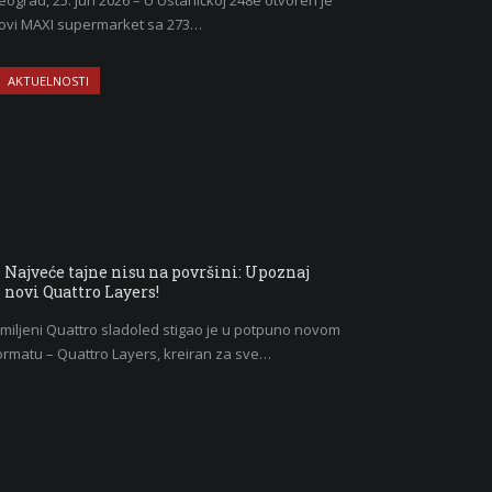
eograd, 25. jun 2026 – U Ustaničkoj 248e otvoren je
ovi MAXI supermarket sa 273…
AKTUELNOSTI
Najveće tajne nisu na površini: Upoznaj
novi Quattro Layers!
miljeni Quattro sladoled stigao je u potpuno novom
ormatu – Quattro Layers, kreiran za sve…