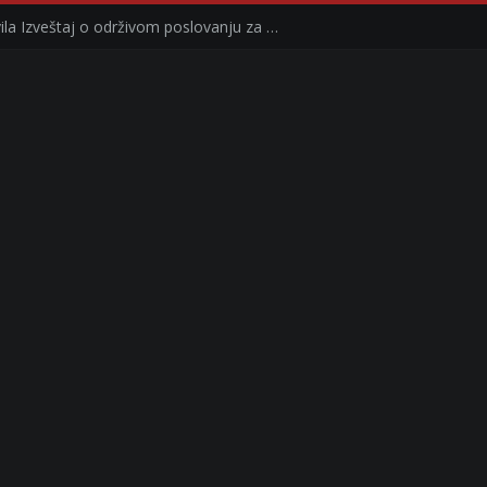
Kompanija Delez Srbija objavila Izveštaj o održivom poslovanju za 2025. godinu Briga o zajednici kroz program „Hrana za sve“ i edukaciju učenika