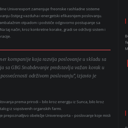
godine Univerexport zamenjuje freonske rashladne sisteme
uvanju čistijeg vazduha i energetski efikasnijem poslovanju.
m ambalažnim otpadom i podstiče odgovorno postupanje sa
 taj način, kroz konkretne korake, gradi se održiviji sistem i
B
racije.
f
M
imer kompanije koja razvija poslovanje u skladu sa
nja sa GBG Snabdevanje predstavlja važan korak u
posvećenosti održivom poslovanju“, izjavio je
tovanja prema prirodi – bilo kroz energiju iz Sunca, bilo kroz
alog iz sopstvenih organskih farmi.
je prepoznatljivo obeležje Univerexporta – poslovanje koje misli