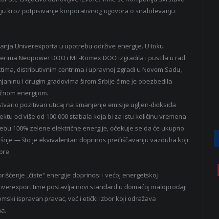
iju kroz potpisivanje korporativnog ugovora o snabdevanju
anja Univerexporta u upotrebu održive energije. U toku
tnerima Neopower DOO i MT-Komex DOO izgradila i pustila u rad
ima, distributivnim centrima i upravnoj zgradi u Novom Sadu,
renjaninu i drugim gradovima širom Srbije čime je obezbedila
ičnom energijom.
stvario pozitivan uticaj na smanjenje emisije ugljen-dioksida
fektu od više od 100.000 stabala koja bi za istu količinu vremena
ebu 100% zelene električne energije, očekuje se da će ukupno
išnje — što je ekvivalentan doprinos prečiščavanju vazduha koji
ore.
rišćenje „čiste“ energije doprinosi i većoj energetskoj
niverexport time postavlja novi standard u domaćoj maloprodaji
ski ispravan pravac, već i etički izbor koji odražava
ma.