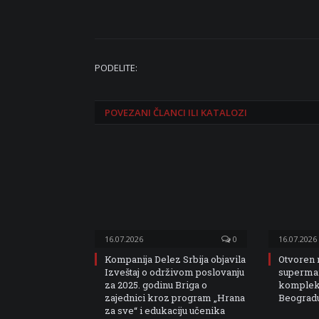
PODELITE:
POVEZANI
ČLANCI ILI KATALOZI
16.07.2026
0
16.07.2026
Kompanija Delez Srbija objavila
Otvoren
Izveštaj o održivom poslovanju
superma
za 2025. godinu Briga o
kompleks
zajednici kroz program „Hrana
Beograd
za sve“ i edukaciju učenika