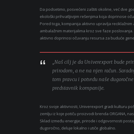
Da podsetimo, posvećeni zaštiti okoline, već dve 
ekološki prihvatljivijim rešenjima koja doprinose oč
Pored toga, kompanija aktivno upravlja reciklažni
ambalažnim materijalima kroz sve faze poslovanja. Na
aktivno doprinosi očuvanju resursa za buduće gene
„Naš cilj je da Univerexport bude pr
prirodom, a ne na njen račun. Sarad
tom pravcu i potvrdu naše dugoročne 
predstavnik kompanije.
Kroz svoje aktivnosti, Univerexport gradi kulturu poš
zemlju iz koje potiču proizvodi brenda ORGANA, nast
Sklad između energije, prirode i odgovornosti posta
dugoročno, deluje lokalno i utiče globalno.