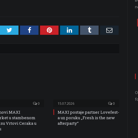
B
n
Twitter
Facebook
Pinterest
LinkedIn
Tumblr
Email
O
f
0
15.07.2026
0
 novi MAXI
MAXI postaje partner Lovefest-
rket u stambenom
a uz poruku „Fresh is the new
u Vrtovi Ceraka u
afterparty“
u