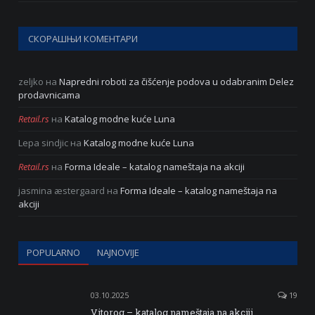
СКОРАШЊИ КОМЕНТАРИ
zeljko
на
Napredni roboti za čišćenje podova u odabranim Delez
prodavnicama
Retail.rs
на
Katalog modne kuće Luna
Lepa sindjic
на
Katalog modne kuće Luna
Retail.rs
на
Forma Ideale – katalog nameštaja na akciji
jasmina æstergaard
на
Forma Ideale – katalog nameštaja na
akciji
POPULARNO
NAJNOVIJE
03.10.2025
19
Vitorog – katalog nameštaja na akciji