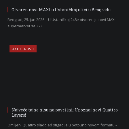
Otvoren novi MAXI u Ustaničkoj ulici u Beogradu
Beograd, 25. jun 2026 – U Ustaničkoj 248e otvoren je novi MAXI
supermarket sa 273…
AKTUELNOSTI
Najveće tajne nisu na površini: Upoznaj novi Quattro
Layers!
Omiljeni Quattro sladoled stigao je u potpuno novom formatu –