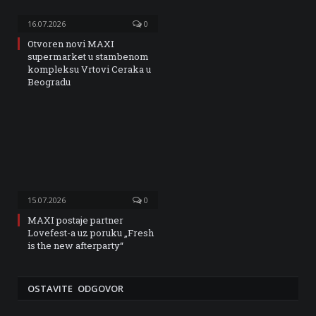
16.07.2026
0
Otvoren novi MAXI
supermarket u stambenom
kompleksu Vrtovi Ceraka u
Beogradu
15.07.2026
0
MAXI postaje partner
Lovefest-a uz poruku „Fresh
is the new afterparty“
OSTAVITE ODGOVOR