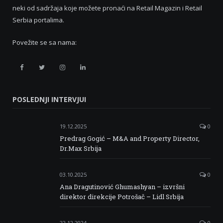
neki od sadržaja koje možete pronaći na Retail Magazin i Retail
Serbia portalima.
Povežite se sa nama:
Retail
Retail
Retail
Retail
Serbia
Serbia
Serbia
Serbia
POSLEDNJI INTERVJUI
Facebook
Twitter
Instagram
Linkedin
19.12.2025
0
Predrag Gogić – M&A and Property Director,
Dr.Max Srbija
03.10.2025
0
Ana Dragutinović Ghumashyan – izvršni
direktor direkcije Potrošač – Lidl Srbija
22.12.2024
0