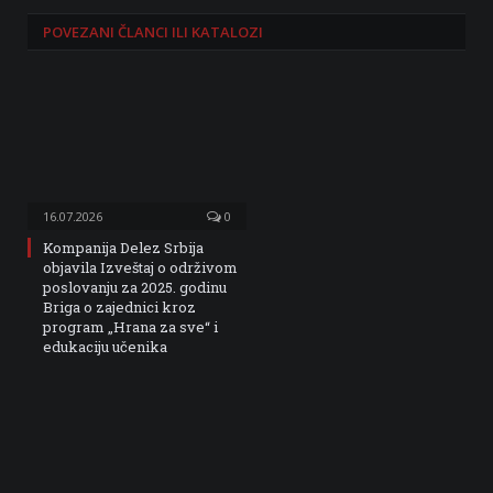
POVEZANI
ČLANCI ILI KATALOZI
16.07.2026
0
Kompanija Delez Srbija
objavila Izveštaj o održivom
poslovanju za 2025. godinu
Briga o zajednici kroz
program „Hrana za sve“ i
edukaciju učenika