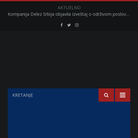
AKTUELNO
Kompanija Delez Srbija objavila Izveštaj o održivom poslovanju za 2025. godinu Briga o zajednici kroz program „Hrana za sve“ i edukaciju učenika
Retail
Retail
Retail
Serbia
Serbia
Serbia
Facebook
Twitter
Instagram
KRETANJE