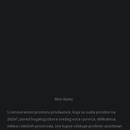
Maxi Ripanj
U renoviranom prostoru prodavnice, koja se sada prostire na
262m², pored bogatog izbora svežeg voća i povrća, delikatesa,
mleka i mlečnih proizvoda, sve kupce očekuje proširen asortiman