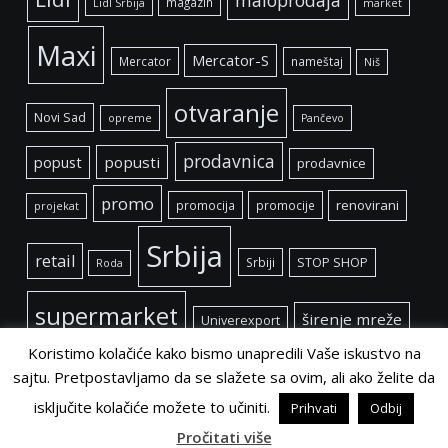
magazin
Lidl Srbija
market
Maxi
Mercator-S
Mercator
nameštaj
Niš
otvaranje
Novi Sad
opreme
Pančevo
prodavnica
popust
popusti
prodavnice
promo
renovirani
promocija
promocije
projekat
Srbija
retail
Srbiji
STOP SHOP
Roda
supermarket
širenje mreže
Univerexport
Koristimo kolačiće kako bismo unapredili Vaše iskustvo na
sajtu. Pretpostavljamo da se slažete sa ovim, ali ako želite da
isključite kolačiće možete to učiniti.
Prihvati
Odbij
©
Retail Magazin
2021.
Pročitati više