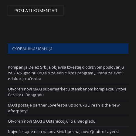
СКОРАШЊИ ЧЛАНЦИ
Kompanija Delez Srbija objavila Izveštaj o održivom poslovanju
za 2025. godinu Briga o zajednici kroz program „Hrana za sve“ i
edukaciju učenika
Otvoren novi MAXI supermarket u stambenom kompleksu Vrtovi
Ceraka u Beogradu
MAXI postaje partner Lovefest-a uz poruku „Fresh is the new
afterparty“
Otvoren novi MAXI u Ustaničkoj ulici u Beogradu
Najveće tajne nisu na površini: Upoznaj novi Quattro Layers!