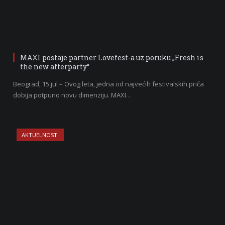
MAXI postaje partner Lovefest-a uz poruku „Fresh is
the new afterparty“
Beograd, 15.jul – Ovog leta, jedna od najvećih festivalskih priča
dobija potpuno novu dimenziju. MAXI…
AKTUELNOSTI