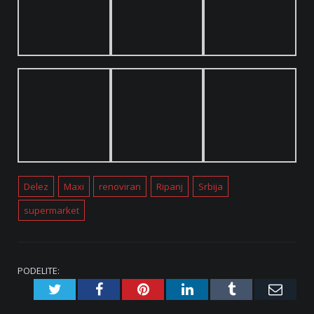
Delez
Maxi
renoviran
Ripanj
Srbija
supermarket
PODELITE:
Twitter
Facebook
Pinterest
LinkedIn
Tumblr
Emai