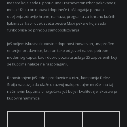
mesare koja sada u ponudi ima i raznovrstan izbor pakovanog
mesa. Užitku pri nabavci doprineće i još bogatija ponuda
odeljenja zdravije hrane, namaza, programa za ishranu kućnih
ljubimaca, kao i uvek sveža peciva Maxi pekare koja sada
funkcioniše po principu samoposluživanja.
Još boljem iskustvu kupovine doprinosi inovativan, unapređen
enterijer prodavnice, kreiran tako odgovori na sve potrebe
modernog kupca, kao i dobro poznata usluga 25 zaposlenih koji
se kupcima nalaze na raspolaganju.
Renoviranjem još jedne prodavnice u nizu, kompanija Delez
Srbija nastavlja da ulaže u razvoj maloprodajne mreže i na taj
način svim kupcima omogućava još bolje i kvalitetnije iskustvo pri
kupovini namirnica.