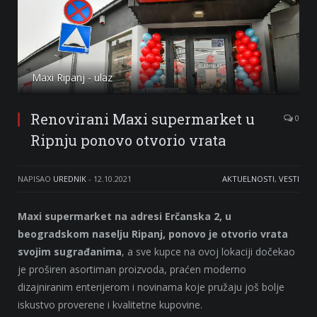
Maxi Ripanj - ulaz
Renovirani Maxi supermarket u
0
Ripnju ponovo otvorio vrata
NAPISAO
UREDNIK
-
12.10.2021
AKTUELNOSTI
,
VESTI
Maxi supermarket na adresi Erčanska 2, u
beogradskom naselju Ripanj, ponovo je otvorio vrata
svojim sugrađanima
, a sve kupce na ovoj lokaciji dočekao
je proširen asortiman proizvoda, praćen moderno
dizajniranim enterijerom i novinama koje pružaju još bolje
iskustvo proverene i kvalitetne kupovine.