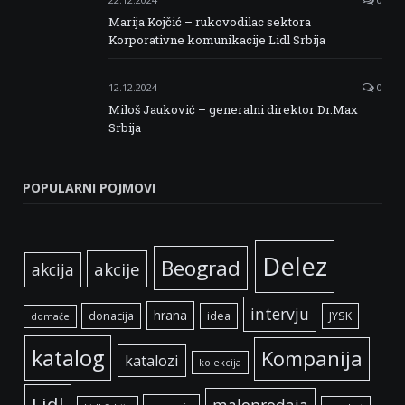
Marija Kojčić – rukovodilac sektora
Korporativne komunikacije Lidl Srbija
12.12.2024
0
Miloš Jauković – generalni direktor Dr.Max
Srbija
POPULARNI POJMOVI
Delez
Beograd
akcije
akcija
intervju
hrana
donacija
idea
JYSK
domaće
katalog
Kompanija
katalozi
kolekcija
Lidl
maloprodaja