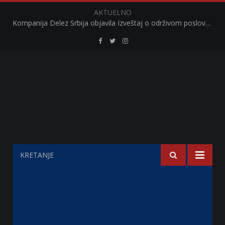
AKTUELNO
Kompanija Delez Srbija objavila Izveštaj o održivom poslovanju za 2025. godinu Briga o zajednici kroz program „Hrana za sve“ i edukaciju učenika
Retail
Retail
Retail
Serbia
Serbia
Serbia
Facebook
Twitter
Instagram
KRETANJE