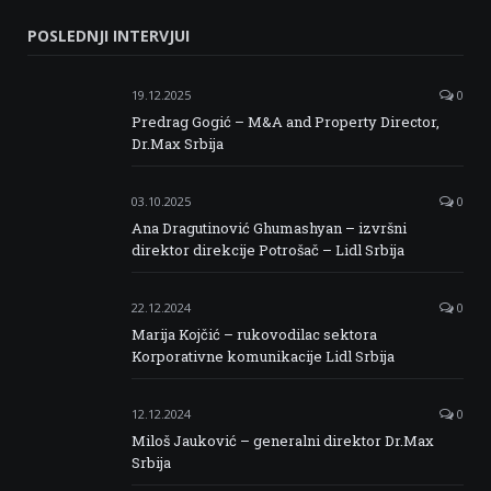
Serbia
Serbia
Serbia
Serbia
POSLEDNJI INTERVJUI
Facebook
Twitter
Instagram
Linkedin
19.12.2025
0
Predrag Gogić – M&A and Property Director,
Dr.Max Srbija
03.10.2025
0
Ana Dragutinović Ghumashyan – izvršni
direktor direkcije Potrošač – Lidl Srbija
22.12.2024
0
Marija Kojčić – rukovodilac sektora
Korporativne komunikacije Lidl Srbija
12.12.2024
0
Miloš Jauković – generalni direktor Dr.Max
Srbija