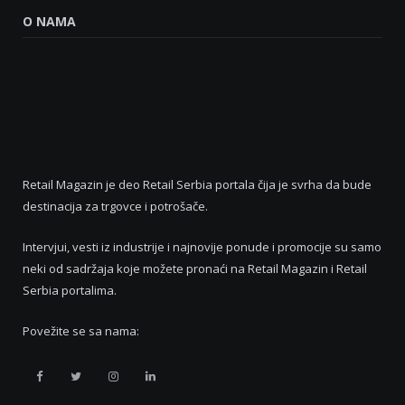
O NAMA
Retail Magazin je deo Retail Serbia portala čija je svrha da bude
destinacija za trgovce i potrošače.
Intervjui, vesti iz industrije i najnovije ponude i promocije su samo
neki od sadržaja koje možete pronaći na Retail Magazin i Retail
Serbia portalima.
Povežite se sa nama:
Retail
Retail
Retail
Retail