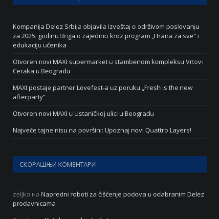
Kompanija Delez Srbija objavila Izveštaj o održivom poslovanju
za 2025. godinu Briga o zajednici kroz program „Hrana za sve“ i
edukaciju učenika
Otvoren novi MAXI supermarket u stambenom kompleksu Vrtovi
Ceraka u Beogradu
MAXI postaje partner Lovefest-a uz poruku „Fresh is the new
afterparty“
Otvoren novi MAXI u Ustaničkoj ulici u Beogradu
Najveće tajne nisu na površini: Upoznaj novi Quattro Layers!
СКОРАШЊИ КОМЕНТАРИ
zeljko
на
Napredni roboti za čišćenje podova u odabranim Delez
prodavnicama