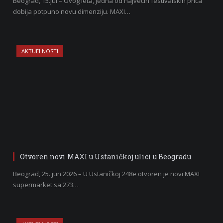
Beograd, 15.jul – Ovog leta, jedna od najvećih festivalskih priča
dobija potpuno novu dimenziju. MAXI…
AKTUELNOSTI
Otvoren novi MAXI u Ustaničkoj ulici u Beogradu
Beograd, 25. jun 2026 – U Ustaničkoj 248e otvoren je novi MAXI
supermarket sa 273…