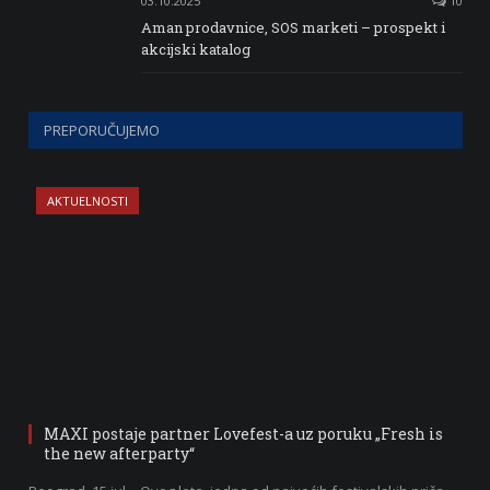
03.10.2025
10
Aman prodavnice, SOS marketi – prospekt i
akcijski katalog
PREPORUČUJEMO
AKTUELNOSTI
MAXI postaje partner Lovefest-a uz poruku „Fresh is
the new afterparty“