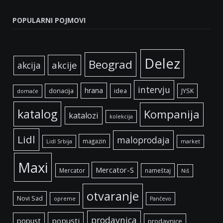
POPULARNI POJMOVI
Delez
Beograd
akcije
akcija
intervju
hrana
donacija
idea
JYSK
domaće
katalog
Kompanija
katalozi
kolekcija
Lidl
maloprodaja
magazin
Lidl Srbija
market
Maxi
Mercator-S
Mercator
nameštaj
Niš
otvaranje
Novi Sad
opreme
Pančevo
prodavnica
popust
popusti
prodavnice