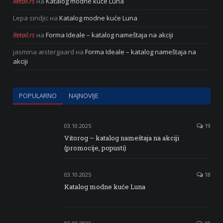
Retail.rs
на
Katalog modne kuće Luna
Lepa sindjic
на
Katalog modne kuće Luna
Retail.rs
на
Forma Ideale – katalog nameštaja na akciji
jasmina æstergaard
на
Forma Ideale – katalog nameštaja na
akciji
POPULARNO
NAJNOVIJE
03.10.2025
19
Vitorog – katalog nameštaja na akciji
(promocije, popusti)
03.10.2025
18
Katalog modne kuće Luna