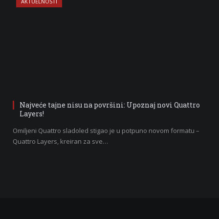
AKTUELNOSTI
Najveće tajne nisu na površini: Upoznaj novi Quattro
Layers!
Omiljeni Quattro sladoled stigao je u potpuno novom formatu –
Quattro Layers, kreiran za sve…