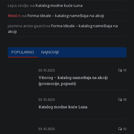
Lepa sindjic
на
Katalog modne kuće Luna
Retail.rs
на
Forma Ideale – katalog nameštaja na akciji
jasmina æstergaard
на
Forma Ideale – katalog nameštaja na
akciji
POPULARNO
NAJNOVIJE
03.10.2025
19
Vitorog – katalog nameštaja na akciji
(promocije, popusti)
03.10.2025
18
Katalog modne kuće Luna
03.10.2025
10