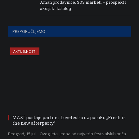
Aman prodavnice, SOS marketi – prospekt i
akcijski katalog
PREPORUČUJEMO
AKTUELNOSTI
MAXI postaje partner Lovefest-a uz poruku „Fresh is
the new afterparty“
Beograd, 15.jul – Ovog leta, jedna od najvećih festivalskih priča