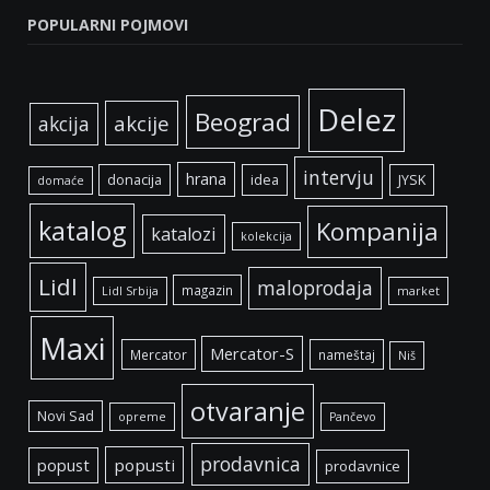
POPULARNI POJMOVI
Delez
Beograd
akcije
akcija
intervju
hrana
donacija
idea
JYSK
domaće
katalog
Kompanija
katalozi
kolekcija
Lidl
maloprodaja
magazin
Lidl Srbija
market
Maxi
Mercator-S
Mercator
nameštaj
Niš
otvaranje
Novi Sad
opreme
Pančevo
prodavnica
popust
popusti
prodavnice