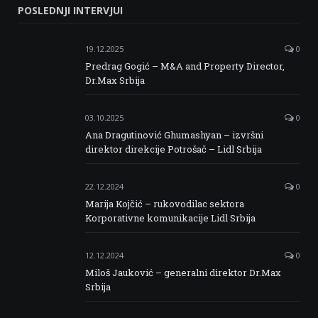
POSLEDNJI INTERVJUI
Facebook
Twitter
Instagram
Linkedin
19.12.2025
0
Predrag Gogić – M&A and Property Director,
Dr.Max Srbija
03.10.2025
0
Ana Dragutinović Ghumashyan – izvršni
direktor direkcije Potrošač – Lidl Srbija
22.12.2024
0
Marija Kojčić – rukovodilac sektora
Korporativne komunikacije Lidl Srbija
12.12.2024
0
Miloš Jauković – generalni direktor Dr.Max
Srbija