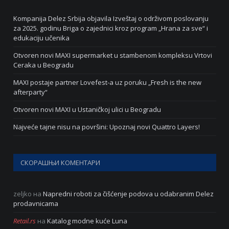
Kompanija Delez Srbija objavila Izveštaj o održivom poslovanju
za 2025. godinu Briga o zajednici kroz program „Hrana za sve“ i
edukaciju učenika
Otvoren novi MAXI supermarket u stambenom kompleksu Vrtovi
Ceraka u Beogradu
MAXI postaje partner Lovefest-a uz poruku „Fresh is the new
afterparty“
Otvoren novi MAXI u Ustaničkoj ulici u Beogradu
Najveće tajne nisu na površini: Upoznaj novi Quattro Layers!
СКОРАШЊИ КОМЕНТАРИ
zeljko
на
Napredni roboti za čišćenje podova u odabranim Delez
prodavnicama
Retail.rs
на
Katalog modne kuće Luna