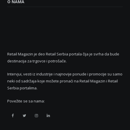
O NAMA
Retail Magazin je deo Retail Serbia portala čija je svrha da bude
destinacija za trgovce i potrošače.
Intervjui, vesti iz industrije i najnovije ponude i promocije su samo
neki od sadržaja koje možete pronaći na Retail Magazin i Retail
Serbia portalima.
Povežite se sa nama:
Retail
Retail
Retail
Retail
Serbia
Serbia
Serbia
Serbia