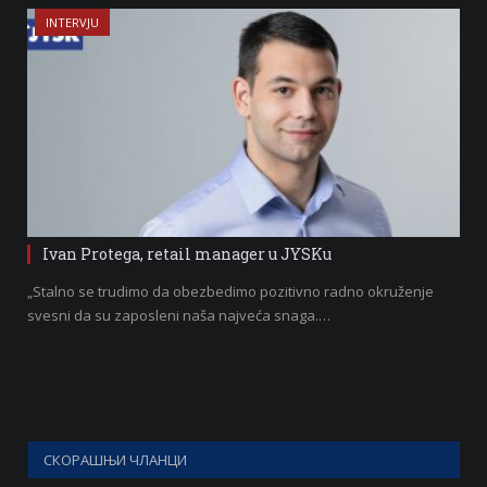
INTERVJU
Ivan Protega, retail manager u JYSKu
„Stalno se trudimo da obezbedimo pozitivno radno okruženje
svesni da su zaposleni naša najveća snaga.…
СКОРАШЊИ ЧЛАНЦИ