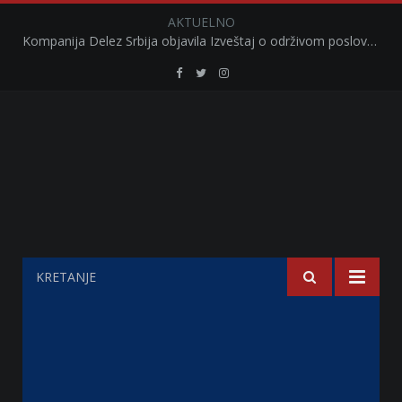
AKTUELNO
Kompanija Delez Srbija objavila Izveštaj o održivom poslovanju za 2025. godinu Briga o zajednici kroz program „Hrana za sve“ i edukaciju učenika
Retail
Retail
Retail
Serbia
Serbia
Serbia
Facebook
Twitter
Instagram
KRETANJE