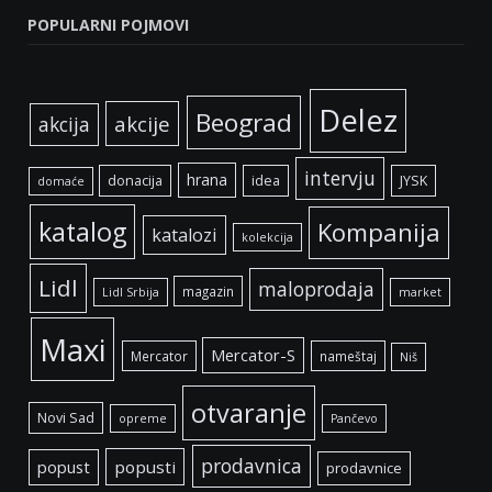
POPULARNI POJMOVI
Delez
Beograd
akcije
akcija
intervju
hrana
donacija
idea
JYSK
domaće
katalog
Kompanija
katalozi
kolekcija
Lidl
maloprodaja
magazin
Lidl Srbija
market
Maxi
Mercator-S
Mercator
nameštaj
Niš
otvaranje
Novi Sad
opreme
Pančevo
prodavnica
popust
popusti
prodavnice