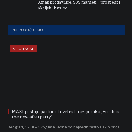
Aman prodavnice, SOS marketi – prospekt i
akcijski katalog
PREPORUČUJEMO
AKTUELNOSTI
MAXI postaje partner Lovefest-a uz poruku „Fresh is
the new afterparty“
Beograd, 15.jul – Ovog leta, jedna od najvećih festivalskih priča