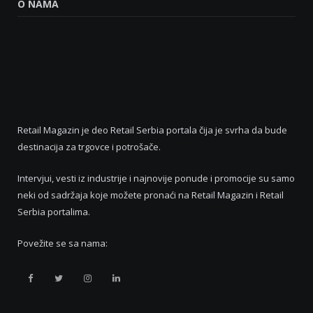
O NAMA
Retail Magazin je deo Retail Serbia portala čija je svrha da bude
destinacija za trgovce i potrošače.
Intervjui, vesti iz industrije i najnovije ponude i promocije su samo
neki od sadržaja koje možete pronaći na Retail Magazin i Retail
Serbia portalima.
Povežite se sa nama:
Retail
Retail
Retail
Retail
Serbia
Serbia
Serbia
Serbia