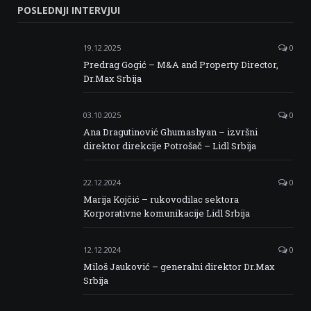
POSLEDNJI INTERVJUI
Facebook
Twitter
Instagram
Linkedin
19.12.2025
0
Predrag Gogić – M&A and Property Director,
Dr.Max Srbija
03.10.2025
0
Ana Dragutinović Ghumashyan – izvršni
direktor direkcije Potrošač – Lidl Srbija
22.12.2024
0
Marija Kojčić – rukovodilac sektora
Korporativne komunikacije Lidl Srbija
12.12.2024
0
Miloš Jauković – generalni direktor Dr.Max
Srbija