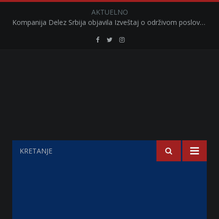
AKTUELNO
Kompanija Delez Srbija objavila Izveštaj o održivom poslovanju za 2025. godinu Briga o zajednici kroz program „Hrana za sve“ i edukaciju učenika
Retail
Retail
Retail
Serbia
Serbia
Serbia
Facebook
Twitter
Instagram
KRETANJE