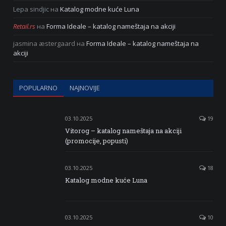
Lepa sindjic
на
Katalog modne kuće Luna
Retail.rs
на
Forma Ideale – katalog nameštaja na akciji
jasmina æstergaard
на
Forma Ideale – katalog nameštaja na
akciji
POPULARNO
NAJNOVIJE
03.10.2025
19
Vitorog – katalog nameštaja na akciji
(promocije, popusti)
03.10.2025
18
Katalog modne kuće Luna
03.10.2025
10