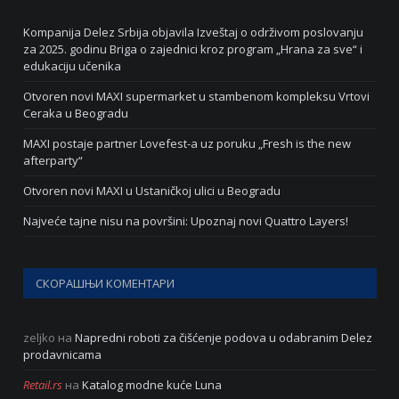
Kompanija Delez Srbija objavila Izveštaj o održivom poslovanju
za 2025. godinu Briga o zajednici kroz program „Hrana za sve“ i
edukaciju učenika
Otvoren novi MAXI supermarket u stambenom kompleksu Vrtovi
Ceraka u Beogradu
MAXI postaje partner Lovefest-a uz poruku „Fresh is the new
afterparty“
Otvoren novi MAXI u Ustaničkoj ulici u Beogradu
Najveće tajne nisu na površini: Upoznaj novi Quattro Layers!
СКОРАШЊИ КОМЕНТАРИ
zeljko
на
Napredni roboti za čišćenje podova u odabranim Delez
prodavnicama
Retail.rs
на
Katalog modne kuće Luna