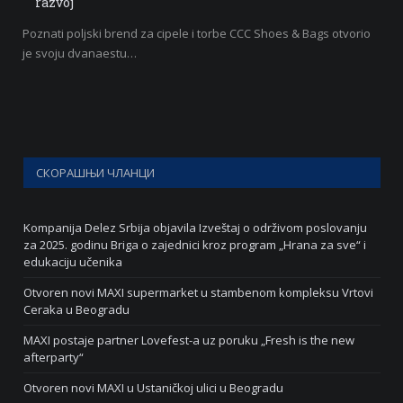
razvoj
Poznati poljski brend za cipele i torbe CCC Shoes & Bags otvorio
je svoju dvanaestu…
СКОРАШЊИ ЧЛАНЦИ
Kompanija Delez Srbija objavila Izveštaj o održivom poslovanju
za 2025. godinu Briga o zajednici kroz program „Hrana za sve“ i
edukaciju učenika
Otvoren novi MAXI supermarket u stambenom kompleksu Vrtovi
Ceraka u Beogradu
MAXI postaje partner Lovefest-a uz poruku „Fresh is the new
afterparty“
Otvoren novi MAXI u Ustaničkoj ulici u Beogradu