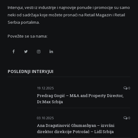
Intervjui, vesti iz industrije i najnovije ponude i promocije su samo
neki od sadržaja koje možete pronaći na Retail Magazin i Retail
Serbia portalima.
Povežite se sa nama:
Retail
Retail
Retail
Retail
Serbia
Serbia
Serbia
Serbia
POSLEDNJI INTERVJUI
Facebook
Twitter
Instagram
Linkedin
19.12.2025
0
Predrag Gogić – M&A and Property Director,
Dr.Max Srbija
03.10.2025
0
Ana Dragutinović Ghumashyan – izvršni
direktor direkcije Potrošač – Lidl Srbija