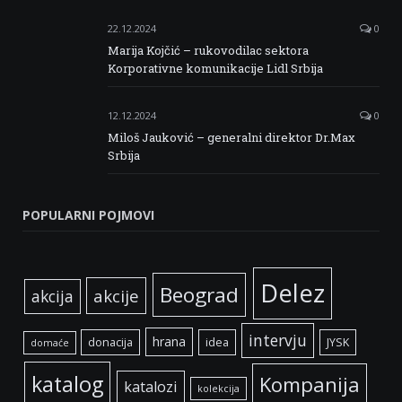
22.12.2024
0
Marija Kojčić – rukovodilac sektora
Korporativne komunikacije Lidl Srbija
12.12.2024
0
Miloš Jauković – generalni direktor Dr.Max
Srbija
POPULARNI POJMOVI
Delez
Beograd
akcije
akcija
intervju
hrana
donacija
idea
JYSK
domaće
katalog
Kompanija
katalozi
kolekcija