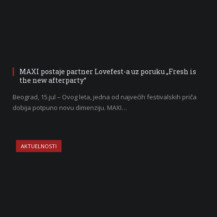
MAXI postaje partner Lovefest-a uz poruku „Fresh is
the new afterparty“
Beograd, 15.jul – Ovog leta, jedna od najvećih festivalskih priča
dobija potpuno novu dimenziju. MAXI…
AKTUELNOSTI