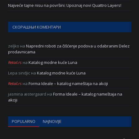
Najveće tajne nisu na površini: Upoznaj novi Quattro Layers!
СКОРАШЊИ КОМЕНТАРИ
zeljko
на
Napredni roboti za čišćenje podova u odabranim Delez
prodavnicama
Retail.rs
на
Katalog modne kuće Luna
Lepa sindjic
на
Katalog modne kuće Luna
Retail.rs
на
Forma Ideale – katalog nameštaja na akciji
jasmina æstergaard
на
Forma Ideale – katalog nameštaja na
akciji
POPULARNO
NAJNOVIJE