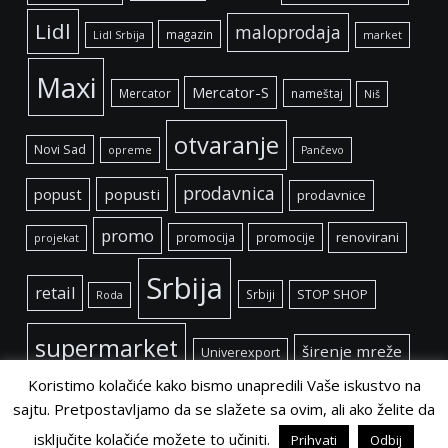
Lidl
maloprodaja
magazin
Lidl Srbija
market
Maxi
Mercator-S
Mercator
nameštaj
Niš
otvaranje
Novi Sad
opreme
Pančevo
prodavnica
popust
popusti
prodavnice
promo
renovirani
promocija
promocije
projekat
Srbija
retail
Srbiji
STOP SHOP
Roda
supermarket
širenje mreže
Univerexport
Koristimo kolačiće kako bismo unapredili Vaše iskustvo na
sajtu. Pretpostavljamo da se slažete sa ovim, ali ako želite da
isključite kolačiće možete to učiniti.
Prihvati
Odbij
©
Retail Magazin
2021.