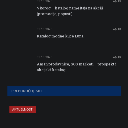
03.10.2025
19
Vitorog – katalog nameštaja na akciji
(promocije, popusti)
03.10.2025
18
Katalog modne kuće Luna
03.10.2025
10
Aman prodavnice, SOS marketi – prospekt i
akcijski katalog
PREPORUČUJEMO
AKTUELNOSTI