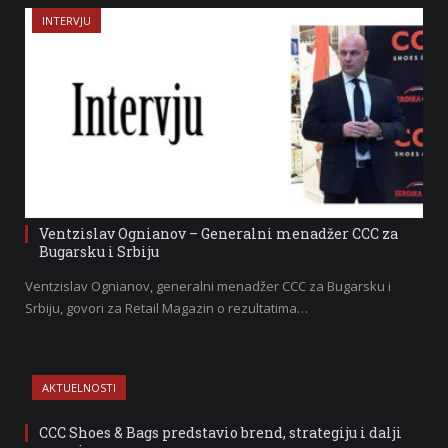
INTERVJU
Ventzislav Ognianov – Generalni menadžer CCC za
Bugarsku i Srbiju
Ventzislav Ognianov, generalni menadžer CCC za Bugarsku i
Srbiju, govori za Retail Magazin o rezultatima…
AKTUELNOSTI
CCC Shoes & Bags predstavio brend, strategiju i dalji