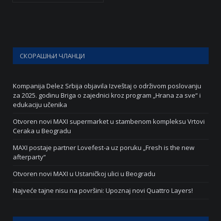
СКОРАШЊИ ЧЛАНЦИ
Kompanija Delez Srbija objavila Izveštaj o održivom poslovanju
za 2025. godinu Briga o zajednici kroz program „Hrana za sve“ i
edukaciju učenika
Otvoren novi MAXI supermarket u stambenom kompleksu Vrtovi
Ceraka u Beogradu
MAXI postaje partner Lovefest-a uz poruku „Fresh is the new
afterparty“
Otvoren novi MAXI u Ustaničkoj ulici u Beogradu
Najveće tajne nisu na površini: Upoznaj novi Quattro Layers!