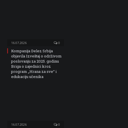
16.07.2026
0
Kompanija Delez Srbija
objavila Izveštaj o održivom
poslovanju za 2025. godinu
Briga o zajednici kroz
program „Hrana za sve“ i
edukaciju učenika
16.07.2026
0