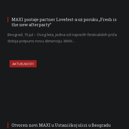
MAXI postaje partner Lovefest-a uz poruku „Fresh is
the new afterparty“
Beograd, 15.jul – Ovog leta, jedna od najvećih festivalskih priča
dobija potpuno novu dimenziju. MAXI…
AKTUELNOSTI
Otvoren novi MAXI u Ustaničkoj ulici u Beogradu