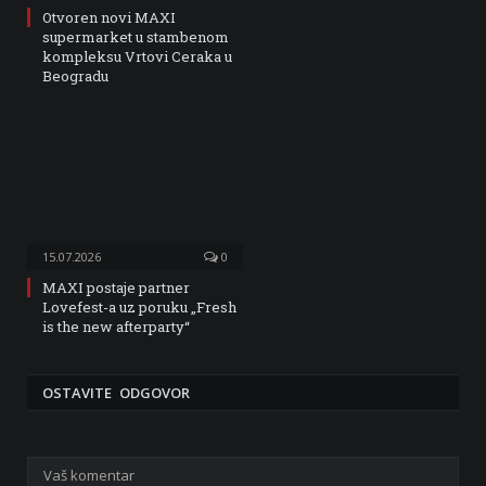
Otvoren novi MAXI
supermarket u stambenom
kompleksu Vrtovi Ceraka u
Beogradu
15.07.2026
0
MAXI postaje partner
Lovefest-a uz poruku „Fresh
is the new afterparty“
OSTAVITE ODGOVOR