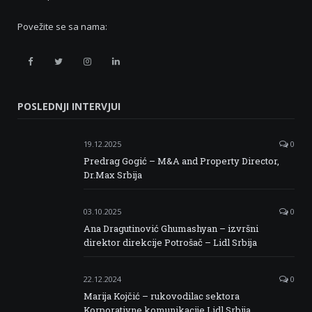
Povežite se sa nama:
Retail
Retail
Retail
Retail
Serbia
Serbia
Serbia
Serbia
POSLEDNJI INTERVJUI
Facebook
Twitter
Instagram
Linkedin
19.12.2025
0
Predrag Gogić – M&A and Property Director,
Dr.Max Srbija
03.10.2025
0
Ana Dragutinović Ghumashyan – izvršni
direktor direkcije Potrošač – Lidl Srbija
22.12.2024
0
Marija Kojčić – rukovodilac sektora
Korporativne komunikacije Lidl Srbija