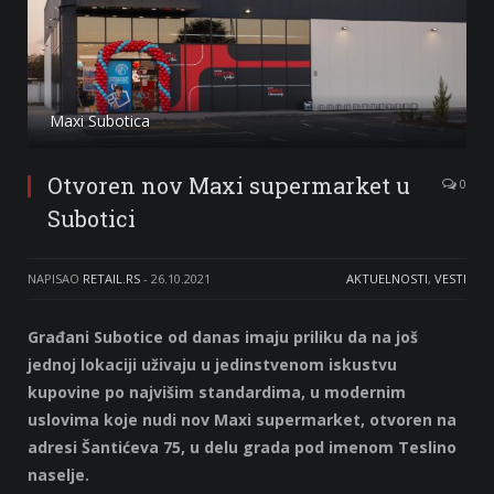
Maxi Subotica
Otvoren nov Maxi supermarket u
0
Subotici
NAPISAO
RETAIL.RS
-
26.10.2021
AKTUELNOSTI
,
VESTI
Građani Subotice od danas imaju priliku da na još
jednoj lokaciji uživaju u jedinstvenom iskustvu
kupovine po najvišim standardima, u modernim
uslovima koje nudi nov Maxi supermarket, otvoren na
adresi Šantićeva 75, u delu grada pod imenom Teslino
naselje.