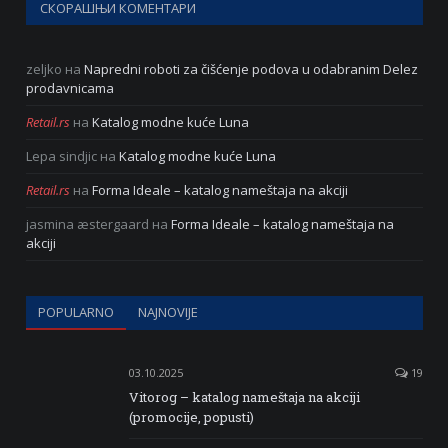
СКОРАШЊИ КОМЕНТАРИ
zeljko
на
Napredni roboti za čišćenje podova u odabranim Delez
prodavnicama
Retail.rs
на
Katalog modne kuće Luna
Lepa sindjic
на
Katalog modne kuće Luna
Retail.rs
на
Forma Ideale – katalog nameštaja na akciji
jasmina æstergaard
на
Forma Ideale – katalog nameštaja na
akciji
POPULARNO
NAJNOVIJE
03.10.2025
19
Vitorog – katalog nameštaja na akciji
(promocije, popusti)