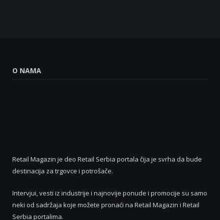
O NAMA
Retail Magazin je deo Retail Serbia portala čija je svrha da bude
destinacija za trgovce i potrošače.
Intervjui, vesti iz industrije i najnovije ponude i promocije su samo
neki od sadržaja koje možete pronaći na Retail Magazin i Retail
Serbia portalima.