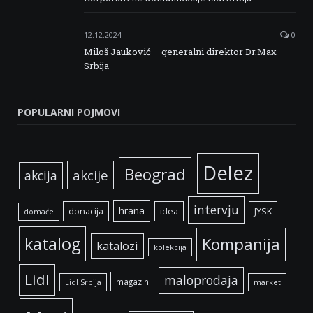
12.12.2024
0
Miloš Jauković – generalni direktor Dr.Max
Srbija
POPULARNI POJMOVI
Delez
Beograd
akcije
akcija
intervju
hrana
donacija
idea
JYSK
domaće
katalog
Kompanija
katalozi
kolekcija
Lidl
maloprodaja
magazin
Lidl Srbija
market