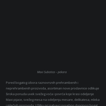
Maxi Subotica – pekara
Pored bogatog izbora raznovrsnih prehrambenih i
neprehrambenih proizvoda, asortiman nove prodavnice odlikuje
široka ponuda uvek svežeg voća i povrća koje krasi odeljenje
Maxi pijace, svežeg mesa na odeljenju mesare, delikatesa, mleka
i mlečnih proizvoda. Užitku pri nabavci posebno doprinosi bogat