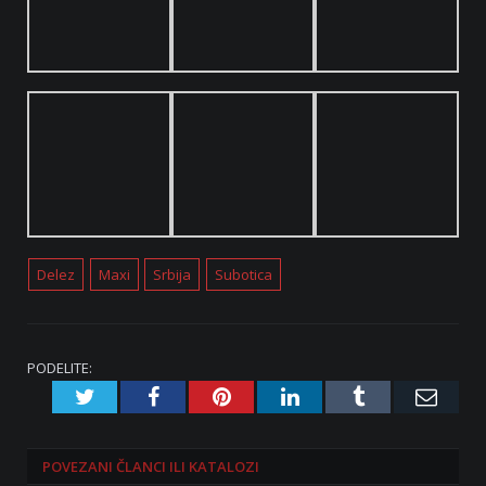
Delez
Maxi
Srbija
Subotica
PODELITE:
Twitter
Facebook
Pinterest
LinkedIn
Tumblr
Emai
POVEZANI
ČLANCI ILI KATALOZI