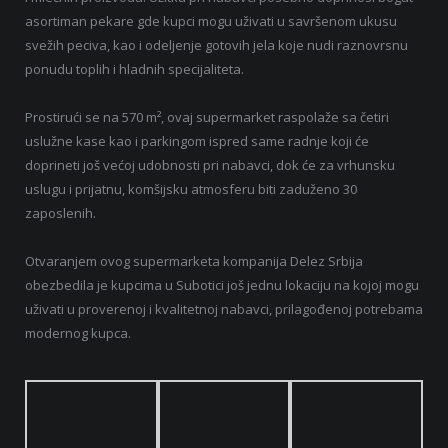
asortiman pekare gde kupci mogu uživati u savršenom ukusu
svežih peciva, kao i odeljenje gotovih jela koje nudi raznovrsnu
ponudu toplih i hladnih specijaliteta.
Prostirući se na 570 m², ovaj supermarket raspolaže sa četiri
uslužne kase kao i parkingom ispred same radnje koji će
doprineti još većoj udobnosti pri nabavci, dok će za vrhunsku
uslugu i prijatnu, komšijsku atmosferu biti zaduženo 30
zaposlenih.
Otvaranjem ovog supermarketa kompanija Delez Srbija
obezbedila je kupcima u Subotici još jednu lokaciju na kojoj mogu
uživati u proverenoj i kvalitetnoj nabavci, prilagođenoj potrebama
modernog kupca.