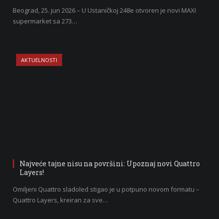
Beograd, 25. jun 2026 – U Ustaničkoj 248e otvoren je novi MAXI
supermarket sa 273…
AKTUELNOSTI
Najveće tajne nisu na površini: Upoznaj novi Quattro
Layers!
Omiljeni Quattro sladoled stigao je u potpuno novom formatu –
Quattro Layers, kreiran za sve…