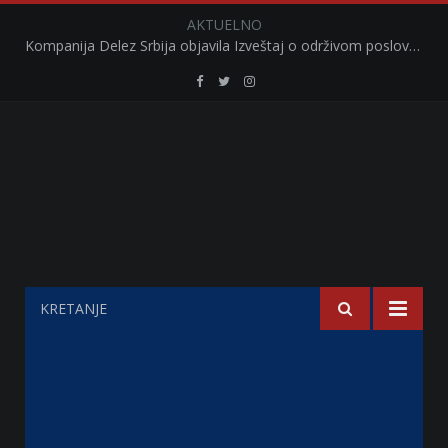
AKTUELNO
Kompanija Delez Srbija objavila Izveštaj o održivom poslovanju za 2025. godinu Briga o zajednici kroz program „Hrana za sve“ i edukaciju učenika
Retail
Retail
Retail
Serbia
Serbia
Serbia
Facebook
Twitter
Instagram
KRETANJE