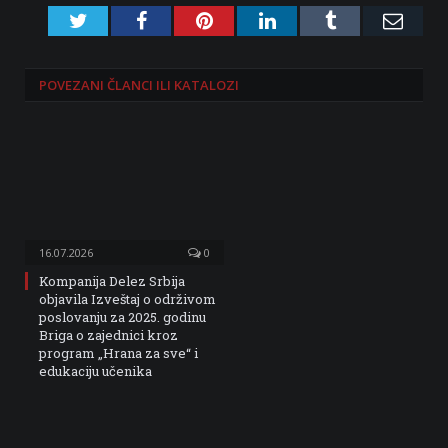
Twitter
Facebook
Pinterest
LinkedIn
Tumblr
Emai
POVEZANI
ČLANCI ILI KATALOZI
16.07.2026
0
Kompanija Delez Srbija
objavila Izveštaj o održivom
poslovanju za 2025. godinu
Briga o zajednici kroz
program „Hrana za sve“ i
edukaciju učenika