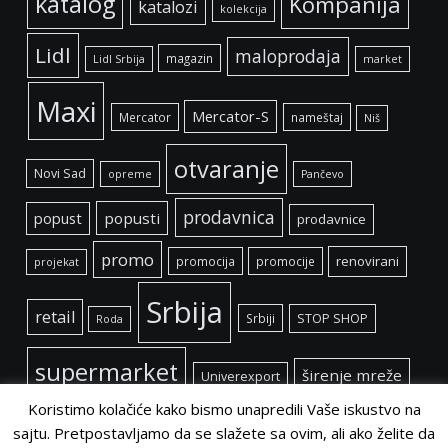
katalog
Kompanija
katalozi
kolekcija
Lidl
maloprodaja
magazin
Lidl Srbija
market
Maxi
Mercator-S
Mercator
nameštaj
Niš
otvaranje
Novi Sad
opreme
Pančevo
prodavnica
popust
popusti
prodavnice
promo
renovirani
promocija
promocije
projekat
Srbija
retail
Srbiji
STOP SHOP
Roda
supermarket
širenje mreže
Univerexport
Koristimo kolačiće kako bismo unapredili Vaše iskustvo na
sajtu. Pretpostavljamo da se slažete sa ovim, ali ako želite da