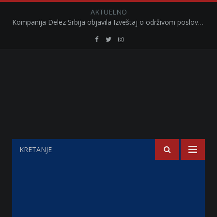
AKTUELNO
Kompanija Delez Srbija objavila Izveštaj o održivom poslovanju za 2025. godinu Briga o zajednici kroz program „Hrana za sve“ i edukaciju učenika
Retail
Retail
Retail
Serbia
Serbia
Serbia
Facebook
Twitter
Instagram
KRETANJE