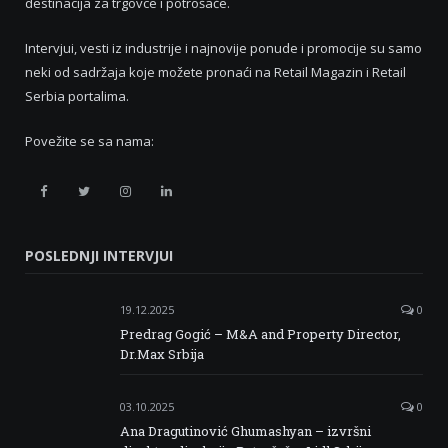
destinacija za trgovce i potrošače.
Intervjui, vesti iz industrije i najnovije ponude i promocije su samo
neki od sadržaja koje možete pronaći na Retail Magazin i Retail
Serbia portalima.
Povežite se sa nama:
Retail
Retail
Retail
Retail
Serbia
Serbia
Serbia
Serbia
POSLEDNJI INTERVJUI
Facebook
Twitter
Instagram
Linkedin
19.12.2025
0
Predrag Gogić – M&A and Property Director,
Dr.Max Srbija
03.10.2025
0
Ana Dragutinović Ghumashyan – izvršni