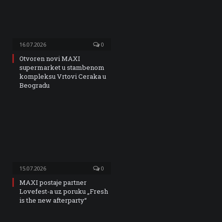
16.07.2026
0
Otvoren novi MAXI
supermarket u stambenom
kompleksu Vrtovi Ceraka u
Beogradu
15.07.2026
0
MAXI postaje partner
Lovefest-a uz poruku „Fresh
is the new afterparty“