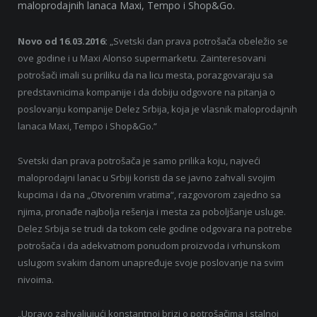
maloprodajnih lanaca Maxi, Tempo i Shop&Go.
Novo od 16.03.2016:
„Svetski dan prava potrošača obeležio se
ove godine i u Maxi Alonso supermarketu. Zainteresovani
potrošači imali su priliku da na licu mesta, porazgovaraju sa
predstavnicima kompanije i da dobiju odgovore na pitanja o
poslovanju kompanije Delez Srbija, koja je vlasnik maloprodajnih
lanaca Maxi, Tempo i Shop&Go.“
Svetski dan prava potrošača je samo prilika koju, najveći
maloprodajni lanac u Srbiji koristi da se javno zahvali svojim
kupcima i da na „Otvorenim vratima“, razgovorom zajedno sa
njima, pronađe najbolja rešenja i mesta za poboljšanje usluge.
Delez Srbija se trudi da tokom cele godine odgovara na potrebe
potrošača i da adekvatnom ponudom proizvoda i vrhunskom
uslugom svakim danom unapređuje svoje poslovanje na svim
nivoima.
„Upravo zahvaljujući konstantnoj brizi o potrošačima i stalnoj