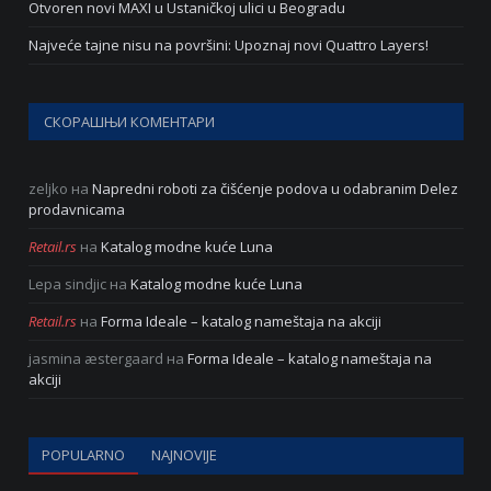
Otvoren novi MAXI u Ustaničkoj ulici u Beogradu
Najveće tajne nisu na površini: Upoznaj novi Quattro Layers!
СКОРАШЊИ КОМЕНТАРИ
zeljko
на
Napredni roboti za čišćenje podova u odabranim Delez
prodavnicama
Retail.rs
на
Katalog modne kuće Luna
Lepa sindjic
на
Katalog modne kuće Luna
Retail.rs
на
Forma Ideale – katalog nameštaja na akciji
jasmina æstergaard
на
Forma Ideale – katalog nameštaja na
akciji
POPULARNO
NAJNOVIJE