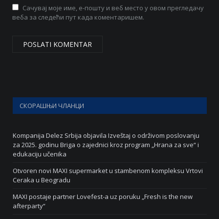
Сачувај моје име, е-пошту и веб место у овом прегледачу
веба за следећи пут када коментаришем.
СКОРАШЊИ ЧЛАНЦИ
Kompanija Delez Srbija objavila Izveštaj o održivom poslovanju
za 2025. godinu Briga o zajednici kroz program „Hrana za sve“ i
edukaciju učenika
Otvoren novi MAXI supermarket u stambenom kompleksu Vrtovi
Ceraka u Beogradu
MAXI postaje partner Lovefest-a uz poruku „Fresh is the new
afterparty“