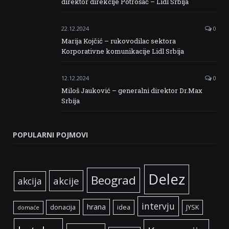
direktor direkcije Potrošač – Lidl Srbija
22.12.2024
0
Marija Kojčić – rukovodilac sektora
Korporativne komunikacije Lidl Srbija
12.12.2024
0
Miloš Jauković – generalni direktor Dr.Max
Srbija
POPULARNI POJMOVI
Delez
Beograd
akcije
akcija
intervju
hrana
donacija
idea
JYSK
domaće