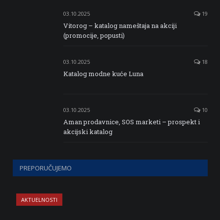
03.10.2025
19
Vitorog – katalog nameštaja na akciji
(promocije, popusti)
03.10.2025
18
Katalog modne kuće Luna
03.10.2025
10
Aman prodavnice, SOS marketi – prospekt i
akcijski katalog
PREPORUČUJEMO
AKTUELNOSTI