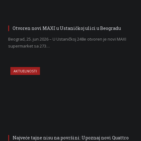
Otvoren novi MAXI u Ustaničkoj ulici u Beogradu
Beograd, 25. jun 2026 – U Ustaničkoj 248e otvoren je novi MAXI
supermarket sa 273…
AKTUELNOSTI
Najveće tajne nisu na površini: Upoznaj novi Quattro