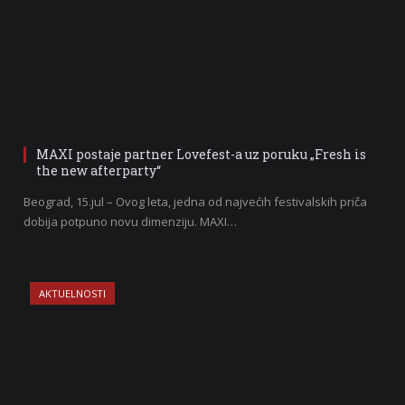
MAXI postaje partner Lovefest-a uz poruku „Fresh is
the new afterparty“
Beograd, 15.jul – Ovog leta, jedna od najvećih festivalskih priča
dobija potpuno novu dimenziju. MAXI…
AKTUELNOSTI