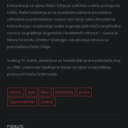
komunikaciji sa njima, Delez Srbija je zadržala vodeću poziciju na
tržištu. Naša kompanija je sa izuzetnom pažnjom posvećena
odnosima sa potrošačima i svesni smo da je samo dvosmerna
komunikacija i uvažavanje svake sugestije potrošača neophodna
osnova za građenje dugoročnih i kvalitetnih odnosa“ – izjavio je
Nikola Kostoski, Direktor strategije i istraživanja odnosa sa
potrošačima Delez Srbije.
Svakog 15. marta, obeležava se Svetski dan prava potrošača, koji
su 1983. ustanovile Ujedinjene Nacije sa ciljem unapređenja
prava potrošača širom sveta.
Alonso
dan
Maxi
potrošača
prava
supermarketu
Svetski
PODELITE: