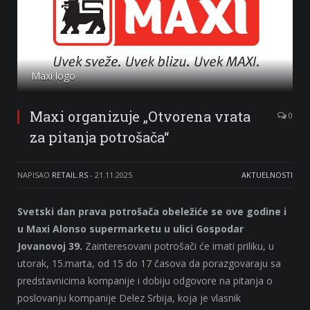
Maxi logo
Maxi organizuje „Otvorena vrata
0
za pitanja potrošača“
NAPISAO
RETAIL.RS
-
21.11.2025
AKTUELNOSTI
Svetski dan prava potrošača obeležiće se ove godine i
u Maxi Alonso supermarketu u ulici Gospodar
Jovanovoj 39.
Zainteresovani potrošači će imati priliku, u
utorak, 15.marta, od 15 do 17 časova da porazgovaraju sa
predstavnicima kompanije i dobiju odgovore na pitanja o
poslovanju kompanije Delez Srbija, koja je vlasnik