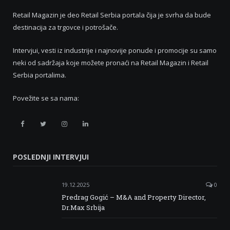
Retail Magazin je deo Retail Serbia portala čija je svrha da bude
destinacija za trgovce i potrošače.
Intervjui, vesti iz industrije i najnovije ponude i promocije su samo
neki od sadržaja koje možete pronaći na Retail Magazin i Retail
Serbia portalima.
Povežite se sa nama:
Retail
Retail
Retail
Retail
Serbia
Serbia
Serbia
Serbia
POSLEDNJI INTERVJUI
Facebook
Twitter
Instagram
Linkedin
19.12.2025
0
Predrag Gogić – M&A and Property Director,
Dr.Max Srbija