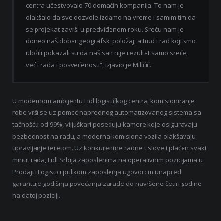
centra učestvovalo 70 domaćih kompanija. To nam je
olakšalo da sve dozvole izdamo na vreme i samim tim da
se projekat završi u predviđenom roku. Sreću nam je
doneo naš dobar geografski položaj, a trud i rad koji smo
uložili pokazali su da naš san nije rezultat samo sreće,
već i rada i posvećenosti“, izjavio je Miličić.
U modernom ambijentu Lidl logističkog centra, komisioniranje
robe vrši se uz pomoć naprednog automatizovanog sistema sa
tačnošću od 99%, viljuškari poseduju kamere koje osiguravaju
bezbednost na radu, a moderna komisiona vozila olakšavaju
upravljanje teretom. Uz konkurentne radne uslove i plaćen svaki
minut rada, Lidl Srbija zaposlenima na operativnim pozicijama u
Prodaji i Logistici prilikom zaposlenja ugovorom unapred
garantuje godišnja povećanja zarade do navršene četiri godine
na datoj poziciji.