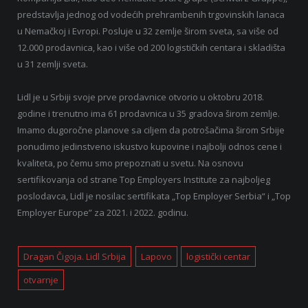
predstavlja jednog od vodećih prehrambenih trgovinskih lanaca
u Nemačkoj i Evropi. Posluje u 32 zemlje širom sveta, sa više od
12.000 prodavnica, kao i više od 200 logističkih centara i skladišta
u 31 zemlji sveta.
Lidl je u Srbiji svoje prve prodavnice otvorio u oktobru 2018.
godine i trenutno ima 61 prodavnica u 35 gradova širom zemlje.
Imamo dugoročne planove sa ciljem da potrošačima širom Srbije
ponudimo jedinstveno iskustvo kupovine i najbolji odnos cene i
kvaliteta, po čemu smo prepoznati u svetu. Na osnovu
sertifikovanja od strane Top Employers Institute za najboljeg
poslodavca, Lidl je nosilac sertifikata „Top Employer Serbia“ i „Top
Employer Europe” za 2021. i 2022. godinu.
Dragan Čigoja. Lidl Srbija
Lapovo
logistički centar
otvarnje