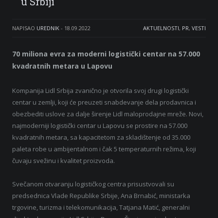
u Srbiji
NAPISAO
UREDNIK
-
18.09.2022
AKTUELNOSTI
,
PR
,
VESTI
70 miliona evra za moderni logistički centar na 57.000
kvadratnih metara u Lapovu
Kompanija Lidl Srbija zvanično je otvorila svoj drugi logistički
centar u zemlji, koji će preuzeti snabdevanje dela prodavnica i
obezbediti uslove za dalje širenje Lidl maloprodajne mreže. Novi,
najmoderniji logistički centar u Lapovu se prostire na 57.000
kvadratnih metara, sa kapacitetom za skladištenje od 35.000
paleta robe u ambijentalnom i čak 5 temperaturnih režima, koji
čuvaju svežinu i kvalitet proizvoda.
Svečanom otvaranju logističkog centra prisustvovali su
predsednica Vlade Republike Srbije, Ana Brnabić, ministarka
trgovine, turizma i telekomunikacija, Tatjana Matić, generalni