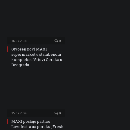
16.07.2026
0
Otvoren novi MAXI
supermarket u stambenom
kompleksu Vrtovi Ceraka u
Beogradu
15.07.2026
0
MAXI postaje partner
Lovefest-a uz poruku „Fresh