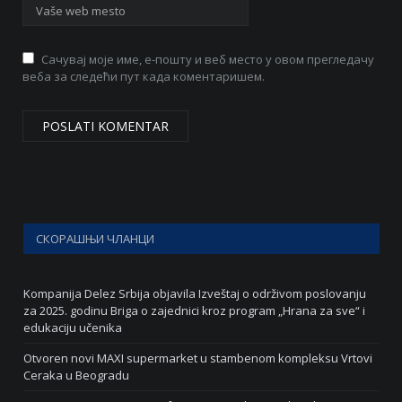
Сачувај моје име, е-пошту и веб место у овом прегледачу
веба за следећи пут када коментаришем.
СКОРАШЊИ ЧЛАНЦИ
Kompanija Delez Srbija objavila Izveštaj o održivom poslovanju
za 2025. godinu Briga o zajednici kroz program „Hrana za sve“ i
edukaciju učenika
Otvoren novi MAXI supermarket u stambenom kompleksu Vrtovi
Ceraka u Beogradu