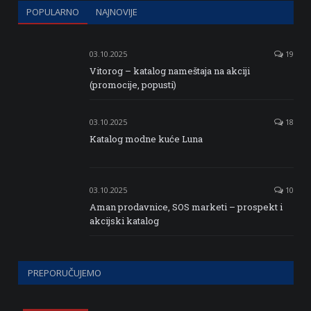
POPULARNO
NAJNOVIJE
03.10.2025
19
Vitorog – katalog nameštaja na akciji
(promocije, popusti)
03.10.2025
18
Katalog modne kuće Luna
03.10.2025
10
Aman prodavnice, SOS marketi – prospekt i
akcijski katalog
PREPORUČUJEMO