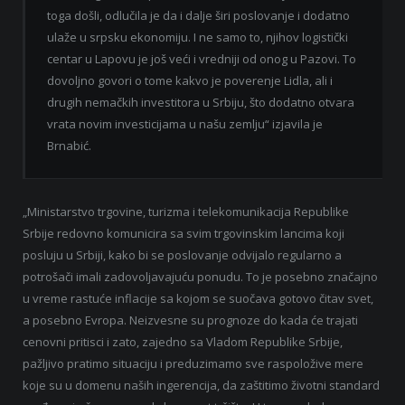
toga došli, odlučila je da i dalje širi poslovanje i dodatno
ulaže u srpsku ekonomiju. I ne samo to, njihov logistički
centar u Lapovu je još veći i vredniji od onog u Pazovi. To
dovoljno govori o tome kakvo je poverenje Lidla, ali i
drugih nemačkih investitora u Srbiju, što dodatno otvara
vrata novim investicijama u našu zemlju“ izjavila je
Brnabić.
„Ministarstvo trgovine, turizma i telekomunikacija Republike
Srbije redovno komunicira sa svim trgovinskim lancima koji
posluju u Srbiji, kako bi se poslovanje odvijalo regularno a
potrošači imali zadovoljavajuću ponudu. To je posebno značajno
u vreme rastuće inflacije sa kojom se suočava gotovo čitav svet,
a posebno Evropa. Neizvesne su prognoze do kada će trajati
cenovni pritisci i zato, zajedno sa Vladom Republike Srbije,
pažljivo pratimo situaciju i preduzimamo sve raspoložive mere
koje su u domenu naših ingerencija, da zaštitimo životni standard