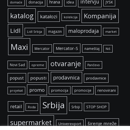
intervju
hrana
donacija
idea
JYSK
domaće
katalog
Kompanija
katalozi
kolekcija
Lidl
maloprodaja
magazin
Lidl Srbija
market
Maxi
Mercator-S
Mercator
nameštaj
Niš
otvaranje
Novi Sad
opreme
Pančevo
prodavnica
popust
popusti
prodavnice
promo
renovirani
promocija
promocije
projekat
Srbija
retail
Srbiji
STOP SHOP
Roda
supermarket
širenje mreže
Univerexport