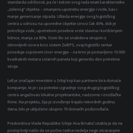
standarda održivosti, pa će i tokom svog rada imati karakteristike
„zelenog“ objekta – smanjenu upotrebu energije i vode, kao i
manje generisanje otpada. Ušteda energije ovog logističkog
centra u odnosu na uporedne objekte iznosi čak 45%, dok je
potrošnja vode, upotrebom posebne vrste slavina i korišćenjem
kišnice, manja za 80%. Osim što se snabdeva strujom iz
obnovljivih izvora kroz sistem ZelEPS, ovaj logistički centar
poseduje sopstveni izvor energije – na krov je postavljeno 10.000
kvadratnih metara solarnih panela koji generišu deo potrebne
struje.
Lidl je značajan investitor u Srbiji koji kao partnere bira domaće
kompanije, te je i za potrebe izgradnje svog drugog logističkog
centra angažovao lokalne projektantske, nadzorne i izvođačke
firme. Na projektu, čija je izvođenje trajalo rekordnih godinu
dana, bilo je uključeno ukupno 70 domaćih podizvođača.
Predsednica Vlade Republike Srbije Ana Brnabić istakla je da ne
postoji bolji način da se počne radna nedelja nego otvaranjem