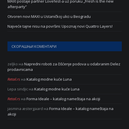
MAXI postaje partner Lovefest-a uz poruku „Fresh is the new
afterparty“
Otvoren novi MAXI u Ustaničkoj ulici u Beogradu
Najveće tajne nisu na površini: Upoznaj novi Quattro Layers!
СКОРАШЊИ КОМЕНТАРИ
zeljko
на
Napredni roboti za čišćenje podova u odabranim Delez
prodavnicama
Retail.rs
на
Katalog modne kuće Luna
Lepa sindjic
на
Katalog modne kuće Luna
Retail.rs
на
Forma Ideale – katalog nameštaja na akciji
jasmina æstergaard
на
Forma Ideale – katalog nameštaja na
akciji