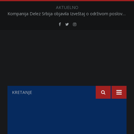
AKTUELNO
Kompanija Delez Srbija objavila Izveštaj o održivom poslovanju za 2025. godinu Briga o zajednici kroz program „Hrana za sve“ i edukaciju učenika
Retail
Retail
Retail
Serbia
Serbia
Serbia
Facebook
Twitter
Instagram
KRETANJE