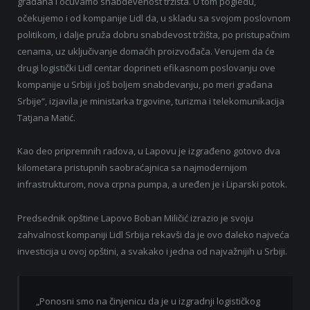
građana i očuvamo snabdevenost tržišta. U tom pogledu,
očekujemo i od kompanije Lidl da, u skladu sa svojom poslovnom
politikom, i dalje pruža dobru snabdevost tržišta, po pristupačnim
cenama, uz uključivanje domaćih proizvođača. Verujem da će
drugi logistički Lidl centar doprineti efikasnom poslovanju ove
kompanije u Srbiji i još boljem snabdevanju, po meri građana
Srbije“, izjavila je ministarka trgovine, turizma i telekomunikacija
Tatjana Matić.
Kao deo pripremnih radova, u Lapovu je izgrađeno gotovo dva
kilometara pristupnih saobraćajnica sa najmodernijom
infrastrukturom, nova crpna pumpa, a uređen je i Liparski potok.
Predsednik opštine Lapovo Boban Miličić izrazio je svoju
zahvalnost kompaniji Lidl Srbija rekavši da je ovo daleko najveća
investicija u ovoj opštini, a svakako i jedna od najvažnijih u Srbiji.
„Ponosni smo na činjenicu da je u izgradnji logističkog