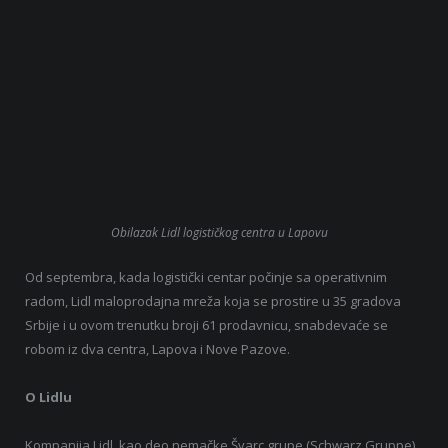
Obilazak Lidl logističkog centra u Lapovu
Od septembra, kada logistički centar počinje sa operativnim
radom, Lidl maloprodajna mreža koja se prostire u 35 gradova
Srbije i u ovom trenutku broji 61 prodavnicu, snabdevaće se
robom iz dva centra, Lapova i Nove Pazove.
O Lidlu
Kompanija Lidl, kao deo nemačke Švarc grupe (Schwarz Gruppe),