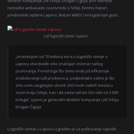
direktor kompanije Lidl Srbija, Dragan Čigoja, prvi sekretar
nemačke ambasade za privredu u Srbiji, Dennis Kaiser,
predsednik opštine Lapovo, Boban Miličić i mnogobrojni gosti.
Lidl logistički centar Lapovo
„Investicijom od 70 miliona evra u logistički centar u
Lapovu obezbedili smo značajan oslonac našeg
poslovanja. Pored toga što ćemo imati još efikasnije
snabdevanje Lidl prodavnica, podjednako važno je što
smo ovim ulaganjem otvorili 250 novih radnih mesta u
ovom kraju Srbije, kao i da sada naš tim čini više od 3.000
kolega“, izjavio je generalni direktor kompanije Lidl Srbija
Dragan Čigoja.
Logistički centar u Lapovu izgrađen je uz poštovanje najviših