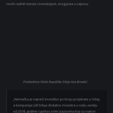
novih radnih mesta i investicijom, ovog puta u Lapovu.
Predsednica Vlade Republike Srbije Ana Brnabić
„Nemačka je najveći investitor po broju projekata u Srbiji,
a kompanija Lidl Srbija dodatno investira u našu zemlju
od 2018. godine i uprkos svim izazovima koji su nakon