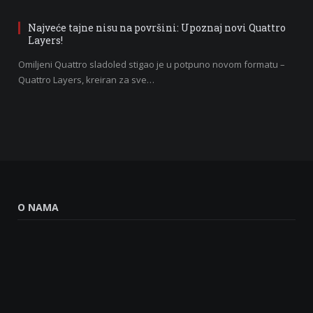
Najveće tajne nisu na površini: Upoznaj novi Quattro
Layers!
Omiljeni Quattro sladoled stigao je u potpuno novom formatu –
Quattro Layers, kreiran za sve…
O NAMA