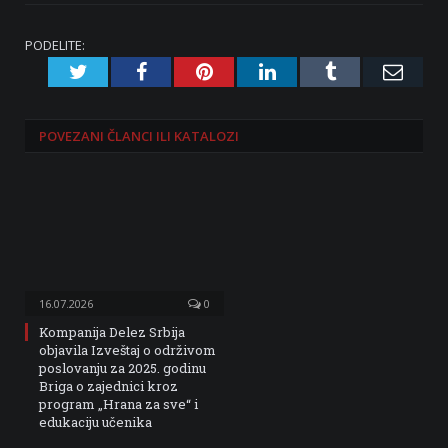
PODELITE:
Twitter
Facebook
Pinterest
LinkedIn
Tumblr
Emai
POVEZANI
ČLANCI ILI KATALOZI
16.07.2026
0
Kompanija Delez Srbija
objavila Izveštaj o održivom
poslovanju za 2025. godinu
Briga o zajednici kroz
program „Hrana za sve“ i
edukaciju učenika