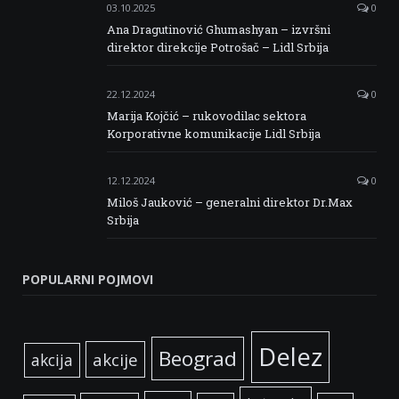
03.10.2025
0
Ana Dragutinović Ghumashyan – izvršni
direktor direkcije Potrošač – Lidl Srbija
22.12.2024
0
Marija Kojčić – rukovodilac sektora
Korporativne komunikacije Lidl Srbija
12.12.2024
0
Miloš Jauković – generalni direktor Dr.Max
Srbija
POPULARNI POJMOVI
Delez
Beograd
akcije
akcija