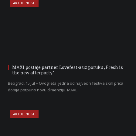
AKTUELNOSTI
MAXI postaje partner Lovefest-a uz poruku „Fresh is
the new afterparty“
Beograd, 15.jul – Ovog leta, jedna od najvećih festivalskih priča
dobija potpuno novu dimenziju. MAXI…
AKTUELNOSTI