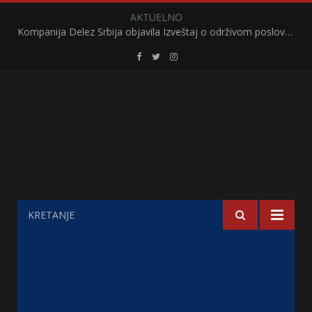
AKTUELNO
Kompanija Delez Srbija objavila Izveštaj o održivom poslovanju za 2025. godinu Briga o zajednici kroz program „Hrana za sve“ i edukaciju učenika
Retail
Retail
Retail
Serbia
Serbia
Serbia
Facebook
Twitter
Instagram
KRETANJE