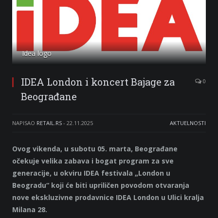
Idea logo
IDEA London i koncert Bajage za
0
Beograđane
NAPISAO
RETAIL.RS
-
22.11.2025
AKTUELNOSTI
Ovog vikenda, u subotu 05. marta, Beograđane
očekuje velika zabava i bogat program za sve
generacije, u okviru IDEA festivala „London u
Beogradu“ koji će biti upriličen povodom otvaranja
nove ekskluzivne prodavnice IDEA London u Ulici kralja
Milana 28.