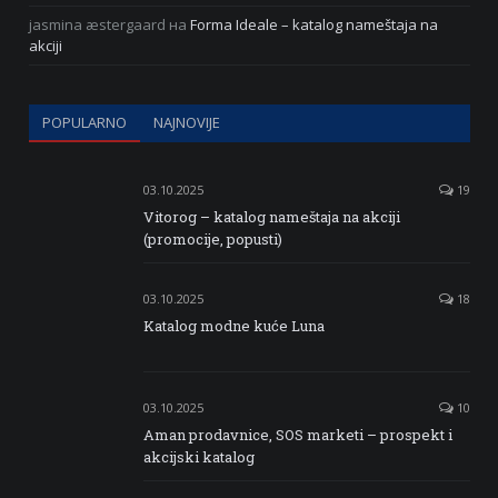
jasmina æstergaard
на
Forma Ideale – katalog nameštaja na
akciji
POPULARNO
NAJNOVIJE
03.10.2025
19
Vitorog – katalog nameštaja na akciji
(promocije, popusti)
03.10.2025
18
Katalog modne kuće Luna
03.10.2025
10
Aman prodavnice, SOS marketi – prospekt i
akcijski katalog