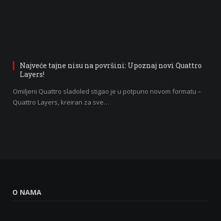
Najveće tajne nisu na površini: Upoznaj novi Quattro
Layers!
Omiljeni Quattro sladoled stigao je u potpuno novom formatu –
Quattro Layers, kreiran za sve…
O NAMA