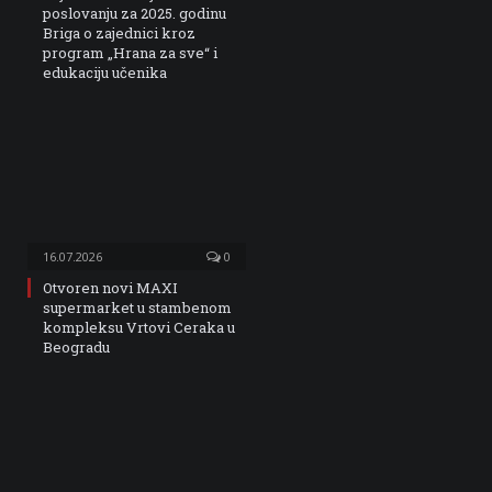
poslovanju za 2025. godinu
Briga o zajednici kroz
program „Hrana za sve“ i
edukaciju učenika
16.07.2026
0
Otvoren novi MAXI
supermarket u stambenom
kompleksu Vrtovi Ceraka u
Beogradu