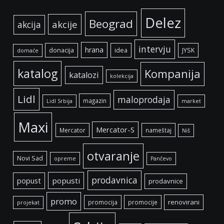
Delez
Beograd
akcije
akcija
intervju
hrana
donacija
idea
JYSK
domaće
katalog
Kompanija
katalozi
kolekcija
Lidl
maloprodaja
magazin
Lidl Srbija
market
Maxi
Mercator-S
Mercator
nameštaj
Niš
otvaranje
Novi Sad
opreme
Pančevo
prodavnica
popust
popusti
prodavnice
promo
renovirani
promocija
promocije
projekat