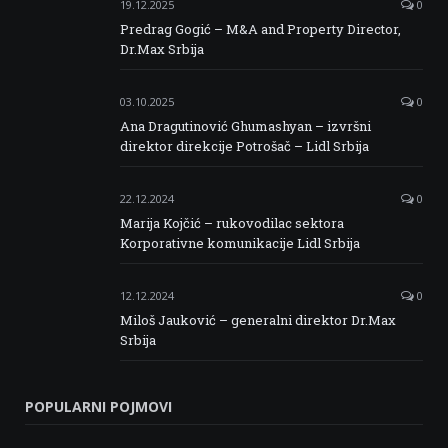
19.12.2025
0
Predrag Gogić – M&A and Property Director,
Dr.Max Srbija
03.10.2025
0
Ana Dragutinović Ghumashyan – izvršni
direktor direkcije Potrošač – Lidl Srbija
22.12.2024
0
Marija Kojčić – rukovodilac sektora
Korporativne komunikacije Lidl Srbija
12.12.2024
0
Miloš Jauković – generalni direktor Dr.Max
Srbija
POPULARNI POJMOVI