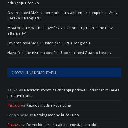
edukaciju učenika
Otvoren novi MAXI supermarket u stambenom kompleksu Vrtovi
Ceraka u Beogradu
MAXI postaje partner Lovefest-a uz poruku „Fresh is the new
afterparty“
Otvoren novi MAXI u Ustaničkoj ulici u Beogradu
Najveće tajne nisu na površini: Upoznaj novi Quattro Layers!
СКОРАШЊИ КОМЕНТАРИ
zeljko
на
Napredni roboti za čišćenje podova u odabranim Delez
prodavnicama
Retail.rs
на
Katalog modne kuće Luna
Lepa sindjic
на
Katalog modne kuće Luna
Retail.rs
на
Forma Ideale – katalog nameštaja na akciji