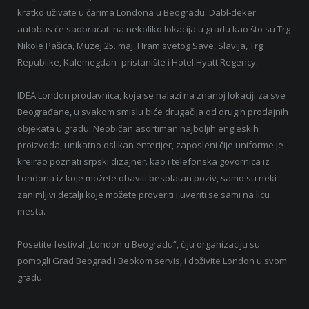
kratko uživate u čarima Londona u Beogradu. Dabl-deker
autobus će saobraćati na nekoliko lokacija u gradu kao što su Trg
Nikole Pašića, Muzej 25. maj, Hram svetog Save, Slavija, Trg
Republike, Kalemegdan- pristanište i Hotel Hyatt Regency.
IDEA London prodavnica, koja se nalazi na znanoj lokaciji za sve
Beograđane, u svakom smislu biće drugačija od drugih prodajnih
objekata u gradu. Neobičan asortiman najboljih engleskih
proizvoda, unikatno oslikan enterijer, zaposleni čije uniforme je
kreirao poznati srpski dizajner. kao i telefonska govornica iz
Londona iz koje možete obaviti besplatan poziv, samo su neki
zanimljivi detalji koje možete proveriti i uveriti se sami na licu
mesta.
Posetite festival „London u Beogradu“, čiju organizaciju su
pomogli Grad Beograd i Beokom servis, i doživite London u svom
gradu.