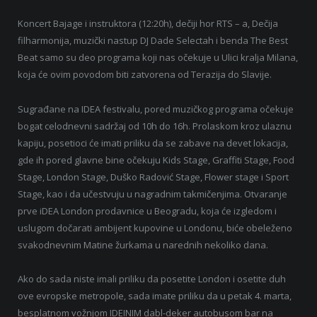
Koncert Bajage i instruktora (12:20h), dečiji hor RTS – a, Dečija
filharmonija, muzički nastup DJ Dade Selectah i benda The Best
Beat samo su deo programa koji nas očekuje u Ulici kralja Milana,
koja će ovim povodom biti zatvorena od Terazija do Slavije.
Sugrađane na IDEA festivalu, pored muzičkog programa očekuje
bogat celodnevni sadržaj od 10h do 16h. Prolaskom kroz ulaznu
kapiju, posetioci će imati priliku da se zabave na devet lokacija,
gde ih pored glavne bine očekuju Kids Stage, Graffiti Stage, Food
Stage, London Stage, Duško Radović Stage, Flower stage i Sport
Stage, kao i da učestvuju u nagradnim takmičenjima. Otvaranje
prve iDEA London prodavnice u Beogradu, koja će izgledom i
uslugom dočarati ambijent kupovine u Londonu, biće obeleženo
svakodnevnim Matine žurkama u narednih nekoliko dana.
Ako do sada niste imali priliku da posetite London i osetite duh
ove evropske metropole, sada imate priliku da u petak 4. marta,
besplatnom vožnjom IDEINIM dabl-deker autobusom bar na