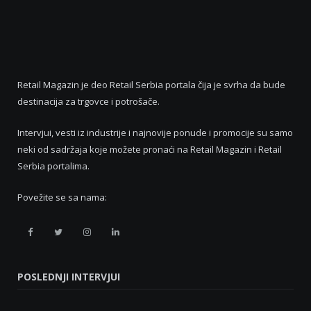
Retail Magazin je deo Retail Serbia portala čija je svrha da bude
destinacija za trgovce i potrošače.
Intervjui, vesti iz industrije i najnovije ponude i promocije su samo
neki od sadržaja koje možete pronaći na Retail Magazin i Retail
Serbia portalima.
Povežite se sa nama:
Retail
Retail
Retail
Retail
Serbia
Serbia
Serbia
Serbia
POSLEDNJI INTERVJUI
Facebook
Twitter
Instagram
Linkedin