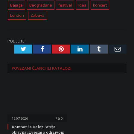
Bajage
Beograđane
festival
idea
koncert
London
Zabava
PODELITE:
Twitter
Facebook
Pinterest
LinkedIn
Tumblr
Emai
POVEZANI
ČLANCI ILI KATALOZI
16.07.2026
0
Kompanija Delez Srbija
objavila Izveštaj o održivom