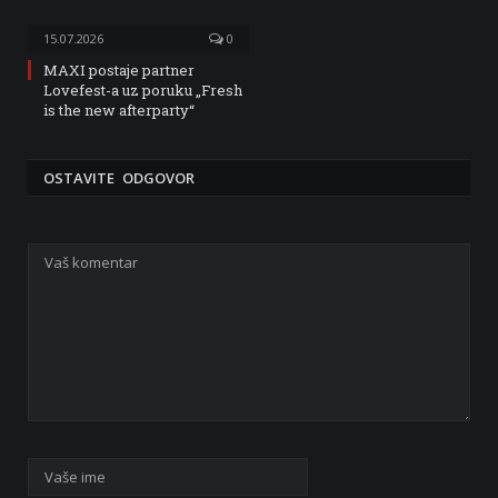
15.07.2026
0
MAXI postaje partner
Lovefest-a uz poruku „Fresh
is the new afterparty“
OSTAVITE ODGOVOR