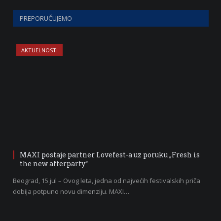
PREPORUČUJEMO
AKTUELNOSTI
MAXI postaje partner Lovefest-a uz poruku „Fresh is
the new afterparty“
Beograd, 15.jul – Ovog leta, jedna od najvećih festivalskih priča
dobija potpuno novu dimenziju. MAXI…