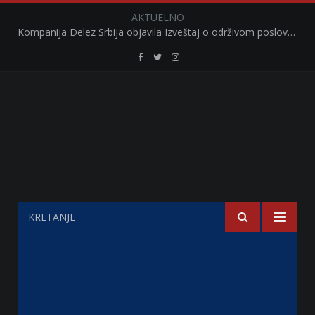
AKTUELNO
Kompanija Delez Srbija objavila Izveštaj o održivom poslovanju za 2025. godinu Briga o zajednici kroz program „Hrana za sve“ i edukaciju učenika
Retail
Retail
Retail
Serbia
Serbia
Serbia
Facebook
Twitter
Instagram
KRETANJE