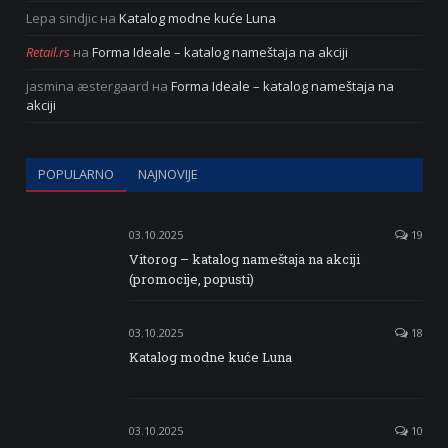
Lepa sindjic
на
Katalog modne kuće Luna
Retail.rs
на
Forma Ideale – katalog nameštaja na akciji
jasmina æstergaard
на
Forma Ideale – katalog nameštaja na
akciji
POPULARNO
NAJNOVIJE
03.10.2025
19
Vitorog – katalog nameštaja na akciji
(promocije, popusti)
03.10.2025
18
Katalog modne kuće Luna
03.10.2025
10