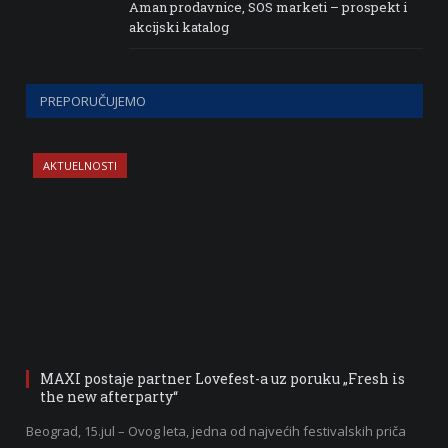
Aman prodavnice, SOS marketi – prospekt i
akcijski katalog
PREPORUČUJEMO
AKTUELNOSTI
MAXI postaje partner Lovefest-a uz poruku „Fresh is
the new afterparty“
Beograd, 15.jul – Ovog leta, jedna od najvećih festivalskih priča