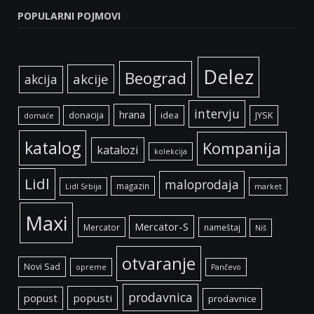
POPULARNI POJMOVI
Delez
Beograd
akcije
akcija
intervju
hrana
donacija
idea
JYSK
domaće
katalog
Kompanija
katalozi
kolekcija
Lidl
maloprodaja
magazin
Lidl Srbija
market
Maxi
Mercator-S
Mercator
nameštaj
Niš
otvaranje
Novi Sad
opreme
Pančevo
prodavnica
popust
popusti
prodavnice