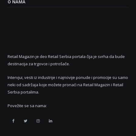
O NAMA
Retail Magazin je deo Retail Serbia portala čija je svrha da bude
destinacija za trgovce i potrošače.
Intervjui, vesti iz industrije i najnovije ponude i promocije su samo
neki od sadržaja koje možete pronaći na Retail Magazin i Retail
Serbia portalima.
Povežite se sa nama:
Retail
Retail
Retail
Retail
Serbia
Serbia
Serbia
Serbia