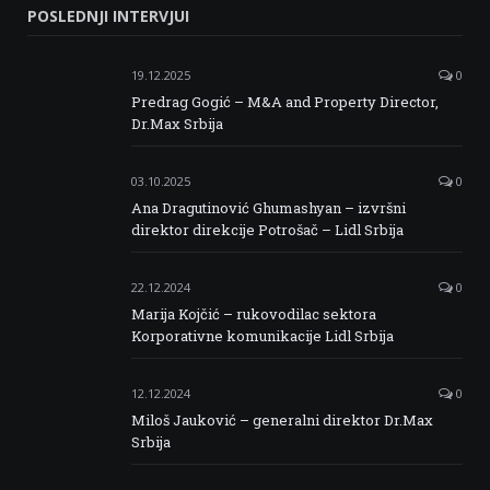
POSLEDNJI INTERVJUI
Facebook
Twitter
Instagram
Linkedin
19.12.2025
0
Predrag Gogić – M&A and Property Director,
Dr.Max Srbija
03.10.2025
0
Ana Dragutinović Ghumashyan – izvršni
direktor direkcije Potrošač – Lidl Srbija
22.12.2024
0
Marija Kojčić – rukovodilac sektora
Korporativne komunikacije Lidl Srbija
12.12.2024
0
Miloš Jauković – generalni direktor Dr.Max
Srbija