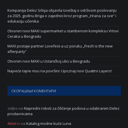
Kompanija Delez Srbija objavila Izveštaj o održivom poslovanju
za 2025. godinu Briga o zajednici kroz program „Hrana za sve“ i
edukaciju učenika
Otvoren novi MAXI supermarket u stambenom kompleksu Vrtovi
Ceraka u Beogradu
MAXI postaje partner Lovefest-a uz poruku „Fresh is the new
afterparty“
Otvoren novi MAXI u Ustaničkoj ulici u Beogradu
Najveće tajne nisu na površini: Upoznaj novi Quattro Layers!
СКОРАШЊИ КОМЕНТАРИ
zeljko
на
Napredni roboti za čišćenje podova u odabranim Delez
prodavnicama
Retail.rs
на
Katalog modne kuće Luna