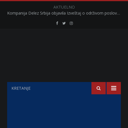
AKTUELNO
Kompanija Delez Srbija objavila Izveštaj o održivom poslovanju za 2025. godinu Briga o zajednici kroz program „Hrana za sve“ i edukaciju učenika
Retail
Retail
Retail
Serbia
Serbia
Serbia
Facebook
Twitter
Instagram
KRETANJE