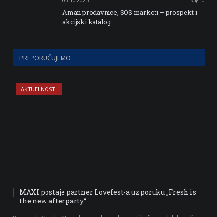
03.10.2025
10
Aman prodavnice, SOS marketi – prospekt i
akcijski katalog
PREPORUČUJEMO
AKTUELNOSTI
MAXI postaje partner Lovefest-a uz poruku „Fresh is
the new afterparty“