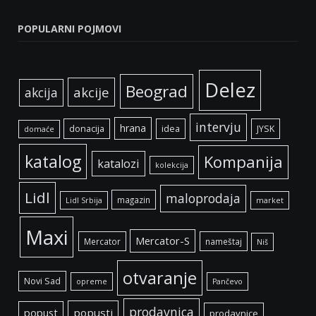
POPULARNI POJMOVI
Delez
Beograd
akcije
akcija
intervju
hrana
donacija
idea
JYSK
domaće
katalog
Kompanija
katalozi
kolekcija
Lidl
maloprodaja
magazin
Lidl Srbija
market
Maxi
Mercator-S
Mercator
nameštaj
Niš
otvaranje
Novi Sad
opreme
Pančevo
prodavnica
popust
popusti
prodavnice