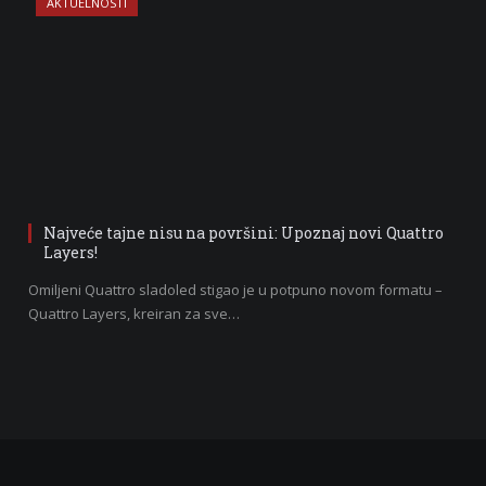
AKTUELNOSTI
Najveće tajne nisu na površini: Upoznaj novi Quattro
Layers!
Omiljeni Quattro sladoled stigao je u potpuno novom formatu –
Quattro Layers, kreiran za sve…