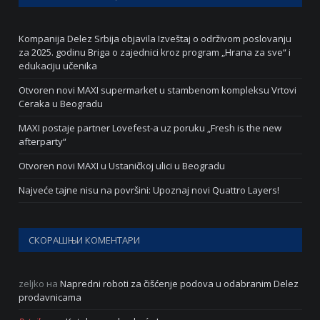
Kompanija Delez Srbija objavila Izveštaj o održivom poslovanju
za 2025. godinu Briga o zajednici kroz program „Hrana za sve“ i
edukaciju učenika
Otvoren novi MAXI supermarket u stambenom kompleksu Vrtovi
Ceraka u Beogradu
MAXI postaje partner Lovefest-a uz poruku „Fresh is the new
afterparty“
Otvoren novi MAXI u Ustaničkoj ulici u Beogradu
Najveće tajne nisu na površini: Upoznaj novi Quattro Layers!
СКОРАШЊИ КОМЕНТАРИ
zeljko
на
Napredni roboti za čišćenje podova u odabranim Delez
prodavnicama