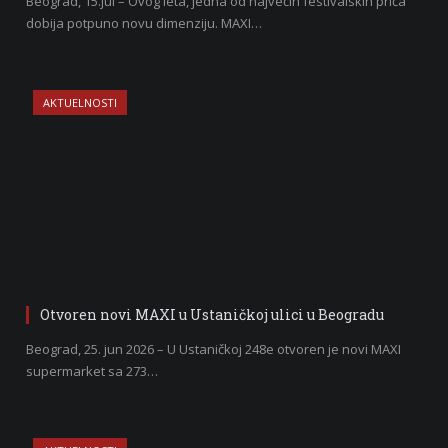
Beograd, 15.jul – Ovog leta, jedna od najvećih festivalskih priča
dobija potpuno novu dimenziju. MAXI…
AKTUELNOSTI
Otvoren novi MAXI u Ustaničkoj ulici u Beogradu
Beograd, 25. jun 2026 – U Ustaničkoj 248e otvoren je novi MAXI
supermarket sa 273…