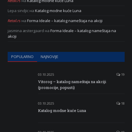
Retail.rs
на
Katalog modne kuće Luna
Lepa sindjic
на
Katalog modne kuće Luna
Retail.rs
на
Forma Ideale – katalog nameštaja na akciji
jasmina æstergaard
на
Forma Ideale – katalog nameštaja na
akciji
POPULARNO
NAJNOVIJE
03.10.2025
19
Vitorog – katalog nameštaja na akciji
(promocije, popusti)
03.10.2025
18
Katalog modne kuće Luna