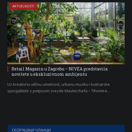
AKTUELNOSTI
Retail Magazin u Zagrebu – NIVEA predstavila
novitete u ekskluzivnom ambijentu
Uz kreativnu uličnu umetnost, urbanu muziku i kulinarske
specijalitete s potpisom zvezde Masterchefa – Tihomira…
СКОРАШЊИ ЧЛАНЦИ