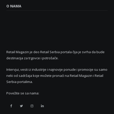
O NAMA
Retail Magazin je deo Retail Serbia portala čija je svrha da bude
destinacija za trgovce i potrošače.
Intervjui, vesti iz industrije i najnovije ponude i promocije su samo
neki od sadržaja koje možete pronaći na Retail Magazin i Retail
Serbia portalima.
Povežite se sa nama:
Retail
Retail
Retail
Retail