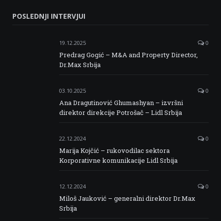
Serbia
Serbia
Serbia
Serbia
POSLEDNJI INTERVJUI
Facebook
Twitter
Instagram
Linkedin
19.12.2025
0
Predrag Gogić – M&A and Property Director,
Dr.Max Srbija
03.10.2025
0
Ana Dragutinović Ghumashyan – izvršni
direktor direkcije Potrošač – Lidl Srbija
22.12.2024
0
Marija Kojčić – rukovodilac sektora
Korporativne komunikacije Lidl Srbija
12.12.2024
0
Miloš Jauković – generalni direktor Dr.Max
Srbija