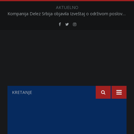
AKTUELNO
Kompanija Delez Srbija objavila Izveštaj o održivom poslovanju za 2025. godinu Briga o zajednici kroz program „Hrana za sve“ i edukaciju učenika
Retail
Retail
Retail
Serbia
Serbia
Serbia
Facebook
Twitter
Instagram
KRETANJE