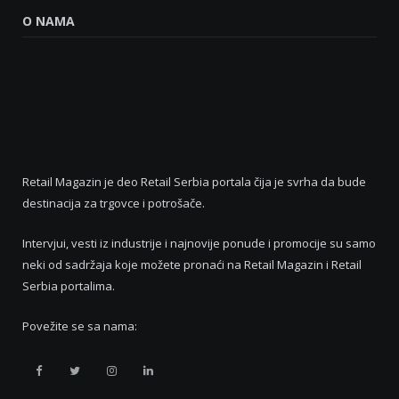
O NAMA
Retail Magazin je deo Retail Serbia portala čija je svrha da bude
destinacija za trgovce i potrošače.
Intervjui, vesti iz industrije i najnovije ponude i promocije su samo
neki od sadržaja koje možete pronaći na Retail Magazin i Retail
Serbia portalima.
Povežite se sa nama:
Retail
Retail
Retail
Retail