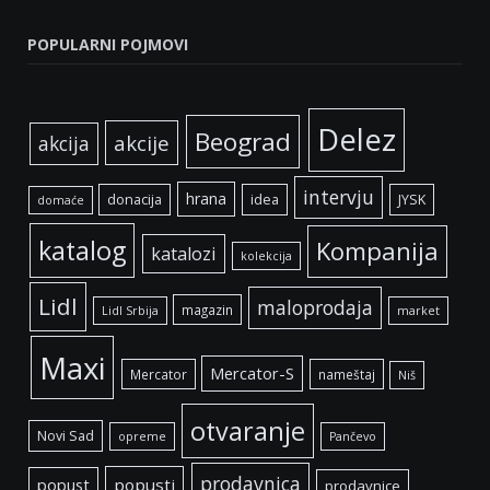
POPULARNI POJMOVI
Delez
Beograd
akcije
akcija
intervju
hrana
donacija
idea
JYSK
domaće
katalog
Kompanija
katalozi
kolekcija
Lidl
maloprodaja
magazin
Lidl Srbija
market
Maxi
Mercator-S
Mercator
nameštaj
Niš
otvaranje
Novi Sad
opreme
Pančevo
prodavnica
popust
popusti
prodavnice