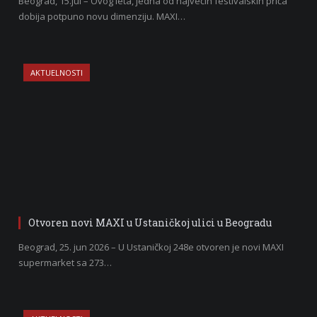
Beograd, 15.jul – Ovog leta, jedna od najvećih festivalskih priča
dobija potpuno novu dimenziju. MAXI…
AKTUELNOSTI
Otvoren novi MAXI u Ustaničkoj ulici u Beogradu
Beograd, 25. jun 2026 – U Ustaničkoj 248e otvoren je novi MAXI
supermarket sa 273…