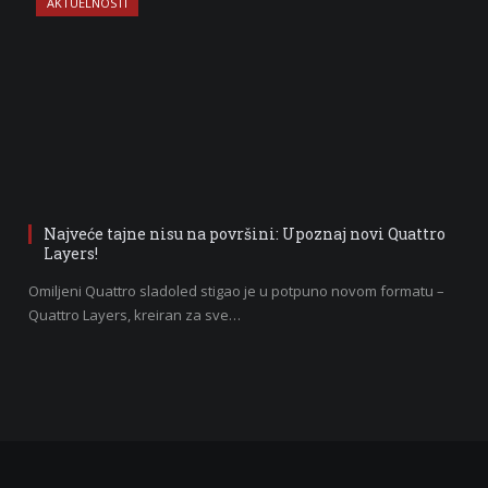
AKTUELNOSTI
Najveće tajne nisu na površini: Upoznaj novi Quattro
Layers!
Omiljeni Quattro sladoled stigao je u potpuno novom formatu –
Quattro Layers, kreiran za sve…