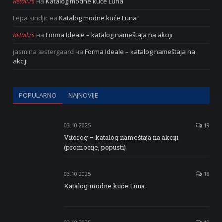
Retail.rs
на
Katalog modne kuće Luna
Lepa sindjic
на
Katalog modne kuće Luna
Retail.rs
на
Forma Ideale – katalog nameštaja na akciji
jasmina æstergaard
на
Forma Ideale – katalog nameštaja na
akciji
POPULARNO
NAJNOVIJE
03.10.2025
19
Vitorog – katalog nameštaja na akciji
(promocije, popusti)
03.10.2025
18
Katalog modne kuće Luna