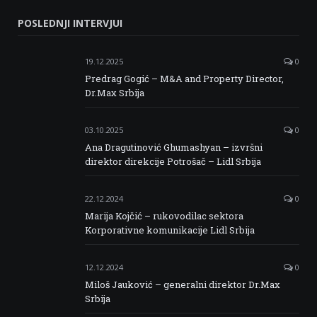
Serbia
Serbia
Serbia
Serbia
POSLEDNJI INTERVJUI
Facebook
Twitter
Instagram
Linkedin
19.12.2025
0
Predrag Gogić – M&A and Property Director,
Dr.Max Srbija
03.10.2025
0
Ana Dragutinović Ghumashyan – izvršni
direktor direkcije Potrošač – Lidl Srbija
22.12.2024
0
Marija Kojčić – rukovodilac sektora
Korporativne komunikacije Lidl Srbija
12.12.2024
0
Miloš Jauković – generalni direktor Dr.Max
Srbija