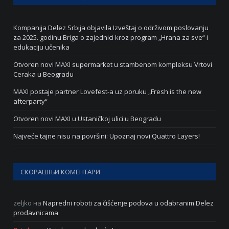
Kompanija Delez Srbija objavila Izveštaj o održivom poslovanju
za 2025. godinu Briga o zajednici kroz program „Hrana za sve“ i
edukaciju učenika
Otvoren novi MAXI supermarket u stambenom kompleksu Vrtovi
Ceraka u Beogradu
MAXI postaje partner Lovefest-a uz poruku „Fresh is the new
afterparty“
Otvoren novi MAXI u Ustaničkoj ulici u Beogradu
Najveće tajne nisu na površini: Upoznaj novi Quattro Layers!
СКОРАШЊИ КОМЕНТАРИ
zeljko
на
Napredni roboti za čišćenje podova u odabranim Delez
prodavnicama