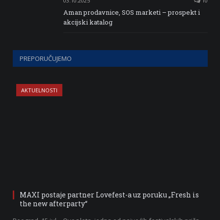
03.10.2025
10
Aman prodavnice, SOS marketi – prospekt i
akcijski katalog
PREPORUČUJEMO
AKTUELNOSTI
MAXI postaje partner Lovefest-a uz poruku „Fresh is
the new afterparty“