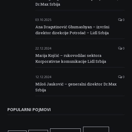
Dr.Max Srbija
03.10.2025
0
Ana Dragutinović Ghumashyan – izvršni
direktor direkcije Potrošač – Lidl Srbija
22.12.2024
0
Marija Kojčić – rukovodilac sektora
Korporativne komunikacije Lidl Srbija
12.12.2024
0
Miloš Jauković – generalni direktor Dr.Max
Srbija
POPULARNI POJMOVI