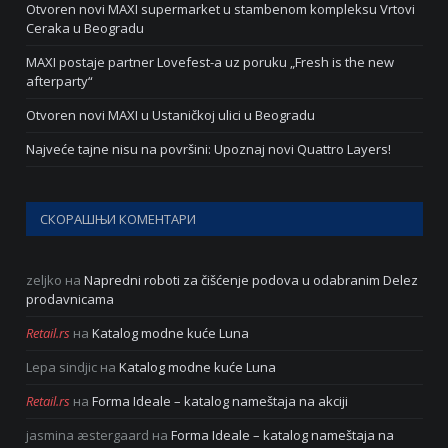
Otvoren novi MAXI supermarket u stambenom kompleksu Vrtovi
Ceraka u Beogradu
MAXI postaje partner Lovefest-a uz poruku „Fresh is the new
afterparty“
Otvoren novi MAXI u Ustaničkoj ulici u Beogradu
Najveće tajne nisu na površini: Upoznaj novi Quattro Layers!
СКОРАШЊИ КОМЕНТАРИ
zeljko
на
Napredni roboti za čišćenje podova u odabranim Delez
prodavnicama
Retail.rs
на
Katalog modne kuće Luna
Lepa sindjic
на
Katalog modne kuće Luna
Retail.rs
на
Forma Ideale – katalog nameštaja na akciji
jasmina æstergaard
на
Forma Ideale – katalog nameštaja na