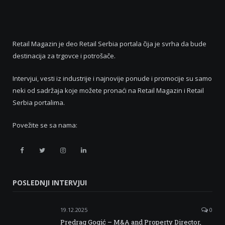
Retail Magazin je deo Retail Serbia portala čija je svrha da bude
destinacija za trgovce i potrošače.
Intervjui, vesti iz industrije i najnovije ponude i promocije su samo
neki od sadržaja koje možete pronaći na Retail Magazin i Retail
Serbia portalima.
Povežite se sa nama:
Retail
Retail
Retail
Retail
Serbia
Serbia
Serbia
Serbia
POSLEDNJI INTERVJUI
Facebook
Twitter
Instagram
Linkedin
19.12.2025
0
Predrag Gogić – M&A and Property Director,