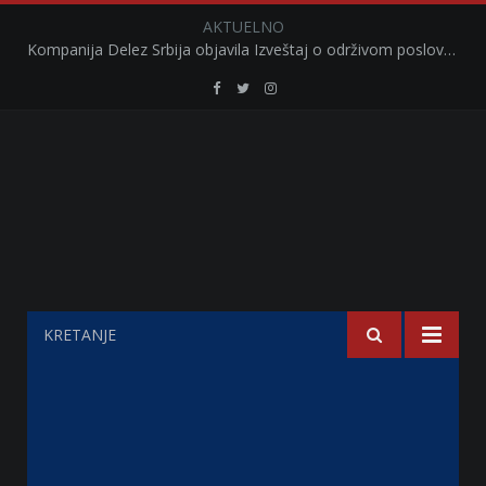
AKTUELNO
Kompanija Delez Srbija objavila Izveštaj o održivom poslovanju za 2025. godinu Briga o zajednici kroz program „Hrana za sve“ i edukaciju učenika
Retail
Retail
Retail
Serbia
Serbia
Serbia
Facebook
Twitter
Instagram
KRETANJE