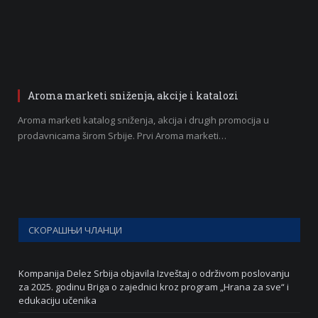
Aroma marketi sniženja, akcije i katalozi
Aroma marketi katalog sniženja, akcija i drugih promocija u
prodavnicama širom Srbije. Prvi Aroma marketi…
СКОРАШЊИ ЧЛАНЦИ
Kompanija Delez Srbija objavila Izveštaj o održivom poslovanju
za 2025. godinu Briga o zajednici kroz program „Hrana za sve“ i
edukaciju učenika