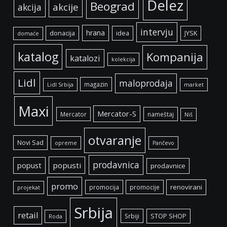
Delez
Beograd
akcije
akcija
intervju
hrana
donacija
idea
JYSK
domaće
katalog
Kompanija
katalozi
kolekcija
Lidl
maloprodaja
magazin
Lidl Srbija
market
Maxi
Mercator-S
Mercator
nameštaj
Niš
otvaranje
Novi Sad
opreme
Pančevo
prodavnica
popust
popusti
prodavnice
promo
renovirani
promocija
promocije
projekat
Srbija
retail
Srbiji
STOP SHOP
Roda