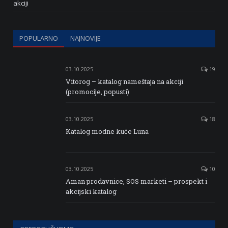
akciji
POPULARNO
NAJNOVIJE
03.10.2025
19
Vitorog – katalog nameštaja na akciji
(promocije, popusti)
03.10.2025
18
Katalog modne kuće Luna
03.10.2025
10
Aman prodavnice, SOS marketi – prospekt i
akcijski katalog