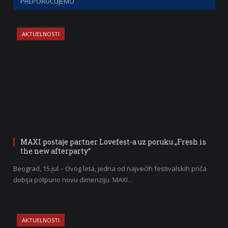
PREPORUČUJEMO
AKTUELNOSTI
MAXI postaje partner Lovefest-a uz poruku „Fresh is
the new afterparty“
Beograd, 15.jul – Ovog leta, jedna od najvećih festivalskih priča
dobija potpuno novu dimenziju. MAXI…
AKTUELNOSTI