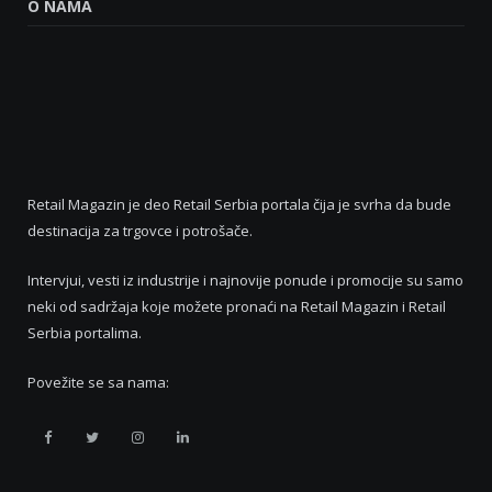
O NAMA
Retail Magazin je deo Retail Serbia portala čija je svrha da bude
destinacija za trgovce i potrošače.
Intervjui, vesti iz industrije i najnovije ponude i promocije su samo
neki od sadržaja koje možete pronaći na Retail Magazin i Retail
Serbia portalima.
Povežite se sa nama:
Retail
Retail
Retail
Retail
Serbia
Serbia
Serbia
Serbia