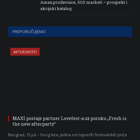
Aman prodavnice, SOS marketi – prospekt i
akcijski katalog
PREPORUČUJEMO
AKTUELNOSTI
MAXI postaje partner Lovefest-a uz poruku „Fresh is
the new afterparty“
Beograd, 15.jul – Ovog leta, jedna od najvećih festivalskih priča