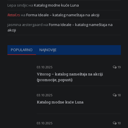
Lepa sindjic
на
Katalog modne kuće Luna
Retail.rs
на
Forma Ideale – katalog nameštaja na akciji
jasmina æstergaard
на
Forma Ideale – katalog nameštaja na
akciji
POPULARNO
NAJNOVIJE
03.10.2025
19
Vitorog – katalog nameštaja na akciji
(promocije, popusti)
03.10.2025
18
Katalog modne kuće Luna
03.10.2025
10