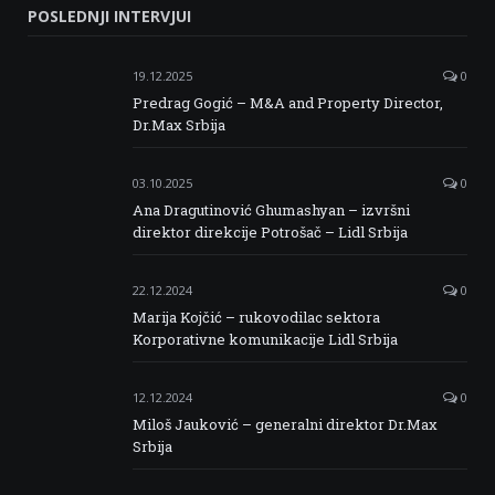
POSLEDNJI INTERVJUI
Facebook
Twitter
Instagram
Linkedin
19.12.2025
0
Predrag Gogić – M&A and Property Director,
Dr.Max Srbija
03.10.2025
0
Ana Dragutinović Ghumashyan – izvršni
direktor direkcije Potrošač – Lidl Srbija
22.12.2024
0
Marija Kojčić – rukovodilac sektora
Korporativne komunikacije Lidl Srbija
12.12.2024
0
Miloš Jauković – generalni direktor Dr.Max
Srbija