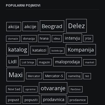
POPULARNI POJMOVI
Delez
Beograd
akcije
akcija
intervju
hrana
donacija
idea
JYSK
domaće
katalog
Kompanija
katalozi
kolekcija
Lidl
maloprodaja
magazin
Lidl Srbija
market
Maxi
Mercator-S
Mercator
nameštaj
Niš
otvaranje
Novi Sad
opreme
Pančevo
prodavnica
popust
popusti
prodavnice