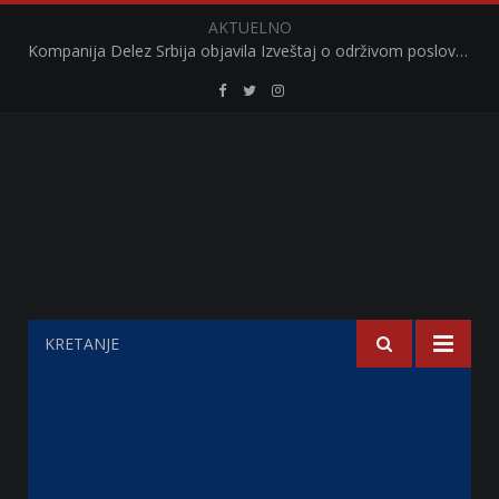
AKTUELNO
Kompanija Delez Srbija objavila Izveštaj o održivom poslovanju za 2025. godinu Briga o zajednici kroz program „Hrana za sve“ i edukaciju učenika
Retail
Retail
Retail
Serbia
Serbia
Serbia
Facebook
Twitter
Instagram
KRETANJE