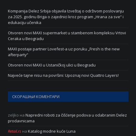
Kompanija Delez Srbija objavila Izveštaj o održivom poslovanju
za 2025. godinu Briga o zajednici kroz program „Hrana za sve“ i
edukaciju učenika
Otvoren novi MAXI supermarket u stambenom kompleksu Vrtovi
Ceraka u Beogradu
MAXI postaje partner Lovefest-a uz poruku „Fresh is the new
afterparty“
Otvoren novi MAXI u Ustaničkoj ulici u Beogradu
Najveće tajne nisu na površini: Upoznaj novi Quattro Layers!
СКОРАШЊИ КОМЕНТАРИ
zeljko
на
Napredni roboti za čišćenje podova u odabranim Delez
prodavnicama
Retail.rs
на
Katalog modne kuće Luna