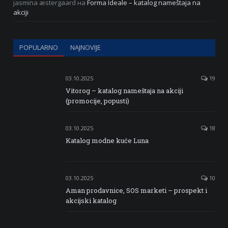
jasmina æstergaard
на
Forma Ideale – katalog nameštaja na
akciji
POPULARNO
NAJNOVIJE
03.10.2025
19
Vitorog – katalog nameštaja na akciji
(promocije, popusti)
03.10.2025
18
Katalog modne kuće Luna
03.10.2025
10
Aman prodavnice, SOS marketi – prospekt i
akcijski katalog