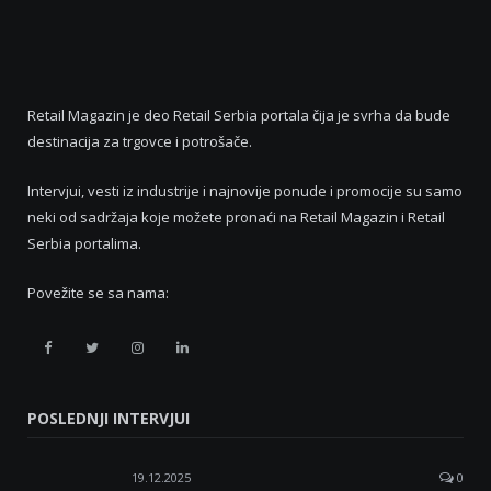
Retail Magazin je deo Retail Serbia portala čija je svrha da bude
destinacija za trgovce i potrošače.
Intervjui, vesti iz industrije i najnovije ponude i promocije su samo
neki od sadržaja koje možete pronaći na Retail Magazin i Retail
Serbia portalima.
Povežite se sa nama:
Retail
Retail
Retail
Retail
Serbia
Serbia
Serbia
Serbia
POSLEDNJI INTERVJUI
Facebook
Twitter
Instagram
Linkedin
19.12.2025
0