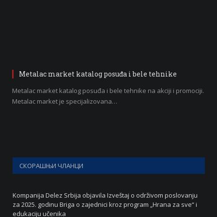
Metalac market katalog posuđa i bele tehnike
Metalac market katalog posuđa i bele tehnike na akciji i promociji.
Metalac market je specijalizovana…
СКОРАШЊИ ЧЛАНЦИ
Kompanija Delez Srbija objavila Izveštaj o održivom poslovanju
za 2025. godinu Briga o zajednici kroz program „Hrana za sve“ i
edukaciju učenika