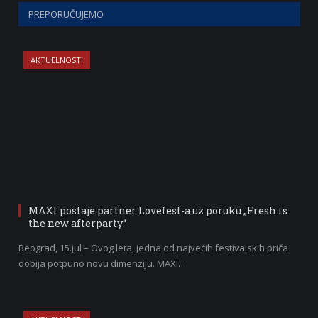
PREPORUČUJEMO
AKTUELNOSTI
MAXI postaje partner Lovefest-a uz poruku „Fresh is
the new afterparty“
Beograd, 15.jul – Ovog leta, jedna od najvećih festivalskih priča
dobija potpuno novu dimenziju. MAXI…