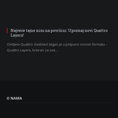
Najveće tajne nisu na površini: Upoznaj novi Quattro
Layers!
Omiljeni Quattro sladoled stigao je u potpuno novom formatu –
Quattro Layers, kreiran za sve…
O NAMA