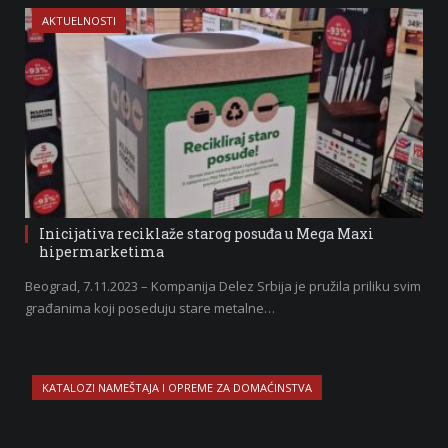
AKTUELNOSTI
Inicijativa reciklaže starog posuđa u Mega Maxi
hipermarketima
Beograd, 7.11.2023 – Kompanija Delez Srbija je pružila priliku svim
građanima koji poseduju stare metalne…
KATALOZI NAMEŠTAJA I OPREME ZA DOMAĆINSTVA