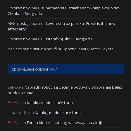
Otvoren novi MAXI supermarket u stambenom kompleksu Vrtovi
Ceraka u Beogradu
MAXI postaje partner Lovefest-a uz poruku „Fresh is the new
afterparty“
Otvoren novi MAXI u Ustaničkoj ulici u Beogradu
Najveće tajne nisu na površini: Upoznaj novi Quattro Layers!
СКОРАШЊИ КОМЕНТАРИ
zeljko
на
Napredni roboti za čišćenje podova u odabranim Delez
prodavnicama
Retail.rs
на
Katalog modne kuće Luna
Lepa sindjic
на
Katalog modne kuće Luna
Retail.rs
на
Forma Ideale – katalog nameštaja na akciji