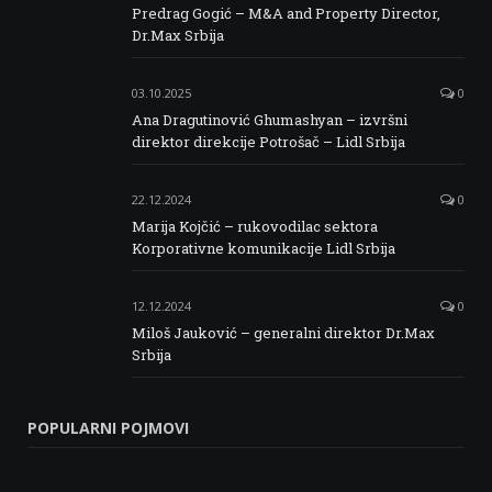
Predrag Gogić – M&A and Property Director,
Dr.Max Srbija
03.10.2025
0
Ana Dragutinović Ghumashyan – izvršni
direktor direkcije Potrošač – Lidl Srbija
22.12.2024
0
Marija Kojčić – rukovodilac sektora
Korporativne komunikacije Lidl Srbija
12.12.2024
0
Miloš Jauković – generalni direktor Dr.Max
Srbija
POPULARNI POJMOVI