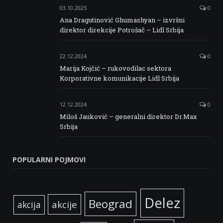
03.10.2025
0
Ana Dragutinović Ghumashyan – izvršni
direktor direkcije Potrošač – Lidl Srbija
22.12.2024
0
Marija Kojčić – rukovodilac sektora
Korporativne komunikacije Lidl Srbija
12.12.2024
0
Miloš Jauković – generalni direktor Dr.Max
Srbija
POPULARNI POJMOVI
Delez
Beograd
akcije
akcija