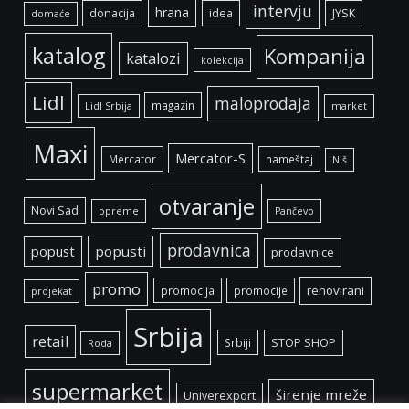
intervju
hrana
donacija
idea
JYSK
domaće
katalog
Kompanija
katalozi
kolekcija
Lidl
maloprodaja
magazin
Lidl Srbija
market
Maxi
Mercator-S
Mercator
nameštaj
Niš
otvaranje
Novi Sad
opreme
Pančevo
prodavnica
popust
popusti
prodavnice
promo
renovirani
promocija
promocije
projekat
Srbija
retail
Srbiji
STOP SHOP
Roda
supermarket
širenje mreže
Univerexport