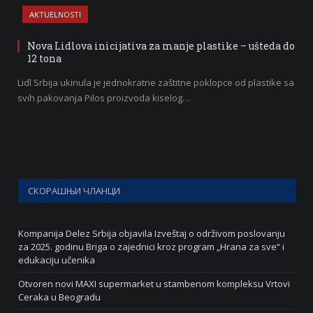
AKTUELNOSTI
Nova Lidlova inicijativa za manje plastike – ušteda do
12 tona
Lidl Srbija ukinula je jednokratne zaštitne poklopce od plastike sa
svih pakovanja Pilos proizvoda kiselog…
СКОРАШЊИ ЧЛАНЦИ
Kompanija Delez Srbija objavila Izveštaj o održivom poslovanju
za 2025. godinu Briga o zajednici kroz program „Hrana za sve“ i
edukaciju učenika
Otvoren novi MAXI supermarket u stambenom kompleksu Vrtovi
Ceraka u Beogradu