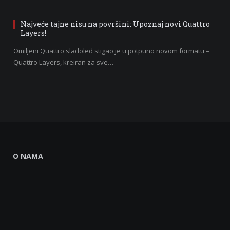
Najveće tajne nisu na površini: Upoznaj novi Quattro
Layers!
Omiljeni Quattro sladoled stigao je u potpuno novom formatu –
Quattro Layers, kreiran za sve…
O NAMA