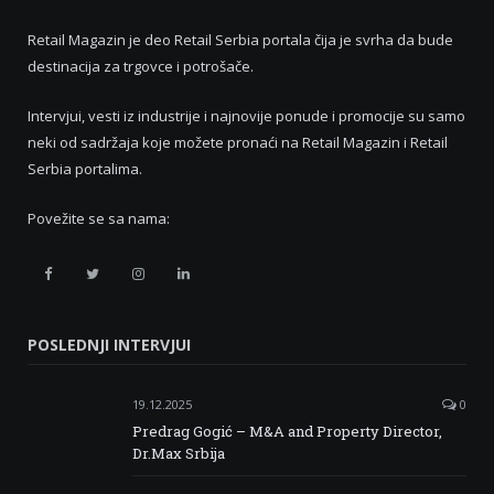
Retail Magazin je deo Retail Serbia portala čija je svrha da bude
destinacija za trgovce i potrošače.
Intervjui, vesti iz industrije i najnovije ponude i promocije su samo
neki od sadržaja koje možete pronaći na Retail Magazin i Retail
Serbia portalima.
Povežite se sa nama:
Retail
Retail
Retail
Retail
Serbia
Serbia
Serbia
Serbia
POSLEDNJI INTERVJUI
Facebook
Twitter
Instagram
Linkedin
19.12.2025
0
Predrag Gogić – M&A and Property Director,
Dr.Max Srbija