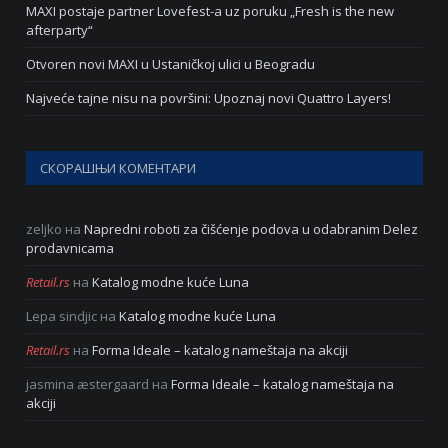
MAXI postaje partner Lovefest-a uz poruku „Fresh is the new
afterparty“
Otvoren novi MAXI u Ustaničkoj ulici u Beogradu
Najveće tajne nisu na površini: Upoznaj novi Quattro Layers!
СКОРАШЊИ КОМЕНТАРИ
zeljko
на
Napredni roboti za čišćenje podova u odabranim Delez
prodavnicama
Retail.rs
на
Katalog modne kuće Luna
Lepa sindjic
на
Katalog modne kuće Luna
Retail.rs
на
Forma Ideale – katalog nameštaja na akciji
jasmina æstergaard
на
Forma Ideale – katalog nameštaja na
akciji