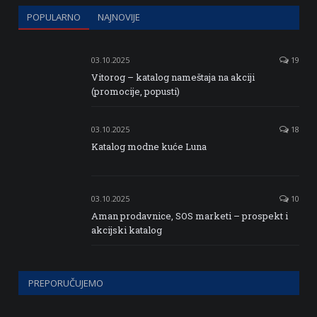
POPULARNO
NAJNOVIJE
03.10.2025
19
Vitorog – katalog nameštaja na akciji
(promocije, popusti)
03.10.2025
18
Katalog modne kuće Luna
03.10.2025
10
Aman prodavnice, SOS marketi – prospekt i
akcijski katalog
PREPORUČUJEMO