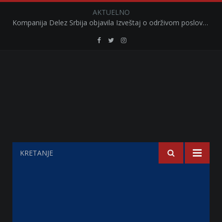
AKTUELNO
Kompanija Delez Srbija objavila Izveštaj o održivom poslovanju za 2025. godinu Briga o zajednici kroz program „Hrana za sve“ i edukaciju učenika
Retail
Retail
Retail
Serbia
Serbia
Serbia
Facebook
Twitter
Instagram
KRETANJE