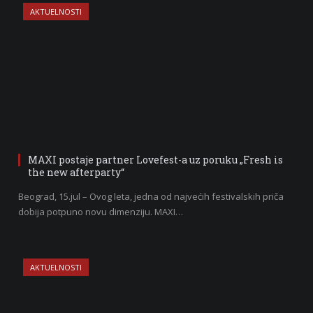
AKTUELNOSTI
MAXI postaje partner Lovefest-a uz poruku „Fresh is
the new afterparty“
Beograd, 15.jul – Ovog leta, jedna od najvećih festivalskih priča
dobija potpuno novu dimenziju. MAXI…
AKTUELNOSTI