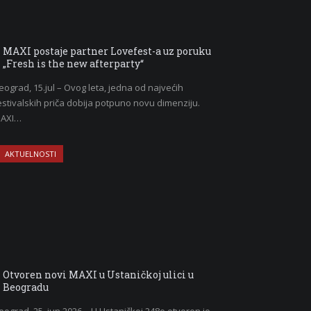
MAXI postaje partner Lovefest-a uz poruku
„Fresh is the new afterparty“
eograd, 15.jul – Ovog leta, jedna od najvećih
estivalskih priča dobija potpuno novu dimenziju.
AXI…
AKTUELNOSTI
Otvoren novi MAXI u Ustaničkoj ulici u
Beogradu