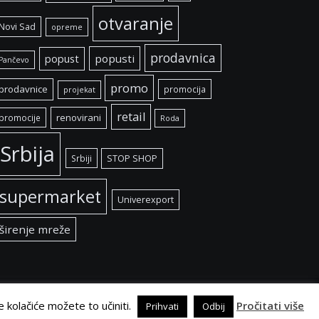
otvaranje
Novi Sad
opreme
prodavnica
popust
popusti
Pančevo
promo
prodavnice
promocija
projekat
retail
renovirani
promocije
Roda
Srbija
Srbiji
STOP SHOP
supermarket
Univerexport
širenje mreže
e kolačiće možete to učiniti.
Pročitati više
Prihvati
Odbij