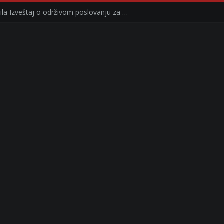
Kompanija Delez Srbija objavila Izveštaj o održivom poslovanju za 2025. godinu Briga o zajednici kroz program „Hrana za sve“ i edukaciju učenika