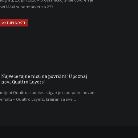
eograd, 25. jun 2026 – U Ustaničkoj 248e otvoren je
ovi MAXI supermarket sa 273…
AKTUELNOSTI
Najveće tajne nisu na površini: Upoznaj
novi Quattro Layers!
miljeni Quattro sladoled stigao je u potpuno novom
ormatu – Quattro Layers, kreiran za sve…