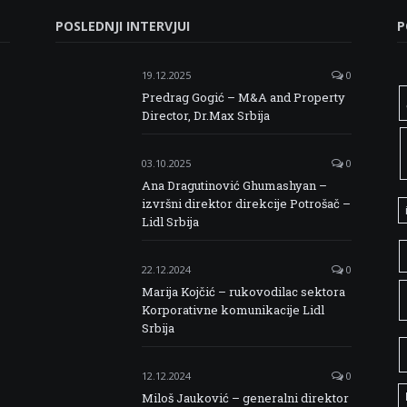
POSLEDNJI INTERVJUI
P
19.12.2025
0
Predrag Gogić – M&A and Property
Director, Dr.Max Srbija
03.10.2025
0
Ana Dragutinović Ghumashyan –
izvršni direktor direkcije Potrošač –
Lidl Srbija
22.12.2024
0
Marija Kojčić – rukovodilac sektora
Korporativne komunikacije Lidl
Srbija
12.12.2024
0
Miloš Jauković – generalni direktor