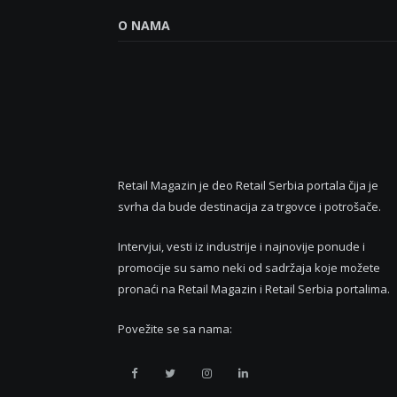
O NAMA
Retail Magazin je deo Retail Serbia portala čija je
svrha da bude destinacija za trgovce i potrošače.
Intervjui, vesti iz industrije i najnovije ponude i
promocije su samo neki od sadržaja koje možete
pronaći na Retail Magazin i Retail Serbia portalima.
Povežite se sa nama:
Retail
Retail
Retail
Retail