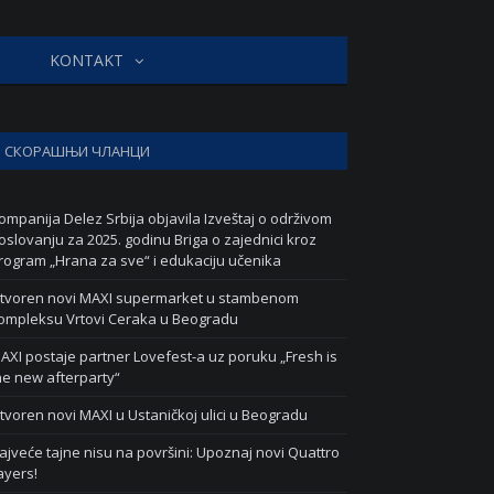
KONTAKT
СКОРАШЊИ ЧЛАНЦИ
ompanija Delez Srbija objavila Izveštaj o održivom
oslovanju za 2025. godinu Briga o zajednici kroz
rogram „Hrana za sve“ i edukaciju učenika
tvoren novi MAXI supermarket u stambenom
ompleksu Vrtovi Ceraka u Beogradu
AXI postaje partner Lovefest-a uz poruku „Fresh is
he new afterparty“
tvoren novi MAXI u Ustaničkoj ulici u Beogradu
ajveće tajne nisu na površini: Upoznaj novi Quattro
ayers!