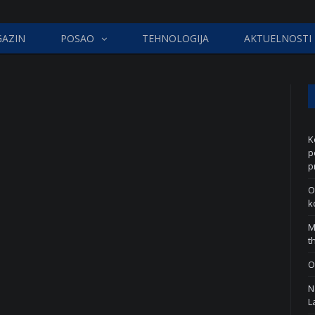
AZIN
POSAO
TEHNOLOGIJA
AKTUELNOSTI
K
p
p
O
k
M
t
O
N
L