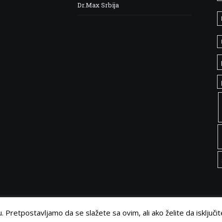
Dr.Max Srbija
 Pretpostavljamo da se slažete sa ovim, ali ako želite da isključit