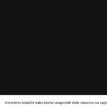
Serbia
Serbia
Serbia
Serbia
Facebook
Twitter
Instagram
Linkedin
©
Retail Magazin
2021.
Koristimo kolačiće kako bismo unapredili Vaše iskustvo na sajtu.