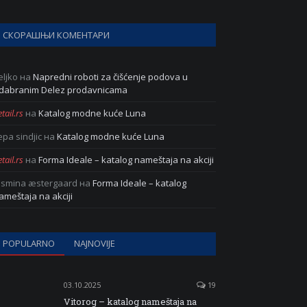
СКОРАШЊИ КОМЕНТАРИ
eljko
на
Napredni roboti za čišćenje podova u
dabranim Delez prodavnicama
tail.rs
на
Katalog modne kuće Luna
epa sindjic
на
Katalog modne kuće Luna
tail.rs
на
Forma Ideale – katalog nameštaja na akciji
asmina æstergaard
на
Forma Ideale – katalog
ameštaja na akciji
POPULARNO
NAJNOVIJE
03.10.2025
19
Vitorog – katalog nameštaja na