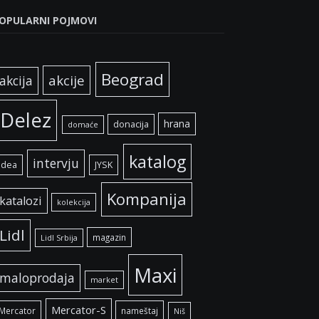
OPULARNI POJMOVI
Beograd
akcije
akcija
Delez
hrana
donacija
domaće
katalog
intervju
idea
JYSK
Kompanija
katalozi
kolekcija
Lidl
magazin
Lidl Srbija
Maxi
maloprodaja
market
Mercator-S
Mercator
nameštaj
Niš