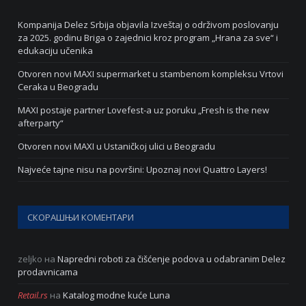
Kompanija Delez Srbija objavila Izveštaj o održivom poslovanju
za 2025. godinu Briga o zajednici kroz program „Hrana za sve“ i
edukaciju učenika
Otvoren novi MAXI supermarket u stambenom kompleksu Vrtovi
Ceraka u Beogradu
MAXI postaje partner Lovefest-a uz poruku „Fresh is the new
afterparty“
Otvoren novi MAXI u Ustaničkoj ulici u Beogradu
Najveće tajne nisu na površini: Upoznaj novi Quattro Layers!
СКОРАШЊИ КОМЕНТАРИ
zeljko
на
Napredni roboti za čišćenje podova u odabranim Delez
prodavnicama
Retail.rs
на
Katalog modne kuće Luna