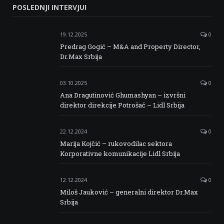
POSLEDNJI INTERVJUI
Facebook
Twitter
Instagram
Linkedin
19.12.2025
0
Predrag Gogić – M&A and Property Director,
Dr.Max Srbija
03.10.2025
0
Ana Dragutinović Ghumashyan – izvršni
direktor direkcije Potrošač – Lidl Srbija
22.12.2024
0
Marija Kojčić – rukovodilac sektora
Korporativne komunikacije Lidl Srbija
12.12.2024
0
Miloš Jauković – generalni direktor Dr.Max
Srbija