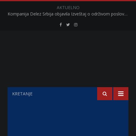
AKTUELNO
Kompanija Delez Srbija objavila Izveštaj o održivom poslovanju za 2025. godinu Briga o zajednici kroz program „Hrana za sve“ i edukaciju učenika
Retail
Retail
Retail
Serbia
Serbia
Serbia
Facebook
Twitter
Instagram
KRETANJE