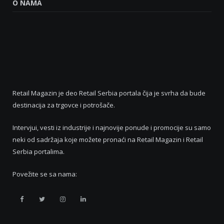
O NAMA
Retail Magazin je deo Retail Serbia portala čija je svrha da bude
destinacija za trgovce i potrošače.
Intervjui, vesti iz industrije i najnovije ponude i promocije su samo
neki od sadržaja koje možete pronaći na Retail Magazin i Retail
Serbia portalima.
Povežite se sa nama:
Retail
Retail
Retail
Retail
Serbia
Serbia
Serbia
Serbia