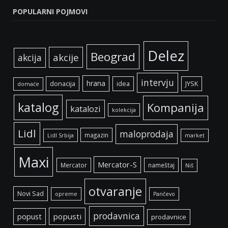
POPULARNI POJMOVI
Delez
Beograd
akcije
akcija
intervju
hrana
donacija
idea
JYSK
domaće
katalog
Kompanija
katalozi
kolekcija
Lidl
maloprodaja
magazin
Lidl Srbija
market
Maxi
Mercator-S
Mercator
nameštaj
Niš
otvaranje
Novi Sad
opreme
Pančevo
prodavnica
popust
popusti
prodavnice