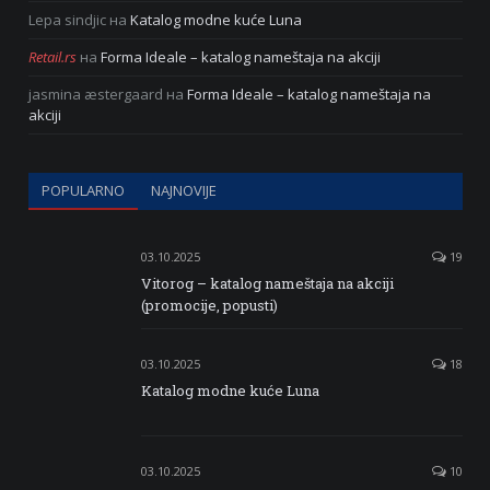
Lepa sindjic
на
Katalog modne kuće Luna
Retail.rs
на
Forma Ideale – katalog nameštaja na akciji
jasmina æstergaard
на
Forma Ideale – katalog nameštaja na
akciji
POPULARNO
NAJNOVIJE
03.10.2025
19
Vitorog – katalog nameštaja na akciji
(promocije, popusti)
03.10.2025
18
Katalog modne kuće Luna
03.10.2025
10