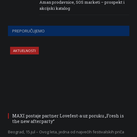
Aman prodavnice, SOS marketi – prospekt i
akcijski katalog
PREPORUČUJEMO
AKTUELNOSTI
MAXI postaje partner Lovefest-a uz poruku „Fresh is
the new afterparty“
Beograd, 15.jul – Ovog leta, jedna od najvećih festivalskih priča