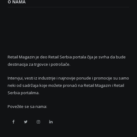
O NAMA
Retail Magazin je deo Retail Serbia portala čija je svrha da bude
destinacija za trgovce i potrošače.
Intervjui, vesti iz industrije i najnovije ponude i promocije su samo
neki od sadržaja koje možete pronaći na Retail Magazin i Retail
Serbia portalima.
Povežite se sa nama:
Retail
Retail
Retail
Retail
Serbia
Serbia
Serbia
Serbia