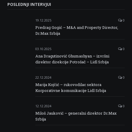
POSLEDNJI INTERVJUI
Facebook
Twitter
Instagram
Linkedin
19.12.2025
0
Predrag Gogić – M&A and Property Director,
Dr.Max Srbija
03.10.2025
0
Ana Dragutinović Ghumashyan – izvršni
direktor direkcije Potrošač – Lidl Srbija
22.12.2024
0
Marija Kojčić – rukovodilac sektora
Korporativne komunikacije Lidl Srbija
12.12.2024
0
Miloš Jauković – generalni direktor Dr.Max
Srbija