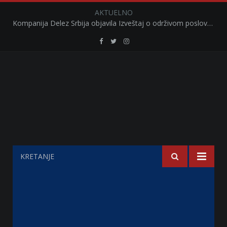
AKTUELNO
Kompanija Delez Srbija objavila Izveštaj o održivom poslovanju za 2025. godinu Briga o zajednici kroz program „Hrana za sve“ i edukaciju učenika
Retail
Retail
Retail
Serbia
Serbia
Serbia
Facebook
Twitter
Instagram
KRETANJE