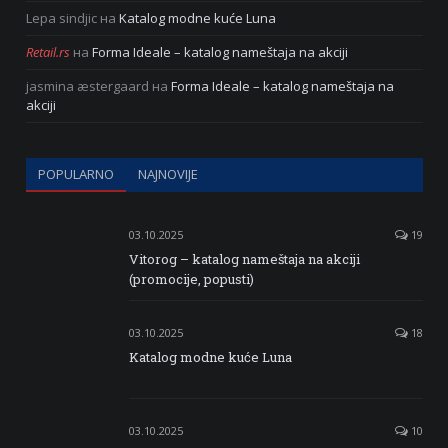
Lepa sindjic
на
Katalog modne kuće Luna
Retail.rs
на
Forma Ideale – katalog nameštaja na akciji
jasmina æstergaard
на
Forma Ideale – katalog nameštaja na
akciji
POPULARNO
NAJNOVIJE
03.10.2025
19
Vitorog – katalog nameštaja na akciji
(promocije, popusti)
03.10.2025
18
Katalog modne kuće Luna
03.10.2025
10