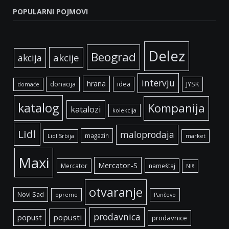
POPULARNI POJMOVI
Delez
Beograd
akcije
akcija
intervju
hrana
donacija
idea
JYSK
domaće
katalog
Kompanija
katalozi
kolekcija
Lidl
maloprodaja
magazin
Lidl Srbija
market
Maxi
Mercator-S
Mercator
nameštaj
Niš
otvaranje
Novi Sad
opreme
Pančevo
prodavnica
popust
popusti
prodavnice