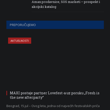
Aman prodavnice, SOS marketi – prospekt i
akcijski katalog
PREPORUČUJEMO
AKTUELNOSTI
MAXI postaje partner Lovefest-a uz poruku „Fresh is
the new afterparty“
Beograd, 15.jul – Ovog leta, jedna od najvećih festivalskih priča