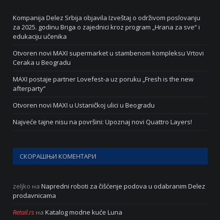
Kompanija Delez Srbija objavila Izveštaj o održivom poslovanju
za 2025. godinu Briga o zajednici kroz program „Hrana za sve“ i
edukaciju učenika
Otvoren novi MAXI supermarket u stambenom kompleksu Vrtovi
Ceraka u Beogradu
MAXI postaje partner Lovefest-a uz poruku „Fresh is the new
afterparty“
Otvoren novi MAXI u Ustaničkoj ulici u Beogradu
Najveće tajne nisu na površini: Upoznaj novi Quattro Layers!
СКОРАШЊИ КОМЕНТАРИ
zeljko
на
Napredni roboti za čišćenje podova u odabranim Delez
prodavnicama
Retail.rs
на
Katalog modne kuće Luna