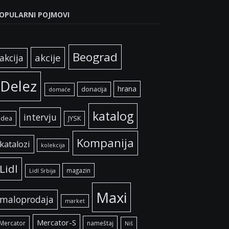
OPULARNI POJMOVI
Beograd
akcije
akcija
Delez
hrana
donacija
domaće
katalog
intervju
idea
JYSK
Kompanija
katalozi
kolekcija
Lidl
magazin
Lidl Srbija
Maxi
maloprodaja
market
Mercator-S
Mercator
nameštaj
Niš