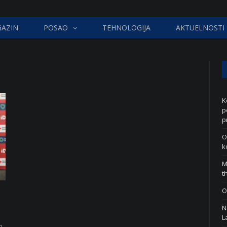
AZIN
POSAO
TEHNOLOGIJA
AKTUELNOSTI
K
p
p
O
k
M
t
O
N
L
m