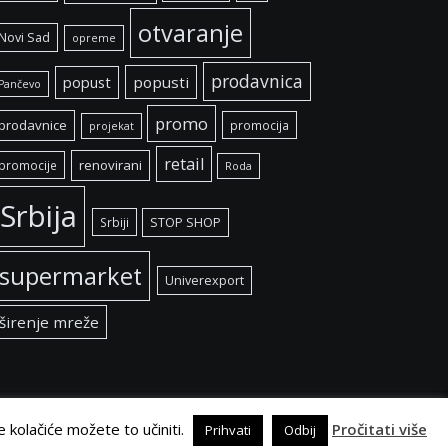
otvaranje
Novi Sad
opreme
prodavnica
popust
popusti
Pančevo
promo
prodavnice
promocija
projekat
retail
renovirani
promocije
Roda
Srbija
Srbiji
STOP SHOP
supermarket
Univerexport
širenje mreže
e kolačiće možete to učiniti.
Pročitati više
Prihvati
Odbij