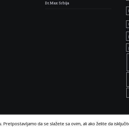
Dr.Max Srbija
 Pretpostavljamo da se slažete sa ovim, ali ako želite da isključit