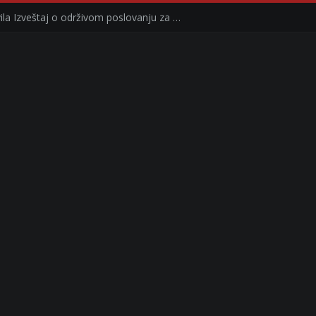
Kompanija Delez Srbija objavila Izveštaj o održivom poslovanju za 2025. godinu Briga o zajednici kroz program „Hrana za sve“ i edukaciju učenika