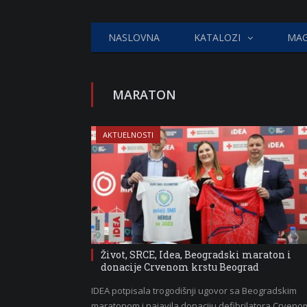
NASLOVNA
KATALOZI
MAG
MARATON
AKTUELNOSTI
Život, SRCE, Idea, Beogradski maraton i
donacije Crvenom krstu Beograd
IDEA potpisala trogodišnji ugovor sa Beogradskim
maratonom i najavila donaciju defibrilatora Crveno