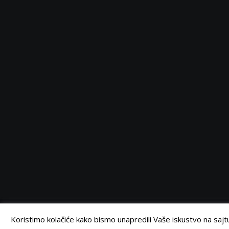
Serbia
Serbia
Serbia
Serbia
Facebook
Twitter
Instagram
Linkedin
©
Retail Magazin
2021.
Koristimo kolačiće kako bismo unapredili Vaše iskustvo na sajtu.