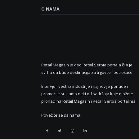
O NAMA
Retail Magazin je deo Retail Serbia portala čija je
svrha da bude destinacija za trgovce i potrošače.
Intervjui, vesti iz industrije i najnovije ponude i
promocije su samo neki od sadržaja koje možete
pronaći na Retail Magazin i Retail Serbia portalima.
Povežite se sa nama:
Retail
Retail
Retail
Retail