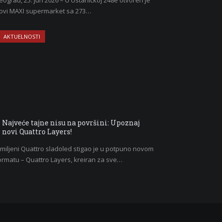
eograd, 25. jun 2026 – U Ustaničkoj 248e otvoren je
ovi MAXI supermarket sa 273…
AKTUELNOSTI
Najveće tajne nisu na površini: Upoznaj
novi Quattro Layers!
miljeni Quattro sladoled stigao je u potpuno novom
ormatu – Quattro Layers, kreiran za sve…