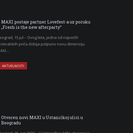
MAXI postaje partner Lovefest-a uz poruku
„Fresh is the new afterparty“
eograd, 15.jul – Ovog leta, jedna od najvećih
estivalskih priča dobija potpuno novu dimenziju.
AXI…
AKTUELNOSTI
Otvoren novi MAXI u Ustaničkoj ulici u
Beogradu