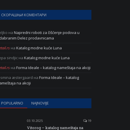
СКОРАШЊИ КОМЕНТАРИ
eljko
на
Napredni roboti za čišćenje podova u
dabranim Delez prodavnicama
tail.rs
на
Katalog modne kuće Luna
epa sindjic
на
Katalog modne kuće Luna
tail.rs
на
Forma Ideale – katalog nameštaja na akciji
asmina æstergaard
на
Forma Ideale – katalog
ameštaja na akciji
POPULARNO
NAJNOVIJE
03.10.2025
19
Vitorog – katalog nameštaja na