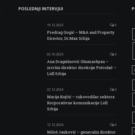
POSLEDNJI INTERVJUI
P
19.12.2025
0
Predrag Gogić – M&A and Property
Director, Dr.Max Srbija
03.10.2025
0
Ana Dragutinović Ghumashyan –
izvršni direktor direkcije Potrošač –
Lidl Srbija
22.12.2024
0
Marija Kojčić – rukovodilac sektora
Korporativne komunikacije Lidl
Srbija
12.12.2024
0
Miloš Jauković – generalni direktor