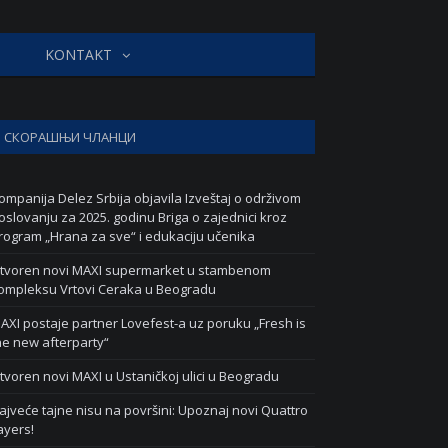
KONTAKT
СКОРАШЊИ ЧЛАНЦИ
ompanija Delez Srbija objavila Izveštaj o održivom
oslovanju za 2025. godinu Briga o zajednici kroz
rogram „Hrana za sve“ i edukaciju učenika
tvoren novi MAXI supermarket u stambenom
ompleksu Vrtovi Ceraka u Beogradu
AXI postaje partner Lovefest-a uz poruku „Fresh is
he new afterparty“
tvoren novi MAXI u Ustaničkoj ulici u Beogradu
ajveće tajne nisu na površini: Upoznaj novi Quattro
ayers!