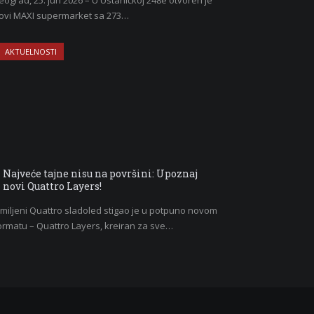
eograd, 25. jun 2026 – U Ustaničkoj 248e otvoren je
ovi MAXI supermarket sa 273…
AKTUELNOSTI
Najveće tajne nisu na površini: Upoznaj
novi Quattro Layers!
miljeni Quattro sladoled stigao je u potpuno novom
ormatu – Quattro Layers, kreiran za sve…