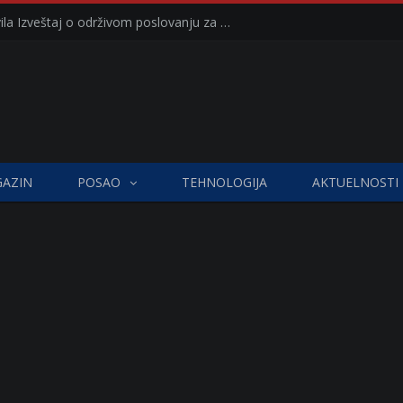
Kompanija Delez Srbija objavila Izveštaj o održivom poslovanju za 2025. godinu Briga o zajednici kroz program „Hrana za sve“ i edukaciju učenika
AZIN
POSAO
TEHNOLOGIJA
AKTUELNOSTI