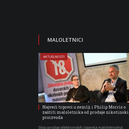
MALOLETNICI
AKTUELNOSTI
Najveći trgovci u zemlji i Philip Morris o
zaštiti maloletnika od prodaje nikotinsk
proizvoda
Stop prodaji elektronskih cigareta maloletnicima: