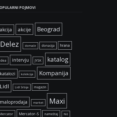
OPULARNI POJMOVI
Beograd
akcije
akcija
Delez
hrana
donacija
domaće
katalog
intervju
idea
JYSK
Kompanija
katalozi
kolekcija
Lidl
magazin
Lidl Srbija
Maxi
maloprodaja
market
Mercator-S
Mercator
nameštaj
Niš