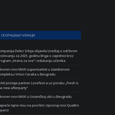
СКОРАШЊИ ЧЛАНЦИ
ompanija Delez Srbija objavila Izveštaj o održivom
oslovanju za 2025. godinu Briga o zajednici kroz
rogram „Hrana za sve“ i edukaciju učenika
tvoren novi MAXI supermarket u stambenom
ompleksu Vrtovi Ceraka u Beogradu
AXI postaje partner Lovefest-a uz poruku „Fresh is
he new afterparty“
tvoren novi MAXI u Ustaničkoj ulici u Beogradu
ajveće tajne nisu na površini: Upoznaj novi Quattro
ayers!