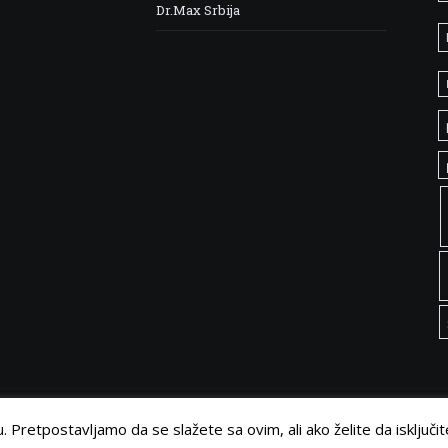
Dr.Max Srbija
 Pretpostavljamo da se slažete sa ovim, ali ako želite da isključit