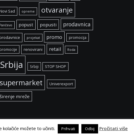
otvaranje
Novi Sad
opreme
prodavnica
popust
popusti
Pančevo
promo
prodavnice
promocija
projekat
retail
renovirani
promocije
Roda
Srbija
Srbiji
STOP SHOP
supermarket
Univerexport
širenje mreže
e kolačiće možete to učiniti.
Pročitati više
Prihvati
Odbij