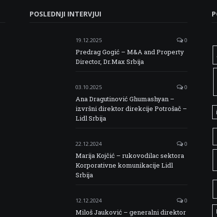
POSLEDNJI INTERVJUI
P
19.12.2025
0
Predrag Gogić – M&A and Property
Director, Dr.Max Srbija
03.10.2025
0
Ana Dragutinović Ghumashyan –
izvršni direktor direkcije Potrošač –
Lidl Srbija
22.12.2024
0
Marija Kojčić – rukovodilac sektora
Korporativne komunikacije Lidl
Srbija
12.12.2024
0
Miloš Jauković – generalni direktor