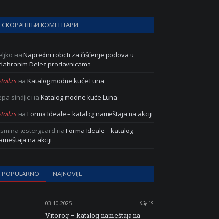
СКОРАШЊИ КОМЕНТАРИ
eljko
на
Napredni roboti za čišćenje podova u
dabranim Delez prodavnicama
tail.rs
на
Katalog modne kuće Luna
epa sindjic
на
Katalog modne kuće Luna
tail.rs
на
Forma Ideale – katalog nameštaja na akciji
asmina æstergaard
на
Forma Ideale – katalog
ameštaja na akciji
POPULARNO
NAJNOVIJE
03.10.2025
19
Vitorog – katalog nameštaja na