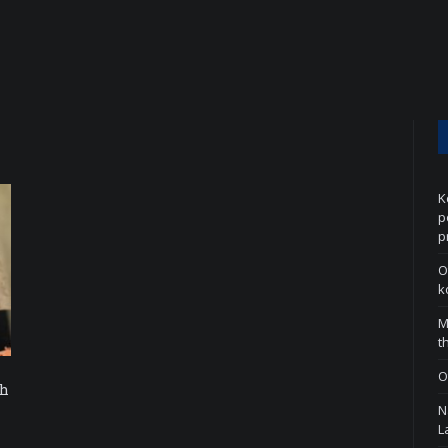
K
p
p
O
k
M
t
O
ih
N
L