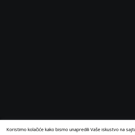
Serbia
Serbia
Serbia
Serbia
Facebook
Twitter
Instagram
Linkedin
©
Retail Magazin
2021.
Koristimo kolačiće kako bismo unapredili Vaše iskustvo na sajtu.