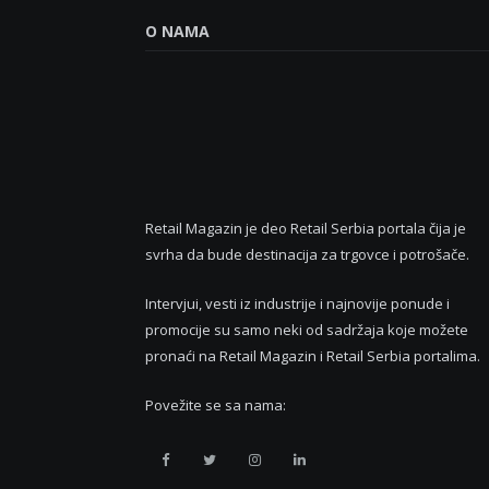
O NAMA
Retail Magazin je deo Retail Serbia portala čija je
svrha da bude destinacija za trgovce i potrošače.
Intervjui, vesti iz industrije i najnovije ponude i
promocije su samo neki od sadržaja koje možete
pronaći na Retail Magazin i Retail Serbia portalima.
Povežite se sa nama:
Retail
Retail
Retail
Retail