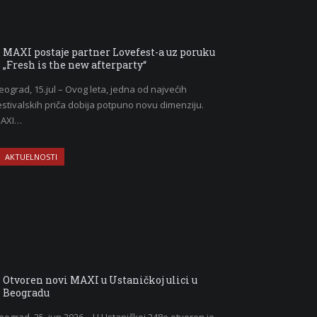
MAXI postaje partner Lovefest-a uz poruku
„Fresh is the new afterparty“
eograd, 15.jul – Ovog leta, jedna od najvećih
estivalskih priča dobija potpuno novu dimenziju.
AXI…
AKTUELNOSTI
Otvoren novi MAXI u Ustaničkoj ulici u
Beogradu