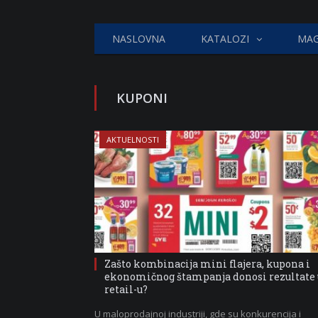
NASLOVNA
KATALOZI
MAG
KUPONI
AKTUELNOSTI
Zašto kombinacija mini flajera, kupona i
ekonomičnog štampanja donosi rezultate 
retail-u?
U maloprodajnoj industriji, gde su konkurencija i