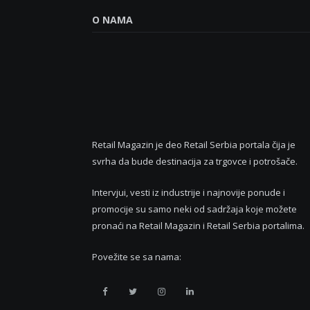
O NAMA
Retail Magazin je deo Retail Serbia portala čija je
svrha da bude destinacija za trgovce i potrošače.
Intervjui, vesti iz industrije i najnovije ponude i
promocije su samo neki od sadržaja koje možete
pronaći na Retail Magazin i Retail Serbia portalima.
Povežite se sa nama:
Retail
Retail
Retail
Retail