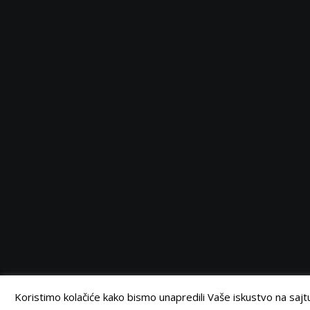
Serbia
Serbia
Serbia
Serbia
Facebook
Twitter
Instagram
Linkedin
©
Retail Magazin
2021.
Koristimo kolačiće kako bismo unapredili Vaše iskustvo na sajtu.