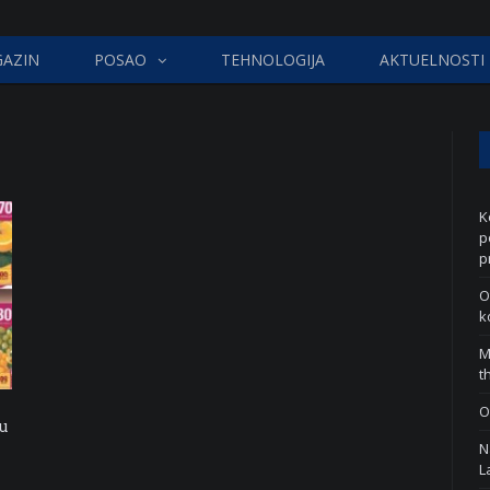
AZIN
POSAO
TEHNOLOGIJA
AKTUELNOSTI
K
p
p
O
k
M
t
O
u
N
L