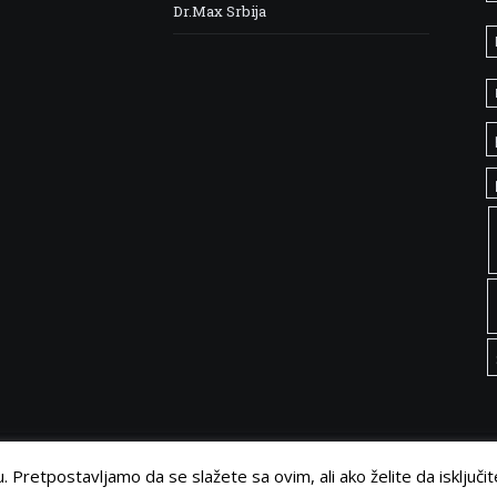
Dr.Max Srbija
 Pretpostavljamo da se slažete sa ovim, ali ako želite da isključit