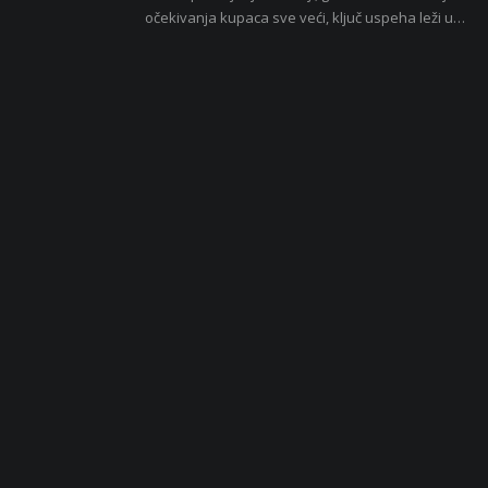
očekivanja kupaca sve veći, ključ uspeha leži u…