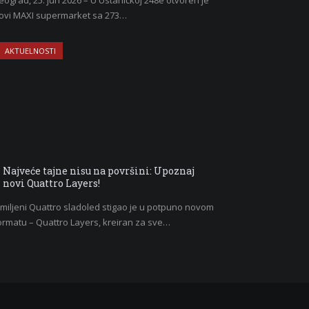
eograd, 25. jun 2026 – U Ustaničkoj 248e otvoren je
ovi MAXI supermarket sa 273…
AKTUELNOSTI
Najveće tajne nisu na površini: Upoznaj
novi Quattro Layers!
miljeni Quattro sladoled stigao je u potpuno novom
ormatu – Quattro Layers, kreiran za sve…