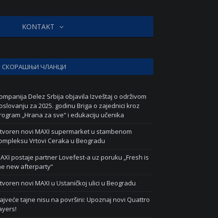
KONTAKT
СКОРАШЊИ ЧЛАНЦИ
ompanija Delez Srbija objavila Izveštaj o održivom
oslovanju za 2025. godinu Briga o zajednici kroz
rogram „Hrana za sve“ i edukaciju učenika
tvoren novi MAXI supermarket u stambenom
ompleksu Vrtovi Ceraka u Beogradu
AXI postaje partner Lovefest-a uz poruku „Fresh is
he new afterparty“
tvoren novi MAXI u Ustaničkoj ulici u Beogradu
ajveće tajne nisu na površini: Upoznaj novi Quattro
ayers!