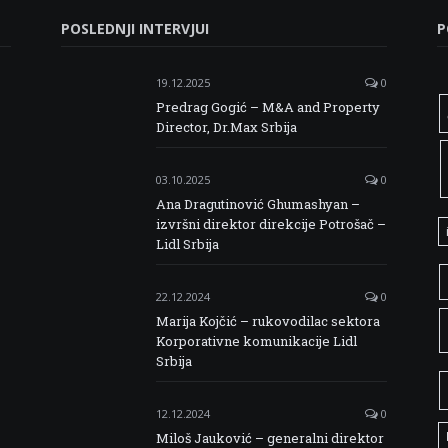
POSLEDNJI INTERVJUI
P
19.12.2025
0
Predrag Gogić – M&A and Property
Director, Dr.Max Srbija
03.10.2025
0
Ana Dragutinović Ghumashyan –
izvršni direktor direkcije Potrošač –
Lidl Srbija
22.12.2024
0
Marija Kojčić – rukovodilac sektora
Korporativne komunikacije Lidl
Srbija
12.12.2024
0
Miloš Jauković – generalni direktor