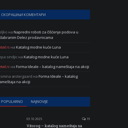
СКОРАШЊИ КОМЕНТАРИ
eljko
на
Napredni roboti za čišćenje podova u
dabranim Delez prodavnicama
tail.rs
на
Katalog modne kuće Luna
epa sindjic
на
Katalog modne kuće Luna
tail.rs
на
Forma Ideale – katalog nameštaja na akciji
asmina æstergaard
на
Forma Ideale – katalog
ameštaja na akciji
POPULARNO
NAJNOVIJE
03.10.2025
19
Vitorog – katalog nameštaja na