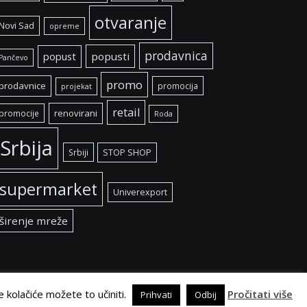
otvaranje
Novi Sad
opreme
prodavnica
popust
popusti
Pančevo
promo
prodavnice
promocija
projekat
retail
renovirani
promocije
Roda
Srbija
Srbiji
STOP SHOP
supermarket
Univerexport
širenje mreže
e kolačiće možete to učiniti.
Pročitati više
Prihvati
Odbij