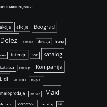
OPULARNI POJMOVI
Beograd
akcije
akcija
Delez
hrana
donacija
domaće
katalog
intervju
idea
JYSK
Kompanija
katalozi
kolekcija
Lidl
magazin
Lidl Srbija
Maxi
maloprodaja
market
Mercator-S
Mercator
nameštaj
Niš