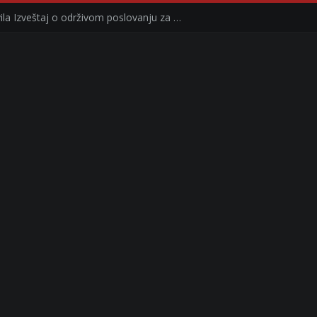
Kompanija Delez Srbija objavila Izveštaj o održivom poslovanju za 2025. godinu Briga o zajednici kroz program „Hrana za sve“ i edukaciju učenika