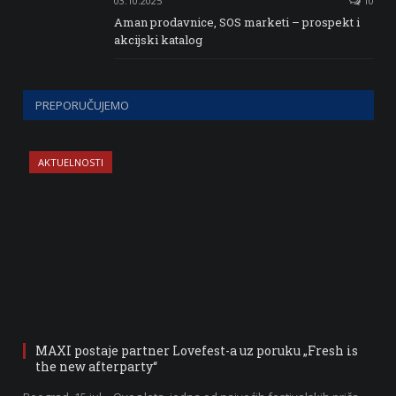
03.10.2025
10
Aman prodavnice, SOS marketi – prospekt i
akcijski katalog
PREPORUČUJEMO
AKTUELNOSTI
MAXI postaje partner Lovefest-a uz poruku „Fresh is
the new afterparty“