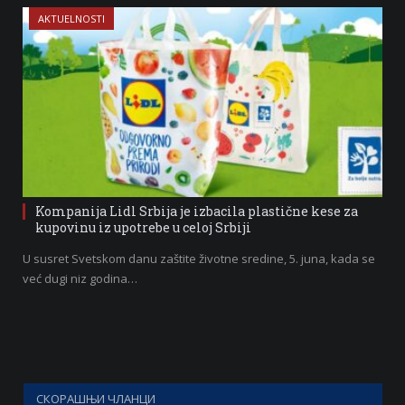
AKTUELNOSTI
Kompanija Lidl Srbija je izbacila plastične kese za
kupovinu iz upotrebe u celoj Srbiji
U susret Svetskom danu zaštite životne sredine, 5. juna, kada se
već dugi niz godina…
СКОРАШЊИ ЧЛАНЦИ