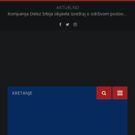
AKTUELNO
Kompanija Delez Srbija objavila Izveštaj o održivom poslovanju za 2025. godinu Briga o zajednici kroz program „Hrana za sve“ i edukaciju učenika
Retail
Retail
Retail
Serbia
Serbia
Serbia
Facebook
Twitter
Instagram
KRETANJE