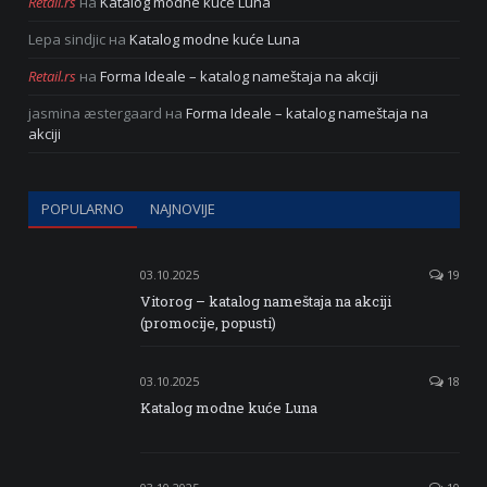
Retail.rs
на
Katalog modne kuće Luna
Lepa sindjic
на
Katalog modne kuće Luna
Retail.rs
на
Forma Ideale – katalog nameštaja na akciji
jasmina æstergaard
на
Forma Ideale – katalog nameštaja na
akciji
POPULARNO
NAJNOVIJE
03.10.2025
19
Vitorog – katalog nameštaja na akciji
(promocije, popusti)
03.10.2025
18
Katalog modne kuće Luna