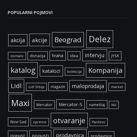
POPULARNI POJMOVI
Delez
Beograd
akcije
akcija
intervju
hrana
donacija
idea
JYSK
domaće
katalog
Kompanija
katalozi
kolekcija
Lidl
maloprodaja
magazin
Lidl Srbija
market
Maxi
Mercator-S
Mercator
nameštaj
Niš
otvaranje
Novi Sad
opreme
Pančevo
prodavnica
popust
popusti
prodavnice