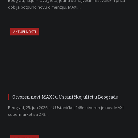
Beograd, 15.jul – Ovog leta, jedna od najvećih festivalskih priča
dobija potpuno novu dimenziju. MAXI…
AKTUELNOSTI
Otvoren novi MAXI u Ustaničkoj ulici u Beogradu
Beograd, 25. jun 2026 – U Ustaničkoj 248e otvoren je novi MAXI
supermarket sa 273…