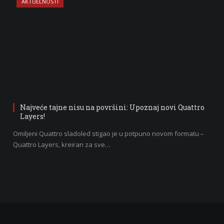
AKTUELNOSTI
Najveće tajne nisu na površini: Upoznaj novi Quattro
Layers!
Omiljeni Quattro sladoled stigao je u potpuno novom formatu –
Quattro Layers, kreiran za sve…