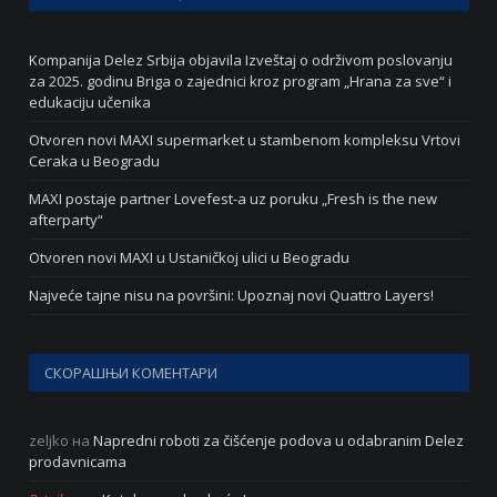
Kompanija Delez Srbija objavila Izveštaj o održivom poslovanju
za 2025. godinu Briga o zajednici kroz program „Hrana za sve“ i
edukaciju učenika
Otvoren novi MAXI supermarket u stambenom kompleksu Vrtovi
Ceraka u Beogradu
MAXI postaje partner Lovefest-a uz poruku „Fresh is the new
afterparty“
Otvoren novi MAXI u Ustaničkoj ulici u Beogradu
Najveće tajne nisu na površini: Upoznaj novi Quattro Layers!
СКОРАШЊИ КОМЕНТАРИ
zeljko
на
Napredni roboti za čišćenje podova u odabranim Delez
prodavnicama