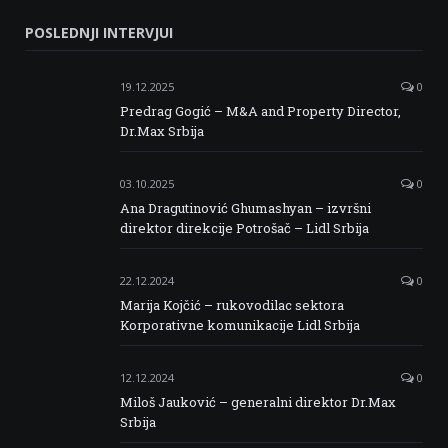
Serbia
Serbia
Serbia
Serbia
POSLEDNJI INTERVJUI
Facebook
Twitter
Instagram
Linkedin
19.12.2025
0
Predrag Gogić – M&A and Property Director,
Dr.Max Srbija
03.10.2025
0
Ana Dragutinović Ghumashyan – izvršni
direktor direkcije Potrošač – Lidl Srbija
22.12.2024
0
Marija Kojčić – rukovodilac sektora
Korporativne komunikacije Lidl Srbija
12.12.2024
0
Miloš Jauković – generalni direktor Dr.Max
Srbija