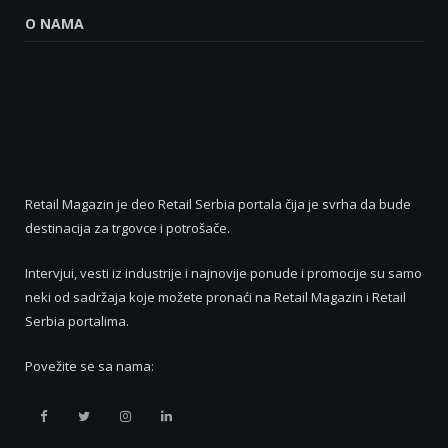
O NAMA
Retail Magazin je deo Retail Serbia portala čija je svrha da bude
destinacija za trgovce i potrošače.
Intervjui, vesti iz industrije i najnovije ponude i promocije su samo
neki od sadržaja koje možete pronaći na Retail Magazin i Retail
Serbia portalima.
Povežite se sa nama:
Retail
Retail
Retail
Retail