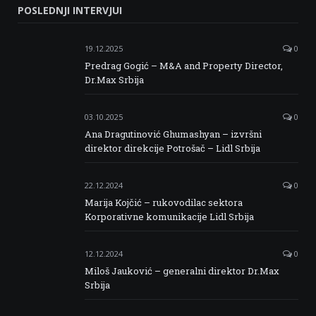
POSLEDNJI INTERVJUI
Facebook
Twitter
Instagram
Linkedin
19.12.2025
0
Predrag Gogić – M&A and Property Director,
Dr.Max Srbija
03.10.2025
0
Ana Dragutinović Ghumashyan – izvršni
direktor direkcije Potrošač – Lidl Srbija
22.12.2024
0
Marija Kojčić – rukovodilac sektora
Korporativne komunikacije Lidl Srbija
12.12.2024
0
Miloš Jauković – generalni direktor Dr.Max
Srbija