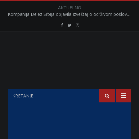
AKTUELNO
Kompanija Delez Srbija objavila Izveštaj o održivom poslovanju za 2025. godinu Briga o zajednici kroz program „Hrana za sve“ i edukaciju učenika
Retail
Retail
Retail
Serbia
Serbia
Serbia
Facebook
Twitter
Instagram
KRETANJE