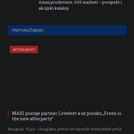
Aman prodavnice, SOS marketi – prospekt i
akcijski katalog
PREPORUČUJEMO
AKTUELNOSTI
MAXI postaje partner Lovefest-a uz poruku „Fresh is
the new afterparty“
Beograd, 15.jul – Ovog leta, jedna od najvećih festivalskih priča