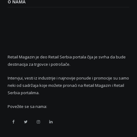
O NAMA
Retail Magazin je deo Retail Serbia portala čija je svrha da bude
destinacija za trgovce i potrošače.
Intervjui, vesti iz industrije i najnovije ponude i promocije su samo
neki od sadržaja koje možete pronaći na Retail Magazin i Retail
Serbia portalima.
Povežite se sa nama:
Retail
Retail
Retail
Retail
Serbia
Serbia
Serbia
Serbia