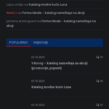
Lepa sindjic
на
Katalog modne kuće Luna
Retail.rs
на
Forma Ideale – katalog nameštaja na akciji
jasmina æstergaard
на
Forma Ideale – katalog nameštaja na
akciji
POPULARNO
NAJNOVIJE
03.10.2025
19
Vitorog – katalog nameštaja na akciji
(promocije, popusti)
03.10.2025
18
Katalog modne kuće Luna
03.10.2025
10