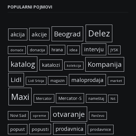
POPULARNI POJMOVI
Delez
Beograd
akcije
akcija
intervju
hrana
donacija
idea
JYSK
domaće
katalog
Kompanija
katalozi
kolekcija
Lidl
maloprodaja
magazin
Lidl Srbija
market
Maxi
Mercator-S
Mercator
nameštaj
Niš
otvaranje
Novi Sad
opreme
Pančevo
prodavnica
popust
popusti
prodavnice