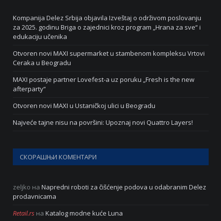
Kompanija Delez Srbija objavila Izveštaj o održivom poslovanju
za 2025. godinu Briga o zajednici kroz program „Hrana za sve“ i
edukaciju učenika
Otvoren novi MAXI supermarket u stambenom kompleksu Vrtovi
Ceraka u Beogradu
MAXI postaje partner Lovefest-a uz poruku „Fresh is the new
afterparty“
Otvoren novi MAXI u Ustaničkoj ulici u Beogradu
Najveće tajne nisu na površini: Upoznaj novi Quattro Layers!
СКОРАШЊИ КОМЕНТАРИ
zeljko
на
Napredni roboti za čišćenje podova u odabranim Delez
prodavnicama
Retail.rs
на
Katalog modne kuće Luna