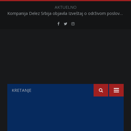
AKTUELNO
Kompanija Delez Srbija objavila Izveštaj o održivom poslovanju za 2025. godinu Briga o zajednici kroz program „Hrana za sve“ i edukaciju učenika
Retail
Retail
Retail
Serbia
Serbia
Serbia
Facebook
Twitter
Instagram
KRETANJE