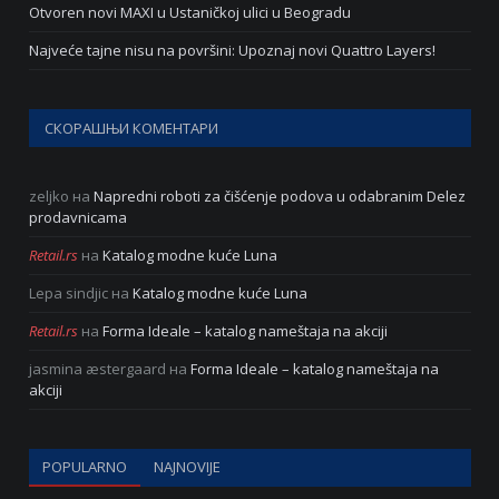
Otvoren novi MAXI u Ustaničkoj ulici u Beogradu
Najveće tajne nisu na površini: Upoznaj novi Quattro Layers!
СКОРАШЊИ КОМЕНТАРИ
zeljko
на
Napredni roboti za čišćenje podova u odabranim Delez
prodavnicama
Retail.rs
на
Katalog modne kuće Luna
Lepa sindjic
на
Katalog modne kuće Luna
Retail.rs
на
Forma Ideale – katalog nameštaja na akciji
jasmina æstergaard
на
Forma Ideale – katalog nameštaja na
akciji
POPULARNO
NAJNOVIJE