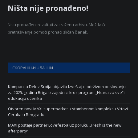
Ništa nije pronađeno!
Nisu pronađeni rezultati za traženu arhivu. Možda će
pretraživanje pomoći pronaći sličan članak.
СКОРАШЊИ ЧЛАНЦИ
Kompanija Delez Srbija objavila Izveštaj o održivom poslovanju
za 2025. godinu Briga o zajednici kroz program „Hrana za sve“ i
edukaciju učenika
Otvoren novi MAXI supermarket u stambenom kompleksu Vrtovi
Ceraka u Beogradu
MAXI postaje partner Lovefest-a uz poruku „Fresh is the new
afterparty“