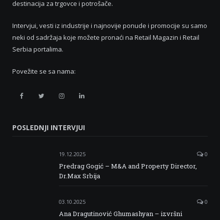
destinacija za trgovce i potrošače.
Intervjui, vesti iz industrije i najnovije ponude i promocije su samo
neki od sadržaja koje možete pronaći na Retail Magazin i Retail
Serbia portalima.
Povežite se sa nama:
Retail
Retail
Retail
Retail
Serbia
Serbia
Serbia
Serbia
POSLEDNJI INTERVJUI
Facebook
Twitter
Instagram
Linkedin
19.12.2025
0
Predrag Gogić – M&A and Property Director,
Dr.Max Srbija
03.10.2025
0
Ana Dragutinović Ghumashyan – izvršni