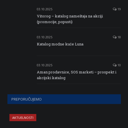
03.10.2025
19
Vitorog – katalog nameštaja na akciji
(promocije, popusti)
03.10.2025
18
Katalog modne kuće Luna
03.10.2025
10
Aman prodavnice, SOS marketi – prospekt i
akcijski katalog
PREPORUČUJEMO
AKTUELNOSTI