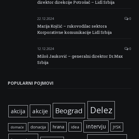
direktor direkcije Potrošač – Lidl Srbija
22.12.2024
0
Marija Kojčić – rukovodilac sektora
Korporativne komunikacije Lidl Srbija
12.12.2024
0
Miloš Jauković – generalni direktor Dr.Max
Srbija
POPULARNI POJMOVI
Delez
Beograd
akcije
akcija
intervju
hrana
donacija
idea
JYSK
domaće