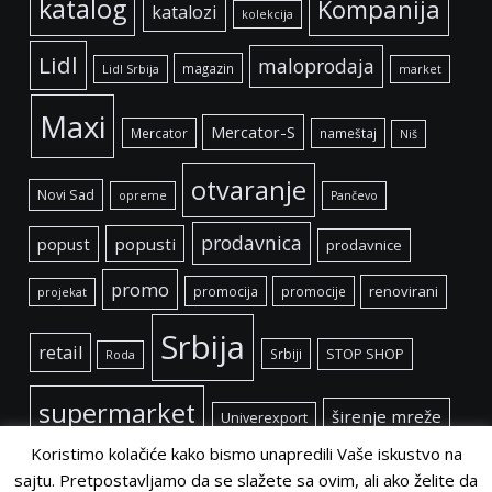
katalog
Kompanija
katalozi
kolekcija
Lidl
maloprodaja
magazin
Lidl Srbija
market
Maxi
Mercator-S
Mercator
nameštaj
Niš
otvaranje
Novi Sad
opreme
Pančevo
prodavnica
popust
popusti
prodavnice
promo
renovirani
promocija
promocije
projekat
Srbija
retail
Srbiji
STOP SHOP
Roda
supermarket
širenje mreže
Univerexport
Koristimo kolačiće kako bismo unapredili Vaše iskustvo na
sajtu. Pretpostavljamo da se slažete sa ovim, ali ako želite da