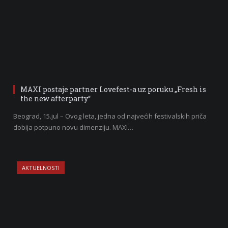
MAXI postaje partner Lovefest-a uz poruku „Fresh is
the new afterparty“
Beograd, 15.jul – Ovog leta, jedna od najvećih festivalskih priča
dobija potpuno novu dimenziju. MAXI…
AKTUELNOSTI