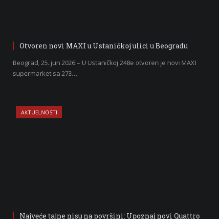
Otvoren novi MAXI u Ustaničkoj ulici u Beogradu
Beograd, 25. jun 2026 – U Ustaničkoj 248e otvoren je novi MAXI
supermarket sa 273…
AKTUELNOSTI
Najveće tajne nisu na površini: Upoznaj novi Quattro