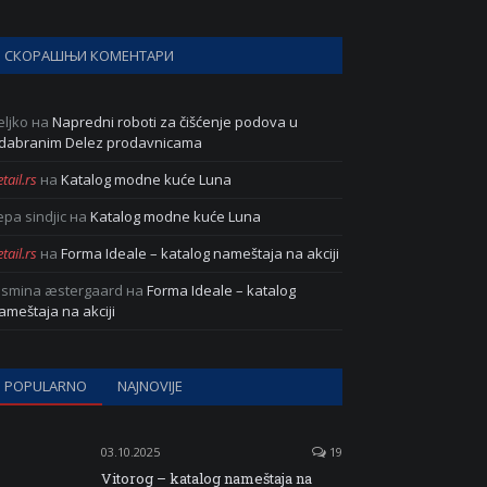
СКОРАШЊИ КОМЕНТАРИ
eljko
на
Napredni roboti za čišćenje podova u
dabranim Delez prodavnicama
tail.rs
на
Katalog modne kuće Luna
epa sindjic
на
Katalog modne kuće Luna
tail.rs
на
Forma Ideale – katalog nameštaja na akciji
asmina æstergaard
на
Forma Ideale – katalog
ameštaja na akciji
POPULARNO
NAJNOVIJE
03.10.2025
19
Vitorog – katalog nameštaja na