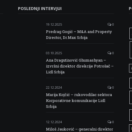
POSLEDNJI INTERVJUI
P
19.12.2025
0
Predrag Gogić – M&A and Property
Director, Dr.Max Srbija
03.10.2025
0
Ana Dragutinović Ghumashyan –
izvršni direktor direkcije Potrošač –
Lidl Srbija
22.12.2024
0
Marija Kojčić – rukovodilac sektora
Korporativne komunikacije Lidl
Srbija
12.12.2024
0
Miloš Jauković – generalni direktor