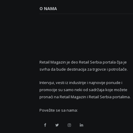
O NAMA
Retail Magazin je deo Retail Serbia portala čija je
svrha da bude destinacija za trgovce i potrošače.
Intervjui, vesti iz industrije i najnovije ponude i
promocije su samo neki od sadržaja koje možete
pronaći na Retail Magazin i Retail Serbia portalima.
Povežite se sa nama:
Retail
Retail
Retail
Retail