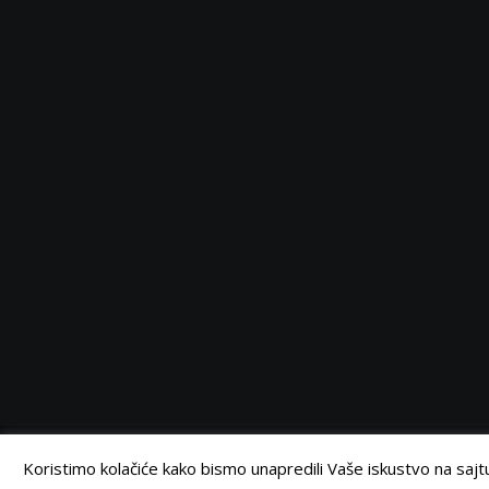
Serbia
Serbia
Serbia
Serbia
Facebook
Twitter
Instagram
Linkedin
©
Retail Magazin
2021.
Koristimo kolačiće kako bismo unapredili Vaše iskustvo na sajtu.