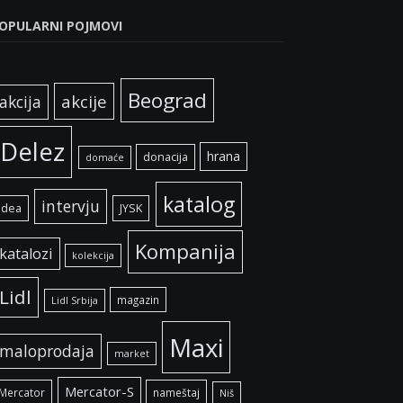
OPULARNI POJMOVI
Beograd
akcije
akcija
Delez
hrana
donacija
domaće
katalog
intervju
idea
JYSK
Kompanija
katalozi
kolekcija
Lidl
magazin
Lidl Srbija
Maxi
maloprodaja
market
Mercator-S
Mercator
nameštaj
Niš