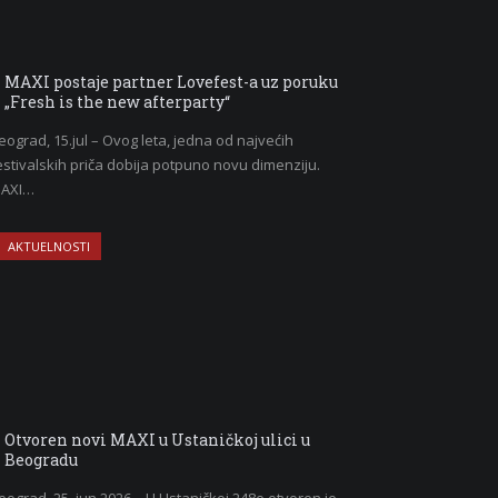
MAXI postaje partner Lovefest-a uz poruku
„Fresh is the new afterparty“
eograd, 15.jul – Ovog leta, jedna od najvećih
estivalskih priča dobija potpuno novu dimenziju.
AXI…
AKTUELNOSTI
Otvoren novi MAXI u Ustaničkoj ulici u
Beogradu