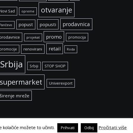
otvaranje
Novi Sad
opreme
prodavnica
popust
popusti
Pančevo
promo
prodavnice
promocija
projekat
retail
renovirani
promocije
Roda
Srbija
Srbiji
STOP SHOP
supermarket
Univerexport
širenje mreže
e kolačiće možete to učiniti.
Pročitati više
Prihvati
Odbij