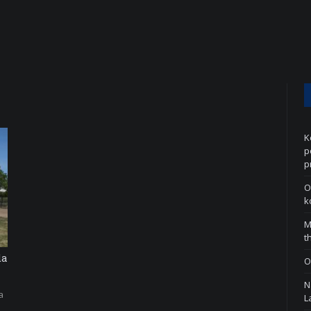
K
p
p
O
k
M
t
da
O
N
a
L