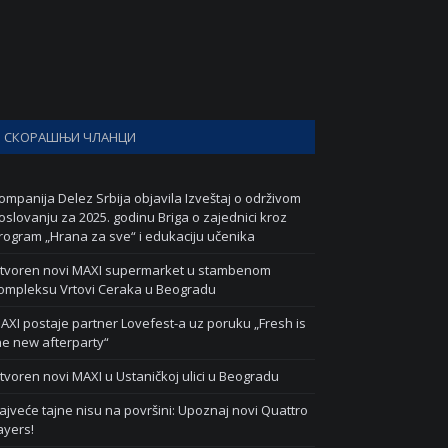
СКОРАШЊИ ЧЛАНЦИ
ompanija Delez Srbija objavila Izveštaj o održivom
oslovanju za 2025. godinu Briga o zajednici kroz
rogram „Hrana za sve“ i edukaciju učenika
tvoren novi MAXI supermarket u stambenom
ompleksu Vrtovi Ceraka u Beogradu
AXI postaje partner Lovefest-a uz poruku „Fresh is
he new afterparty“
tvoren novi MAXI u Ustaničkoj ulici u Beogradu
ajveće tajne nisu na površini: Upoznaj novi Quattro
ayers!