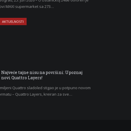
eograd, 25. jun 2026 – U Ustaničkoj 248e otvoren je
ovi MAXI supermarket sa 273…
AKTUELNOSTI
Najveće tajne nisu na površini: Upoznaj
novi Quattro Layers!
miljeni Quattro sladoled stigao je u potpuno novom
ormatu – Quattro Layers, kreiran za sve…