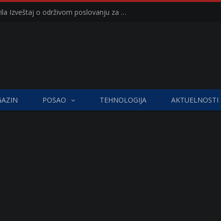
Kompanija Delez Srbija objavila Izveštaj o održivom poslovanju za 2025. godinu Briga o zajednici kroz program „Hrana za sve“ i edukaciju učenika
AZIN
POSAO
TEHNOLOGIJA
AKTUELNOSTI