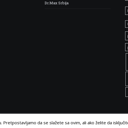
Dr.Max Srbija
 Pretpostavljamo da se slažete sa ovim, ali ako želite da isključit