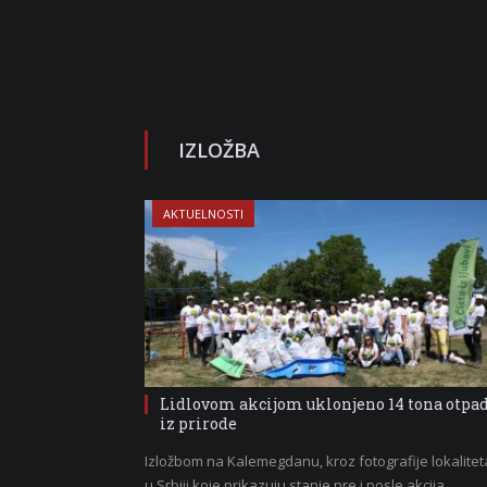
IZLOŽBA
AKTUELNOSTI
Lidlovom akcijom uklonjeno 14 tona otpa
iz prirode
Izložbom na Kalemegdanu, kroz fotografije lokalitet
u Srbiji koje prikazuju stanje pre i posle akcija…