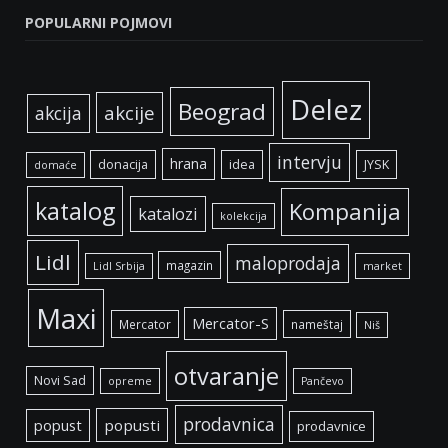
POPULARNI POJMOVI
Delez
Beograd
akcije
akcija
intervju
hrana
donacija
idea
JYSK
domaće
katalog
Kompanija
katalozi
kolekcija
Lidl
maloprodaja
magazin
Lidl Srbija
market
Maxi
Mercator-S
Mercator
nameštaj
Niš
otvaranje
Novi Sad
opreme
Pančevo
prodavnica
popust
popusti
prodavnice