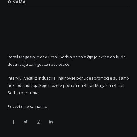
O NAMA
Retail Magazin je deo Retail Serbia portala čija je svrha da bude
destinacija za trgovce i potrošače.
Intervjui, vesti iz industrije i najnovije ponude i promocije su samo
neki od sadržaja koje možete pronaći na Retail Magazin i Retail
Serbia portalima.
Povežite se sa nama:
Retail
Retail
Retail
Retail
Serbia
Serbia
Serbia
Serbia