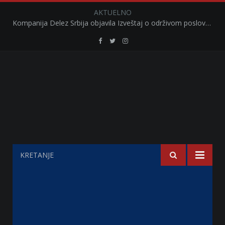
AKTUELNO
Kompanija Delez Srbija objavila Izveštaj o održivom poslovanju za 2025. godinu Briga o zajednici kroz program „Hrana za sve“ i edukaciju učenika
Retail
Retail
Retail
Serbia
Serbia
Serbia
Facebook
Twitter
Instagram
KRETANJE