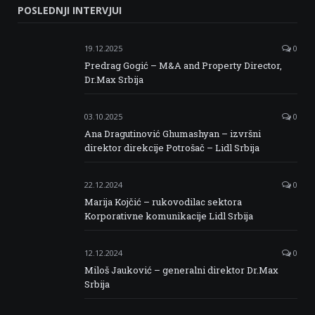
POSLEDNJI INTERVJUI
Facebook
Twitter
Instagram
Linkedin
19.12.2025
0
Predrag Gogić – M&A and Property Director,
Dr.Max Srbija
03.10.2025
0
Ana Dragutinović Ghumashyan – izvršni
direktor direkcije Potrošač – Lidl Srbija
22.12.2024
0
Marija Kojčić – rukovodilac sektora
Korporativne komunikacije Lidl Srbija
12.12.2024
0
Miloš Jauković – generalni direktor Dr.Max
Srbija