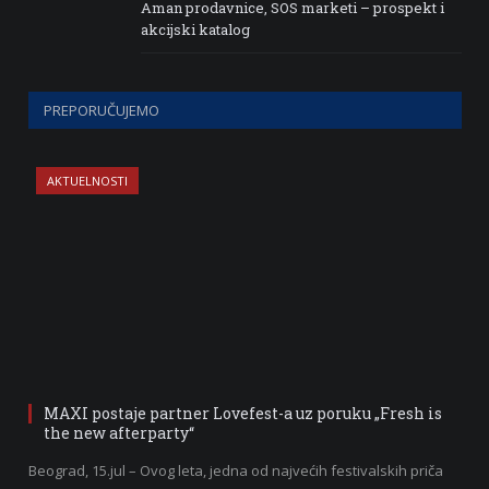
Aman prodavnice, SOS marketi – prospekt i
akcijski katalog
PREPORUČUJEMO
AKTUELNOSTI
MAXI postaje partner Lovefest-a uz poruku „Fresh is
the new afterparty“
Beograd, 15.jul – Ovog leta, jedna od najvećih festivalskih priča