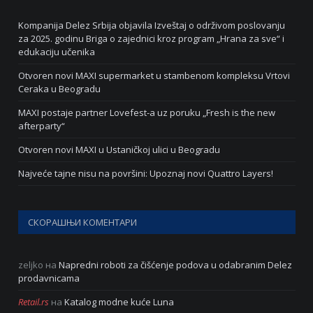
Kompanija Delez Srbija objavila Izveštaj o održivom poslovanju
za 2025. godinu Briga o zajednici kroz program „Hrana za sve“ i
edukaciju učenika
Otvoren novi MAXI supermarket u stambenom kompleksu Vrtovi
Ceraka u Beogradu
MAXI postaje partner Lovefest-a uz poruku „Fresh is the new
afterparty“
Otvoren novi MAXI u Ustaničkoj ulici u Beogradu
Najveće tajne nisu na površini: Upoznaj novi Quattro Layers!
СКОРАШЊИ КОМЕНТАРИ
zeljko
на
Napredni roboti za čišćenje podova u odabranim Delez
prodavnicama
Retail.rs
на
Katalog modne kuće Luna