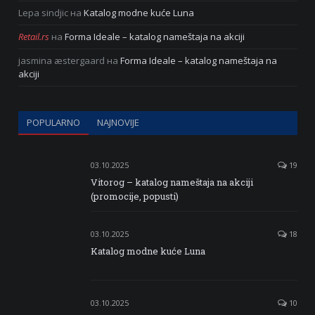
Lepa sindjic
на
Katalog modne kuće Luna
Retail.rs
на
Forma Ideale – katalog nameštaja na akciji
jasmina æstergaard
на
Forma Ideale – katalog nameštaja na
akciji
POPULARNO
NAJNOVIJE
03.10.2025
19
Vitorog – katalog nameštaja na akciji
(promocije, popusti)
03.10.2025
18
Katalog modne kuće Luna
03.10.2025
10